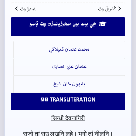
گُذريلُ بيتُ
اِيندڙُ بيتُ
ھِي بيت ٻين سھيڙيندڙن وٽ ڏِسو
محمد عثمان ڏيپلائي
عثمان علي انصاري
ٻانهون خان شيخ
TRANSLITERATION
सिन्धी देवनागिरी
सजो॒ तां सउ लखनि लहे। भगो॒ तां नीलुनि।