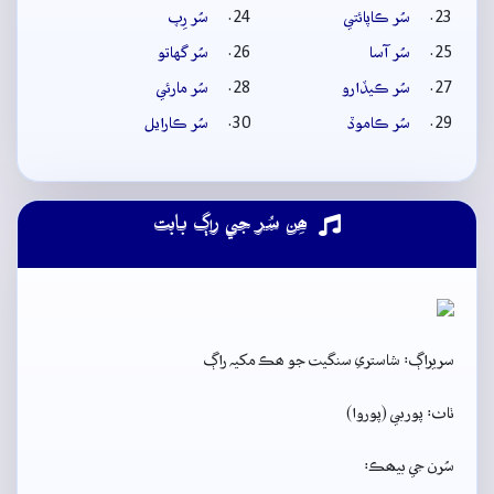
سُر ڪاپائتي
سُر رِپ
سُر آسا
سُر گهاتو
سُر ڪيڏارو
سُر مارئي
سُر ڪاموڏ
سُر ڪارايل
ھِن سُر جي راڳ بابت
سريراڳ: شاستري سنگيت جو ھڪ مکيہ راڳ
ٺاٺ: پوربي (پوروا)
سُرن جي بيھڪ: