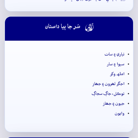

سُر جا ٻيا داستان
تياري ۽ ساٺ
سيوا ۽ سار
املهہ وکر
اجگر لھرون ۽ جھاز
توڪل، جاڳ سجاڳ
جيون ۽ جھاز
وايون