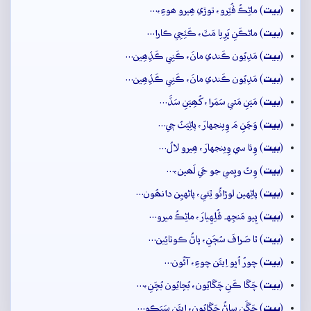
بيت
(
) ماڻِڪُ ڦُٽِرو، توڙي ھِيرو ھوءِ،…
بيت
(
) ماڻڪَنِ ڀَرِيا مَٽَ، ڪَٽِجِي ڪارا…
بيت
(
) مَدِيُون ڪَندي مانَ، ڪَنِي ڪَڏِھِين…
بيت
(
) مَدِيُون ڪَندي مانَ، ڪَنِي ڪَڏِھِين…
بيت
(
) مَيَنِ مَٿي سَمَرا، کُھِيَنِ سَڏَ…
بيت
(
) وَڃَنِ مَ وِينجهارَ، پاڻِيَٺُ جٖي…
بيت
(
) وِئا سي وِينجهارَ، ھِيرو لالُ…
بيت
(
) وِتُ ويِمي جو جَي لَھين،…
بيت
(
) پاڻِهين لوڙائُو ٿِئي، پاڻهيِن دانھُون…
بيت
(
) پِيو مَنجِهہ ڦُلِهِيارَ، ماڻِڪُ ميرو…
بيت
(
) ٿا صَرافَ سُڄَنِ، پاڻُ ڪوٺائِين…
بيت
(
) چورُ اُڀو اِيئَن چوءِ، آئُون…
بيت
(
) چَڱا ڪَنِ چَڱايُون، بُڇايُون بُڇَنِ،…
بيت
(
) چَڱَنِ ساڻُ چَڱايُون، اِيئَن سَڀَڪو…