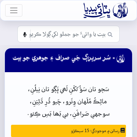

vigation
- سُر سريراڳ جَي صراف ۽ جوھري جو بيت

سَڄو
تان
سَؤُ
لَکَنِ
لَھي
ڀَڳو
تان
نِيلُنِ،
ماڻِڪُ
مُلَهان
وِتَرو،
چَيو
ڌُرِ
ڌَڻِيَنِ،
سوجهي
صَرافَنِ،
بي
بَھا
بَسِ
ڪِئو.
رسالن ۾ موجودگي: 15 سيڪڙو