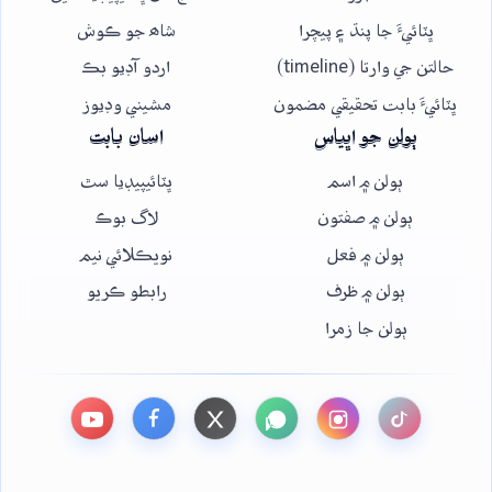
ڀٽائيءَ جا پنڌ ۽ پيچرا
شاھ جو ڪوش
حالتن جي وارتا (timeline)
اردو آڊيو بڪ
ڀٽائيءَ بابت تحقيقي مضمون
مشيني وڊيوز
ٻولن جو اڀياس
اسان بابت
ٻولن ۾ اسم
ڀٽائيپيڊيا سٿ
ٻولن ۾ صفتون
لاگ بوڪ
ٻولن ۾ فعل
نويڪلائي نيم
ٻولن ۾ ظرف
رابطو ڪريو
ٻولن جا زمرا