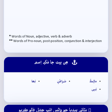
*
Words of Noun, adjective, verb & adverb
**
Words of Pro-noun, post-position, conjunction & interjection
ھِن بيت جا مُکيہ اِسم
ماڻِڪُ
صَرافَنِ
بَھا
بَسِ
ڀٽائي پيڊيا جو واٽس ائپ چئنل فالو ڪريو