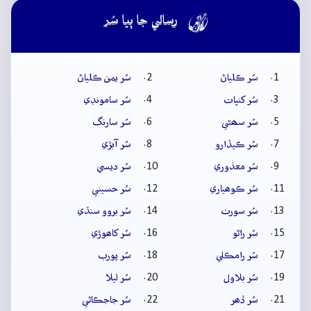

رسالي جا ٻيا سُر
سُر ڪلياڻ
سُر يمن ڪلياڻ
سُر کنڀات
سُر سامونڊي
سُر سھڻي
سُر سارنگ
سُر ڪيڏارو
سُر آبڙي
سُر معذوري
سُر ديسي
سُر ڪوھياري
سُر حسيني
سُر سورٺ
سُر بروو سنڌي
سُر راڻو
سُر کاھوڙي
سُر رامڪلي
سُر پورب
سُر بلاول
سُر ليلا
سُر ڏھر
سُر جاجڪاڻي