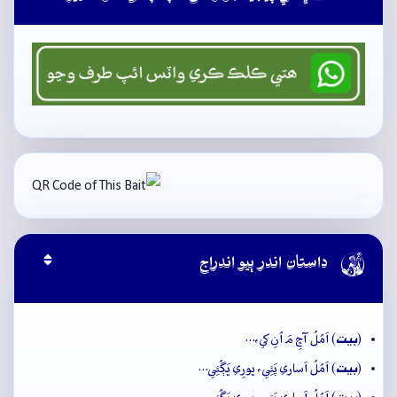

داستان اندر ٻيو اندراج
بيت
(
) اَمُلُ آڇِ مَ اُنِ کي،…
بيت
(
) اَمُلُ اَساري پَئِي، ڀورِي ڀَڳُئِي…
بيت