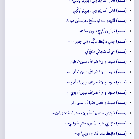
(
) اَمُلُ اَساري پَئِي، ڀورِي ڀَڳُئِي…
بيت
(
) اَمُلُ اَساري پَئِي، ڀورِي ڀَڳُئِي…
بيت
(
) اَگهِئو ڪائو ڪَچُ، ماڻِڪَنِ موٽَ…
بيت
(
) تَہ تُون لَڏِجِ سونَ، جُھ…
بيت
(
) جِتي ماڻِڪَ ماڳُ، تِتي چوران…
بيت
(
) جٖي نَہ سُڃاڻَنِ سَچَ کي،…
بيت
(
) سونا وانءُ صَرافَ سِينءَ، بازِي…
بيت
(
) سونا وانءُ صَرافَ سِينءَ، لَڏو…
بيت
(
) سونا وانءُ صَرافَ سِينءَ، لَڏو…
بيت
(
) سونا وانءُ صَرافَ سِينءَ، ڀَڄِي…
بيت
(
) سينڌو ھُئَين صَرافَ سين، تَہ…
بيت
(
) سَڀَيئِي سَنئينءَ ڪَرِين، ڪومَ مُنجهائِين…
بيت
(
) سَڀَيئِي سُبحانَ جي، ڪَرِ حَوالي…
بيت
(
) ماڻِڪُ مُنڌَ ھَٿان، پيتِيءَ ۾…