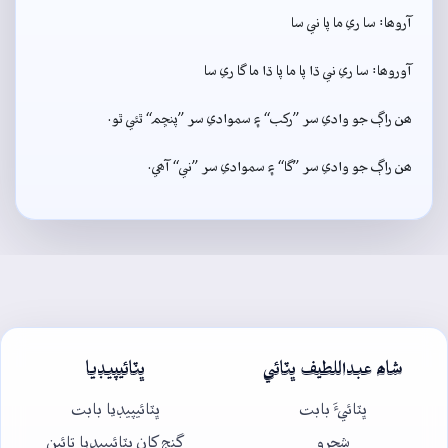
آروھا: سا ري ما پا ني سا
آوروھا: سا ري ني ڌا پا ما پا ڌا ما گا ري سا
ھن راڳ جو وادي سر ”رکب“ ۽ سموادي سر ”پنڇم“ ٿئي ٿو.
ھن راڳ جو وادي سر ”گا“ ۽ سموادي سر ”ني“ آھي.
شاھ عبداللطيف ڀٽائي
ڀٽائيپيڊيا
ڀٽائيءَ بابت
ڀٽائيپيڊيا بابت
شجرو
گنج کان ڀٽائيپيڊيا تائين