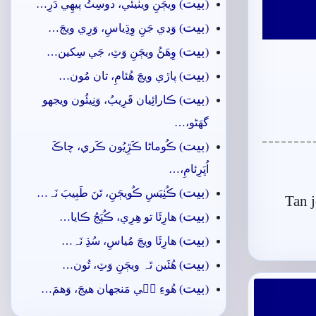
بيت
(
) ويڄَنِ ويٺيئي، دوسِتُ پيھِي دَرِ…
بيت
(
) وَڍي جَنِ وِڌِياسِ، وَرِي ويڄَ…
بيت
(
) وِھَڻُ ويڄَنِ وَٽِ، جَي سِکين…
بيت
(
) پاڙي ويڄَ ھُئامِ، تان مُون…
بيت
(
) ڪارائِيان قَرِيبُ، وَنِيئُون ويجهو
گهَڻو،…
بيت
(
) ڪُوماڻا ڪَڙِيُون ڪَري، چاڪَ
اُڀَرِئامِ،…
بيت
(
) ڪُٺِيَسِ ڪُويڄَنِ، تَنَ طَبِيبَ نَہ…
Tan 
بيت
(
) ھارِئَا تو ھِرِي، ڪُپَجُ ڪايا…
بيت
(
) ھارِئَا ويڄَ مُياسِ، سُڌِ نَہ…
بيت
(
) ھُئَين تَہ ويڄَنِ وَٽِ، تُون…
بيت
(
) ھُوءِ جٖي مَنجهان ھيجَ، وَھمَ…