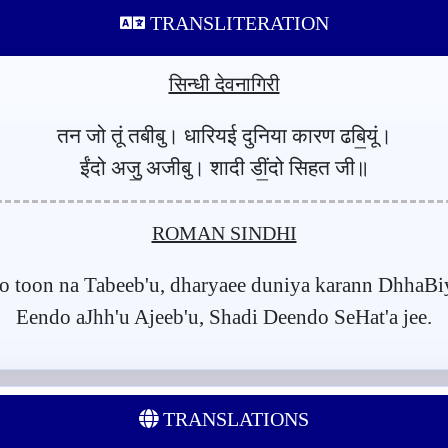
TRANSLITERATION
सिन्धी देवनागिरी
तन जो तूं तबीबु। धारियई दुनिया कारण ढबि॒यूं।
ईंदो अजु॒ अजीबु। शादी डीं॒दो सिहत जी॥
ROMAN SINDHI
jo toon na Tabeeb'u, dharyaee duniya karann DhhaBi
Eendo aJhh'u Ajeeb'u, Shadi Deendo SeHat'a jee.
TRANSLATIONS