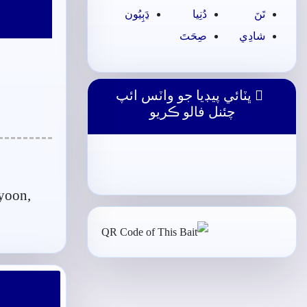
تَنَ
دُنِيا
ڍَٻِيُون
شادِي
صِحَتَ
ڀٽائي پيڊيا جو واٽس ائپ
چئنل فالو ڪريو
yoon,