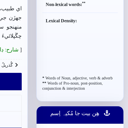
**
Non-lexical words:
اي طبيب، 
جھڙن جي ا
Lexical Density:
منھنجو س
چڱڀلائيءَ 
[
شارح: ڊا
گُذريلُ 
*
Words of Noun, adjective, verb & adverb
**
Words of Pro-noun, post-position,
conjunction & interjection
ھِن بيت جا مُکيہ اِسم