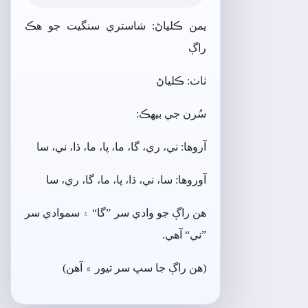
يمن ڪلياڻ: شاستري سنگيت جو ھڪ
راڳ
ٺاٺ: ڪلياڻ
سُرن جي بيھڪ:
آروھا: ني، ري، گا، ما، پا، ما، ڌا، ني، سا
آوروھا: سا، ني، ڌا، پا، ما، گا، ري، سا
ھن راڳ جو وادي سر ”گا“ ۽ سموادي سر
”ني“ آھي.
(ھن راڳ جا سڀ سر تيور ۾ آھن)