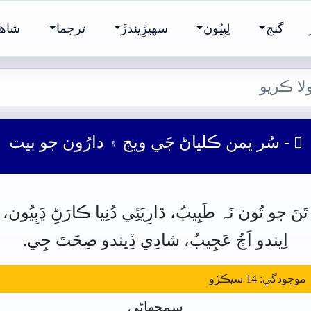
گنج
لِپِيُون
سھيڙِيندڙَ
ترجما
شاھ 
- سُر يمن ڪلياڻ جَي ويڄ ۽ دارُون جو بيت

تَنَ
جو
تُون
نَہ
طَبِيبُ،
ڌارِيَئِي
دُنِيا
ڪارَڻِ
ڍَٻِيُون،
اِيندو
اَڄُ
عَجِيبُ،
شادِي
ڏِيندو
صِحَتَ
جِي.
ودگي: 14 سيڪڙو
سمجهاڻي