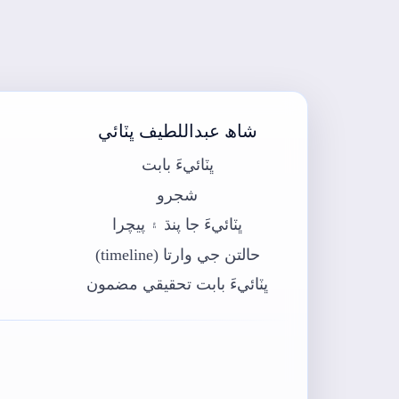
شاھ عبداللطيف ڀٽائي
ڀٽائيءَ بابت
شجرو
ڀٽائيءَ جا پنڌ ۽ پيچرا
حالتن جي وارتا (timeline)
ڀٽائيءَ بابت تحقيقي مضمون