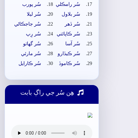
سُر رامڪلي
سُر پورب
سُر بلاول
سُر ليلا
سُر ڏھر
سُر جاجڪاڻي
سُر ڪاپائتي
سُر رِپ
سُر آسا
سُر گهاتو
سُر ڪيڏارو
سُر مارئي
سُر ڪاموڏ
سُر ڪارايل
ھِن سُر جي راڳ بابت