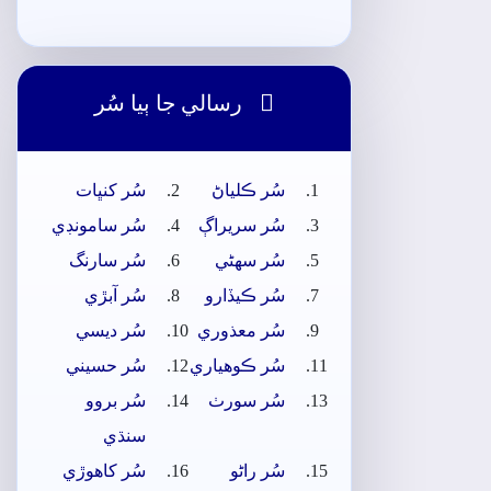

رسالي جا ٻيا سُر
سُر ڪلياڻ
سُر کنڀات
سُر سريراڳ
سُر سامونڊي
سُر سھڻي
سُر سارنگ
سُر ڪيڏارو
سُر آبڙي
سُر معذوري
سُر ديسي
سُر ڪوھياري
سُر حسيني
سُر سورٺ
سُر بروو
سنڌي
سُر راڻو
سُر کاھوڙي