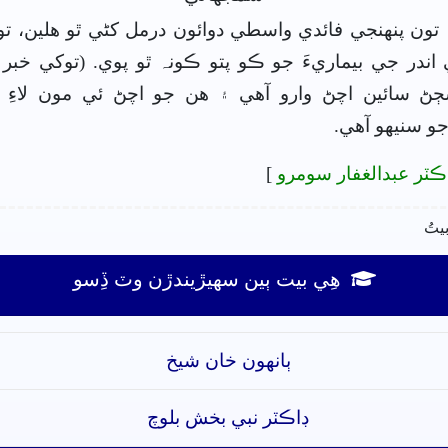
تون پنھنجي فائدي واسطي دوائون درمل کڻي ٿو هلين، ت
ندر جي بيماريءَ جو ڪو پتو ڪونہ ٿو پوي. (توکي خبر 
ڄڻ سائين اچڻ وارو آهي ۽ هن جو اچڻ ئي مون لاءِ
جو سنيھو آهي.
ڪٽر عبدالغفار سومرو
]
بيتُ
ھِي بيت ٻين سھيڙيندڙن وٽ ڏِسو
ٻانهون خان شيخ
ڊاڪٽر نبي بخش بلوچ