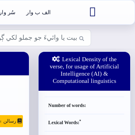

الف ب وار
سُر وار
Lexical Density of the
verse, for usage of Artificial
Intelligence (AI) &
Computational linguistics
Number of words:
رسالن ۾ موج
*
Lexical Words: