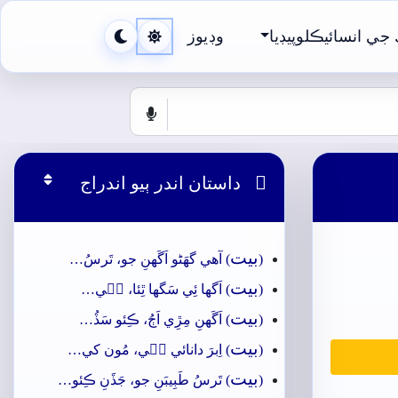
جي انسائيڪلوپيڊيا
وڊيوز

داستان اندر ٻيو اندراج
بيت
(
) آھي گهَڻو اَگَهنِ جو، تَرسُ…
بيت
(
) اَگها ئِي سَگها ٿِئا، جٖي…
بيت
(
) اَگَهنِ مِڙِي اَڄُ، ڪِئو سَڏُ…
بيت
(
) اِبرَ دانائي جٖي، مُون کي…
بيت
(
) تَرسُ طَبِيبَنِ جو، جَڏَنِ ڪِئو…