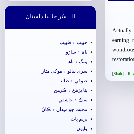

سُر جا ٻيا داستان
Actually
earning 
حبيب ۽ طبيب
wondrous
باھ ۽ ساڙو
restorati
پتنگ ۽ باھ
سري پيالو ۽ موکي متارا
[
Shah jo Ri
صوفي ۽ طالب
پنا پڙهڻ ۽ ڪڙهڻ
سِڪ ۽ عاشقي
محبت جو ميدان ۽ ڪانُ
پريم پاٺ
وايون