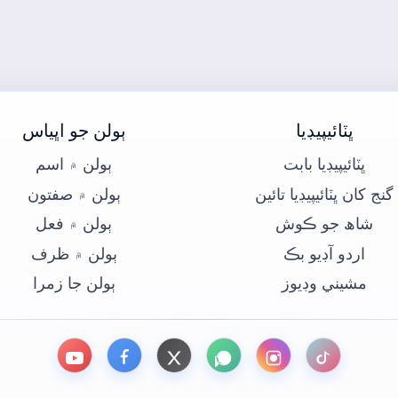
ڀٽائيپيڊيا
ٻولن جو اڀياس
ڀٽائيپيڊيا بابت
ٻولن ۾ اسم
گنج کان ڀٽائيپيڊيا تائين
ٻولن ۾ صفتون
شاھ جو ڪوش
ٻولن ۾ فعل
اردو آڊيو بڪ
ٻولن ۾ ظرف
مشيني وڊيوز
ٻولن جا زمرا