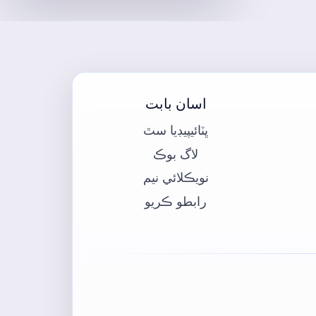
اسان بابت
ڀٽائيپيڊيا سٿ
لاگ بوڪ
نويڪلائي نيم
رابطو ڪريو