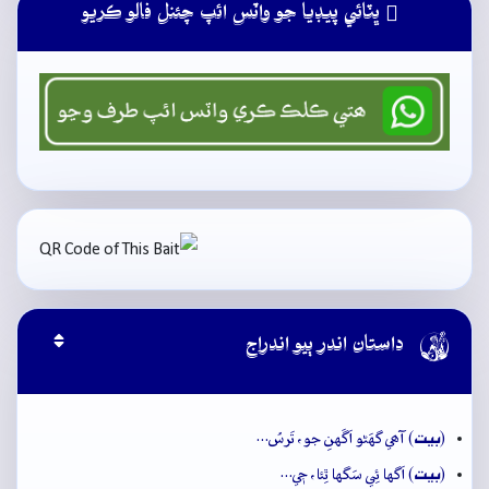
ڀٽائي پيڊيا جو واٽس ائپ چئنل فالو ڪريو

داستان اندر ٻيو اندراج
بيت
(
) آھي گهَڻو اَگَهنِ جو، تَرسُ…
بيت
(
) اَگها ئِي سَگها ٿِئا، جٖي…