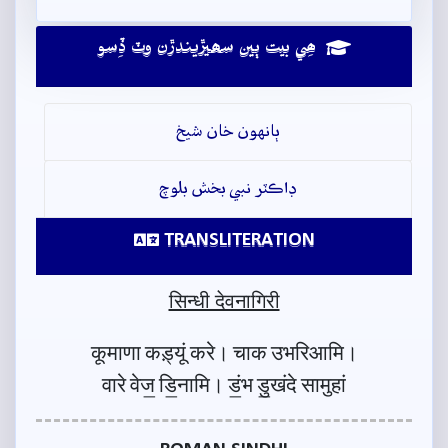
ھِي بيت ٻين سھيڙيندڙن وٽ ڏِسو
ٻانهون خان شيخ
ڊاڪٽر نبي بخش بلوچ
TRANSLITERATION
सिन्धी देवनागिरी
कूमाणा कड़्यूं करे। चाक उभरिआमि।
वारे वेज॒ डि॒नामि। डं॒भ डु॒खंदे सामुहां