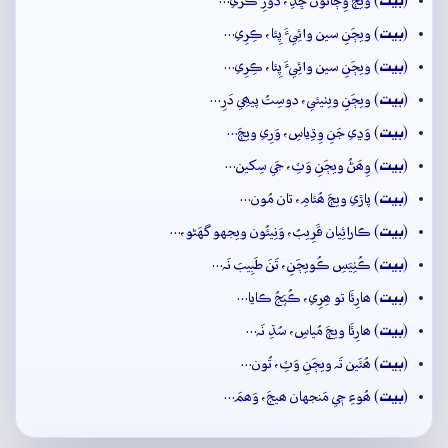
(
) ويڄَ وِڄائُون ڇَڏِ، دُورِ ڪَري…
بيت
(
) ويڄَنِ سين وائِيءَ پِئا، ڪِرِي…
بيت
(
) ويڄَنِ سين وائِيءَ پِئا، ڪِرِي…
بيت
(
) ويڄَنِ ويٺيئي، دوسِتُ پيھِي دَرِ…
بيت
(
) وَڍي جَنِ وِڌِياسِ، وَرِي ويڄَ…
بيت
(
) وِھَڻُ ويڄَنِ وَٽِ، جَي سِکين…
بيت
(
) پاڙي ويڄَ ھُئامِ، تان مُون…
بيت
(
) ڪارائِيان قَرِيبُ، وَنِيئُون ويجهو گهَڻو،…
بيت
(
) ڪُٺِيَسِ ڪُويڄَنِ، تَنَ طَبِيبَ نَہ…
بيت
(
) ھارِئَا تو ھِرِي، ڪُپَجُ ڪايا…
بيت
(
) ھارِئَا ويڄَ مُياسِ، سُڌِ نَہ…
بيت
(
) ھُئَين تَہ ويڄَنِ وَٽِ، تُون…
بيت
(
) ھُوءِ جٖي مَنجهان ھيجَ، وَھمَ…