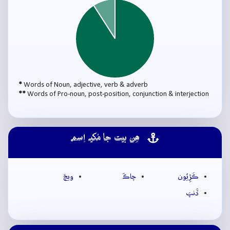
*
Words of Noun, adjective, verb & adverb
**
Words of Pro-noun, post-position, conjunction & interjection
ھِن بيت جا مُکيہ اِسم
ڪَڙِيُون
چاڪَ
ويڄَ
ڏَنڀَ