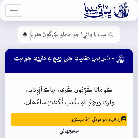

vigation
- سُر يمن ڪلياڻ جَي ويڄ ۽ دارُون جو بيت

ڪُوماڻا
ڪَڙِيُون
ڪَري،
چاڪَ
اُڀَرِئامِ،
واري
ويڄَ
ڏِنامِ،
ڏَنڀَ
ڏُکَندي
سامُھان.
رسالن ۾ موجودگي: 24 سيڪڙو
سمجهاڻي