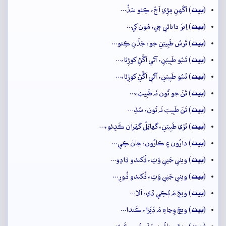
بيت
(
) اَگَهنِ مِڙِي اَڄُ، ڪِئو سَڏُ…
بيت
(
) اِبرَ دانائي جٖي، مُون کي…
بيت
(
) تَرسُ طَبِيبَنِ جو، جَڏَنِ ڪِئو…
بيت
(
) تَنبُو طَبِيبَنِ، آڻي اَڱَڻِ کوڙِئا،…
بيت
(
) تَنبُو طَبِيبَنِ، آڻي اَڱَڻِ کوڙِئا،…
بيت
(
) تَنَ جو تُون نَہ طَبِيبُ،…
بيت
(
) تَنَ طَبِيبَ نَہ تُون، سُڌِ…
بيت
(
) تَڙي طَبِيبَنِ، گهايَلُ گهَران ڪَڍِئو،…
بيت
(
) دارُون ۽ ڪارُون، جانۡ ڪِي…
بيت
(
) ويٺي جَنِي وَٽِ، ڏُکندو ڏاڍو…
بيت
(
) ويٺي جَنِي وَٽِ، ڏُکندو ڏُورِ…
بيت
(
) ويڄَ مَ ٻُڪِي ڏي، اَلا…
بيت
(
) ويڄَ وِڃاءِ مَ ڊَڀَڙا، ڪَندا…
بيت