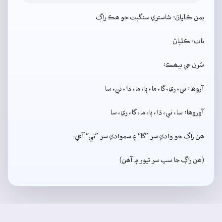
يمن ڪلياڻ: شاستري سنگيت جو ھڪ راڳ
ٺاٺ: ڪلياڻ
سُرن جي بيھڪ:
آروھا: ني، ري، گا، ما، پا، ما، ڌا، ني، سا
آوروھا: سا، ني، ڌا، پا، ما، گا، ري، سا
ھن راڳ جو وادي سر ”گا“ ۽ سموادي سر ”ني“ آھي.
(ھن راڳ جا سڀ سر تيور ۾ آھن)