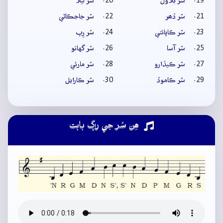
سُر بلاول
سُر ليلا
سُر ڏھر
سُر جاجڪاڻي
سُر ڪاپائتي
سُر رِپ
سُر آسا
سُر گهاتو
سُر ڪيڏارو
سُر مارئي
سُر ڪاموڏ
سُر ڪارايل
ھِن سُر جي راڳ بابت