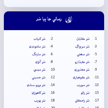

رسالي جا ٻيا سُر
سُر ڪلياڻ
سُر کنڀات
سُر سريراڳ
سُر سامونڊي
سُر سھڻي
سُر سارنگ
سُر ڪيڏارو
سُر آبڙي
سُر معذوري
سُر ديسي
سُر ڪوھياري
سُر حسيني
سُر سورٺ
سُر بروو سنڌي
سُر راڻو
سُر کاھوڙي
سُر رامڪلي
سُر پورب