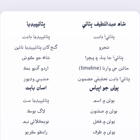
شاھ عبداللطيف ڀٽائي
ڀٽائيپيڊيا
ڀٽائيءَ بابت
ڀٽائيپيڊيا بابت
شجرو
گنج کان ڀٽائيپيڊيا تائين
ڀٽائيءَ جا پنڌ ۽ پيچرا
شاھ جو ڪوش
حالتن جي وارتا (timeline)
اردو آڊيو بڪ
ڀٽائيءَ بابت تحقيقي مضمون
مشيني وڊيوز
ٻولن جو اڀياس
اسان بابت
ٻولن ۾ اسم
ڀٽائيپيڊيا سٿ
ٻولن ۾ صفتون
لاگ بوڪ
ٻولن ۾ فعل
نويڪلائي نيم
ٻولن ۾ ظرف
رابطو ڪريو