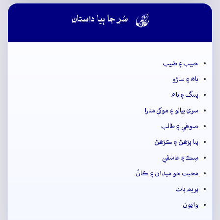

سُر جا ٻيا داستان
حبيب ۽ طبيب
باھ ۽ ساڙو
پتنگ ۽ باھ
سري پيالو ۽ موکي متارا
صوفي ۽ طالب
پنا پڙهڻ ۽ ڪڙهڻ
سِڪ ۽ عاشقي
محبت جو ميدان ۽ ڪانُ
پريم پاٺ
وايون