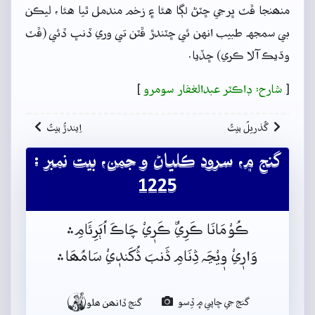
منھنجا ڦٽ ڀرجي ڇٽڻ لڳا هئا ۽ زخم مندمل ٿيا هئا، ليڪن
بي سمجهہ طبيب انهن ئي ڇٽندڙ ڦٽن تي وري ڏنڀ ڏئي (ڦٽ
وڌيڪ آلا ڪري) ڇڏيا.
[
شارح: ڊاڪٽر عبدالغفار سومرو
]
گُذريلُ بيتُ
اِيندڙُ بيتُ
گنج ۾، سرود ڪلياڻ و جمن، بيت نمبر :
1225
ڪُوْمَانَا ڪَرِيٌ ڪَرٖيْ چَاڪَ اُٻَرِئَامِ﮶
وَارٖيْ وٖيْڃَہ ڎِنَامِ ڎَنبَ ڎُکَندٖيْ سَامُھَا﮶

گنج جي ڇاپي ۾ ڏِسو
گنج ڏانھن ھلو