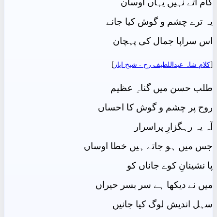
کام آتے نہیں یہاں اوسان
یہ ترے چشم و گوش کیا جانے
اس سراپا جمال کی پہچان
]
[
کلام شاہ عبداللطیف رح - شيخ اياز
طلب حسن میں گناہِ عظیم
روح پر چشم و گوش کا احساں
آہ یہ رہگزارِ پراسرار
جس میں ہو جاتے ہیں خطا اوساں
پا نشینانِ کوے جاناں کو
میں نے دیکھا ہے سر بسر حیراں
سہل اندیش لوگ کیا جانیں