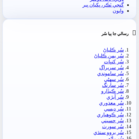
گنجي ٽڪر، پکيان پير
وايون

رسالي جا ٻيا سُر
سُر ڪلياڻ
سُر يمن ڪلياڻ
سُر کنڀات
سُر سريراڳ
سُر سامونڊي
سُر سھڻي
سُر سارنگ
سُر ڪيڏارو
سُر آبڙي
سُر معذوري
سُر ديسي
سُر ڪوھياري
سُر حسيني
سُر سورٺ
سُر بروو سنڌي
سُر راڻو