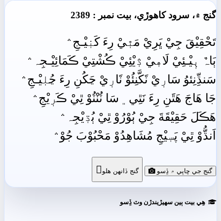
گنج ۾، سرود کاھوڙي، بيت نمبر : 2389
تَحْقِيْقَ جِيْ ڀَرِيْ مَٿٖيْ رِءَ کَنٖيْـجِ﮶
ٻَاہٌ ٻٖيْـئِيْ لَاهٖيْ ڎٖيْئِيْ ڪُشْتِيْ ڪَمَائِيْـجِہ﮶
سَنڌِّنِئوُ سَارٖيْ ٽَکَّنِئُوْ ٽَارٖيْ ڃَکُنِ رِءَ ڃُلٖيْـجِ﮶
جَا هَاجَ هَٿَنِ رِءَ نَٿِي﮼ سَا ٽُنْٽُوْ ٿِيْ ڪَرٖيْجِ﮶
هَڪَلَ حَقِيْقَةَ جِيْ ٻُوْرُوْ ٿِيْ ٻُڌٖيْجِہ﮶
اَنڌُّوْ ٿِيْ پَسٖيْجِ مُشَاهِدُوْ مَحْبُوْبَ جُوْ﮶

گنج جي ڇاپي ۾ ڏِسو
گنج ڏانھن ھلو
ھِي بيت ٻين سھيڙيندڙن وٽ ڏِسو