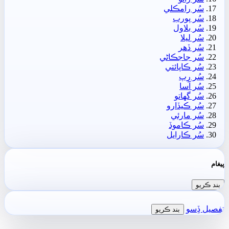
سُر رامڪلي
سُر پورب
سُر بلاول
سُر ليلا
سُر ڏھر
سُر جاجڪاڻي
سُر ڪاپائتي
سُر رِپ
سُر آسا
سُر گهاتو
سُر ڪيڏارو
سُر مارئي
سُر ڪاموڏ
سُر ڪارايل
پيغام
بند ڪريو
تفصيل ڏِسو
بند ڪريو