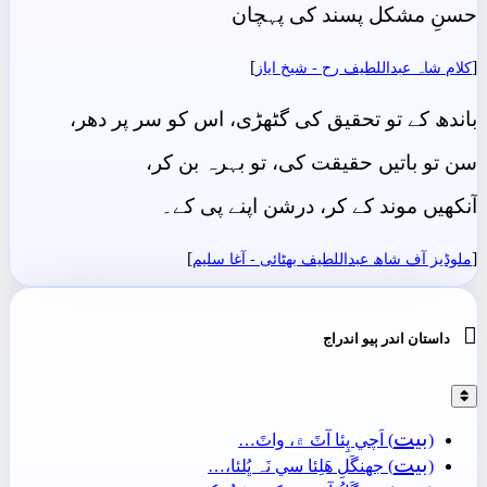
حسنِ مشکل پسند کی پہچان
]
[
کلام شاہ عبداللطیف رح - شيخ اياز
باندھ کے تو تحقیق کی گٹھڑی، اس کو سر پر دھر،
سن تو باتیں حقیقت کی، تو بہرہ بن کر،
آنکھیں موند کے کر، درشن اپنے پی کے۔
]
[
ملوڈیز آف شاھ عبداللطیف بھٹائی - آغا سليم

داستان اندر ٻيو اندراج
بيت
(
) اَچي پِئا آٽَ ۾، واٽَ…
بيت
(
) جهنگَلِ ھَلِئا سي نَہ ڀُلئا،…