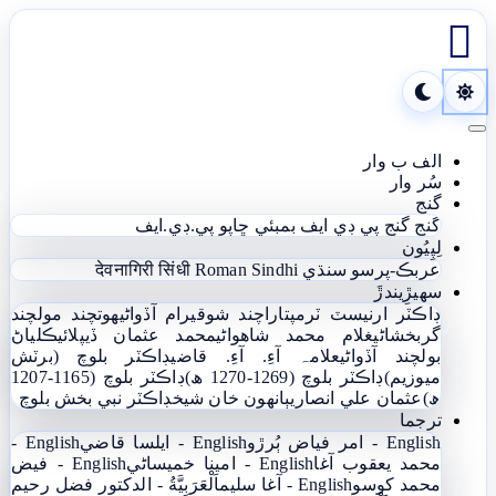

Toggle navigation
الف ب وار
سُر وار
گنج
گنج
گنج پي ڊي ايف
بمبئي ڇاپو پي.ڊي.ايف
لِپِيُون
عربڪ-پرسو سنڌي
Roman Sindhi
देवनागिरी सिंधी
سھيڙِيندڙَ
ڊاڪٽر ارنيسٽ ٽرمپ
تاراچند شوقيرام آڏواڻي
ھوتچند مولچند
گربخشاڻي
غلام محمد شاھواڻي
محمد عثمان ڏيپلائي
ڪلياڻ
بولچند آڏواڻي
علامہ آءِ. آءِ. قاضي
ڊاڪٽر بلوچ (برٽش
ميوزيم)
ڊاڪٽر بلوچ (1269-1270 ھ)
ڊاڪٽر بلوچ (1165-1207
ھ)
عثمان علي انصاري
ٻانهون خان شيخ
ڊاڪٽر نبي بخش بلوچ
ترجما
English - امر فياض ٻُرڙو
English - ايلسا قاضي
English -
محمد يعقوب آغا
English - امينا خميساڻي
English - فيض
محمد کوسو
English - آغا سليم
اَلْعَرَبِيَّةُ - الدکتور فضل رحیم