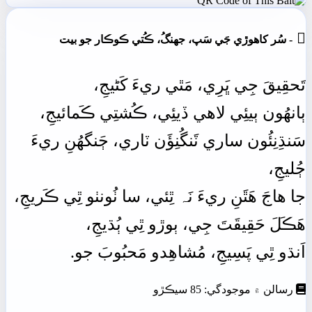

- سُر کاھوڙي جَي سَپ، جهنگُ، ڪُتي ڪوڪار جو بيت
تَحقِيقَ
جِي
ڀَرِي،
مَٿي
ريءَ
کَڻيجِ،
ٻانھُون
ٻيئِي
لاھي
ڏيئِي،
ڪُشتِي
ڪَمائيجِ،
سَنڌِنِئُون
ساري
ٽَنگُنِؤَن ٽاري، ڄَنگهُنِ
ريءَ
ڄُليجِ،
جا
ھاجَ
ھَٿَنِ
ريءَ
نَہ
ٿِئي،
سا
ٺُونٺو
ٿِي
ڪَريجِ،
ھَڪَلَ
حَقِيقَتَ
جِي،
ٻوڙو
ٿِي
ٻُڌيجِ،
اَنڌو
ٿِي
پَسِيجِ،
مُشاھِدو
مَحبُوبَ
جو.
رسالن ۾ موجودگي: 85 سيڪڙو