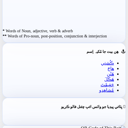
*
Words of Noun, adjective, verb & adverb
**
Words of Pro-noun, post-position, conjunction & interjection
ھِن بيت جا مُکيہ اِسم
ڪُشتِي
ھاجَ
ھَٿَنِ
ھَڪَلَ
حَقِيقَتَ
مُشاھِدو
ڀٽائي پيڊيا جو واٽس ائپ چئنل فالو ڪريو