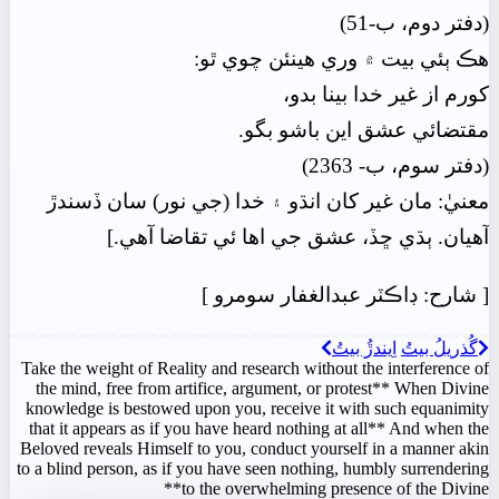
(دفتر دوم، ب-51)
هڪ ٻئي بيت ۾ وري هينئن چوي ٿو:
کورم از غير خدا بينا بدو،
مقتضائي عشق اين باشو بگو.
(دفتر سوم، ب- 2363)
معنيٰ: مان غير کان انڌو ۽ خدا (جي نور) سان ڏسندڙ
آهيان. ٻڌي ڇڏ، عشق جي اها ئي تقاضا آهي.]
[
شارح: ڊاڪٽر عبدالغفار سومرو
]
گُذريلُ بيتُ
اِيندڙُ بيتُ
Take the weight of Reality and research without the interference of
the mind, free from artifice, argument, or protest** When Divine
knowledge is bestowed upon you, receive it with such equanimity
that it appears as if you have heard nothing at all** And when the
Beloved reveals Himself to you, conduct yourself in a manner akin
to a blind person, as if you have seen nothing, humbly surrendering
to the overwhelming presence of the Divine**