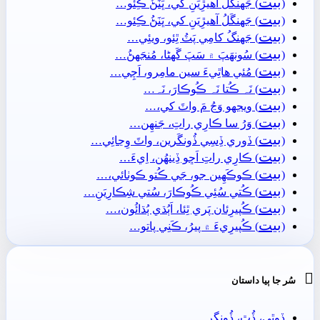
بيت
(
) جَهنگَلُ آھيڙِيَنِ کي، ڀَنَڻُ ڪِئو…
بيت
(
) جَهنگَلُ آھيڙِيَنِ کي، ڀَنَڻُ ڪِئو…
بيت
(
) جَهنگُ کامِي پَٽُ ٿِئو، ويئِي…
بيت
(
) سُونھَپَ ۾ سَپَ گَهڻا، مُنجَهڻُ…
بيت
(
) مُئي ھاٿِيءَ سين مامِرو، اَچِي…
بيت
(
) نَہ ڪُتا نَہ ڪُوڪارَ، نَہ…
بيت
(
) ويجهو وَڃُ مَ واٽَ کي،…
بيت
(
) وَرُ سا ڪارِي راتِ، جَنھِن…
بيت
(
) ڏوري ڏِسِي ڏُونگَرين، واٽَ وِڃائِي…
بيت
(
) ڪارِي راتِ اَڇو ڏِينھُن، اِيءَ…
بيت
(
) ڪوڪَھِين جو، جَي ڪُتو ڪوٺائي،…
بيت
(
) ڪُتي سُئِي ڪُوڪارَ، سُتي شِڪارِيَنِ…
بيت
(
) ڪُپيرِئان پَري ٿِئا، اَٻُڌي ٻُڌائُون،…
بيت
(
) ڪُپيرِيءَ ۾ پيرُ، ڪَنِي پاتو…

سُر جا ٻيا داستان
ڏوٿِي، ڏُٿ، ڏُونگر