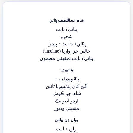
شاھ عبداللطيف ڀٽائي
ڀٽائيءَ بابت
شجرو
ڀٽائيءَ جا پنڌ ۽ پيچرا
حالتن جي وارتا (timeline)
ڀٽائيءَ بابت تحقيقي مضمون
ڀٽائيپيڊيا
ڀٽائيپيڊيا بابت
گنج کان ڀٽائيپيڊيا تائين
شاھ جو ڪوش
اردو آڊيو بڪ
مشيني وڊيوز
ٻولن جو اڀياس
ٻولن ۾ اسم