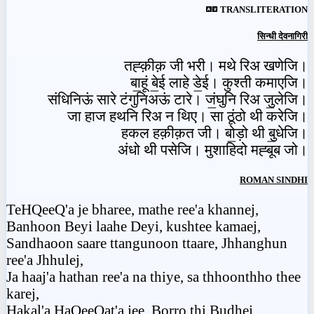
TRANSLITERATION
सिन्धी देवनागिरी
तह्क़ीक़ जी भरी। मथे रिअ खणेजि।
बा॒हूं बे॒ई लाहे डे॒ई। कुश्ती कमाएजि।
संधिनिऊं सारे टंगुनिअऊं टारे। जं॒घुनि रिअ जु॒लेजि।
जा हाज हथनि रिअ न थिए। सा ठूंठो थी करेजि।
हकल हक़ीक़त जी। बो॒ड़ो थी बु॒धेजि।
अंधो थी पसेजि। मुशाहिदो मह्बूब जो।
ROMAN SINDHI
TeHQeeQ'a je bharee, mathe ree'a khannej,
Banhoon Beyi laahe Deyi, kushtee kamaej,
Sandhaoon saare ttangunoon ttaare, Jhhanghun
ree'a Jhhulej,
Ja haaj'a hathan ree'a na thiye, sa thhoonthho thee
karej,
Hakal'a HaQeeQat'a jee, Borro thi Budhej,