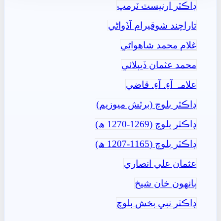
ڊاڪٽر ارنيسٽ ٽرمپ
تاراچند شوقيرام آڏواڻي
غلام محمد شاھواڻي
محمد عثمان ڏيپلائي
علامہ آءِ. آءِ. قاضي
ڊاڪٽر بلوچ (برٽش ميوزيم)
ڊاڪٽر بلوچ (1269-1270 ھ)
ڊاڪٽر بلوچ (1165-1207 ھ)
عثمان علي انصاري
ٻانهون خان شيخ
ڊاڪٽر نبي بخش بلوچ