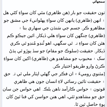
سمجهاڻي
تون حقيقت جو بار (هن ظاهري) مٿي کان سواءِ کڻي هل
۽ انهن (ظاهري) ٻانھن کان سواءِ پھلوانيءَ جي مشق جو
مظاهرو ڪر. جسم جي سَنڌن جي سھاري بنا ۽
(ظاهري) ڄنگهن کان سواءِ هلي ڏيکار. ائين جيڪو ڪم
هٿن کان سواءِ نہ ٿي سگهي، اهو ٽُنڊو مُنڊو ٿي ڪري
ڏيکار. حقيقت (سلوڪ جو مقام) جو سڏ ٻوڙو ٿي ٻڌڻ
سک ۽ محبوب جو مشاهدو هن (ظاهري) اکين کان سواءِ
ڪرڻ وارو طريقو اختيار ڪر.
[مثنوي روميءَ ۾ ان فڪر جي گهڻي اپٽار ملي ٿي تہ حق
۽ حقيقت تائين رسائي لاءِ انسان جون هي ظاهري
قوتون ۽ حواس ڪارآمد ناهن بلڪہ اهي حواس جن سان
حق جو مشاهدو ٿئي، اهي هنن حواسن کي فنا ٿيڻ کان
پوءِ حاصل ٿين ٿا.