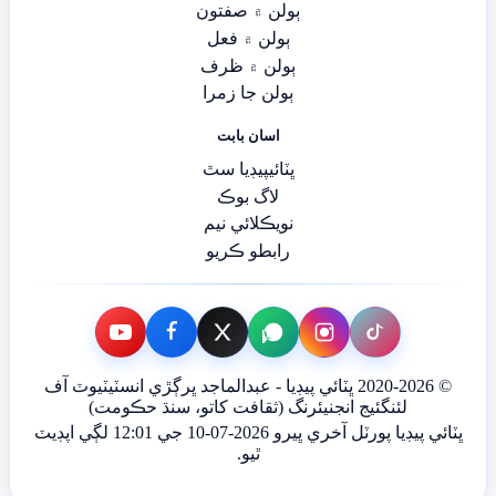
ٻولن ۾ صفتون
ٻولن ۾ فعل
ٻولن ۾ ظرف
ٻولن جا زمرا
اسان بابت
ڀٽائيپيڊيا سٿ
لاگ بوڪ
نويڪلائي نيم
رابطو ڪريو
© 2020-2026 ڀٽائي پيڊيا - عبدالماجد ڀرڳڙي انسٽيٽيوٽ آف
لئنگئيج انجنيئرنگ (ثقافت کاتو، سنڌ حڪومت)
ڀٽائي پيڊيا پورٽل آخري ڀيرو 2026-07-10 جي 12:01 لڳي اپڊيٽ
ٿيو.