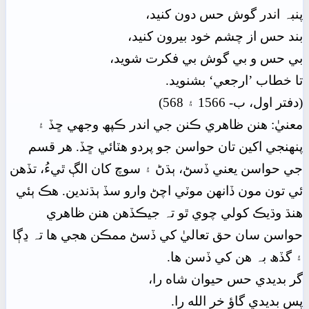
پنبہ اندر گوش حس دون کنيد،
بند حس از چشم خود بيرون کنيد،
بي حس و بي گوش بي فکرت شويد،
تا خطاب ’ارجعي‘ بشنويد.
(دفتر اول، ب- 1566 ۽ 568)
معنيٰ: هنن ظاهري ڪنن جي اندر ڪپھ وجهي ڇڏ ۽
پنھنجي اکين تان حواسن جو پردو هٽائي ڇڏ. هر قسم
جي حواسن يعني ڏسڻ، ٻڌڻ ۽ سوچ کان الڳ ٿيءُ، تڏهن
ئي تون مون ڏانھن موٽي اچڻ وارو سڏ ٻڌندين. هڪ ٻئي
هنڌ وڌيڪ کولي چوي ٿو تہ جيڪڏهن هنن ظاهري
حواسن سان حق تعاليٰ کي ڏسڻ ممڪن هجي ها تہ ڍڳا
۽ گڏھ بہ هن کي ڏسن ها.
گر بديدي حس حيوان شاه را،
پس بديدي گاؤ خر الله را.