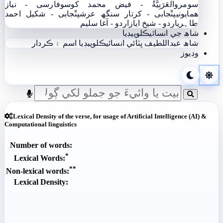
سومرو
اَلْعَرَبِيَّةُ - فيض محمد کوسو
فارسی - نياز
ھمايوني
پنْجابی - کرتار سنگھ عرش
پنْجابی - شکیل احمد
طاہری
اردو - شيخ اياز
اردو - آغا سليم
شاھ جي انسائيڪلوپيڊيا
شاھ عبداللطيف ڀٽائي انسائيڪلوپيڊيا
اسم ۽ ڪردار
وڊيوز
Lexical Density of the verse, for usage of Artificial Intelligence (AI) &
Computational linguistics
Number of words:
*
Lexical Words:
**
Non-lexical words:
Lexical Density: