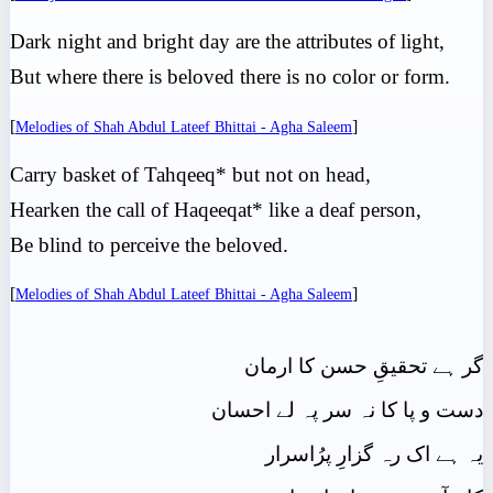
Dark night and bright day are the attributes of light,
But where there is beloved there is no color or form.
[
]
Melodies of Shah Abdul Lateef Bhittai - Agha Saleem
Carry basket of Tahqeeq* but not on head,
Hearken the call of Haqeeqat* like a deaf person,
Be blind to perceive the beloved.
[
]
Melodies of Shah Abdul Lateef Bhittai - Agha Saleem
گر ہے تحقیقِ حسن کا ارمان
دست و پا کا نہ سر پہ لے احسان
یہ ہے اک رہ گزارِ پرُاسرار