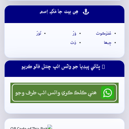
ھِن بيت جا مُکيہ اِسم
عُمَرَڪوٽَ
وَرُ
تُوۡرُ
چِيھا
ڍَٽَ
ڀٽائي پيڊيا جو واٽس ائپ چئنل فالو ڪريو