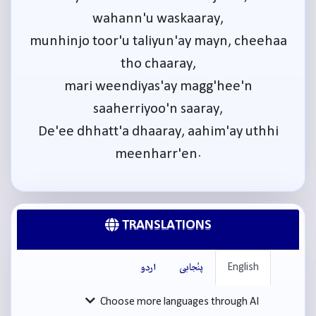
wahann'u waskaaray,
munhinjo toor'u taliyun'ay mayn, cheehaa
tho chaaray,
mari weendiyas'ay magg'hee'n
saaherriyoo'n saaray,
De'ee dhhatt'a dhaaray, aahim'ay uthhi
meenharr'en.
TRANSLATIONS
English
پنْجابی
اردو
Choose more languages through AI