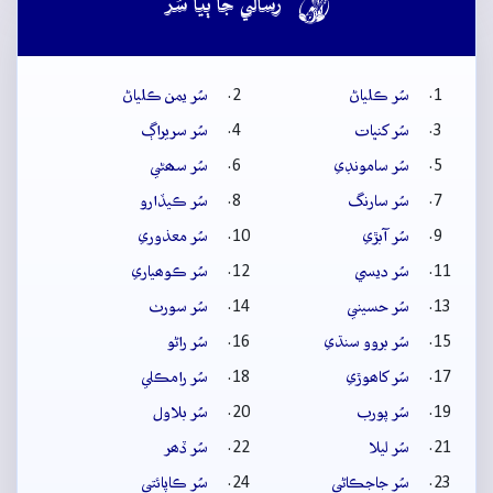

رسالي جا ٻيا سُر
سُر ڪلياڻ
سُر يمن ڪلياڻ
سُر کنڀات
سُر سريراڳ
سُر سامونڊي
سُر سھڻي
سُر سارنگ
سُر ڪيڏارو
سُر آبڙي
سُر معذوري
سُر ديسي
سُر ڪوھياري
سُر حسيني
سُر سورٺ
سُر بروو سنڌي
سُر راڻو
سُر کاھوڙي
سُر رامڪلي
سُر پورب
سُر بلاول
سُر ليلا
سُر ڏھر
سُر جاجڪاڻي
سُر ڪاپائتي