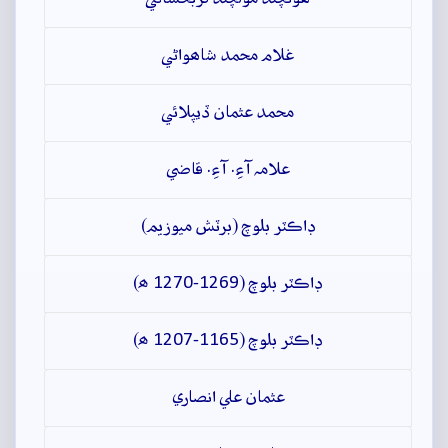
غلام محمد شاھواڻي
محمد عثمان ڏيپلائي
علامہ آءِ. آءِ. قاضي
ڊاڪٽر بلوچ (برٽش ميوزيم)
ڊاڪٽر بلوچ (1269-1270 ھ)
ڊاڪٽر بلوچ (1165-1207 ھ)
عثمان علي انصاري