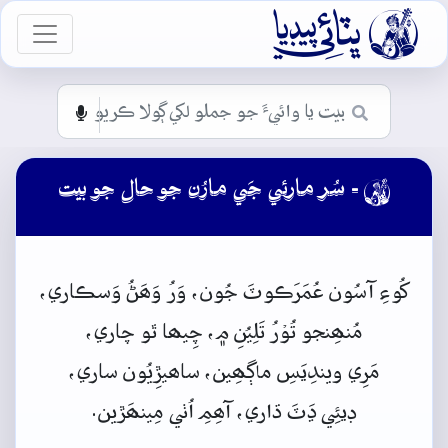

vigation
- سُر مارئي جَي مارُن جو حال جو بيت

کُوءِ
آسُون
عُمَرَڪوٽَ
جُون،
وَرُ
وَھَڻُ وَسڪاري،
مُنھِنجو
تُوۡرُ
تَلِيُنِ
۾،
چِيھا
ٿو
چاري،
مَرِي
ويندِيَسِ
ماڳھِين،
ساھيڙِيُون
ساري،
ڊيئِي
ڍَٽَ
ڌاري،
آھِمِ
اُٺي مِينھَڙين.