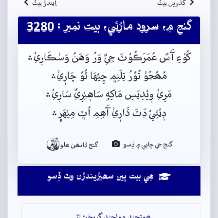
گُذريلُ بيتُ
اِيندڙُ بيتُ
گنج ۾، سرود مارُئي، بيت نمبر : 3280
کُوْءِ آَسٌ عُمَرَڪُوْٽَ جِيٌ وَرُ وَهَنُ وَسْڪَارٖيْ﮶
مُھْجُوْ تُوْرُ تِلَنِم﮼ چِيْهَا ٿُوْ چَارٖيْ﮶
مَرِيْ وٖيْدِيَسِ مَاکِهٍ سَاهٖيْرِيٌ سَارٖيْ﮶
ڊٖيْئِيْ ڊَٽَ ڌَارٖيْ آَهِمِ اُٽ﮼ مِيْهَر﮼﮶

گنج جي ڇاپي ۾ ڏِسو
گنج ڏانھن ھلو
ھِي بيت ٻين سھيڙيندڙن وٽ ڏِسو
ھوتچند مولچند گربخشاڻي