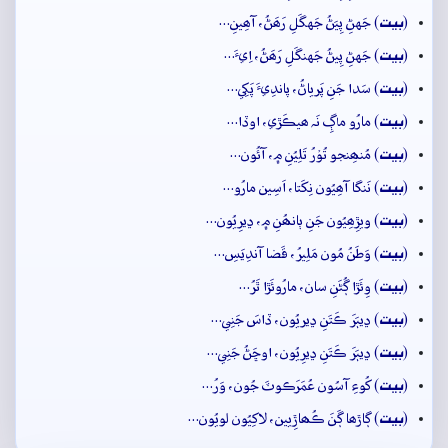
بيت
(
) جَهڻِ پِيَڻُ جَهگَلِ رَھَڻُ، آھِينِ…
بيت
(
) جَهڻِ پِيڻُ جَهنگَلِ رَھَڻُ، اِيءَ…
بيت
(
) سَدا جَنِ پَرياڻُ، پاندِيءَ پَکِي…
بيت
(
) مارُو ماڳِ نَہ ھيڪَڙي، اوڏا…
بيت
(
) مُنھِنجو تُوۡرُ تَلِيُنِ ۾، آئُون…
بيت
(
) نَنگا آھِيُون نِکَتا، اَسِين مارُو…
بيت
(
) ويڙِھِيُون جَنِ ٻانھُنِ ۾، ڍيرِيُون…
بيت
(
) وَطَنُ مُون مَلِيرُ، قَضا آندِيَسِ…
بيت
(
) وِئَڙا ڳُڻَنِ سان، مارُوئَڙا ٿَرُ…
بيت
(
) ڍيٻَرَ ڪَتَنِ ڍيريُون، ڏاسَ جَنِي…
بيت
(
) ڍيٻَرَ ڪَتَنِ ڍيرِيُون، اوڇَڻُ جَنِي…
بيت
(
) کُوءِ آسُون عُمَرَڪوٽَ جُون، وَرُ…
بيت
(
) ڳاڙھا ڳَنَ ڪُھاڙِيين، لاکِيُون لويُون…