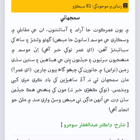
رسالن ۾ موجودگي: 81 سيڪڙو
سمجهاڻي
۾ پون عمرڪوٽ جا آرام ۽ آسائشون، ان جي مقابلي ۾
وسڪاري جي موسم (سانوڻ جا مينھن) گهڻو وڻندڙ ۽ ساھ کي
سيبائيندڙ آهن. (اي عمر توکي خبر آهي) اِنَ موسم ۾
منھنجيون سرتيون ۽ جيڏيون ڀِٽن جي هيٺاهين ۽ سنئين سڌي
زمين (تراين) ۾ جانورن کي چيھو گاھ پيون چارين. (اي عمر!)
مان سمجهان ٿي تہ آءٌ ساهيڙين کي ياد ڪري مري کپي
وينديس. (توکي ڪھڙي خبر تہ) مون کي پنھنجي هڪ جيڏين
سان ڍٽ جي اُنهن ماڳن تي مينھن وسڻ واري مند ۾ ملڻ جو
انجام آهي!
[
شارح: ڊاڪٽر عبدالغفار سومرو
]