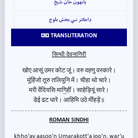
ٻانهون خان شيخ
ڊاڪٽر نبي بخش بلوچ
TRANSLITERATION
सिन्धी देवनागिरी
खोए आसूं उमर कोट जूं। वरु वहणु वस्कारे।
मूंहिंजो तूरु तलियुनि में। चीहा थो चारे।
मरी वेंदियसि मागि॒हीं। साहेड़ियूं सारे।
डेई ढट धारे। आहिमि उठे मींहड़ें॥
ROMAN SINDHI
khho'ay aasoo'n Umarakott'a joo'n, war'u