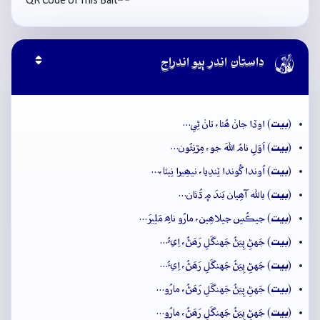

داستان اندر ٻيو اندراج
بيت
(
) اوڏا جانۡ ھُئا، تانۡ ٿِي…
بيت
(
) اَوَلِ نامُ اللهَ جو، مِڙنِئُون…
بيت
(
) اُوندا گُوندا ٽِندِيا، نيھِيرا نِيٽا،…
بيت
(
) باللہ آھِيان بَندَ ۾ ڌُئان…
بيت
(
) جيڪُسِ جيلاھِين، مارُو ناھِ مَلِيرَ…
بيت
(
) جَهڻِ پِيَڻُ جَهنگَلِ رَھَڻُ، اِيءُ…
بيت
(
) جَهڻِ پِيَڻُ جَهنگَلِ رَھَڻُ، اِيءُ…
بيت
(
) جَهڻِ پِيَڻُ جَهنگَلِ رَھَڻُ، مارُو…
بيت
(
) جَهڻِ پِيَڻُ جَهنگَلِ رَھَڻُ، مارُو…