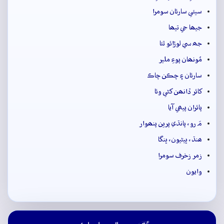
سيئي سارئان سومرا
جيھا جي تيھا
جھ سي لوڙائو ٿئا
مُونھان پوءِ ملير
سارئان ۽ چڪن چاڪ
کائر ڏانھن کڻي وئا
پائران پيھي آيا
مَ رو، پانڌي پرين پنھوار
ھنڌ، ڀيڻيون، ڀنگا
زمر زخرف سومرا
وايون