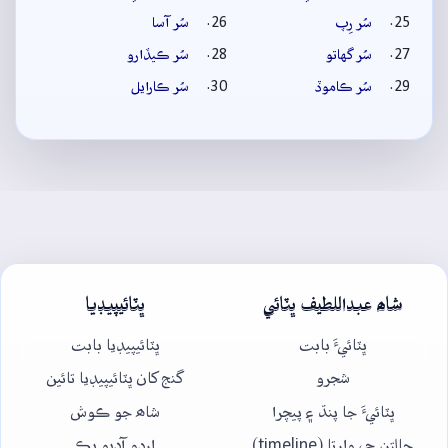
سُر رِپ
سُر آسا
سُر گهاتو
سُر ڪيڏارو
سُر ڪاموڏ
سُر ڪارايل
شاھ عبداللطيف ڀٽائي
ڀٽائيپيڊيا
ڀٽائيءَ بابت
ڀٽائيپيڊيا بابت
شجرو
گنج کان ڀٽائيپيڊيا تائين
ڀٽائيءَ جا پنڌ ۽ پيچرا
شاھ جو ڪوش
حالتن جي وارتا (timeline)
اردو آڊيو بڪ