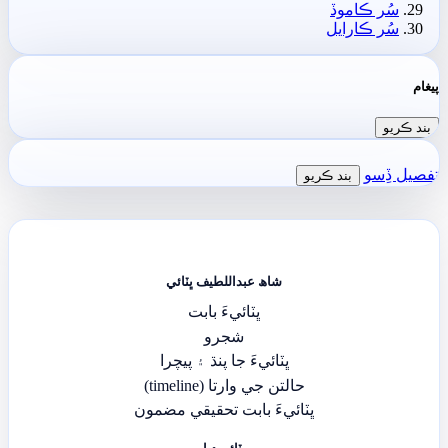
سُر ڪاموڏ
سُر ڪارايل
پيغام
بند ڪريو
تفصيل ڏِسو
بند ڪريو
شاھ عبداللطيف ڀٽائي
ڀٽائيءَ بابت
شجرو
ڀٽائيءَ جا پنڌ ۽ پيچرا
حالتن جي وارتا (timeline)
ڀٽائيءَ بابت تحقيقي مضمون