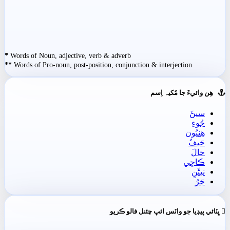
*
Words of Noun, adjective, verb & adverb
**
Words of Pro-noun, post-position, conjunction & interjection
ھِن وائيءَ جا مُکيہ اِسم
سيڻَ
جُوءِ
ھِنيُون
حَيفُ
حالَ
ڪاڇي
نيڻَنِ
جَرُ
ڀٽائي پيڊيا جو واٽس ائپ چئنل فالو ڪريو