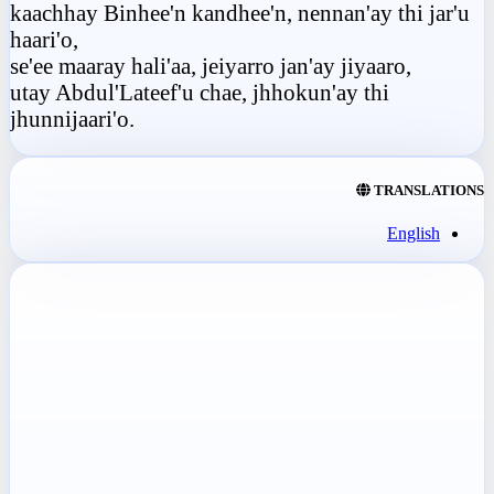
kaachhay Binhee'n kandhee'n, nennan'ay thi jar'u
haari'o,
se'ee maaray hali'aa, jeiyarro jan'ay jiyaaro,
utay Abdul'Lateef'u chae, jhhokun'ay thi
jhunnijaari'o.
TRANSLATIONS
English