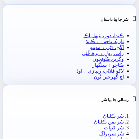

سُر جا ٻيا داستان
ڪنڊا، ڍور، پٽيھل اڪ
نانءُ، ٻاجهہ ۽ ڪانڌ
اڱڻ، ڌڻي ۽ مدينو
رات، ڍول ۽ پرھ ڦُٽي
وڳرين ڪُونجون
ڪاڇو ۽ سنگهار
لاکو ڦلاڻي، ريٻاڙي ۽ اوڏ
اڄ گهرجين تُون

رسالي جا ٻيا سُر
سُر ڪلياڻ
سُر يمن ڪلياڻ
سُر کنڀات
سُر سريراڳ