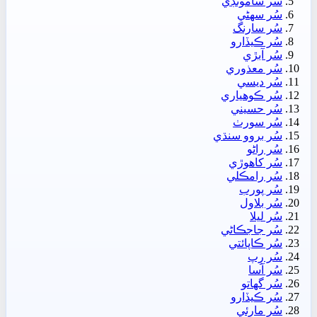
سُر سامونڊي
سُر سھڻي
سُر سارنگ
سُر ڪيڏارو
سُر آبڙي
سُر معذوري
سُر ديسي
سُر ڪوھياري
سُر حسيني
سُر سورٺ
سُر بروو سنڌي
سُر راڻو
سُر کاھوڙي
سُر رامڪلي
سُر پورب
سُر بلاول
سُر ليلا
سُر جاجڪاڻي
سُر ڪاپائتي
سُر رِپ
سُر آسا
سُر گهاتو
سُر ڪيڏارو
سُر مارئي