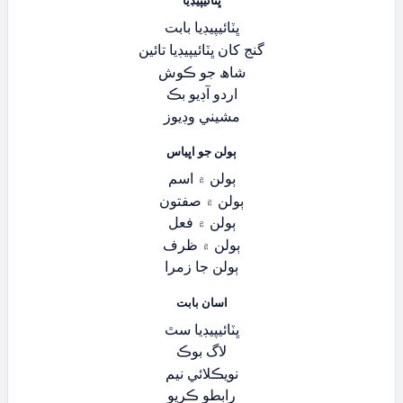
ڀٽائيپيڊيا
ڀٽائيپيڊيا بابت
گنج کان ڀٽائيپيڊيا تائين
شاھ جو ڪوش
اردو آڊيو بڪ
مشيني وڊيوز
ٻولن جو اڀياس
ٻولن ۾ اسم
ٻولن ۾ صفتون
ٻولن ۾ فعل
ٻولن ۾ ظرف
ٻولن جا زمرا
اسان بابت
ڀٽائيپيڊيا سٿ
لاگ بوڪ
نويڪلائي نيم
رابطو ڪريو