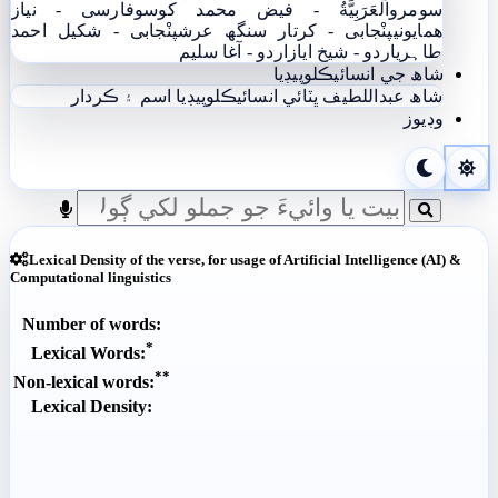
سومرو
اَلْعَرَبِيَّةُ - فيض محمد کوسو
فارسی - نياز
ھمايوني
پنْجابی - کرتار سنگھ عرش
پنْجابی - شکیل احمد
طاہری
اردو - شيخ اياز
اردو - آغا سليم
شاھ جي انسائيڪلوپيڊيا
شاھ عبداللطيف ڀٽائي انسائيڪلوپيڊيا
اسم ۽ ڪردار
وڊيوز
Lexical Density of the verse, for usage of Artificial Intelligence (AI) &
Computational linguistics
Number of words:
*
Lexical Words:
**
Non-lexical words:
Lexical Density: