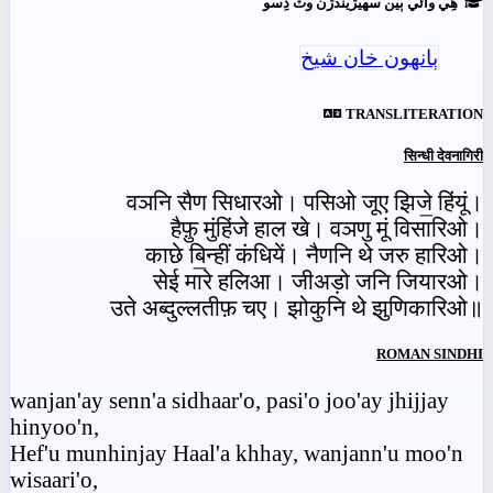
ھِي وائي ٻين سھيڙيندڙن وٽ ڏِسو
ٻانهون خان شيخ
TRANSLITERATION
सिन्धी देवनागिरी
वञनि सैण सिधारओ। पसिओ जूए झिजे॒ हिंयूं।
हैफ़ु मुंहिंजे हाल खे। वञणु मूं विसारिओ।
काछे बि॒न्हीं कंधियें। नैणनि थे जरु हारिओ।
सेई मारे हलिआ। जीअड़ो जनि जियारओ।
उते अब्दुल्लतीफ़ चए। झोकुनि थे झुणिकारिओ॥
ROMAN SINDHI
wanjan'ay senn'a sidhaar'o, pasi'o joo'ay jhijjay
hinyoo'n,
Hef'u munhinjay Haal'a khhay, wanjann'u moo'n
wisaari'o,