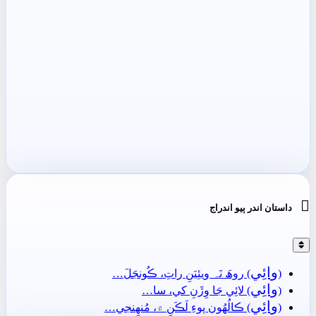

داستان اندر ٻيو اندراج
وائِي
(
) روھَ نَہ ويئِيَنِ راتِ، ڪُونجَلَ…
وائِي
(
) لائِي جَا وِڙَنِ کي، سا…
وائِي
(
) ڪالُهُون پوءِ لَڪَنِ ۾، مُنھِنجي…