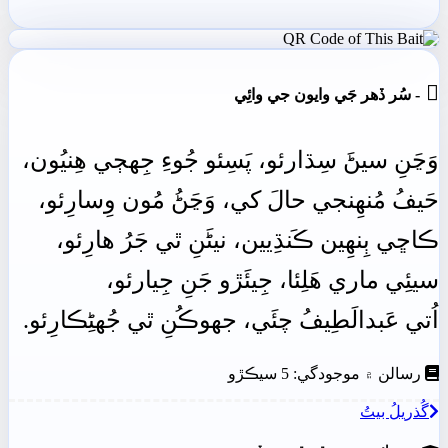

- سُر ڏھر جَي وايون جي وائِي
وَڃَنِ
سيڻَ
سِڌارئو،
پَسِئو
جُوءِ
جِهڄي
ھِنيُون،
حَيفُ
مُنھِنجي
حالَ
کي،
وَڃَڻُ
مُون
وِسارِئو،
ڪاڇي
ٻِنهِين ڪَنڌِيين،
نيڻَنِ
ٿي
جَرُ
ھارِئو،
سيئِي
ماري
ھَلِئا،
جِيئَڙو
جَنِ
جِيارئو،
اُتي
عَبدالَطِيفُ
چئَي،
جهوڪُنِ ٿي جُهڻِڪارِئو.
رسالن ۾ موجودگي: 5 سيڪڙو
گُذريلُ بيتُ