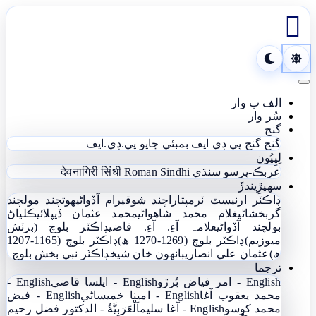

Toggle navigation
الف ب وار
سُر وار
گنج
گنج
گنج پي ڊي ايف
بمبئي ڇاپو پي.ڊي.ايف
لِپِيُون
عربڪ-پرسو سنڌي
Roman Sindhi
देवनागिरी सिंधी
سھيڙِيندڙَ
ڊاڪٽر ارنيسٽ ٽرمپ
تاراچند شوقيرام آڏواڻي
ھوتچند مولچند
گربخشاڻي
غلام محمد شاھواڻي
محمد عثمان ڏيپلائي
ڪلياڻ
بولچند آڏواڻي
علامہ آءِ. آءِ. قاضي
ڊاڪٽر بلوچ (برٽش
ميوزيم)
ڊاڪٽر بلوچ (1269-1270 ھ)
ڊاڪٽر بلوچ (1165-1207
ھ)
عثمان علي انصاري
ٻانهون خان شيخ
ڊاڪٽر نبي بخش بلوچ
ترجما
English - امر فياض ٻُرڙو
English - ايلسا قاضي
English -
محمد يعقوب آغا
English - امينا خميساڻي
English - فيض
محمد کوسو
English - آغا سليم
اَلْعَرَبِيَّةُ - الدکتور فضل رحیم