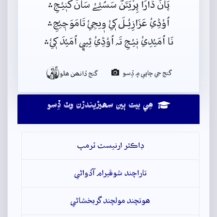
پَانَ ڌَارَا پِرْيَتَنٌ سَسُئِےْ سَانُ کَنٖيْـجِ﮶
اُوْڎِيْ عَزَازِيْـلَ کٖيْ وٖيجِيْ تَامَوَڃٖيْڃِ﮶
نَا اُمَيْدِيْ نٖيْـجِ تَہ اُوْڎِيْ ٿِيي﮼ اُمَيْدَ کٖيْ﮶

گنج جي ڇاپي ۾ ڏِسو
گنج ڏانھن ھلو
ھِي بيت ٻين سھيڙيندڙن وٽ ڏِسو
ڊاڪٽر ارنيسٽ ٽرمپ
تاراچند شوقيرام آڏواڻي
ھوتچند مولچند گربخشاڻي