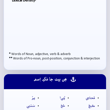
Lexical Density:
*
Words of Noun, adjective, verb & adverb
**
Words of Pro-noun, post-position, conjunction & interjection
ھِن بيت جا مُکيہ اِسم
مُحتاجِي
پُٺِيءَ
پيرُ
ڪيچَ
حُجَ
سَسُئِي