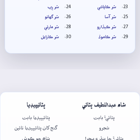
سُر ڪاپائتي
سُر رِپ
سُر آسا
سُر گهاتو
سُر ڪيڏارو
سُر مارئي
سُر ڪاموڏ
سُر ڪارايل
شاھ عبداللطيف ڀٽائي
ڀٽائيپيڊيا
ڀٽائيءَ بابت
ڀٽائيپيڊيا بابت
شجرو
گنج کان ڀٽائيپيڊيا تائين
ڀٽائيءَ جا پنڌ ۽ پيچرا
شاھ جو ڪوش