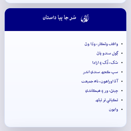

سُر جا ٻيا داستان
واقف وڻڪار، وڏا وڻ
ڳول سندو پاڻ
سُک، ڏُک ۽ ارادا
سڀ ڪجهہ سندي اندر
آءُ اوراھون، ناھ جميعت
جِيئڻ، ور ۽ ھيڪاندي
ٿڪيائي ٿر ٿيلهہ
وايون