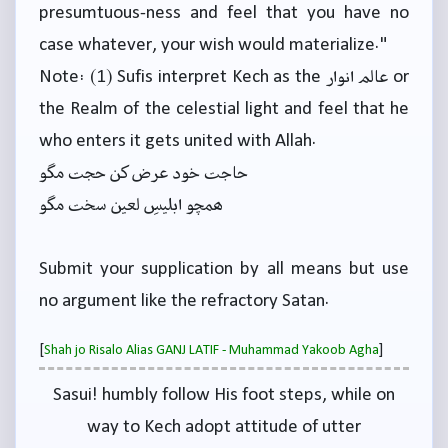
presumtuous-ness and feel that you have no
case whatever, your wish would materialize."
Note: (1) Sufis interpret Kech as the عالم انوار or
the Realm of the celestial light and feel that he
who enters it gets united with Allah.
حاجت خود عرض کن حجت مگو
ہمچو ابلیسِ لعین سخت مگو
Submit your supplication by all means but use
no argument like the refractory Satan.
[
]
Shah jo Risalo Alias GANJ LATIF - Muhammad Yakoob Agha
Sasui! humbly follow His foot steps, while on
way to Kech adopt attitude of utter