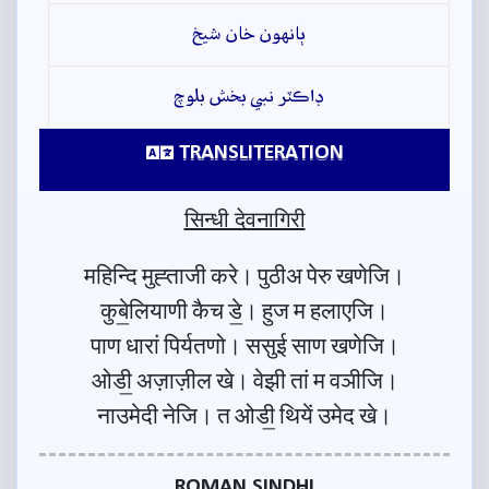
ٻانهون خان شيخ
ڊاڪٽر نبي بخش بلوچ
TRANSLITERATION
सिन्धी देवनागिरी
महिन्दि मुह्ताजी करे। पुठीअ पेरु खणेजि।
कुबे॒लियाणी कैच डे॒। हुज म हलाएजि।
पाण धारां पिर्यतणो। ससुई साण खणेजि।
ओडी॒ अज़ाज़ील खे। वेझी तां म वञीजि।
नाउमेदी नेजि। त ओडी॒ थियें उमेद खे।