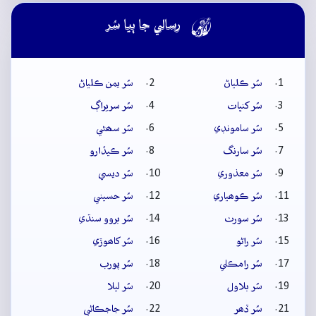

رسالي جا ٻيا سُر
سُر ڪلياڻ
سُر يمن ڪلياڻ
سُر کنڀات
سُر سريراڳ
سُر سامونڊي
سُر سھڻي
سُر سارنگ
سُر ڪيڏارو
سُر معذوري
سُر ديسي
سُر ڪوھياري
سُر حسيني
سُر سورٺ
سُر بروو سنڌي
سُر راڻو
سُر کاھوڙي
سُر رامڪلي
سُر پورب
سُر بلاول
سُر ليلا
سُر ڏھر
سُر جاجڪاڻي