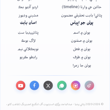
حالتن جي وارتا (timeline)
اردو آڊيو بڪ
ڀٽائيءَ بابت تحقيقي مضمون
مشيني وڊيوز
ٻولن جو اڀياس
اسان بابت
ٻولن ۾ اسم
ڀٽائيپيڊيا سٿ
ٻولن ۾ صفتون
لاگ بوڪ
ٻولن ۾ فعل
نويڪلائي نيم
ٻولن ۾ ظرف
رابطو ڪريو
ٻولن جا زمرا
© 2020-2026 ڀٽائي پيڊيا - عبدالماجد ڀرڳڙي انسٽيٽيوٽ آف لئنگئيج انجنيئرنگ (ثقافت کاتو،