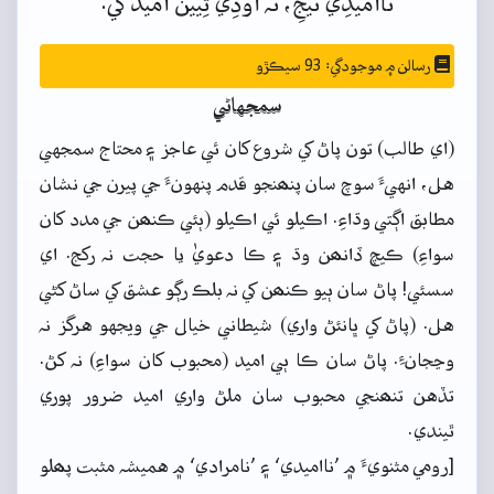
نااُميدِي
نيجِ،
تَہ
اوڏِي
ٿِيين
اُميدَ
کي.
رسالن ۾ موجودگي: 93 سيڪڙو
سمجهاڻي
(اي طالب) تون پاڻ کي شروع کان ئي عاجز ۽ محتاج سمجهي
هل، انهيءَ سوچ سان پنھنجو قدم پنهونءَ جي پيرن جي نشان
مطابق اڳتي وڌاءِ. اڪيلو ئي اڪيلو (ٻئي ڪنھن جي مدد کان
سواءِ) ڪيچ ڏانھن وڌ ۽ ڪا دعويٰ يا حجت نہ رکج. اي
سسئي! پاڻ سان ٻيو ڪنھن کي نہ بلڪ رڳو عشق کي ساڻ کڻي
هل. (پاڻ کي ڀانئڻ واري) شيطاني خيال جي ويجهو هرگز نہ
وڃجانءِ. پاڻ سان ڪا ٻي اميد (محبوب کان سواءِ) نہ کڻ.
تڏهن تنھنجي محبوب سان ملڻ واري اميد ضرور پوري
ٿيندي.
[رومي مثنويءَ ۾ ’نااميدي‘ ۽ ’نامرادي‘ ۾ هميشہ مثبت پھلو