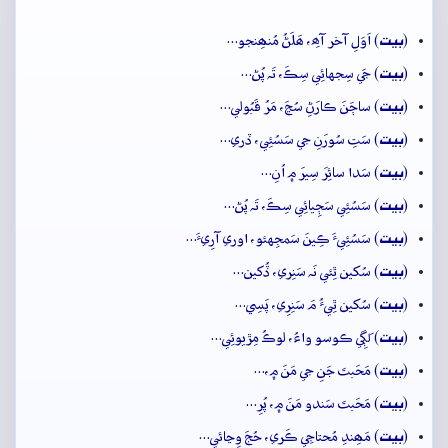
بيت
(
) اَوَلِ آخر آھِ، ھَلَڻُ مُنھِنجو…
بيت
(
) جَي سِجهائِي سِڪَ، تَہ پُڻ…
بيت
(
) ساڄَنَ ڪارَڻِ سُڃَ، مَرُ قَبُولي…
بيت
(
) سَتِ سُورَنِ جي سَسُئِي، ڏري…
بيت
(
) سَدا سائِرَ سِيرَ ۾ اُنِ…
بيت
(
) سَسُئِي سَڄِيائِي سِڪَ، تَہ پُڻ…
بيت
(
) سَسُئِيءَ ڪِينَ سَمجِهئو، اوري آرِيءَ…
بيت
(
) سُکين ٿِئي نَہ سَنِري، ڏُکين…
بيت
(
) سُکين ٿِيءُ مَ سَنِرِي، پَسِي…
بيت
(
) لَڳِي ڪوسو واءُ، لوڪُ مِڙيوئِي…
بيت
(
) مَحَبتَ جَنِ جي مَنَ ۾،…
بيت
(
) مَحَبتَ سَندو مَنَ ۾، پُرِ…
بيت
(
) مَھِندِ مُحتاجِي ڪَري، حُجَ وِڃائي…