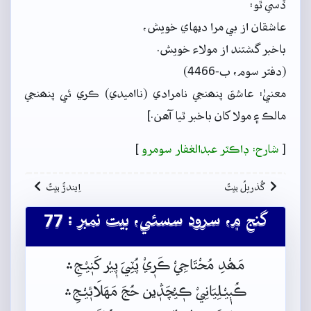
ڏسي ٿو:
عاشقان از بي مرا ديهاي خويش،
باخبر گشتند از مولاء خويش.
(دفتر سوم، ب-4466)
معنيٰ: عاشق پنھنجي نامرادي (نااميدي) ڪري ئي پنھنجي
مالڪ ۽ مولا کان باخبر ٿيا آهن.]
[
شارح: ڊاڪٽر عبدالغفار سومرو
]
گُذريلُ بيتُ
اِيندڙُ بيتُ
گنج ۾، سرود سسئي، بيت نمبر : 77
مَھْدِ مُحْتَاجِيْ ڪَرٖيْ پُٽِيَ پٖيْر کَنٖيْـجِ﮶
ڪُٻٖيْـلِيَانِيْ ڪٖيْچَڎٖين حُجَ مَهَلَائٖيْـجِ﮶