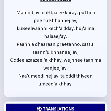
ROMAN SINDHI
Mahind'ay muHtaajee karay, puThi'a
peer'u Khhannej'ay,
kuBeeliyaanni kech'a dday, huj'a ma
halaaej'ay,
Paann'a dhaaraan preetanno, sassui
saann'u Khhaneej'ay,
Oddee azaazeel'a khhay, wejhhee taan ma
wanjeej'ay,
Naa'umeedi nej'ay, ta oddi thiyeen
umeed'a khhay.
TRANSLATIONS