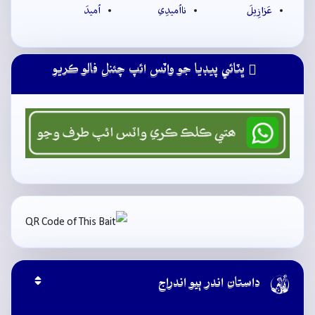
عَزازِيلَ
نااُميدِي
اُميدَ
ڀٽائي پيڊيا جو واٽس ائپ چئنل فالو ڪريو

داستان اندر ٻيو اندراج