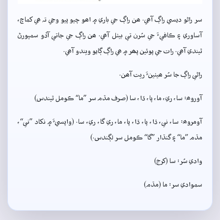
سر راڻو ديسي راڳ آھي. ھن راڳ جي باري ۾ اھو چيو پيو وڃي تہ ھي کماچ،
آساوري ۽ ڪافيءَ جي سُرن تي بيٺل آھي. ھن راڳ جي جاتي آڏو سمپورڻ
ٿيندي آھي. رات جي پوئين پھر ۾ ھي راڳ ڳايو ويندو آھي.
راڻي راڳ جا سُر ھيٺينءَ ريت آھن.
آوروھ: سا، ري، ما، پا، ڌا، سا (صرف مڌم سر ”ما“ ڪومل ٿيندس)
آومروھ: سا، ني، ڌا، پا، ڌا، پا، ما، ري گا، ري، سا. (واپسيءَ ۾ نکاد ”ني“،
مڌم ”ما“ ۽ گنڌار ”گا“ ڪومل سر لڳندس.)
وادي سُر: سا (کرج)
سموادي سر: ما (مڌم)