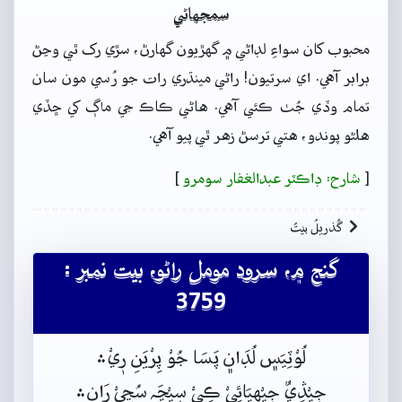
سمجهاڻي
محبوب کان سواءِ لڊاڻي ۾ گهڙيون گهارڻ، سڙي رک ٿي وڃڻ
برابر آهي. اي سرتيون! راڻي مينڌري رات جو رُسي مون سان
تمام وڏي جُٺ ڪئي آهي. هاڻي ڪاڪ جي ماڳ کي ڇڏي
هلڻو پوندو، هتي ترسڻ زهر ٿي پيو آهي.
[
شارح: ڊاڪٽر عبدالغفار سومرو
]
گُذريلُ بيتُ
گنج ۾، سرود مومل راڻو، بيت نمبر :
3759
لُوْٽِيَس﮼ لُڊَان﮼ پَسَا جُوْ پِرْيَنِ رٖيْ﮶
جٖيْڎِيٌ جٖيْهِيَائِيْ ڪِيْ سٖيْڃَہ سُڃِيْ رَان﮼﮶