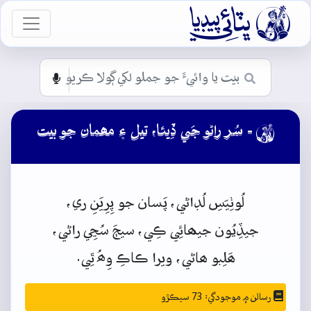

vigation
- سُر راڻو جَي ڏِيئا، تيل ۽ مھمان جو بيت

لُوٺِيَسِ
لُڊاڻي،
پَسان
جو
پِرِيَنِ
ري،
جيڏِيُون
جيھائِي
ڪِي،
سيڄَ
سُڃِي
راڻي،
ھَلِبو
ھاڻي،
ويرا
ڪاڪِ
وِھُ
ٿِي.
رسالن ۾ موجودگي: 73 سيڪڙو