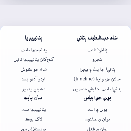
شاھ عبداللطيف ڀٽائي
ڀٽائيپيڊيا
ڀٽائيءَ بابت
ڀٽائيپيڊيا بابت
شجرو
گنج کان ڀٽائيپيڊيا تائين
ڀٽائيءَ جا پنڌ ۽ پيچرا
شاھ جو ڪوش
حالتن جي وارتا (timeline)
اردو آڊيو بڪ
ڀٽائيءَ بابت تحقيقي مضمون
مشيني وڊيوز
ٻولن جو اڀياس
اسان بابت
ٻولن ۾ اسم
ڀٽائيپيڊيا سٿ
ٻولن ۾ صفتون
لاگ بوڪ
ٻولن ۾ فعل
نويڪلائي نيم