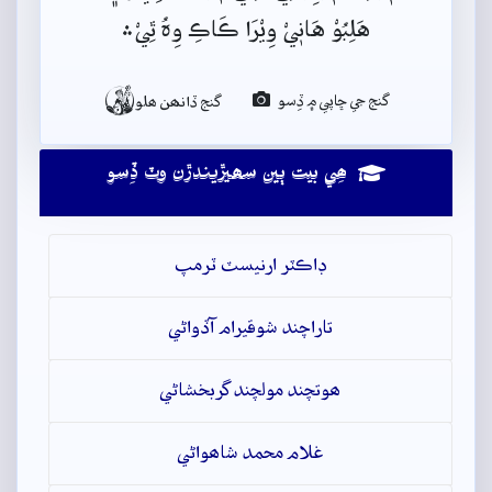
هَلِبُوْ هَانٖيْ وِيْرَا ڪَاڪِ وِہُ ٿِيْ﮶

گنج جي ڇاپي ۾ ڏِسو
گنج ڏانھن ھلو
ھِي بيت ٻين سھيڙيندڙن وٽ ڏِسو
ڊاڪٽر ارنيسٽ ٽرمپ
تاراچند شوقيرام آڏواڻي
ھوتچند مولچند گربخشاڻي
غلام محمد شاھواڻي