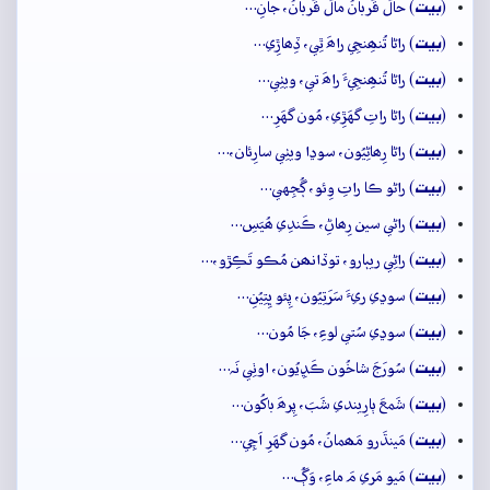
بيت
(
) حالُ قُربانُ مالُ قُربانُ، جانِ…
بيت
(
) راڻا تُنھِنجِي راھَ ٿِي، ڏِھاڙِي…
بيت
(
) راڻا تُنھِنجِيءَ راھَ تي، ويٺِي…
بيت
(
) راڻا راتِ گهَڙِي، مُون گهَرِ…
بيت
(
) راڻا رِھاڻِيُون، سوڍا ويٺِي سارِئان،…
بيت
(
) راڻو ڪا راتِ وِئو، ڳُجِهي…
بيت
(
) راڻي سين رِھاڻِ، ڪَندِي ھُيَسِ…
بيت
(
) راڻِي ريٻارو، توڏانھن مُڪو تَڪِڙو،…
بيت
(
) سوڍي ريءَ سَرَتِيُون، پِئو ڀِتِيُنِ…
بيت
(
) سوڍي سُتي لوءِ، جَا مُون…
بيت
(
) سُورَجَ شاخُون ڪَڍِيُون، اوٺِي نَہ…
بيت
(
) شَمعَ ٻارِيندي شَبَ، پِرھَ باکُون…
بيت
(
) مَينڌَرو مَھمانُ، مُون گهَرِ اَچِي…
بيت
(
) مَيو مَري مَ ماءِ، وَڳُ…