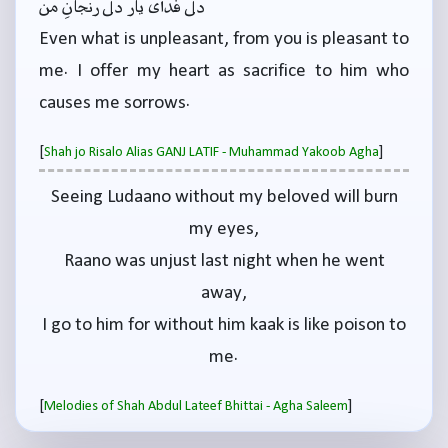
دل فدای یار دل رنجانِ من
Even what is unpleasant, from you is pleasant to
me. I offer my heart as sacrifice to him who
causes me sorrows.
[
]
Shah jo Risalo Alias GANJ LATIF - Muhammad Yakoob Agha
Seeing Ludaano without my beloved will burn
my eyes,
Raano was unjust last night when he went
away,
I go to him for without him kaak is like poison to
me.
[
]
Melodies of Shah Abdul Lateef Bhittai - Agha Saleem