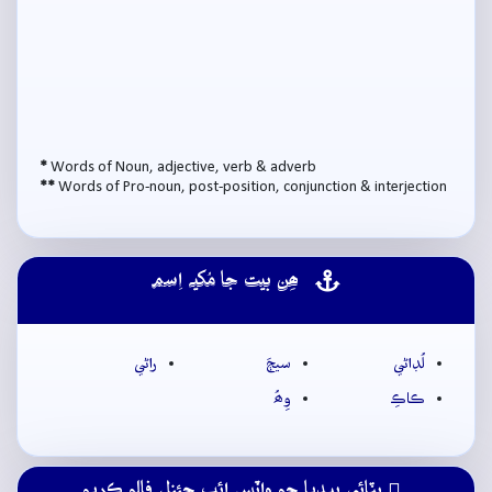
*
Words of Noun, adjective, verb & adverb
**
Words of Pro-noun, post-position, conjunction & interjection
ھِن بيت جا مُکيہ اِسم
لُڊاڻي
سيڄَ
راڻي
ڪاڪِ
وِھُ