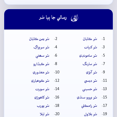

رسالي جا ٻيا سُر
سُر ڪلياڻ
سُر يمن ڪلياڻ
سُر کنڀات
سُر سريراڳ
سُر سامونڊي
سُر سھڻي
سُر سارنگ
سُر ڪيڏارو
سُر آبڙي
سُر معذوري
سُر ديسي
سُر ڪوھياري
سُر حسيني
سُر سورٺ
سُر بروو سنڌي
سُر کاھوڙي
سُر رامڪلي
سُر پورب
سُر بلاول
سُر ليلا