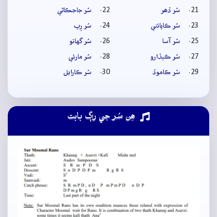
سُر ڏھر
سُر جاجڪاڻي
سُر ڪاپائتي
سُر رِپ
سُر آسا
سُر گهاتو
سُر ڪيڏارو
سُر مارئي
سُر ڪاموڏ
سُر ڪارايل
ھِن سُر جي راڳ بابت