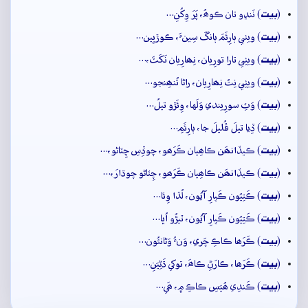
بيت
(
) نَنڍو تان ڪوھُ، پَرَ وِکُنِ…
بيت
(
) ويٺي ٻارِئَمَ ٻانگَ سِينءَ، ڪوڙيِين…
بيت
(
) ويٺِي تارا تورِيان، نِھارِيان نَکَٽَ،…
بيت
(
) ويٺِي نِتُ نِھارِيان، راڻا تُنھِنجو…
بيت
(
) وَٽِ سورِيندي وَلَها، وِئَڙو تيلُ…
بيت
(
) ڏِيا تيلَ ڦُليلَ جا، ٻارِئَمِ…
بيت
(
) ڪيڏانھَن ڪاھِيان ڪَرَھو، چوڏِسِ چِٽاڻو،…
بيت
(
) ڪيڏانھَن ڪاھِيان ڪَرَھو، چِٽاڻو چوڌارَ،…
بيت
(
) ڪَتِيُون ڪَپارِ آيُون، لُڌا وِئا…
بيت
(
) ڪَتِيُون ڪَپارِ آيُون، ٽيڙُو اُڀا…
بيت
(
) ڪَرَھا ڪاڪِ چَري، وَنءُ وَڻانئُون…
بيت
(
) ڪَرَھا، ڪارَڻِ ڪاھَ، توکي ڌَڻِيَنِ…
بيت
(
) ڪَندِي ھُيَسِ ڪاڪِ ۾، ھَي…