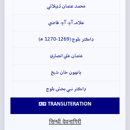
محمد عثمان ڏيپلائي
علامہ آءِ. آءِ. قاضي
ڊاڪٽر بلوچ (1269-1270 ھ)
عثمان علي انصاري
ٻانهون خان شيخ
ڊاڪٽر نبي بخش بلوچ
TRANSLITERATION
सिन्धी देवनागिरी