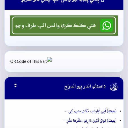
ڀٽائي پيڊيا جو واٽس ائپ چئنل فالو ڪريو

داستان اندر ٻيو اندراج
بيت
(
) اُڀي اُڀارِئامِ، نَکَٽَ سَڀَ نَئِي…
بيت
(
) توکي ڌَڻِينَ ڌارِئو، ڪَرَھا ڪَرِ…