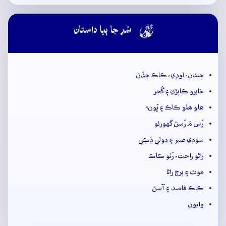

سُر جا ٻيا داستان
چندن، لوڊي، ڪاڪ ڇڏڻ
خابرو ڪاپڙي ۽ گُجر
ھلو ھلو ڪاڪ ۽ ڀُونءِ
رُس مَ رُسڻ گهورئو
سوڍي صبر ۽ ڍولي ڍَڪِي
راڻو راحت، رُٺو ڪاڪ
موٽ ۽ پرچ راڻا
ڪاڪ قاصد ۽ آسڻ
وايون