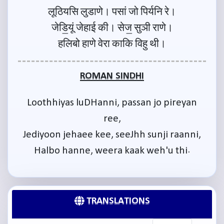
लूठियसि लुडाणे। पसां जो पिर्यनि रे।
जेडि॒यूं जेहाई की। सेज॒ सुञी राणे।
हलिबो हाणे वेरा काकि विहु थी।
ROMAN SINDHI
Loothhiyas luDHanni, passan jo pireyan
ree,
Jediyoon jehaee kee, seeJhh sunji raanni,
Halbo hanne, weera kaak weh'u thi.
TRANSLATIONS