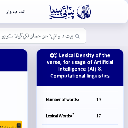

الف ب وار
Lexical Density of the
verse, for usage of Artificial
Intelligence (AI) &
Computational linguistics
Number of words:
19
*
Lexical Words:
17
رسالن ۾ موجودگي