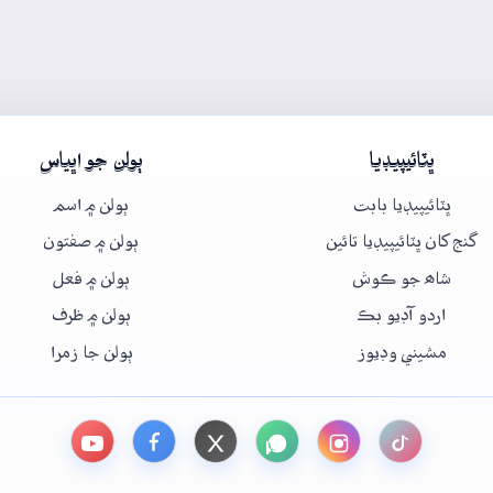
ڀٽائيپيڊيا
ٻولن جو اڀياس
ڀٽائيپيڊيا بابت
ٻولن ۾ اسم
گنج کان ڀٽائيپيڊيا تائين
ٻولن ۾ صفتون
شاھ جو ڪوش
ٻولن ۾ فعل
اردو آڊيو بڪ
ٻولن ۾ ظرف
مشيني وڊيوز
ٻولن جا زمرا