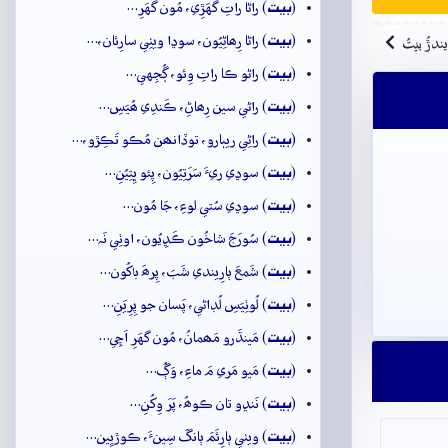
بيت
(
) راڻا راتِ گهَڙِي، مُون گهَرِ…
بيت
(
) راڻا رِھاڻِيُون، سوڍا ويٺِي سارِئان،…
ِيندڙُ بيتُ
بيت
(
) راڻو ڪا راتِ وِئو، ڳُجِهي…
بيت
(
) راڻي سين رِھاڻِ، ڪَندِي ھُيَسِ…
بيت
(
) راڻِي ريٻارو، توڏانھن مُڪو تَڪِڙو،…
بيت
(
) سوڍي ريءَ سَرَتِيُون، پِئو ڀِتِيُنِ…
بيت
(
) سوڍي سُتي لوءِ، جَا مُون…
بيت
(
) سُورَجَ شاخُون ڪَڍِيُون، اوٺِي نَہ…
بيت
(
) شَمعَ ٻارِيندي شَبَ، پِرھَ باکُون…
بيت
(
) لُوٺِيَسِ لُڊاڻي، پَسان جو پِرِيَنِ…
بيت
(
) مَينڌَرو مَھمانُ، مُون گهَرِ اَچِي…
بيت
(
) مَيو مَري مَ ماءِ، وَڳُ…
بيت
(
) نَنڍو تان ڪوھُ، پَرَ وِکُنِ…
بيت
(
) ويٺي ٻارِئَمَ ٻانگَ سِينءَ، ڪوڙيِين…