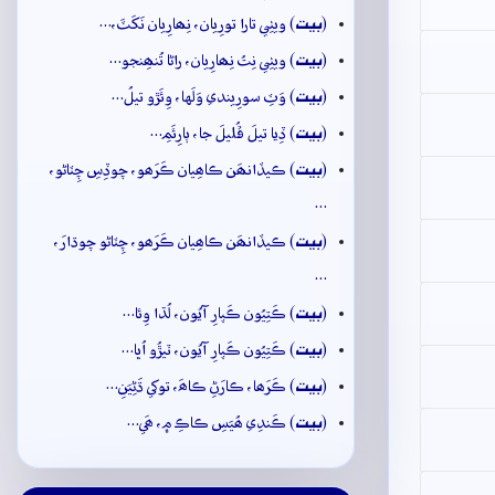
بيت
(
) ويٺِي تارا تورِيان، نِھارِيان نَکَٽَ،…
بيت
(
) ويٺِي نِتُ نِھارِيان، راڻا تُنھِنجو…
بيت
(
) وَٽِ سورِيندي وَلَها، وِئَڙو تيلُ…
بيت
(
) ڏِيا تيلَ ڦُليلَ جا، ٻارِئَمِ…
بيت
(
) ڪيڏانھَن ڪاھِيان ڪَرَھو، چوڏِسِ چِٽاڻو،
…
بيت
(
) ڪيڏانھَن ڪاھِيان ڪَرَھو، چِٽاڻو چوڌارَ،
…
بيت
(
) ڪَتِيُون ڪَپارِ آيُون، لُڌا وِئا…
بيت
(
) ڪَتِيُون ڪَپارِ آيُون، ٽيڙُو اُڀا…
بيت
(
) ڪَرَھا، ڪارَڻِ ڪاھَ، توکي ڌَڻِيَنِ…
بيت
(
) ڪَندِي ھُيَسِ ڪاڪِ ۾، ھَي…