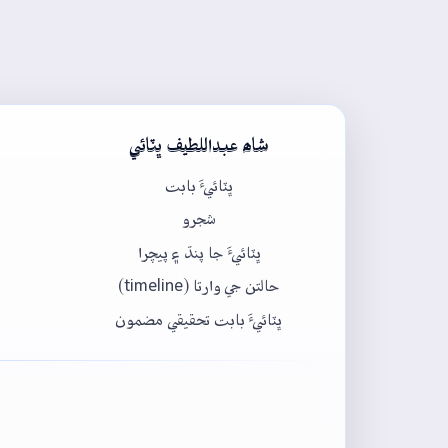
شاھ عبداللطيف ڀٽائي
ڀٽائيءَ بابت
شجرو
ڀٽائيءَ جا پنڌ ۽ پيچرا
حالتن جي وارتا (timeline)
ڀٽائيءَ بابت تحقيقي مضمون