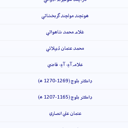
ھوتچند مولچند گربخشاڻي
غلام محمد شاھواڻي
محمد عثمان ڏيپلائي
علامہ آءِ. آءِ. قاضي
ڊاڪٽر بلوچ (1269-1270 ھ)
ڊاڪٽر بلوچ (1165-1207 ھ)
عثمان علي انصاري