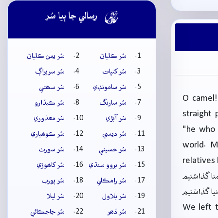

رسالي جا ٻيا سُر
سُر ڪلياڻ
سُر يمن ڪلياڻ
سُر کنڀات
سُر سريراڳ
سُر سامونڊي
سُر سھڻي
O camel!
سُر سارنگ
سُر ڪيڏارو
straight 
سُر آبڙي
سُر معذوري
"he who 
سُر ديسي
سُر ڪوھياري
world. M
سُر حسيني
سُر سورٺ
relatives
سُر بروو سنڌي
سُر کاھوڙي
نا گذاشتیم
سُر رامڪلي
سُر پورب
نیا گذاشتیم
سُر بلاول
سُر ليلا
We left t
سُر ڏھر
سُر جاجڪاڻي