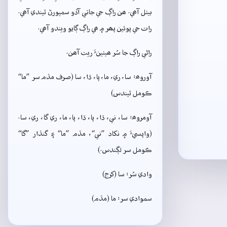
بيٺل آھي. ھن راڳ جي جاتي آڏو سمپورڻ ٿيندي آھي.
رات جي پوئين پھر ۾ ھي راڳ ڳايو ويندو آھي.
راڻي راڳ جا سُر ھيٺينءَ ريت آھن.
آوروھ: سا، ري، ما، پا، ڌا، سا (صرف مڌم سر ”ما“
ڪومل ٿيندس)
آومروھ: سا، ني، ڌا، پا، ڌا، پا، ما، ري گا، ري، سا.
(واپسيءَ ۾ نکاد ”ني“، مڌم ”ما“ ۽ گنڌار ”گا“
ڪومل سر لڳندس.)
وادي سُر: سا (کرج)
سموادي سر: ما (مڌم)