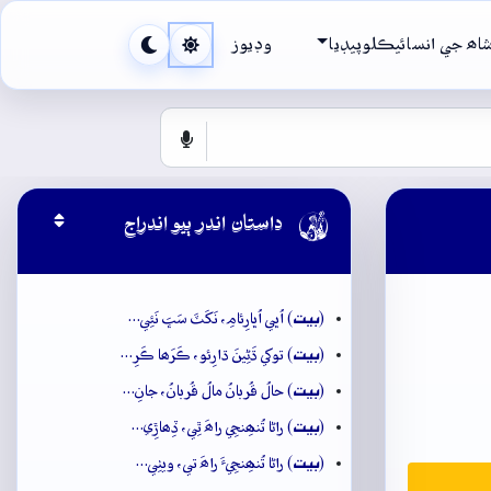
اھ جي انسائيڪلوپيڊيا
وڊيوز

داستان اندر ٻيو اندراج
بيت
(
) اُڀي اُڀارِئامِ، نَکَٽَ سَڀَ نَئِي…
بيت
(
) توکي ڌَڻِينَ ڌارِئو، ڪَرَھا ڪَرِ…
بيت
(
) حالُ قُربانُ مالُ قُربانُ، جانِ…
بيت
(
) راڻا تُنھِنجِي راھَ ٿِي، ڏِھاڙِي…
بيت
(
) راڻا تُنھِنجِيءَ راھَ تي، ويٺِي…