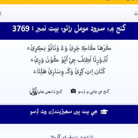
تُ
ا
گنج ۾، سرود مومل راڻو، بيت نمبر : 3769
ڪَرَهَا ڪَاڪِ چَرِيْ وَءُ وَنَائُوْ نِڪِرِيْ﮶
لُڊُوْرِئَا لَطِيْفُ چٖيْ اُڀُوْ ڪُوْنَ وَرِيْ﮶
کَنَان اِتِ کِرِيْ وَکَہ وِسَارٖيْ هَلِئَا﮶

گنج جي ڇاپي ۾ ڏِسو
گنج ڏانھن ھلو
ھِي بيت ٻين سھيڙيندڙن وٽ ڏِسو
تاراچند شوقيرام آڏواڻي