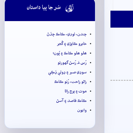

سُر جا ٻيا داستان
چندن، لوڊي، ڪاڪ ڇڏڻ
خابرو ڪاپڙي ۽ گُجر
ھلو ھلو ڪاڪ ۽ ڀُونءِ
رُس مَ رُسڻ گهورئو
سوڍي صبر ۽ ڍولي ڍَڪِي
راڻو راحت، رُٺو ڪاڪ
موٽ ۽ پرچ راڻا
ڪاڪ قاصد ۽ آسڻ
وايون