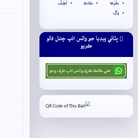
ڪَرَھا
ڪاڪِ
لَطِيفُ
وَڳَ
ڀٽائي پيڊيا جو واٽس ائپ چئنل فالو
ڪريو