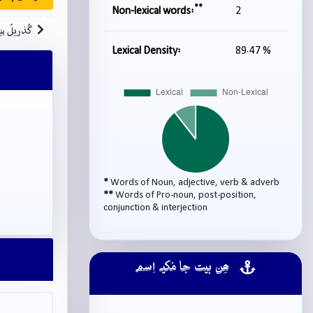
**
Non-lexical words:
2
گُذريلُ بي
Lexical Density:
89.47 %
*
Words of Noun, adjective, verb & adverb
**
Words of Pro-noun, post-position,
conjunction & interjection
ھِن بيت جا مُکيہ اِسم