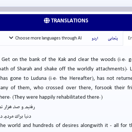
TRANSLATIONS
En
پنْجابی
اردو
Choose more languages through AI
 Get on the bank of the Kak and clear the woods (i.e. g
path of Sharah and shake off the worldly attachments). L
has gone to Luduna (i.e. the Hereafter), has not returne
any of them, who crossed over there, forsook their fr
 here. (They were happily rehabilitated there.)
رفتیم و صد ہزار تم
دنیا برای مردمِ د
he world and hundreds of desires alongwith it - all for