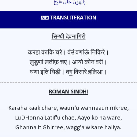
ٻانهون خان شيخ
TRANSLITERATION
सिन्धी देवनागिरी
करहा काकि चरे। वंउं वणांऊं निकिरे।
लुडूणां लतीफ़ चए। आयो कोन वरी।
घणा इति घिड़ी। वग॒ विसारे हलिआ।
ROMAN SINDHI
Karaha kaak chare, waun'u wannaaun nikree,
LuDHonna Latif'u chae, Aayo ko na ware,
Ghanna it Ghirree, wagg'a wisare haliya.