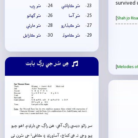
survived 
سُر ڪاپائتي
سُر رِپ
سُر آسا
سُر گهاتو
[
Shah jo Ri
سُر ڪيڏارو
سُر مارئي
سُر ڪاموڏ
سُر ڪارايل
ھِن سُر جي راڳ بابت
[
Melodies of
سر راڻو ديسي راڳ آھي. ھن راڳ جي باري ۾ اھو چيو
پيو وڃي تہ ھي کماچ، آساوري ۽ ڪافيءَ جي سُرن تي