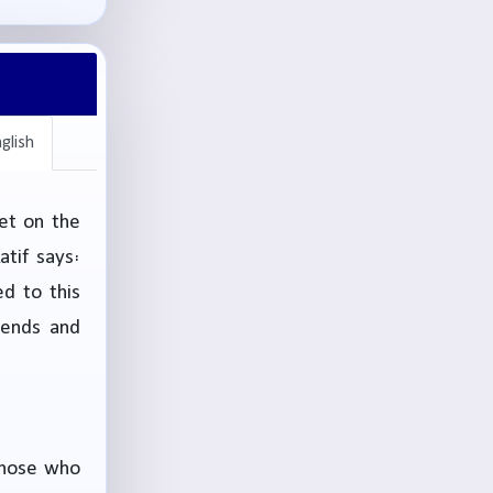
glish
et on the
atif says:
d to this
iends and
 those who