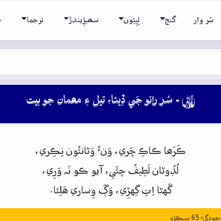
سُر وار
گنج
لِپِيُون
سھيڙِيندڙَ
ترجما
ش
- سُر راڻو جَي ڏِيئا، تيل ۽ مھمان جو بيت

ڪَرَھا
ڪاڪِ
چَري،
وَنءُ
وَڻانئُون
نِڪِري،
لُڊُوڻان
لَطِيفُ
چئَي،
آيو
ڪو
نَہ
وَرِي،
گَهڻا
اِتِ
گِهڙِي،
وَڳَ
وِساري
ھَلِئا.
: 65 سيڪڙو