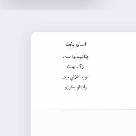
اسان بابت
ڀٽائيپيڊيا سٿ
لاگ بوڪ
نويڪلائي نيم
رابطو ڪريو