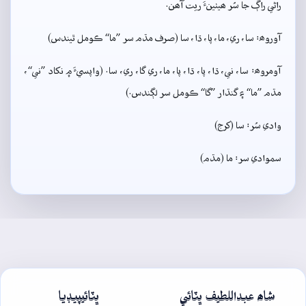
راڻي راڳ جا سُر ھيٺينءَ ريت آھن.
آوروھ: سا، ري، ما، پا، ڌا، سا (صرف مڌم سر ”ما“ ڪومل ٿيندس)
آومروھ: سا، ني، ڌا، پا، ڌا، پا، ما، ري گا، ري، سا. (واپسيءَ ۾ نکاد ”ني“،
مڌم ”ما“ ۽ گنڌار ”گا“ ڪومل سر لڳندس.)
وادي سُر: سا (کرج)
سموادي سر: ما (مڌم)
شاھ عبداللطيف ڀٽائي
ڀٽائيپيڊيا