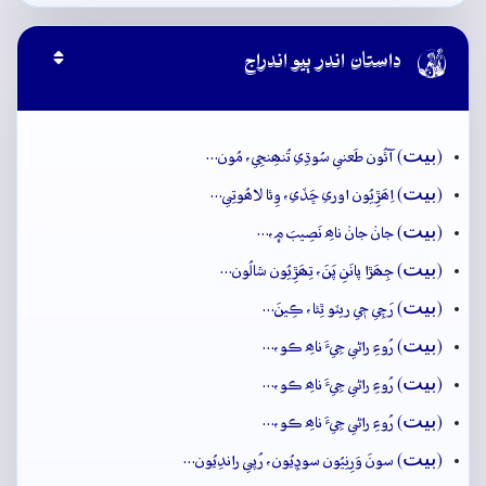

داستان اندر ٻيو اندراج
بيت
(
) آئُون طَعني سُوڌِي تُنھِنجِي، مُون…
بيت
(
) اِھَڙِيُون اوري ڇَڏي، وِئا لاھُوتِي…
بيت
(
) جانۡ جانۡ ناھِ نَصِيبَ ۾،…
بيت
(
) جِھَڙا پانَنِ پَنَ، تِھَڙِيُون شالُون…
بيت
(
) رَچِي جٖي ريٽو ٿِئا، ڪِينَ…
بيت
(
) رُوءِ راڻي جِيءَ ناھِ ڪو،…
بيت
(
) رُوءِ راڻي جِيءَ ناھِ ڪو،…
بيت
(
) رُوءِ راڻي جِيءَ ناھِ ڪو،…
بيت
(
) سونَ وَرِنِيُون سوڍِيُون، رُپي راندِيُون…