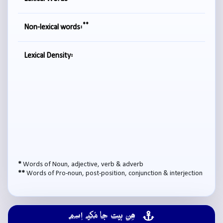
**
Non-lexical words:
Lexical Density:
*
Words of Noun, adjective, verb & adverb
**
Words of Pro-noun, post-position, conjunction & interjection
ھِن بيت جا مُکيہ اِسم