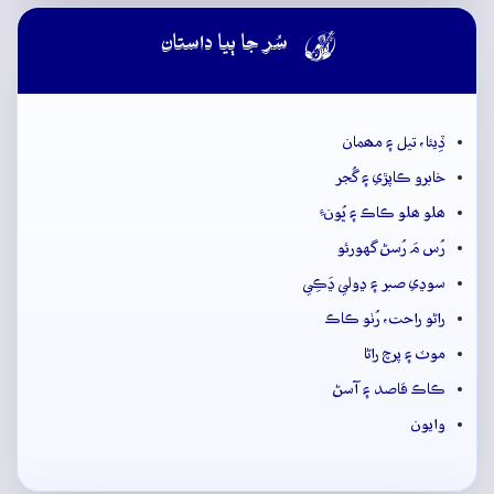

سُر جا ٻيا داستان
ڏِيئا، تيل ۽ مھمان
خابرو ڪاپڙي ۽ گُجر
ھلو ھلو ڪاڪ ۽ ڀُونءِ
رُس مَ رُسڻ گهورئو
سوڍي صبر ۽ ڍولي ڍَڪِي
راڻو راحت، رُٺو ڪاڪ
موٽ ۽ پرچ راڻا
ڪاڪ قاصد ۽ آسڻ
وايون