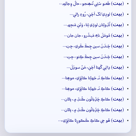
بيت
(
) طَعنو سُڻِي تُنھِنجو، حالُ وِڃايُمِ…
بيت
(
) لوڊِي لَکَ اَچَنِ، رُوءِ راڻي…
بيت
(
) لُڊُوڻِئان لوڌِي ٿِئا، وَتَنِ مَنجِهہ…
بيت
(
) مُومَلَ ناھِ مَينڌَرو، جان جان…
بيت
(
) چَندَنَ سين چِڪَ ڪَري، جِتِ…
بيت
(
) چَندَنَ سين چِڪَ ڪِئو، جِتِ…
بيت
(
) ڍاٽِي گَهڻا اَچَنِ، مَنُ سوڍَلَ…
بيت
(
) ڪاڪِ نَہ جَهلِئا ڪاپَڙِي، موھِئا…
بيت
(
) ڪاڪِ نَہ جَهلِئا ڪاپَڙِي، موھِئا…
بيت
(
) ڪاڪِ ڇَڏِيائُون ڪُنڊَ ۾، پاڻان…
بيت
(
) ڪاڪِ ڇَڏِيائُون ڪُنڊَ ۾، پاڻان…
بيت
(
) ھُو جٖي ڪاڪِ ڪَڪورِئا ڪاپَڙِي،…