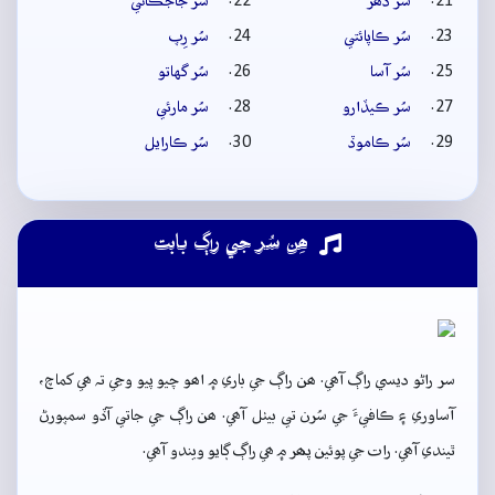
سُر ڏھر
سُر جاجڪاڻي
سُر ڪاپائتي
سُر رِپ
سُر آسا
سُر گهاتو
سُر ڪيڏارو
سُر مارئي
سُر ڪاموڏ
سُر ڪارايل
ھِن سُر جي راڳ بابت
سر راڻو ديسي راڳ آھي. ھن راڳ جي باري ۾ اھو چيو پيو وڃي تہ ھي کماچ،
آساوري ۽ ڪافيءَ جي سُرن تي بيٺل آھي. ھن راڳ جي جاتي آڏو سمپورڻ
ٿيندي آھي. رات جي پوئين پھر ۾ ھي راڳ ڳايو ويندو آھي.