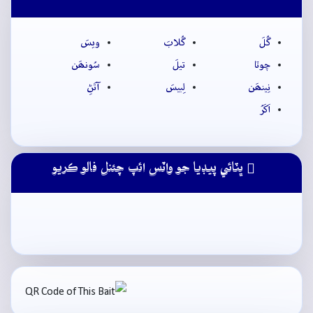
گُلَ
گُلابَ
ويسَ
چوٽا
تيلَ
سُونھَن
نِينھَن
لِبيسَ
آتَڻِ
اَکَرُ
ڀٽائي پيڊيا جو واٽس ائپ چئنل فالو ڪريو