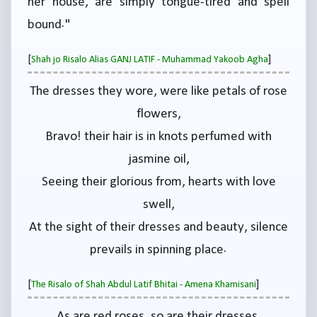
her house, are simply tongue-tired and spell
bound."
[
]
Shah jo Risalo Alias GANJ LATIF - Muhammad Yakoob Agha
The dresses they wore, were like petals of rose
flowers,
Bravo! their hair is in knots perfumed with
jasmine oil,
Seeing their glorious from, hearts with love
swell,
At the sight of their dresses and beauty, silence
prevails in spinning place.
[
]
The Risalo of Shah Abdul Latif Bhitai - Amena Khamisani
As are red roses, so are their dresses,