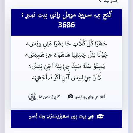
اِيندڙُ بيتُ
گنج ۾، سرود مومل راڻو، بيت نمبر :
3686
جَھَرَا کُلَ کُلَابَ جَا تِھَرَا مَٿِنِ وٖيْسَ﮶
چُوْٽَا تٖيْلَ چَنبِّيْلِيَا هَاهُوْءَ جٖيْ هُمِيْشَ﮶
پَسِئُوْ سُنْهَ سَيِّدُ چٖيْ نِيْهَ اَچَنِ نٖيْشَ﮶
لَالَنَ جٖيْ لِبٖيْسَ آَتَنِ اَکَرُ نَہ اُڃَھٖيْ﮶

گنج جي ڇاپي ۾ ڏِسو
گنج ڏانھن ھلو
ھِي بيت ٻين سھيڙيندڙن وٽ ڏِسو