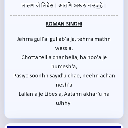
लालण जे लिबेस। आतणि अखरु न उज॒हे।
ROMAN SINDHI
Jehrra gull'a' gullab'a ja, tehrra mathn
wess'a,
Chotta tell'a chanbelia, ha hoo'a je
humesh'a,
Pasiyo soonhn sayid'u chae, neehn achan
nesh'a
Lallan'a je Libes'a, Aatann akhar'u na
uJhhy.