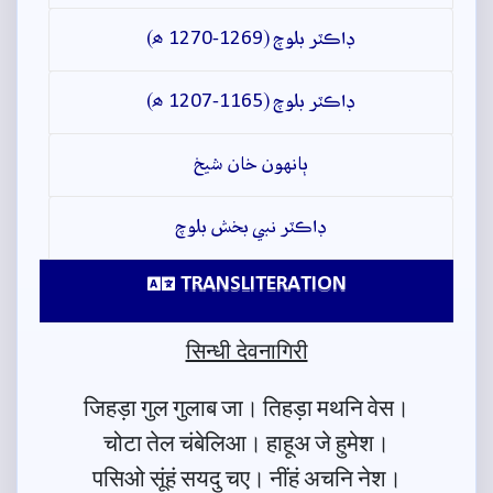
ڊاڪٽر بلوچ (1269-1270 ھ)
ڊاڪٽر بلوچ (1165-1207 ھ)
ٻانهون خان شيخ
ڊاڪٽر نبي بخش بلوچ
TRANSLITERATION
सिन्धी देवनागिरी
जिहड़ा गुल गुलाब जा। तिहड़ा मथनि वेस।
चोटा तेल चंबेलिआ। हाहूअ जे हुमेश।
पसिओ सूंहं सयदु चए। नींहं अचनि नेश।