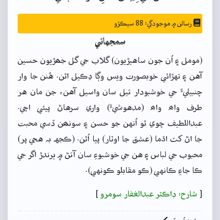
رسالن ۾ موجودگي: 88 سيڪڙو
سمجهاڻي
(مومل ۽ اُن جون ساهيڙيون) گلاب جي گل جھڙيون حسين
آهن ۽ تهڙائي خوبصورت ويس وڳا ڍڪيل اٿن. هُنن جا وار
چنبيليءَ جي خوشبودار تيل سان واسيل آهن، جن مان هر
طرف واھ واھ (مدهوشيءَ) واري سرهاڻ پيئي اچي.
عبداللطيف چوي ٿو اُنهن جو حسن ۽ سونھن ڏسي محبت
جا اڻ کٽ اڌما (عشق جا اوٽار) پيا اُٿن. (ڪجهہ بہ هجي پر)
محبوب جي لباس ۽ هن جي خوشبوءِ سان آتڻ ۾ ٻرندڙ اگر جي
ڪا جاءِ ڪانهي (ڪو مقابلو ڪونهي).
[
شارح: ڊاڪٽر عبدالغفار سومرو
]