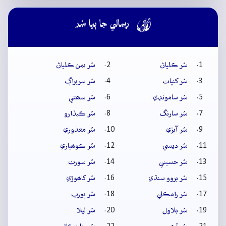

رسالي جا ٻيا سُر
سُر ڪلياڻ
سُر يمن ڪلياڻ
سُر کنڀات
سُر سريراڳ
سُر سامونڊي
سُر سھڻي
سُر سارنگ
سُر ڪيڏارو
سُر آبڙي
سُر معذوري
سُر ديسي
سُر ڪوھياري
سُر حسيني
سُر سورٺ
سُر بروو سنڌي
سُر کاھوڙي
سُر رامڪلي
سُر پورب
سُر بلاول
سُر ليلا