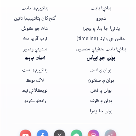
ڀٽائيءَ بابت
ڀٽائيپيڊيا بابت
شجرو
گنج کان ڀٽائيپيڊيا تائين
ڀٽائيءَ جا پنڌ ۽ پيچرا
شاھ جو ڪوش
حالتن جي وارتا (timeline)
اردو آڊيو بڪ
ڀٽائيءَ بابت تحقيقي مضمون
مشيني وڊيوز
ٻولن جو اڀياس
اسان بابت
ٻولن ۾ اسم
ڀٽائيپيڊيا سٿ
ٻولن ۾ صفتون
لاگ بوڪ
ٻولن ۾ فعل
نويڪلائي نيم
ٻولن ۾ ظرف
رابطو ڪريو
ٻولن جا زمرا