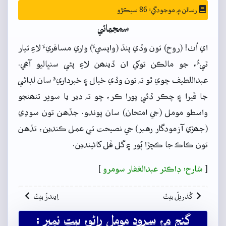
رسالن ۾ موجودگي: 86 سيڪڙو
سمجهاڻي
اي اُٺ! (روح) تون وڏي پنڌ (واپسيءَ) واري مسافريءَ لاءِ تيار
ٿيءُ، جو مالڪن توکي ان ڏينھن لاءِ پئي سنڀاليو آهي.
عبداللطيف چوي ٿو تہ تون وڏي خيال ۽ خبرداريءَ سان لڊاڻي
جا ڦيرا ۽ چڪر ڏئي پورا ڪر، ڇو تہ دير يا سوير تنھنجو
واسطو مومل (جي امتحان) سان پوندو. جڏهن تون سوڍي
(جھڙي آزمودگار رهبر) جي نصيحت تي عمل ڪندين، تڏهن
تون ڪاڪ جا ڪچڙا ٻُور ۽ گل ڦل کائيندين.
[
شارح: ڊاڪٽر عبدالغفار سومرو
]
گُذريلُ بيتُ
اِيندڙُ بيتُ
گنج ۾، سرود مومل راڻو، بيت نمبر :