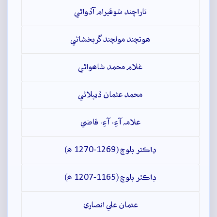
تاراچند شوقيرام آڏواڻي
ھوتچند مولچند گربخشاڻي
غلام محمد شاھواڻي
محمد عثمان ڏيپلائي
علامہ آءِ. آءِ. قاضي
ڊاڪٽر بلوچ (1269-1270 ھ)
ڊاڪٽر بلوچ (1165-1207 ھ)
عثمان علي انصاري