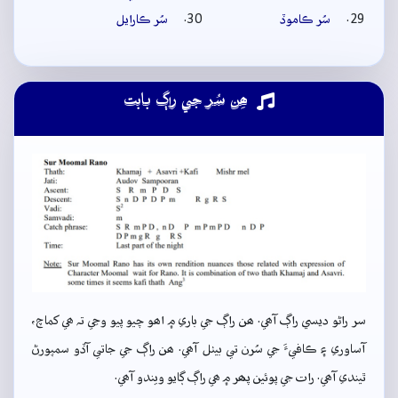
سُر ڪاموڏ
سُر ڪارايل
ھِن سُر جي راڳ بابت
سر راڻو ديسي راڳ آھي. ھن راڳ جي باري ۾ اھو چيو پيو وڃي تہ ھي کماچ،
آساوري ۽ ڪافيءَ جي سُرن تي بيٺل آھي. ھن راڳ جي جاتي آڏو سمپورڻ
ٿيندي آھي. رات جي پوئين پھر ۾ ھي راڳ ڳايو ويندو آھي.