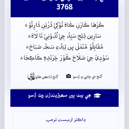
3768
ڪَرَهَا ڪَارَنِ ڪَاہَ تُوْکٖيْ ڌَرْيَنِ ڌَارِئُوْ﮶
سَارٖين ڎٖيْجِ سَيِّدُ چٖيْ لُڊُوْنٖيْ تَا لَاہَ﮶
مُقَابِلُوْ مُنْمَلَ س﮼ ٿِيْدُءِ سَنجَّہ صَبَاحَ﮶
سُوْڊٖيْ جِيَ صَلَاحَ ڪُوْرَ چَرَنْدِہِ ڪَاڪِجَا﮶

گنج جي ڇاپي ۾ ڏِسو
گنج ڏانھن ھلو
ھِي بيت ٻين سھيڙيندڙن وٽ ڏِسو
ڊاڪٽر ارنيسٽ ٽرمپ