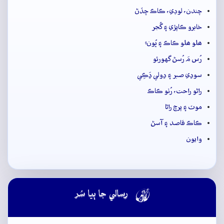
چندن، لوڊي، ڪاڪ ڇڏڻ
خابرو ڪاپڙي ۽ گُجر
ھلو ھلو ڪاڪ ۽ ڀُونءِ
رُس مَ رُسڻ گهورئو
سوڍي صبر ۽ ڍولي ڍَڪِي
راڻو راحت، رُٺو ڪاڪ
موٽ ۽ پرچ راڻا
ڪاڪ قاصد ۽ آسڻ
وايون

رسالي جا ٻيا سُر