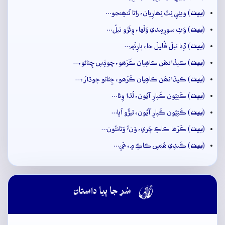
بيت
(
) ويٺِي نِتُ نِھارِيان، راڻا تُنھِنجو…
بيت
(
) وَٽِ سورِيندي وَلَها، وِئَڙو تيلُ…
بيت
(
) ڏِيا تيلَ ڦُليلَ جا، ٻارِئَمِ…
بيت
(
) ڪيڏانھَن ڪاھِيان ڪَرَھو، چوڏِسِ چِٽاڻو،…
بيت
(
) ڪيڏانھَن ڪاھِيان ڪَرَھو، چِٽاڻو چوڌارَ،…
بيت
(
) ڪَتِيُون ڪَپارِ آيُون، لُڌا وِئا…
بيت
(
) ڪَتِيُون ڪَپارِ آيُون، ٽيڙُو اُڀا…
بيت
(
) ڪَرَھا ڪاڪِ چَري، وَنءُ وَڻانئُون…
بيت
(
) ڪَندِي ھُيَسِ ڪاڪِ ۾، ھَي…

سُر جا ٻيا داستان