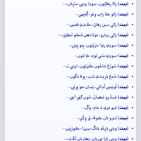
بيت
(
) راڻا رِھاڻِيُون، سوڍا ويٺِي سارِئان،…
بيت
(
) راڻو ڪا راتِ وِئو، ڳُجِهي…
بيت
(
) راڻي سين رِھاڻِ، ڪَندِي ھُيَسِ…
بيت
(
) راڻِي ريٻارو، توڏانھن مُڪو تَڪِڙو،…
بيت
(
) سوڍي ريءَ سَرَتِيُون، پِئو ڀِتِيُنِ…
بيت
(
) سوڍي سُتي لوءِ، جَا مُون…
بيت
(
) سُورَجَ شاخُون ڪَڍِيُون، اوٺِي نَہ…
بيت
(
) شَمعَ ٻارِيندي شَبَ، پِرھَ باکُون…
بيت
(
) لُوٺِيَسِ لُڊاڻي، پَسان جو پِرِيَنِ…
بيت
(
) مَينڌَرو مَھمانُ، مُون گهَرِ اَچِي…
بيت
(
) مَيو مَري مَ ماءِ، وَڳُ…
بيت
(
) نَنڍو تان ڪوھُ، پَرَ وِکُنِ…
بيت
(
) ويٺي ٻارِئَمَ ٻانگَ سِينءَ، ڪوڙيِين…
بيت
(
) ويٺِي تارا تورِيان، نِھارِيان نَکَٽَ،…