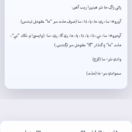
راڻي راڳ جا سُر ھيٺينءَ ريت آھن.
آوروھ: سا، ري، ما، پا، ڌا، سا (صرف مڌم سر ”ما“ ڪومل ٿيندس)
آومروھ: سا، ني، ڌا، پا، ڌا، پا، ما، ري گا، ري، سا. (واپسيءَ ۾ نکاد ”ني“،
مڌم ”ما“ ۽ گنڌار ”گا“ ڪومل سر لڳندس.)
وادي سُر: سا (کرج)
سموادي سر: ما (مڌم)