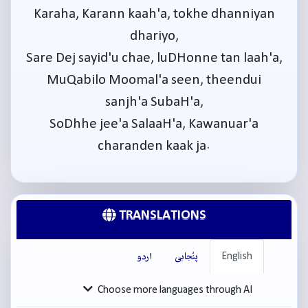
Karaha, Karann kaah'a, tokhe dhanniyan
dhariyo,
Sare Dej sayid'u chae, luDHonne tan laah'a,
MuQabilo Moomal'a seen, theendui
sanjh'a SubaH'a,
SoDhhe jee'a SalaaH'a, Kawanuar'a
charanden kaak ja.
TRANSLATIONS
English
پنْجابی
اردو
Choose more languages through AI