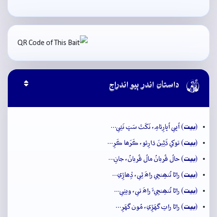

داستان اندر ٻيو اندراج
بيت
(
) اُڀي اُڀارِئامِ، نَکَٽَ سَڀَ نَئِي…
بيت
(
) توکي ڌَڻِينَ ڌارِئو، ڪَرَھا ڪَرِ…
بيت
(
) حالُ قُربانُ مالُ قُربانُ، جانِ…
بيت
(
) راڻا تُنھِنجِي راھَ ٿِي، ڏِھاڙِي…
بيت
(
) راڻا تُنھِنجِيءَ راھَ تي، ويٺِي…
بيت
(
) راڻا راتِ گهَڙِي، مُون گهَرِ…