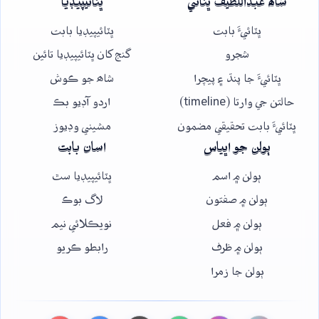
شاھ عبداللطيف ڀٽائي
ڀٽائيپيڊيا
ڀٽائيءَ بابت
ڀٽائيپيڊيا بابت
شجرو
گنج کان ڀٽائيپيڊيا تائين
ڀٽائيءَ جا پنڌ ۽ پيچرا
شاھ جو ڪوش
حالتن جي وارتا (timeline)
اردو آڊيو بڪ
ڀٽائيءَ بابت تحقيقي مضمون
مشيني وڊيوز
ٻولن جو اڀياس
اسان بابت
ٻولن ۾ اسم
ڀٽائيپيڊيا سٿ
ٻولن ۾ صفتون
لاگ بوڪ
ٻولن ۾ فعل
نويڪلائي نيم
ٻولن ۾ ظرف
رابطو ڪريو
ٻولن جا زمرا