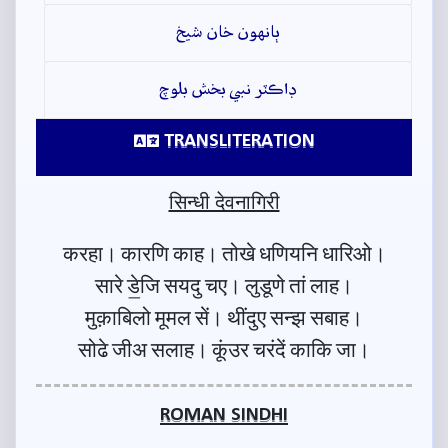
ٻانهون خان شيخ
ڊاڪٽر نبي بخش بلوچ
TRANSLITERATION
सिन्धी देवनागिरी
करहा। कारणि काह। तोखे धणियनि धारिओ।
सारे डे॒जि सयदु चए। लुडूणे तां लाह।
मुक़ाबिलो मूमल सें। थींदुए सन्झ सबाह।
सोढे जीअ सलाह। कूंउर चरंदें काकि जा।
ROMAN SINDHI