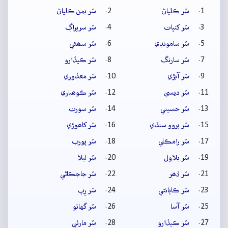
سُر ڪلياڻ
سُر يمن ڪلياڻ
سُر کنڀات
سُر سريراڳ
سُر سامونڊي
سُر سھڻي
سُر سارنگ
سُر ڪيڏارو
سُر آبڙي
سُر معذوري
سُر ديسي
سُر ڪوھياري
سُر حسيني
سُر سورٺ
سُر بروو سنڌي
سُر کاھوڙي
سُر رامڪلي
سُر پورب
سُر بلاول
سُر ليلا
سُر ڏھر
سُر جاجڪاڻي
سُر ڪاپائتي
سُر رِپ
سُر آسا
سُر گهاتو
سُر ڪيڏارو
سُر مارئي