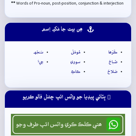
**
Words of Pro-noun, post-position, conjunction & interjection
ھِن بيت جا مُکيہ اِسم
ڪَرَھا
مُومَلَ
سَنجَهہ
صُباحَ
سوڍي
جِيءَ
صَلاحَ
ڪاڪِ
ڀٽائي پيڊيا جو واٽس ائپ چئنل فالو ڪريو