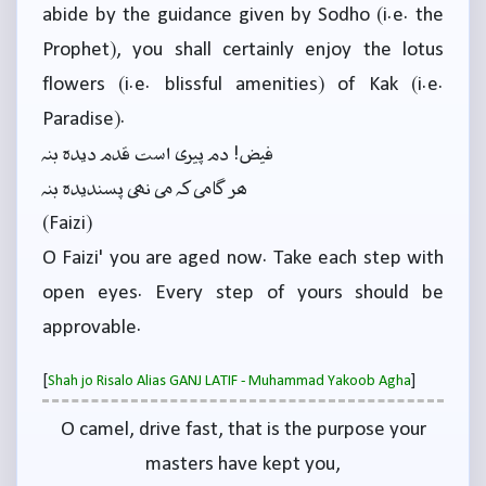
abide by the guidance given by Sodho (i.e. the
Prophet), you shall certainly enjoy the lotus
flowers (i.e. blissful amenities) of Kak (i.e.
Paradise).
فیض! دم پیری است قدم دیدہ بنہ
ہر گامی کہ می نہی پسندیدہ بنہ
(Faizi)
O Faizi' you are aged now. Take each step with
open eyes. Every step of yours should be
approvable.
[
]
Shah jo Risalo Alias GANJ LATIF - Muhammad Yakoob Agha
O camel, drive fast, that is the purpose your
masters have kept you,