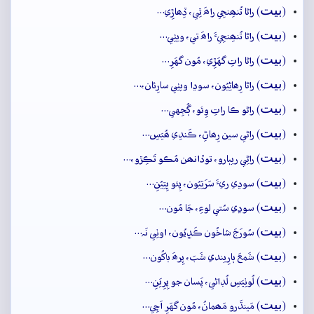
بيت
(
) راڻا تُنھِنجِي راھَ ٿِي، ڏِھاڙِي…
بيت
(
) راڻا تُنھِنجِيءَ راھَ تي، ويٺِي…
بيت
(
) راڻا راتِ گهَڙِي، مُون گهَرِ…
بيت
(
) راڻا رِھاڻِيُون، سوڍا ويٺِي سارِئان،…
بيت
(
) راڻو ڪا راتِ وِئو، ڳُجِهي…
بيت
(
) راڻي سين رِھاڻِ، ڪَندِي ھُيَسِ…
بيت
(
) راڻِي ريٻارو، توڏانھن مُڪو تَڪِڙو،…
بيت
(
) سوڍي ريءَ سَرَتِيُون، پِئو ڀِتِيُنِ…
بيت
(
) سوڍي سُتي لوءِ، جَا مُون…
بيت
(
) سُورَجَ شاخُون ڪَڍِيُون، اوٺِي نَہ…
بيت
(
) شَمعَ ٻارِيندي شَبَ، پِرھَ باکُون…
بيت
(
) لُوٺِيَسِ لُڊاڻي، پَسان جو پِرِيَنِ…
بيت
(
) مَينڌَرو مَھمانُ، مُون گهَرِ اَچِي…