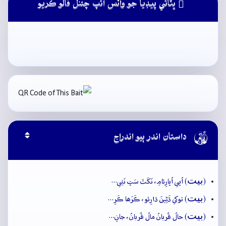
ڀٽائي پيڊيا جو واٽس ائپ چئنل فالو ڪريو

داستان اندر ٻيو اندراج
بيت
(
) اُڀي اُڀارِئامِ، نَکَٽَ سَڀَ نَئِي…
بيت
(
) توکي ڌَڻِينَ ڌارِئو، ڪَرَھا ڪَرِ…
بيت
(
) حالُ قُربانُ مالُ قُربانُ، جانِ…