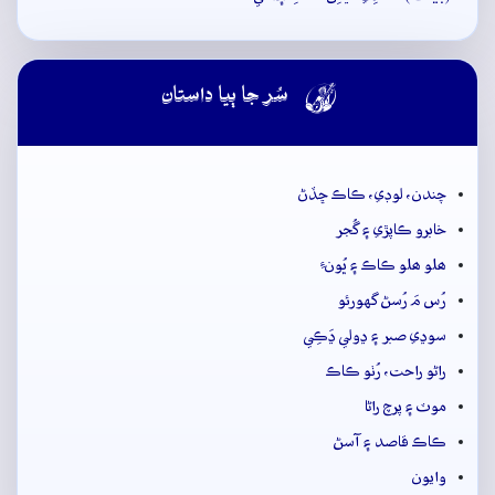

سُر جا ٻيا داستان
چندن، لوڊي، ڪاڪ ڇڏڻ
خابرو ڪاپڙي ۽ گُجر
ھلو ھلو ڪاڪ ۽ ڀُونءِ
رُس مَ رُسڻ گهورئو
سوڍي صبر ۽ ڍولي ڍَڪِي
راڻو راحت، رُٺو ڪاڪ
موٽ ۽ پرچ راڻا
ڪاڪ قاصد ۽ آسڻ
وايون