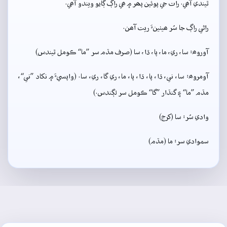
ٿيندي آھي. رات جي پوئين پھر ۾ ھي راڳ ڳايو ويندو آھي.
راڻي راڳ جا سُر ھيٺينءَ ريت آھن.
آوروھ: سا، ري، ما، پا، ڌا، سا (صرف مڌم سر ”ما“ ڪومل ٿيندس)
آومروھ: سا، ني، ڌا، پا، ڌا، پا، ما، ري گا، ري، سا. (واپسيءَ ۾ نکاد ”ني“،
مڌم ”ما“ ۽ گنڌار ”گا“ ڪومل سر لڳندس.)
وادي سُر: سا (کرج)
سموادي سر: ما (مڌم)