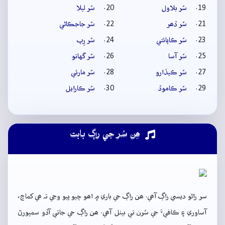
سُر بلاول
سُر ليلا
سُر ڏھر
سُر جاجڪاڻي
سُر ڪاپائتي
سُر رِپ
سُر آسا
سُر گهاتو
سُر ڪيڏارو
سُر مارئي
سُر ڪاموڏ
سُر ڪارايل
ھِن سُر جي راڳ بابت
سر راڻو ديسي راڳ آھي. ھن راڳ جي باري ۾ اھو چيو پيو وڃي تہ ھي کماچ،
آساوري ۽ ڪافيءَ جي سُرن تي بيٺل آھي. ھن راڳ جي جاتي آڏو سمپورڻ