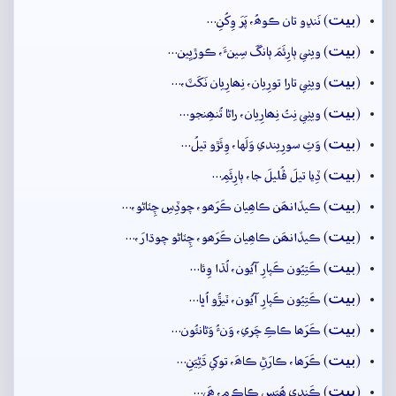
بيت
(
) نَنڍو تان ڪوھُ، پَرَ وِکُنِ…
بيت
(
) ويٺي ٻارِئَمَ ٻانگَ سِينءَ، ڪوڙيِين…
بيت
(
) ويٺِي تارا تورِيان، نِھارِيان نَکَٽَ،…
بيت
(
) ويٺِي نِتُ نِھارِيان، راڻا تُنھِنجو…
بيت
(
) وَٽِ سورِيندي وَلَها، وِئَڙو تيلُ…
بيت
(
) ڏِيا تيلَ ڦُليلَ جا، ٻارِئَمِ…
بيت
(
) ڪيڏانھَن ڪاھِيان ڪَرَھو، چوڏِسِ چِٽاڻو،…
بيت
(
) ڪيڏانھَن ڪاھِيان ڪَرَھو، چِٽاڻو چوڌارَ،…
بيت
(
) ڪَتِيُون ڪَپارِ آيُون، لُڌا وِئا…
بيت
(
) ڪَتِيُون ڪَپارِ آيُون، ٽيڙُو اُڀا…
بيت
(
) ڪَرَھا ڪاڪِ چَري، وَنءُ وَڻانئُون…
بيت
(
) ڪَرَھا، ڪارَڻِ ڪاھَ، توکي ڌَڻِيَنِ…
بيت
(
) ڪَندِي ھُيَسِ ڪاڪِ ۾، ھَي…