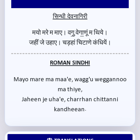
सिन्धी देवनागिरी
मयो मरे म माए। वगु॒ वेगा॒णूं म थिये।
जहीं जे उहाए। चड़हां चिटाणे कंधियें।
ROMAN SINDHI
Mayo mare ma maa'e, wagg'u weggannoo
ma thiye,
Jaheen je uha'e, charrhan chittanni
kandheean.