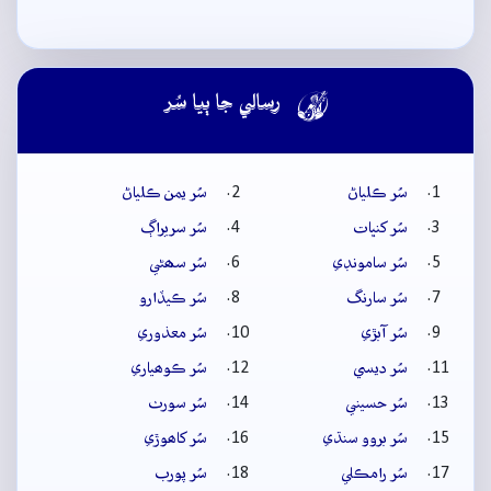

رسالي جا ٻيا سُر
سُر ڪلياڻ
سُر يمن ڪلياڻ
سُر کنڀات
سُر سريراڳ
سُر سامونڊي
سُر سھڻي
سُر سارنگ
سُر ڪيڏارو
سُر آبڙي
سُر معذوري
سُر ديسي
سُر ڪوھياري
سُر حسيني
سُر سورٺ
سُر بروو سنڌي
سُر کاھوڙي
سُر رامڪلي
سُر پورب