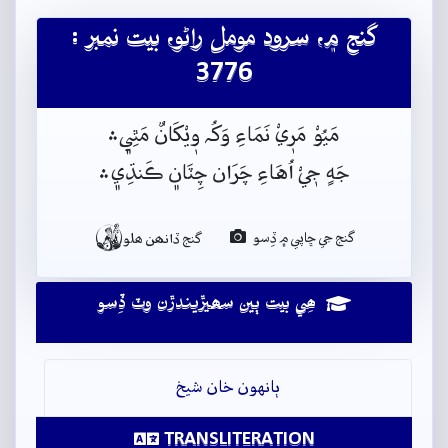
گنج ۾، سرود مومل راڻو، بيت نمبر :
3776
مَيُوْ مَرٖيْ نَمَاءِ وَکُہ وٖيْکَانٌ مَٿِي﮼﮶
جَهٍ جٖيْ اُهَاءِ چَرَان چِٽَان﮼ ڪَنڌِي﮼﮶

گنج جي ڇاپي ۾ ڏِسو
گنج ڏانھن ھلو
ھِي بيت ٻين سھيڙيندڙن وٽ ڏِسو
ٻانهون خان شيخ
TRANSLITERATION