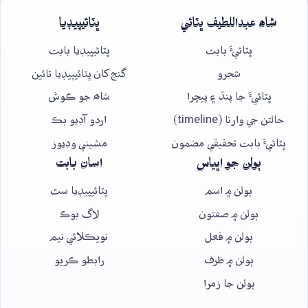
شاھ عبداللطيف ڀٽائي
ڀٽائيپيڊيا
ڀٽائيءَ بابت
ڀٽائيپيڊيا بابت
شجرو
گنج کان ڀٽائيپيڊيا تائين
ڀٽائيءَ جا پنڌ ۽ پيچرا
شاھ جو ڪوش
حالتن جي وارتا (timeline)
اردو آڊيو بڪ
ڀٽائيءَ بابت تحقيقي مضمون
مشيني وڊيوز
ٻولن جو اڀياس
اسان بابت
ٻولن ۾ اسم
ڀٽائيپيڊيا سٿ
ٻولن ۾ صفتون
لاگ بوڪ
ٻولن ۾ فعل
نويڪلائي نيم
ٻولن ۾ ظرف
رابطو ڪريو
ٻولن جا زمرا