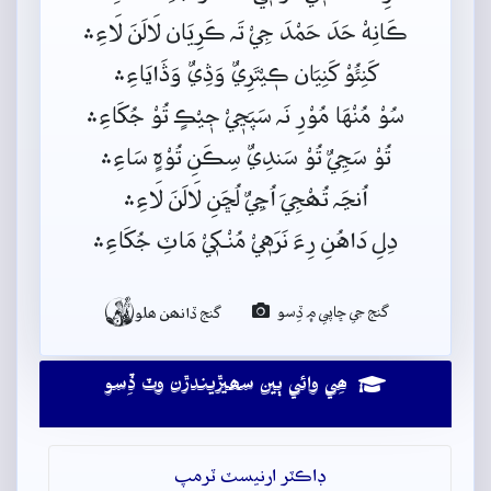
ڪَانِهْ حَدَ حَمْدَ جِيْ تَہ ڪَرِيَان لَالَنَ لَاءِ﮶
کَنِئُوْ کَنِيَان ڪٖيْتَرِيٌ وَڎِيٌ وَڎَايَاءِ﮶
سُوْ مُنْهَا مُوْرِ نَہ سَپَڃٖيْ جٖيْڪٍ تُوْ جُکَاءِ﮶
تُوْ سَڃِيٌ تُوْ سَندِيٌ سِڪَنِ تُوْہٍ سَاءِ﮶
اُنڃَہ تُھْجِيَ اُڃِيٌ لُڇَنِ لَالَنَ لَاءِ﮶
دِلِ دَاهُنِ رِءَ نَرَهٖيْ مُنْـکٖيْ مَاٽِ جُکَاءِ﮶

گنج جي ڇاپي ۾ ڏِسو
گنج ڏانھن ھلو
ھِي وائي ٻين سھيڙيندڙن وٽ ڏِسو
ڊاڪٽر ارنيسٽ ٽرمپ