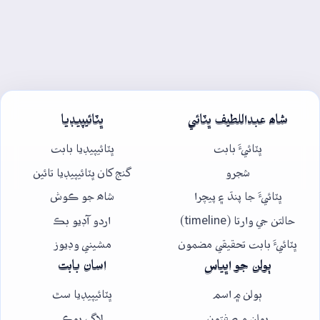
شاھ عبداللطيف ڀٽائي
ڀٽائيپيڊيا
ڀٽائيءَ بابت
ڀٽائيپيڊيا بابت
شجرو
گنج کان ڀٽائيپيڊيا تائين
ڀٽائيءَ جا پنڌ ۽ پيچرا
شاھ جو ڪوش
حالتن جي وارتا (timeline)
اردو آڊيو بڪ
ڀٽائيءَ بابت تحقيقي مضمون
مشيني وڊيوز
ٻولن جو اڀياس
اسان بابت
ٻولن ۾ اسم
ڀٽائيپيڊيا سٿ
ٻولن ۾ صفتون
لاگ بوڪ