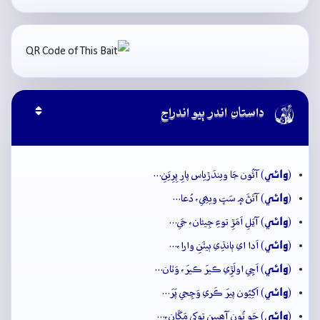

داستان اندر ٻيو اندراج
وائِي
(
) آئُون جَا ويندَڙياس پارِ پِرِيَنِ…
وائِي
(
) آتَڻَ ۾ سَڀَ ويھِي، دُعا…
وائِي
(
) آيَلِ اَمَڙِ توءِ جِيئان، جَي…
وائِي
(
) اَدا اي ٻانڌِي ٻيٽَنِ وارا،…
وائِي
(
) اَچِي اولَڙِي ڪيرَ ڪيرَ، وَٽان…
وائِي
(
) اَکِيُون پيرَ ڪَري وَڃِجي پَرَ…
وائِي
(
) جَو تُون آھيين توکي مَڱان،…