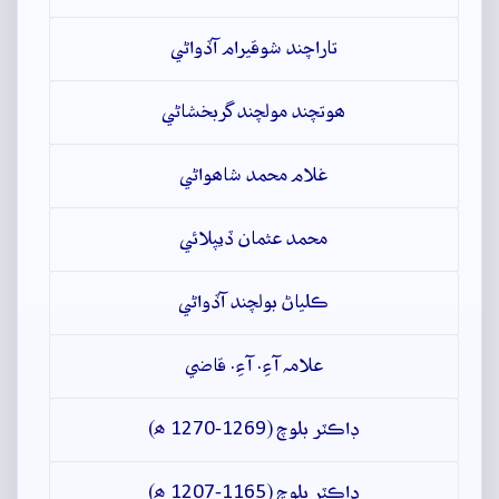
تاراچند شوقيرام آڏواڻي
ھوتچند مولچند گربخشاڻي
غلام محمد شاھواڻي
محمد عثمان ڏيپلائي
ڪلياڻ بولچند آڏواڻي
علامہ آءِ. آءِ. قاضي
ڊاڪٽر بلوچ (1269-1270 ھ)
ڊاڪٽر بلوچ (1165-1207 ھ)