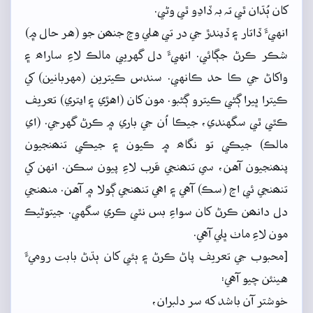
کان ٻُڌان ٿي تہ بہ ڏاڍو ٿي وڻي.
انهيءَ ڏاتار ۽ ڏيندڙ جي در تي هلي وڃ جنھن جو (هر حال ۾)
شڪر ڪرڻ جڳائي. انهيءَ دل گهريي مالڪ لاءِ ساراھ ۽
واکاڻ جي ڪا حد ڪانهي. سندس ڪيترين (مهربانين) کي
ڪيترا ڀيرا ڳڻي ڪيترو ڳڻبو. مون کان (اهڙي ۽ ايتري) تعريف
ڪٿي ٿي سگهندي، جيڪا اُن جي باري ۾ ڪرڻ گهرجي. (اي
مالڪ) جيڪي تو نگاھ ۾ ڪيون ۽ جيڪي تنھنجيون
پنھنجيون آهن، سي تنھنجي قرب لاءِ پيون سڪن. انهن کي
تنھنجي ئي اڃ (سڪ) آهي ۽ اهي تنھنجي ڳولا ۾ آهن. منھنجي
دل دانھن ڪرڻ کان سواءِ بس نٿي ڪري سگهي. جيتوڻيڪ
مون لاءِ ماٺ ڀلي آهي.
[محبوب جي تعريف پاڻ ڪرڻ ۽ ٻئي کان ٻڌڻ بابت روميءَ
هينئن چيو آهي:
خوشتر آن باشد که سر دلبران،