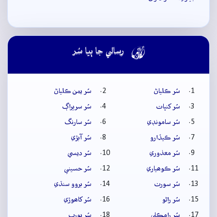

رسالي جا ٻيا سُر
سُر ڪلياڻ
سُر يمن ڪلياڻ
سُر کنڀات
سُر سريراڳ
سُر سامونڊي
سُر سارنگ
سُر ڪيڏارو
سُر آبڙي
سُر معذوري
سُر ديسي
سُر ڪوھياري
سُر حسيني
سُر سورٺ
سُر بروو سنڌي
سُر راڻو
سُر کاھوڙي
سُر رامڪلي
سُر پورب