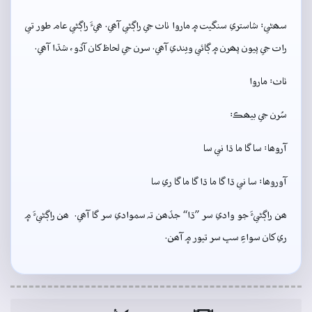
سھڻي: شاستري سنگيت ۾ ماروا ٺاٺ جي راڳڻي آھي. ھيءَ راڳڻي عام طور تي
رات جي پيون پھرن ۾ ڳائي ويندي آھي. سرن جي لحاظ کان آڏو، شڌا آھي.
ٺاٺ: ماروا
سُرن جي بيھڪ:
آروھا: سا گا ما ڌا ني سا
آوروھا: سا ني ڌا گا ما ڌا گا ما گا ري سا
ھن راڳڻيءَ جو وادي سر ”ڌا“ جڏھن تہ سموادي سر گا آھي. ھن راڳڻيءَ ۾
ري کان سواءِ سڀ سر تيور ۾ آھن.