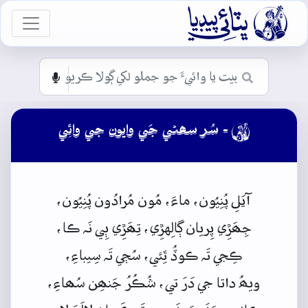

vigation
- سُر سھڻي جَي وايون جي وائِي

آيَلِ
پُنِيُون،
ماءَ،
مُون
مُرادُون
پُنِيُون،
جِھَڙِي
پِريان
ڳالِهڙِي،
تِھَڙِي
ٻِي
نَہ
ڪا،
ڪِجي
تَہ
ڪوڏُ
ٿِئي،
سُڄي
تَہ
سِيباءِ،
ويھُ
داتا
جي
دَرَ
تي،
شُڪُرُ
جَنھِن
سُھاءِ،