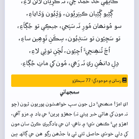
ڪانِهي
حَدَ
حَمدَ
جِي،
تَہ
ڪَرِيان
لالَنَ
لاءِ،
ڳَڻِيو ڳَڻِيان
ڪيتِريُون،
وَڏِيُون وَڏاياءِ،
سو
مُونھان
مُورِ
نَہ
سَپَجي،
جيڪِي
تو
جُڳاَءِ،
تو
سَڃِيُون
تو
سَندِيُون،
سِڪَنِ
تَوِھِين
ساءِ،
اُڃَ
تُنھِنجِيءَ
اُڃِيُون،
لُڇَنِ
توئِي
لاءِ،
دِلِ
دانھُنِ
ري
نَہ
رَھي،
مُون
کي
ماٺِ
جُڳاءِ.
رسالن ۾ موجودگي: 77 سيڪڙو
سمجهاڻي
اي امڙ! منھنجيءَ دل جون سڀ خواهشون پوريون ٿيون (ڇو
تہ مون کي هاڻي خبر پيئي تہ) جھڙو پرينءَ جي ياد ۾ مزو آهي،
اهڙو ٻيءَ ڪنھن شيءِ ۾ ناهي. ان جي يادگيري ڪرڻ سان مون
کي دلي خوشي حاصل ٿئي ٿي يا جڏهن رڳو هن جي ڳالهہ ٻين