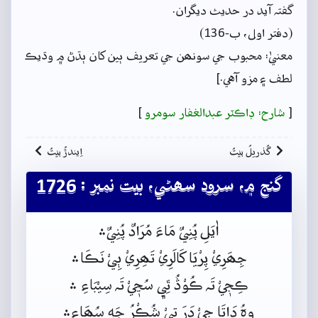
گفتہ آيد در حديث ديگران.
(دفتر اول، ب-136)
معنيٰ: محبوب جي سونھن جي تعريف ٻين کان ٻڌڻ ۾ وڌيڪ
لطف ۽ مزو آهي.]
[
شارح: ڊاڪٽر عبدالغفار سومرو
]
گُذريلُ بيتُ
اِيندڙُ بيتُ
گنج ۾، سرود سھڻي، بيت نمبر : 1726
اٰيَلِ پُنِيٌ مَاءَ مُرَادٌ پُنِيٌ﮶
جِھَرِيْ پِرْيَا کَالَرِيْ تَھِرِيْ ٻِيْ نَڪَا﮶
ڪِجٖيْ تَہ ڪُوْڎُ ٿِي﮼ سُڃٖيْ تَہ سِيْبَاءِ ﮶
وِہُ دَاتَا جٖيْ دَرَ تٖيْ شُڪْرُ جَهِ سُھَاءِ﮶