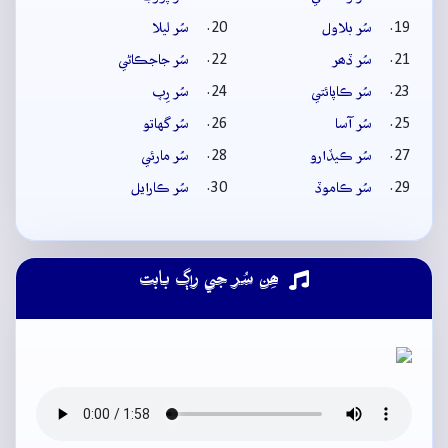
سُر بلاول
سُر ليلا
سُر ڏھر
سُر جاجڪاڻي
سُر ڪاپائتي
سُر رِپ
سُر آسا
سُر گهاتو
سُر ڪيڏارو
سُر مارئي
سُر ڪاموڏ
سُر ڪارايل
ھِن سُر جي راڳ بابت