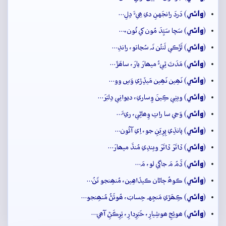
وائِي
(
) دَردَ رانجَهنِ دي ھِيءَ دِلِ…
وائِي
(
) سَچا سَيِّدَ مُون کي تُون،…
وائِي
(
) لَڙَڪي لَنئُن نَہ سُڃاتو، راندِ…
وائِي
(
) مَدَتَ ٿِيءُ ميھارَ يارَ، ساھَڙَ…
وائِي
(
) نَھِين نَھِين مَيڏِڙي وَسِ وو…
وائِي
(
) ويٺِي ڪِينَ وِساري، ديوانِي دِلبَرَ…
وائِي
(
) وَڃي سا راتِ وِھاڻِي، ريءَ…
وائِي
(
) پانڌِي پِرِيَنِ جو، اِي آئُون…
وائِي
(
) ڏاتَرَ ڏاتَرَ ويندِي مُنڌَ ميھارَ…
وائِي
(
) ڏَمُ مَ جاڳي لو، مَ…
وائِي
(
) ڪوھُ ڄاڻان ڪيڏاهِين، مُنھِنجو تَنُ…
وائِي
(
) ڪِھَڙي مَنجِهہ حِسابَ، ھُوئَڻُ مُنھِنجو…
وائِي
(
) ھوئِجِ ھوشِيارِ، خَبَرِدارِ، تِرِڪَڻِ آھي…