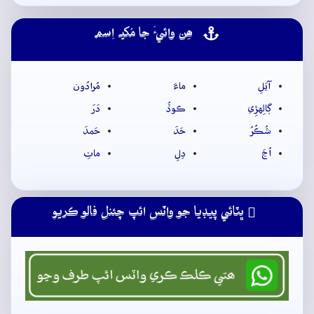
ھِن وائيءَ جا مُکيہ اِسم
آيَلِ
ماءَ
مُرادُون
ڳالِهڙِي
ڪوڏُ
دَرَ
شُڪُرُ
حَدَ
حَمدَ
اُڃَ
دِلِ
ماٺِ
ڀٽائي پيڊيا جو واٽس ائپ چئنل فالو ڪريو