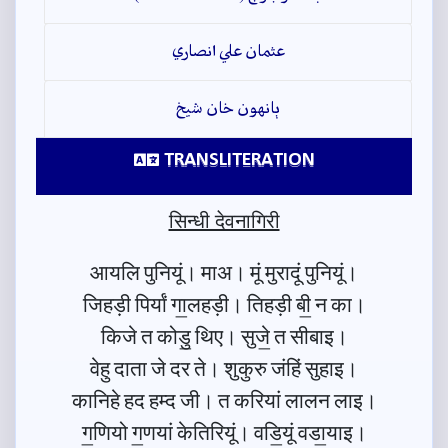
عثمان علي انصاري
ٻانهون خان شيخ
TRANSLITERATION
सिन्धी देवनागिरी
आयलि पुनियूं। माअ। मूं मुरादूं पुनियूं।
जिहड़ी पिर्यां गा॒लहड़ी। तिहड़ी बी॒ न का।
किजे त कोडु॒ थिए। सुजे॒ त सीबाइ।
वेहु दाता जे दर ते। शुकुरु जंहिं सुहाइ।
कानिहे हद हम्द जी। त करियां लालन लाइ।
ग॒णियो ग॒णयां केतिरियूं। वडि॒यूं वडा॒याइ।