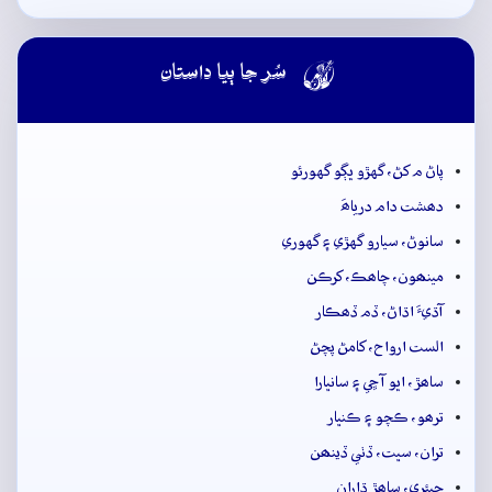

سُر جا ٻيا داستان
پاڻ م کڻ، گهڙو ڀڳو گهورئو
دھشت دام درياھَ
سانوڻ، سيارو گهڙي ۽ گهوري
مينھون، چاھڪ، کرڪن
آڌيءَ اڌاڻ، ڏم ڏھڪار
الست ارواح، کامڻ پچڻ
ساھڙ، اڀو آڇي ۽ سانڀارا
ترھو، ڪچو ۽ ڪنڀار
تران، سڀت، ڏٺي ڏينھن
جيئري، ساھڙ ڌاران