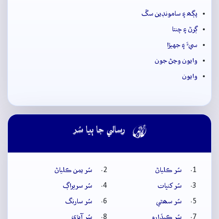
پڳھ ۽ سامونڊين سڱ
ڳرڻ ۽ چنتا
سيءَ ۽ جهيڙا
وايون وڃڻ جون
وايون

رسالي جا ٻيا سُر
سُر ڪلياڻ
سُر يمن ڪلياڻ
سُر کنڀات
سُر سريراڳ
سُر سھڻي
سُر سارنگ
سُر ڪيڏارو
سُر آبڙي