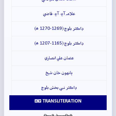
علامہ آءِ. آءِ. قاضي
ڊاڪٽر بلوچ (1269-1270 ھ)
ڊاڪٽر بلوچ (1165-1207 ھ)
عثمان علي انصاري
ٻانهون خان شيخ
ڊاڪٽر نبي بخش بلوچ
TRANSLITERATION