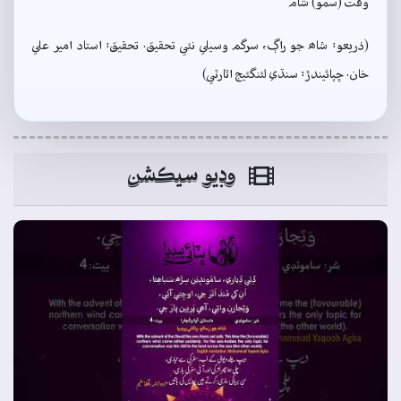
وقت (سمو) شام
(ذريعو: شاھ جو راڳ، سرگم وسيلي نئي تحقيق. تحقيق: استاد امير علي
خان. ڇپائيندڙ: سنڌي لئنگئيج اٿارٽي)
وڊيو سيڪشن