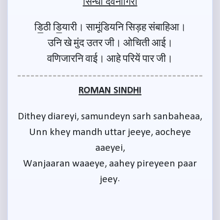
सिन्धी देवनागिरी
डि॒ठी डि॒यारी। सामूंडियनि सिड़ह संबाहिआ।
उनि खे मुंद उतर जी। ओचिती आई।
वणिजारनि वाई। आहे परियें पार जी।
ROMAN SINDHI
Dithey diareyi, samundeyn sarh sanbaheaa,
Unn khey mandh uttar jeeye, aocheye
aaeyei,
Wanjaaran waaeye, aahey pireyeen paar
jeey.