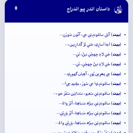

داستان اندر ٻيو اندراج
بيت
(
) آيَلِ سامُونڊِيَنِ جي، آئُون سُورَنِ…
بيت
(
) اَڃا اَسارِي، مَٿي تَڙَ گُذارِيين،…
بيت
(
) جَنِ لاءِ جِهڄَنِ نيڻَ، تَنِ…
بيت
(
) جَنِ لاءِ نيڻَ جِهڄَنِ، تَنِ…
بيت
(
) جٖي پھرِين پُورِ، آھِيان گهورِي…
بيت
(
) سامُونڊِيءَ جي سُورَ، ڪِيَمِ جِيءُ…
بيت
(
) سامُونڊِيَنِ سَعيو، سَدائِين سَفَرَ جو،…
بيت
(
) سامُونڊِيَنِ سِڙَه سَنباھِئا، اُتَرَ واءُ…
بيت
(
) سامُونڊِيَنِ سِڙَه سَنباھِئا، اُتَرَ وَرِيُنِ…
بيت
(
) سامُونڊِيَنِ سِڙَه سَنباھِئا، وَرِيُنِ واءُ…
بيت
(
) سَفَرُ سُکيرونِ، ھُونِ سَلامَتَ سُپِرِين،…