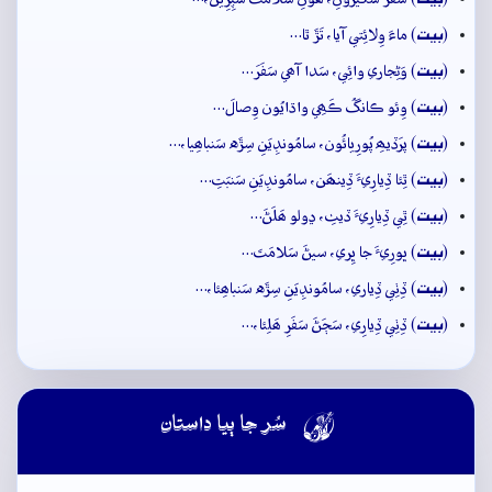
بيت
(
) ماءَ وِلائِتي آيا، تَڙَ ٿا…
بيت
(
) وَڻِجاري وائِي، سَدا آھي سَفَرَ…
بيت
(
) وِئو ڪانگُ ڪَھِي واڌايُون وِصالَ…
بيت
(
) پرَڏيھِ پُورِيائُون، سامُونڊِيَنِ سِڙَه سَنباھِيا،…
بيت
(
) ٿِئا ڏِيارِيءَ ڏِينھَن، سامُونڊِيَنِ سَنبَتِ…
بيت
(
) ٿِي ڏِيارِيءَ ڏيٺِ، ڍولو ھَلَڻَ…
بيت
(
) ڀورِيءَ جا ڀِري، سيڻَ سَلامَتَ…
بيت
(
) ڏِٺِي ڏِياري، سامُونڊِيَنِ سِڙَه سَنباھِئا،…
بيت
(
) ڏِٺِي ڏِيارِي، سَڄَڻَ سَفَرِ ھَلِئا،…

سُر جا ٻيا داستان