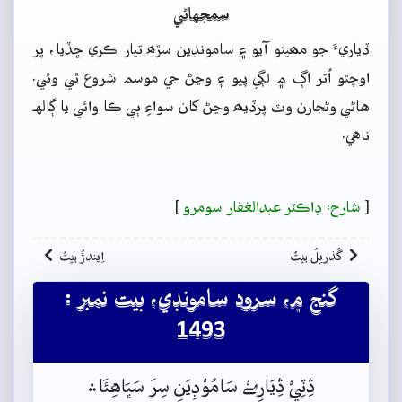
سمجهاڻي
ڏياريءَ جو مھينو آيو ۽ سامونڊين سڙھ تيار ڪري ڇڏيا، پر
اوچتو اُتر اڳ ۾ لڳي پيو ۽ وڃڻ جي موسم شروع ٿي وئي.
هاڻي وڻجارن وٽ پرڏيھ وڃڻ کان سواءِ ٻي ڪا وائي يا ڳالهہ
ناهي.
[
شارح: ڊاڪٽر عبدالغفار سومرو
]
گُذريلُ بيتُ
اِيندڙُ بيتُ
گنج ۾، سرود سامونڊي، بيت نمبر :
1493
ڎِٽِيْ ڎِيَارِےْ سَامُوْڊِيَنِ سِرَ سَڀَاهِئَا﮶