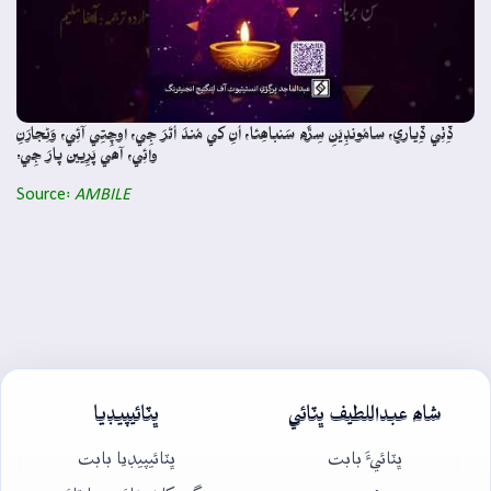
ڏِٺِي ڏِياري، سامُونڊِيَنِ سِڙَه سَنباھِئا، اُنِ کي مُندَ اُتَرَ جِي، اوچِتِي آئِي، وَڻِجارَنِ
وائِي، آھي پَرِيين پارَ جِي.
Source:
AMBILE
شاھ عبداللطيف ڀٽائي
ڀٽائيپيڊيا
ڀٽائيءَ بابت
ڀٽائيپيڊيا بابت