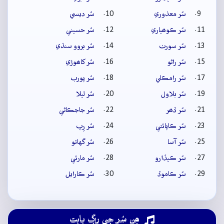
سُر معذوري
سُر ديسي
سُر ڪوھياري
سُر حسيني
سُر سورٺ
سُر بروو سنڌي
سُر راڻو
سُر کاھوڙي
سُر رامڪلي
سُر پورب
سُر بلاول
سُر ليلا
سُر ڏھر
سُر جاجڪاڻي
سُر ڪاپائتي
سُر رِپ
سُر آسا
سُر گهاتو
سُر ڪيڏارو
سُر مارئي
سُر ڪاموڏ
سُر ڪارايل
ھِن سُر جي راڳ بابت