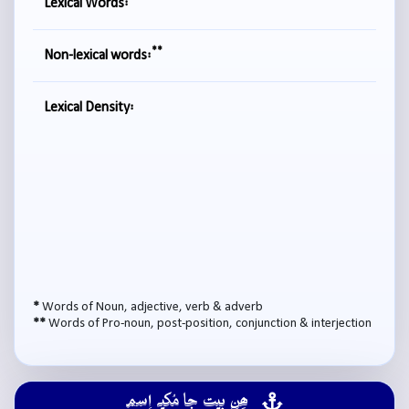
Lexical Words:
**
Non-lexical words:
Lexical Density:
*
Words of Noun, adjective, verb & adverb
**
Words of Pro-noun, post-position, conjunction & interjection
ھِن بيت جا مُکيہ اِسم