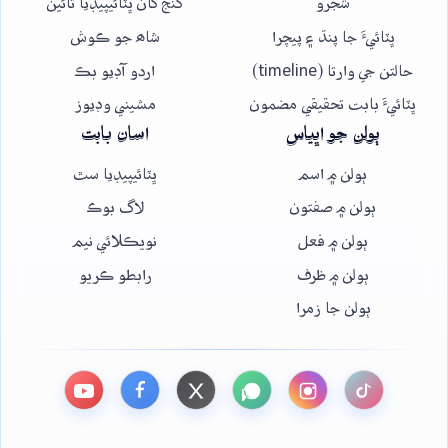
شجرو
گنج کان ڀٽائيپيڊيا تائين
ڀٽائيءَ جا پنڌ ۽ پيچرا
شاھ جو ڪوش
حالتن جي وارتا (timeline)
اردو آڊيو بڪ
ڀٽائيءَ بابت تحقيقي مضمون
مشيني وڊيوز
ٻولن جو اڀياس
اسان بابت
ٻولن ۾ اسم
ڀٽائيپيڊيا سٿ
ٻولن ۾ صفتون
لاگ بوڪ
ٻولن ۾ فعل
نويڪلائي نيم
ٻولن ۾ ظرف
رابطو ڪريو
ٻولن جا زمرا