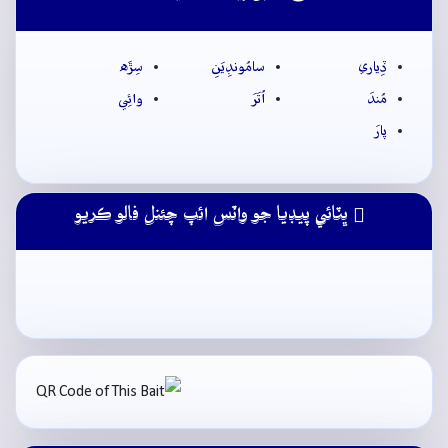
ڏِياري
سامُونڊِيَنِ
سِڙَه
مُندَ
اُتَرَ
وائِي
پارَ
ڀٽائي پيڊيا جو واٽس ائپ چئنل فالو ڪريو