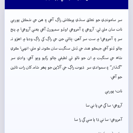
سر سامونڊي جو تعلق سنڌي پرڪاش راڳ آھي ۽ ھن جي شڪل پوربي
ٺاٺ سان ملي ٿي. آروھي ۽ آمروھي اوڏو سمپورڻ آھي يعني آروھيءَ ۾ پنج
سر ۽ آمروھيءَ ۾ ست سر آھن. ڀٽائي جن جي راڳ کي راڳ وديا ۾ اھڙو تہ
چالو ڏنو آھي جيڪو ھند جي ڏنل سنگيت سان ڪونہ ٿو ملي. انهيءَ ڪري
شاھ جي سنگيت ۾ ان جو نالو ئي لطيفي چالو رکيو ويو آھي. وادي سر
”گنڌار“ ۽ سموادي سر ڌيوت راڳ جي آلاپن جو پھر شام کان رات تائين
جو آھي.
ٺاٺ: پوربي
آروھي: سا گي مي پا ني سا
آمروھي: سا ني ڌا پا مني گي را سا