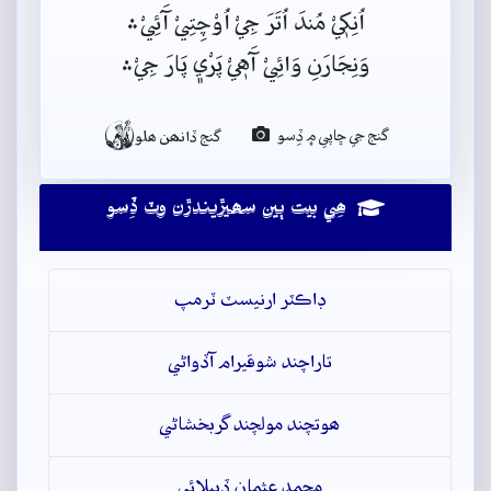
اُنِکٖيْ مُندَ اُتَرَ جِيْ اُوْچِتِيْ آَئِيْ﮶
وَنِجَارَنِ وَائِيْ آَهٖيْ پَرْي﮼ پَارَ جِيْ﮶

گنج جي ڇاپي ۾ ڏِسو
گنج ڏانھن ھلو
ھِي بيت ٻين سھيڙيندڙن وٽ ڏِسو
ڊاڪٽر ارنيسٽ ٽرمپ
تاراچند شوقيرام آڏواڻي
ھوتچند مولچند گربخشاڻي
محمد عثمان ڏيپلائي