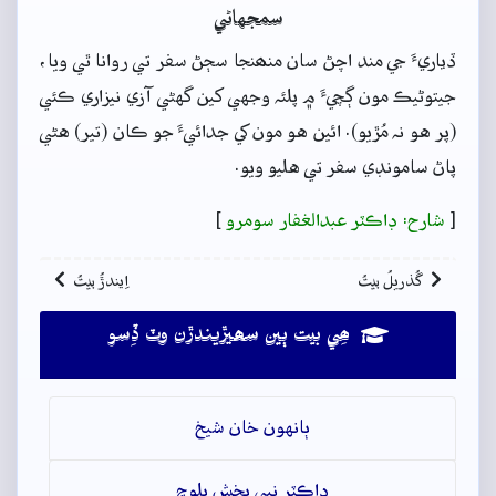
سمجهاڻي
ڏياريءَ جي مند اچڻ سان منھنجا سڄڻ سفر تي روانا ٿي ويا،
جيتوڻيڪ مون ڳچيءَ ۾ پلئہ وجهي کين گهڻي آزي نيزاري ڪئي
(پر هو نہ مُڙيو). ائين هو مون کي جدائيءَ جو ڪان (تير) هڻي
پاڻ سامونڊي سفر تي هليو ويو.
[
شارح: ڊاڪٽر عبدالغفار سومرو
]
گُذريلُ بيتُ
اِيندڙُ بيتُ
ھِي بيت ٻين سھيڙيندڙن وٽ ڏِسو
ٻانهون خان شيخ
ڊاڪٽر نبي بخش بلوچ