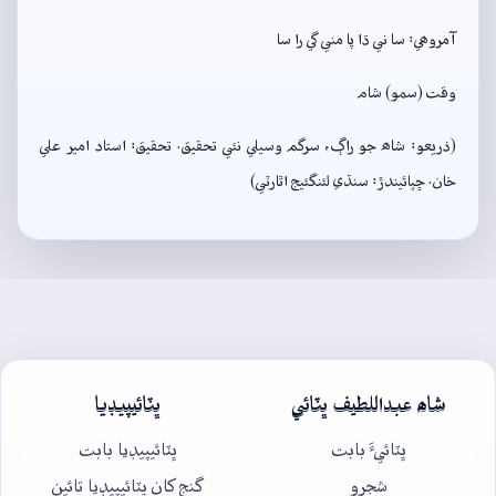
آمروھي: سا ني ڌا پا مني گي را سا
وقت (سمو) شام
(ذريعو: شاھ جو راڳ، سرگم وسيلي نئي تحقيق. تحقيق: استاد امير علي
خان. ڇپائيندڙ: سنڌي لئنگئيج اٿارٽي)
شاھ عبداللطيف ڀٽائي
ڀٽائيپيڊيا
ڀٽائيءَ بابت
ڀٽائيپيڊيا بابت
شجرو
گنج کان ڀٽائيپيڊيا تائين