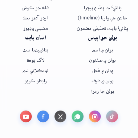
ڀٽائيءَ جا پنڌ ۽ پيچرا
شاھ جو ڪوش
حالتن جي وارتا (timeline)
اردو آڊيو بڪ
ڀٽائيءَ بابت تحقيقي مضمون
مشيني وڊيوز
ٻولن جو اڀياس
اسان بابت
ٻولن ۾ اسم
ڀٽائيپيڊيا سٿ
ٻولن ۾ صفتون
لاگ بوڪ
ٻولن ۾ فعل
نويڪلائي نيم
ٻولن ۾ ظرف
رابطو ڪريو
ٻولن جا زمرا