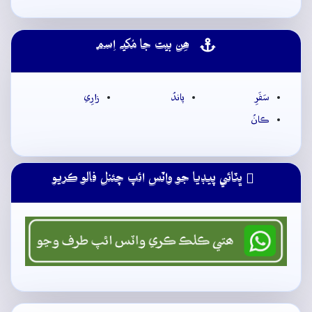
ھِن بيت جا مُکيہ اِسم
سَفَرِ
پاندُ
زارِي
ڪانُ
ڀٽائي پيڊيا جو واٽس ائپ چئنل فالو ڪريو