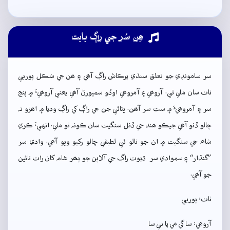
ھِن سُر جي راڳ بابت
سر سامونڊي جو تعلق سنڌي پرڪاش راڳ آھي ۽ ھن جي شڪل پوربي
ٺاٺ سان ملي ٿي. آروھي ۽ آمروھي اوڏو سمپورڻ آھي يعني آروھيءَ ۾ پنج
سر ۽ آمروھيءَ ۾ ست سر آھن. ڀٽائي جن جي راڳ کي راڳ وديا ۾ اھڙو تہ
چالو ڏنو آھي جيڪو ھند جي ڏنل سنگيت سان ڪونہ ٿو ملي. انهيءَ ڪري
شاھ جي سنگيت ۾ ان جو نالو ئي لطيفي چالو رکيو ويو آھي. وادي سر
”گنڌار“ ۽ سموادي سر ڌيوت راڳ جي آلاپن جو پھر شام کان رات تائين
جو آھي.
ٺاٺ: پوربي
آروھي: سا گي مي پا ني سا