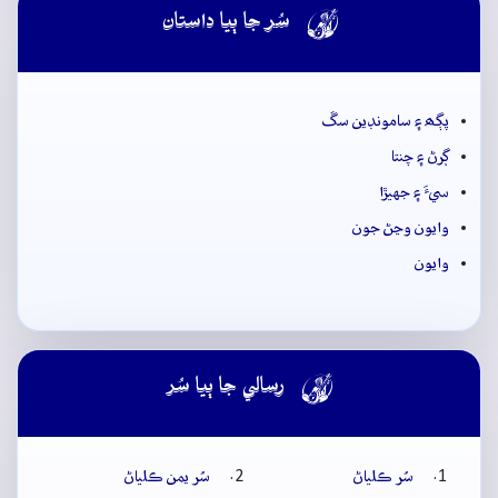

سُر جا ٻيا داستان
پڳھ ۽ سامونڊين سڱ
ڳرڻ ۽ چنتا
سيءَ ۽ جهيڙا
وايون وڃڻ جون
وايون

رسالي جا ٻيا سُر
سُر ڪلياڻ
سُر يمن ڪلياڻ