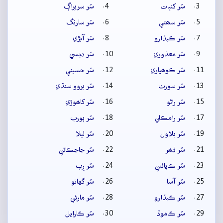
سُر کنڀات
سُر سريراڳ
سُر سھڻي
سُر سارنگ
سُر ڪيڏارو
سُر آبڙي
سُر معذوري
سُر ديسي
سُر ڪوھياري
سُر حسيني
سُر سورٺ
سُر بروو سنڌي
سُر راڻو
سُر کاھوڙي
سُر رامڪلي
سُر پورب
سُر بلاول
سُر ليلا
سُر ڏھر
سُر جاجڪاڻي
سُر ڪاپائتي
سُر رِپ
سُر آسا
سُر گهاتو
سُر ڪيڏارو
سُر مارئي
سُر ڪاموڏ
سُر ڪارايل