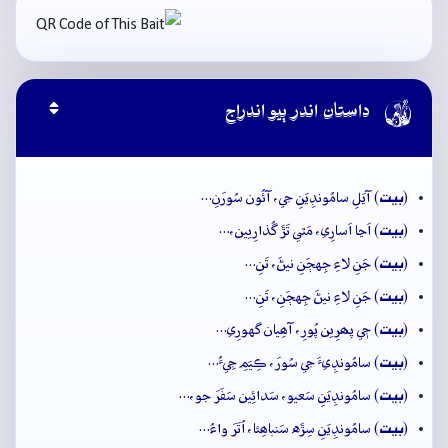

داستان اندر ٻيو اندراج
بيت
(
) آيَلِ سامُونڊِيَنِ جي، آئُون سُورَنِ…
بيت
(
) اَڃا اَسارِي، مَٿي تَڙَ گُذارِيين،…
بيت
(
) جَنِ لاءِ جِهڄَنِ نيڻَ، تَنِ…
بيت
(
) جَنِ لاءِ نيڻَ جِهڄَنِ، تَنِ…
بيت
(
) جٖي پھرِين پُورِ، آھِيان گهورِي…
بيت
(
) سامُونڊِيءَ جي سُورَ، ڪِيَمِ جِيءُ…
بيت
(
) سامُونڊِيَنِ سَعيو، سَدائِين سَفَرَ جو،…
بيت
(
) سامُونڊِيَنِ سِڙَه سَنباھِئا، اُتَرَ واءُ…