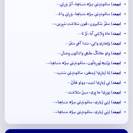
بيت
(
) سامُونڊِيَنِ سِڙَه سَنباھِئا، اُتَرَ وَرِيُنِ…
بيت
(
) سامُونڊِيَنِ سِڙَه سَنباھِئا، وَرِيُنِ واءُ…
بيت
(
) سَفَرُ سُکيرونِ، ھُونِ سَلامَتَ سُپِرِين،…
بيت
(
) ماءَ وِلائِتي آيا، تَڙَ ٿا…
بيت
(
) وَڻِجاري وائِي، سَدا آھي سَفَرَ…
بيت
(
) وِئو ڪانگُ ڪَھِي واڌايُون وِصالَ…
بيت
(
) پرَڏيھِ پُورِيائُون، سامُونڊِيَنِ سِڙَه سَنباھِيا،…
بيت
(
) ٿِئا ڏِيارِيءَ ڏِينھَن، سامُونڊِيَنِ سَنبَتِ…
بيت
(
) ٿِي ڏِيارِيءَ ڏيٺِ، ڍولو ھَلَڻَ…
بيت
(
) ڀورِيءَ جا ڀِري، سيڻَ سَلامَتَ…
بيت
(
) ڏِٺِي ڏِياري، سامُونڊِيَنِ سِڙَه سَنباھِئا،…
بيت
(
) ڏِٺِي ڏِياري، سامُونڊِيَنِ سِڙَه سَنباھِئا،…