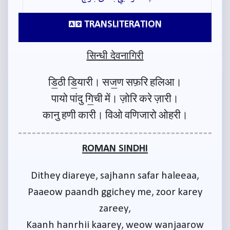
TRANSLITERATION
सिन्धी देवनागिरी
डि॒ठी डि॒यारी। सज॒ण सफ़रि हलिआ।
पायो पांदु गि॒ची में। ज़ोरि करे ज़ारी।
कानु हणी कारी। विओ वणिजारो ओहरी।
ROMAN SINDHI
Dithey diareye, sajhann safar haleeaa,
Paaeow paandh ggichey me, zoor karey
zareey,
Kaanh hanrhii kaarey, weow wanjaarow