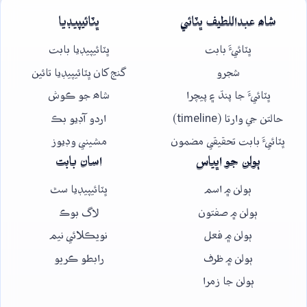
شاھ عبداللطيف ڀٽائي
ڀٽائيپيڊيا
ڀٽائيءَ بابت
ڀٽائيپيڊيا بابت
شجرو
گنج کان ڀٽائيپيڊيا تائين
ڀٽائيءَ جا پنڌ ۽ پيچرا
شاھ جو ڪوش
حالتن جي وارتا (timeline)
اردو آڊيو بڪ
ڀٽائيءَ بابت تحقيقي مضمون
مشيني وڊيوز
ٻولن جو اڀياس
اسان بابت
ٻولن ۾ اسم
ڀٽائيپيڊيا سٿ
ٻولن ۾ صفتون
لاگ بوڪ
ٻولن ۾ فعل
نويڪلائي نيم
ٻولن ۾ ظرف
رابطو ڪريو
ٻولن جا زمرا