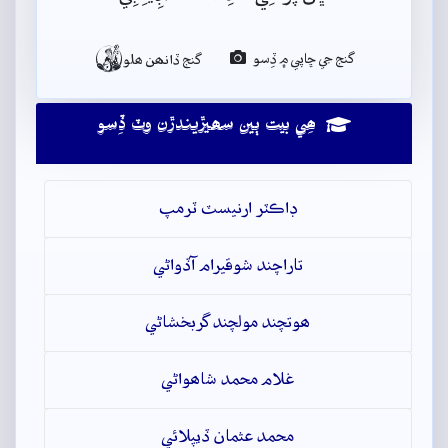

گنج جي ڇاپي ۾ ڏِسو
گنج ڏانھن ھلو
ھِي بيت ٻين سھيڙيندڙن وٽ ڏِسو
ڊاڪٽر ارنيسٽ ٽرمپ
تاراچند شوقيرام آڏواڻي
ھوتچند مولچند گربخشاڻي
غلام محمد شاھواڻي
محمد عثمان ڏيپلائي