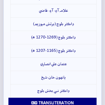
علامہ آءِ. آءِ. قاضي
ڊاڪٽر بلوچ (برٽش ميوزيم)
ڊاڪٽر بلوچ (1269-1270 ھ)
ڊاڪٽر بلوچ (1165-1207 ھ)
عثمان علي انصاري
ٻانهون خان شيخ
ڊاڪٽر نبي بخش بلوچ
TRANSLITERATION