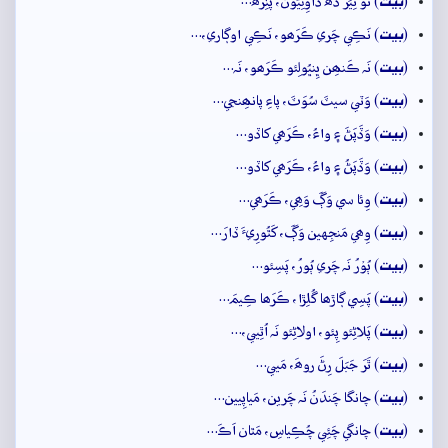
بيت
(
) نَوَ نِيَرَ ڏَھَ ڏاوِڻِيُون، پَنِرَھَ…
بيت
(
) نَڪِي چَري ڪَرَھو، نَڪِي اوڳاري،…
بيت
(
) نَہ ڪَنھِن ڀِنڀُولِئو ڪَرَھو، نَہ…
بيت
(
) وَٽي سيٽَ سُوَٽَ، پاءِ پانھِنجي…
بيت
(
) وَڏَپَڻَ ۽ واءُ، ڪَرَھي کاڏو…
بيت
(
) وَڏَپَڻُ ۽ واءُ، ڪَرَھي کاڏو…
بيت
(
) وِئا سي وَڳَ وَھِي، ڪَرَھي…
بيت
(
) وِھي مَنجِهين وَڳَ، کَٿُورِيءَ ڏارَ…
بيت
(
) ٻُوۡرُ نَہ چَري ٻُورُ، پَسِئو…
بيت
(
) پَسِي ڳاڙھا گُلِڙا، ڪَرَھا ڪِيمَ…
بيت
(
) پَلاڻِئو پِئو، اولاڻِئو نَہ اُٿِيي،…
بيت
(
) ٿَرَ جَبَلَ رِڻَ روھَ، مَيي…
بيت
(
) چانگا چَندَنُ نَہ چَرين، مَياپِيين…
بيت
(
) چانگي چَئِي چُڪِياسِ، مَٿان اَڪَ…