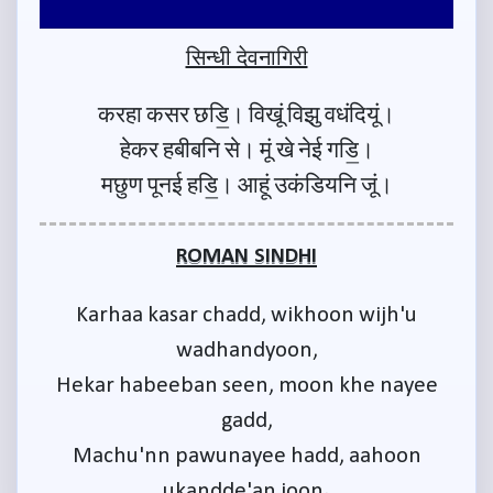
सिन्धी देवनागिरी
करहा कसर छडि॒। विखूं विझु वधंदियूं।
हेकर हबीबनि से। मूं खे नेई गडि॒।
मछुण पूनई हडि॒। आहूं उकंडियनि जूं।
ROMAN SINDHI
Karhaa kasar chadd, wikhoon wijh'u
wadhandyoon,
Hekar habeeban seen, moon khe nayee
gadd,
Machu'nn pawunayee hadd, aahoon
ukandde'an joon.