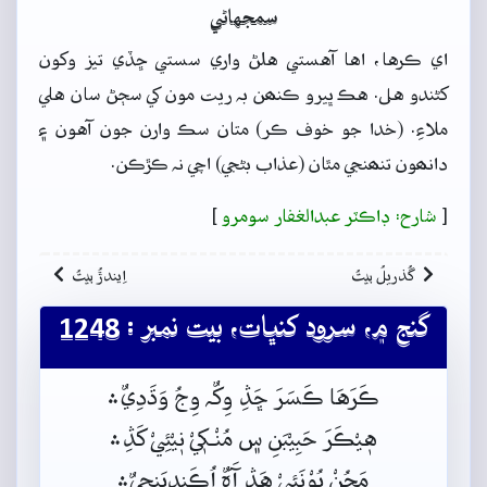
سمجهاڻي
اي ڪرها، اها آهستي هلڻ واري سستي ڇڏي تيز وکون
کڻندو هل. هڪ ڀيرو ڪنھن بہ ريت مون کي سڄڻ سان هلي
ملاءِ. (خدا جو خوف ڪر) متان سڪ وارن جون آهون ۽
دانھون تنھنجي مٿان (عذاب بڻجي) اچي نہ ڪڙڪن.
[
شارح: ڊاڪٽر عبدالغفار سومرو
]
گُذريلُ بيتُ
اِيندڙُ بيتُ
گنج ۾، سرود کنڀات، بيت نمبر : 1248
ڪَرَهَا ڪَسَرَ ڇَڎِ وِکٌہ وِجُ وَڌَدِيٌ﮶
هٖيْڪَرَ حَبِيْبَنِ س﮼ مُنْـکٖيْ نٖيْئِيْ کَڎِ﮶
مَڇُنْ پُوْنَئِيْ هَڎِ آَہٌ اُڪَنڊِيَنِجِيٌ﮶