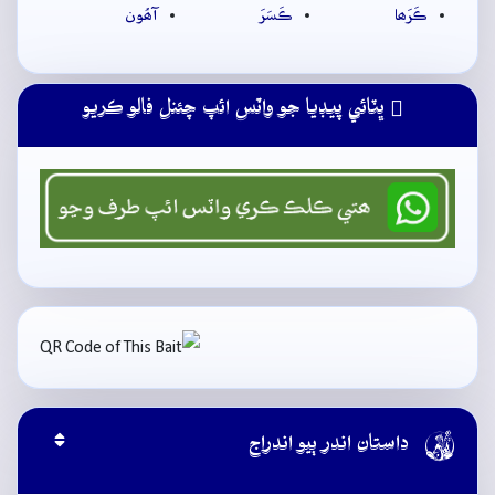
ڪَرَھا
ڪَسَرَ
آھُون
ڀٽائي پيڊيا جو واٽس ائپ چئنل فالو ڪريو

داستان اندر ٻيو اندراج