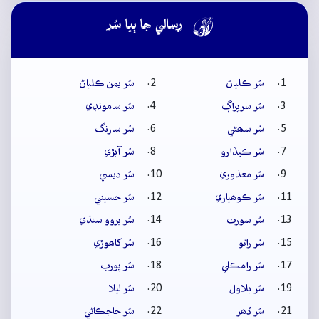

رسالي جا ٻيا سُر
سُر ڪلياڻ
سُر يمن ڪلياڻ
سُر سريراڳ
سُر سامونڊي
سُر سھڻي
سُر سارنگ
سُر ڪيڏارو
سُر آبڙي
سُر معذوري
سُر ديسي
سُر ڪوھياري
سُر حسيني
سُر سورٺ
سُر بروو سنڌي
سُر راڻو
سُر کاھوڙي
سُر رامڪلي
سُر پورب
سُر بلاول
سُر ليلا
سُر ڏھر
سُر جاجڪاڻي