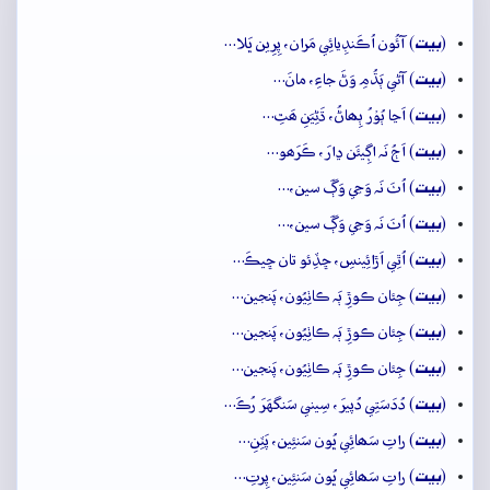
بيت
(
) آئُون اُڪَنڊِيائِي مَران، پِرِين ڀَلا…
بيت
(
) آڻي ٻَڌُمِ وَڻَ جاءِ، مانَ…
بيت
(
) اَڃا ٻُوۡرُ ٻِھاڻُ، ڌَڻِيَنِ ھَٿِ…
بيت
(
) اَڄُ نَہ اڳِيئَن ڍارَ، ڪَرَھو…
بيت
(
) اُٺَ نَہ وَڃي وَڳَ سين،…
بيت
(
) اُٺَ نَہ وَڃي وَڳَ سين،…
بيت
(
) اُٿِي اَڙائِينسِ، ڇڏِئو تان ڇيڪَ…
بيت
(
) جِئان ڪوڙِ ٻَہ ڪاٺِيُون، پَنجين…
بيت
(
) جِئان ڪوڙِ ٻَہ ڪاٺِيُون، پَنجين…
بيت
(
) جِئان ڪوڙِ ٻَہ ڪاٺِيُون، پَنجين…
بيت
(
) دُدَسَتِي دُپيرَ، سِيني سَنگهَرَ رُڪَ…
بيت
(
) راتِ سَھائِي ڀُون سَنئِين، پَٽِنِ…
بيت
(
) راتِ سَھائِي ڀُون سَنئِين، پِرتِ…