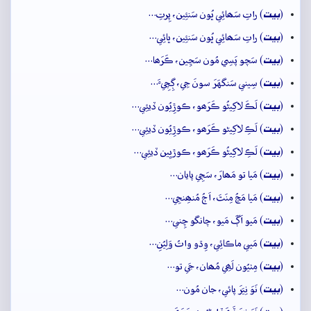
بيت
(
) راتِ سَھائِي ڀُون سَنئِين، پِرتِ…
بيت
(
) راتِ سَھائِي ڀُون سَنئِين، ڀائِي…
بيت
(
) سَچو پَسِي مُون سَڃِين، ڪَرَھا…
بيت
(
) سِيني سَنگهَرَ سونَ جِي، ڳِچِيءَ…
بيت
(
) لَڪَ لاکِيڻُو ڪَرَھو، ڪوڙِيُون ڏيئِي…
بيت
(
) لَڪِ لاکِيڻو ڪَرَھو، ڪوڙِيُون ڏيئِي…
بيت
(
) لَڪِ لاکِيڻُو ڪَرَھو، ڪوڙيِين ڏيئِي…
بيت
(
) مَيا تو مَھارَ، سَڄِي پايان…
بيت
(
) مَيا مَڃُ مِنَٿَ، اَڄُ مُنھِنجِي…
بيت
(
) مَيو اَڳَ مَيو، چانگو چِني…
بيت
(
) مَيي ماڪائِي، وِڌو واتُ وَلِيُنِ…
بيت
(
) مِٺيُون لَھِي مُھان، جَي تو…
بيت
(
) نَوَ نِيَرَ پائي، جان مُون…