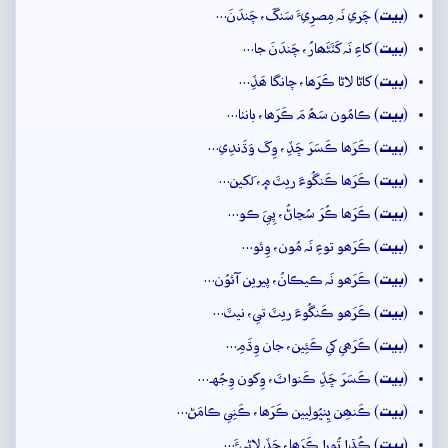
بيت
(
) چَري نَہ مِصرِيءَ سَنگَ، چَندَنَ…
بيت
(
) کاءِ نَہ کَٽَڻَھارُ، چَندَنَ جا…
بيت
(
) کاڻا لاڻا ڪَرَھا، چانگا ھَڏِ…
بيت
(
) ڪامُون سَھُ مَ ڪَرَھا، بانٺا…
بيت
(
) ڪَرَھا ڪَسَرَ ڇَڏِ، وِکَ وَڌَندِي…
بيت
(
) ڪَرَھا ڪَنگُوءَ ريٽَ ۾، لَکين…
بيت
(
) ڪَرَھا ڪُرَ سُڃاڻُ، پِيَ ڪو…
بيت
(
) ڪَرَھو توءِ نَہ مُون، وِئو…
بيت
(
) ڪَرَھو نَہ ڪيڪانُ، پيرين آئوُن…
بيت
(
) ڪَرَھو ڪَنگُوءَ ريٽَ تي، نيٽَ…
بيت
(
) ڪَرَھي کي ڪَئِين، جان وِڌَمِ…
بيت
(
) ڪَسَرَ ڇَڏِ ڪَنواٽَ، وِکون وِجُهہ…
بيت
(
) ڪَنھِن ڀِنڀُولِيين ڪَرَھا، ڪَنِي ڪامَڻ…
بيت
(
) ڪُڌا تُورا ڪَرَھا، ڇَڏِ لاڻِيءَ…