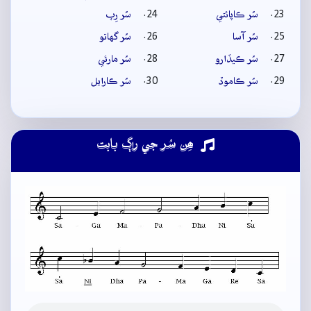
سُر ڪاپائتي
سُر رِپ
سُر آسا
سُر گهاتو
سُر ڪيڏارو
سُر مارئي
سُر ڪاموڏ
سُر ڪارايل
ھِن سُر جي راڳ بابت