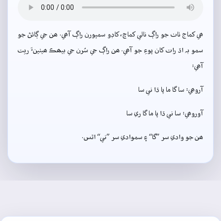
ھي کماج ٺاٺ جو راڳ نالي کماچ، کاڊو سمپورن راڳ آھي. ھن جي ڳائڻ جو
سمو بہ اڌ رات کان پوءِ جو آھي. ھن راڳ جي سُرن جي بيھڪ ھيٺينءَ ريت
آھي:
آروھي: سا گا ما پا ڌا ني سا
آوروھي: سا ني ڌا پا ما گا ري سا
ھن جو وادي سر ”گا“ ۽ سموادي سر ”ني“ اٿس.