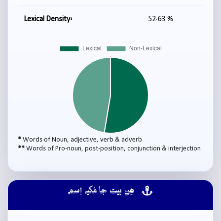
Lexical Density:
52.63 %
*
Words of Noun, adjective, verb & adverb
**
Words of Pro-noun, post-position, conjunction & interjection
ھِن بيت جا مُکيہ اِسم