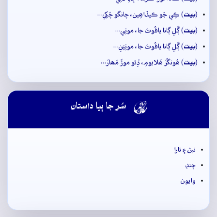
بيت
(
) ڪِي جَو ڪيڏاھِين، چانگو چَکِي…
بيت
(
) ڳَلِ ڳانا ياقُوتَ جا، موتِي…
بيت
(
) ڳَلِ ڳانا ياقُوتَ جا، موتِيَنِ…
بيت
(
) ھُونگَرَ ھَلايومِ، ڏِئو موڙَ مَھارَ…

سُر جا ٻيا داستان
نيڻ ۽ تارا
چنڊ
وايون