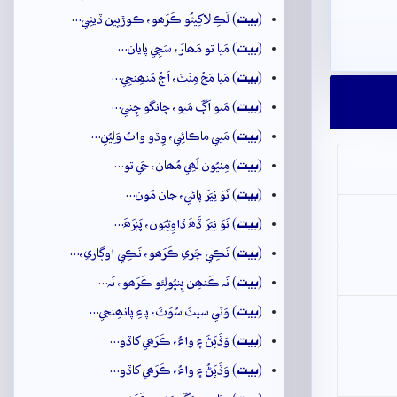
بيت
(
) لَڪِ لاکِيڻُو ڪَرَھو، ڪوڙيِين ڏيئِي…
بيت
(
) مَيا تو مَھارَ، سَڄِي پايان…
بيت
(
) مَيا مَڃُ مِنَٿَ، اَڄُ مُنھِنجِي…
بيت
(
) مَيو اَڳَ مَيو، چانگو چِني…
بيت
(
) مَيي ماڪائِي، وِڌو واتُ وَلِيُنِ…
بيت
(
) مِٺيُون لَھِي مُھان، جَي تو…
بيت
(
) نَوَ نِيَرَ پائي، جان مُون…
بيت
(
) نَوَ نِيَرَ ڏَھَ ڏاوِڻِيُون، پَنِرَھَ…
بيت
(
) نَڪِي چَري ڪَرَھو، نَڪِي اوڳاري،…
بيت
(
) نَہ ڪَنھِن ڀِنڀُولِئو ڪَرَھو، نَہ…
بيت
(
) وَٽي سيٽَ سُوَٽَ، پاءِ پانھِنجي…
بيت
(
) وَڏَپَڻَ ۽ واءُ، ڪَرَھي کاڏو…
بيت
(
) وَڏَپَڻُ ۽ واءُ، ڪَرَھي کاڏو…