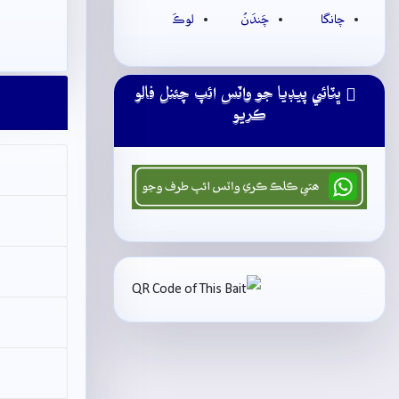
چانگا
چَندَنُ
لوڪَ
ڀٽائي پيڊيا جو واٽس ائپ چئنل فالو
ڪريو