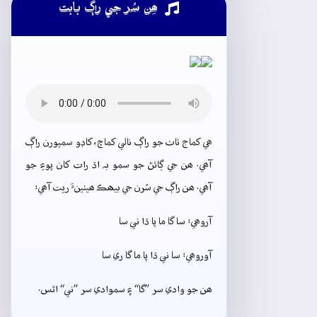
ھِن سُر جي راڳ بابت
ھي کماج ٺاٺ جو راڳ نالي کماچ، کاڊو سمپورن راڳ
آھي. ھن جي ڳائڻ جو سمو بہ اڌ رات کان پوءِ جو
آھي. ھن راڳ جي سُرن جي بيھڪ ھيٺينءَ ريت آھي:
آروھي: سا گا ما پا ڌا ني سا
آوروھي: سا ني ڌا پا ما گا ري سا
ھن جو وادي سر ”گا“ ۽ سموادي سر ”ني“ اٿس.