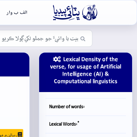

الف ب وار
Lexical Density of the
verse, for usage of Artificial
Intelligence (AI) &
Computational linguistics
Number of words:
*
Lexical Words:
رسالن ۾ موجودگي