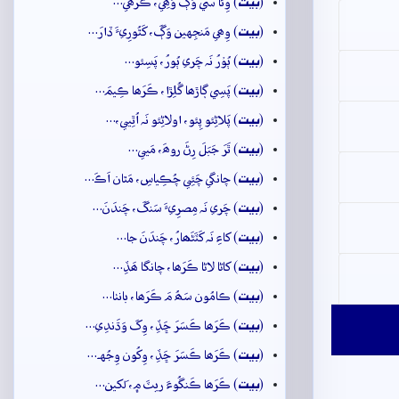
بيت
(
) وِئا سي وَڳَ وَھِي، ڪَرَھي…
بيت
(
) وِھي مَنجِهين وَڳَ، کَٿُورِيءَ ڏارَ…
بيت
(
) ٻُوۡرُ نَہ چَري ٻُورُ، پَسِئو…
بيت
(
) پَسِي ڳاڙھا گُلِڙا، ڪَرَھا ڪِيمَ…
بيت
(
) پَلاڻِئو پِئو، اولاڻِئو نَہ اُٿِيي،…
بيت
(
) ٿَرَ جَبَلَ رِڻَ روھَ، مَيي…
بيت
(
) چانگي چَئِي چُڪِياسِ، مَٿان اَڪَ…
بيت
(
) چَري نَہ مِصرِيءَ سَنگَ، چَندَنَ…
بيت
(
) کاءِ نَہ کَٽَڻَھارُ، چَندَنَ جا…
بيت
(
) کاڻا لاڻا ڪَرَھا، چانگا ھَڏِ…
بيت
(
) ڪامُون سَھُ مَ ڪَرَھا، بانٺا…
بيت
(
) ڪَرَھا ڪَسَرَ ڇَڏِ، وِکَ وَڌَندِي…
بيت
(
) ڪَرَھا ڪَسَرَ ڇَڏِ، وِکُون وِجُهہ…
بيت
(
) ڪَرَھا ڪَنگُوءَ ريٽَ ۾، لَکين…