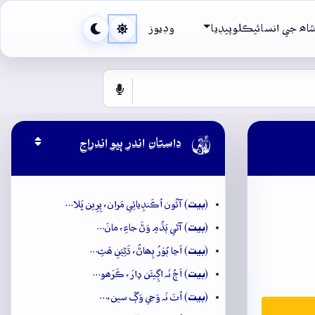
اھ جي انسائيڪلوپيڊيا
وڊيوز

داستان اندر ٻيو اندراج
بيت
(
) آئُون اُڪَنڊِيائِي مَران، پِرِين ڀَلا…
بيت
(
) آڻي ٻَڌُمِ وَڻَ جاءِ، مانَ…
بيت
(
) اَڃا ٻُوۡرُ ٻِھاڻُ، ڌَڻِيَنِ ھَٿِ…
بيت
(
) اَڄُ نَہ اڳِيئَن ڍارَ، ڪَرَھو…
بيت
(
) اُٺَ نَہ وَڃي وَڳَ سين،…