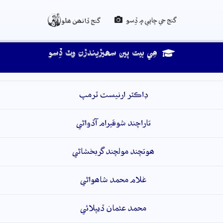

گنج جي ڇاپي ۾ ڏِسو
گنج ڏانھن ھلو
ھِي بيت ٻين سھيڙيندڙن وٽ ڏِسو
ڊاڪٽر ارنيسٽ ٽرمپ
تاراچند شوقيرام آڏواڻي
ھوتچند مولچند گربخشاڻي
غلام محمد شاھواڻي
محمد عثمان ڏيپلائي