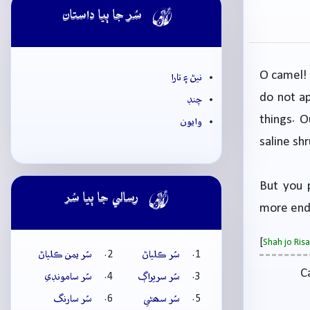

سُر جا ٻيا داستان
O camel! 
نيڻ ۽ تارا
do not ap
چنڊ
things. O
وايون
saline sh
But you p

رسالي جا ٻيا سُر
more endu
[
Shah jo Ri
سُر ڪلياڻ
سُر يمن ڪلياڻ
C
سُر سريراڳ
سُر سامونڊي
سُر سھڻي
سُر سارنگ