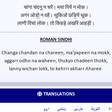
चांगा चंदनु न चरें। मया पियें न मोक।
अगर ओडो॒ न वहें। थुकिओ छडि॒यें थूक।
लाणी विचां लोक। तो किहड़े अखरि आहड़ी।
ROMAN SINDHI
Changa chandan na chareen, ma'yapeen na mokk,
aggarr odho na waheen, thukyo chadeen thokk,
lanny wichan lokk, to kehrri akharr Aharee.
TRANSLATIONS
En
اَلْعَرَبِيَّةُ
فارسی
پنْجابی
اردو