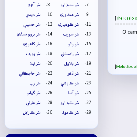
سُر ڪيڏارو
سُر آبڙي
سُر معذوري
سُر ديسي
[
The Risalo 
سُر ڪوھياري
سُر حسيني
O came
سُر سورٺ
سُر بروو سنڌي
سُر راڻو
سُر کاھوڙي
سُر رامڪلي
سُر پورب
سُر بلاول
سُر ليلا
[
Melodies of
سُر ڏھر
سُر جاجڪاڻي
سُر ڪاپائتي
سُر رِپ
سُر آسا
سُر گهاتو
سُر ڪيڏارو
سُر مارئي
سُر ڪاموڏ
سُر ڪارايل