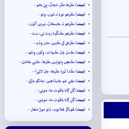
بيت
(
) ڪَرَھا ڪُرَ سُڃاڻُ، پِيَ ڪو…
بيت
(
) ڪَرَھو توءِ نَہ مُون، وِئو…
بيت
(
) ڪَرَھو نَہ ڪيڪانُ، پيرين آئوُن…
بيت
(
) ڪَرَھو ڪَنگُوءَ ريٽَ تي، نيٽَ…
بيت
(
) ڪَرَھي کي ڪَئِين، جان وِڌَمِ…
بيت
(
) ڪَسَرَ ڇَڏِ ڪَنواٽَ، وِکون وِجُهہ…
بيت
(
) ڪَنھِن ڀِنڀُولِيين ڪَرَھا، ڪَنِي ڪامَڻ…
بيت
(
) ڪُڌا تُورا ڪَرَھا، ڇَڏِ لاڻِيءَ…
بيت
(
) ڪِي جَو ڪيڏاھِين، چانگو چَکِي…
بيت
(
) ڳَلِ ڳانا ياقُوتَ جا، موتِي…
بيت
(
) ڳَلِ ڳانا ياقُوتَ جا، موتِيَنِ…
بيت
(
) ھُونگَرَ ھَلايومِ، ڏِئو موڙَ مَھارَ…