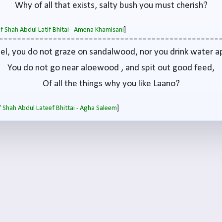
Why of all that exists, salty bush you must cherish?
]
of Shah Abdul Latif Bhitai - Amena Khamisani
l, you do not graze on sandalwood, nor you drink water a
You do not go near aloewood , and spit out good feed,
Of all the things why you like Laano?
]
 Shah Abdul Lateef Bhittai - Agha Saleem