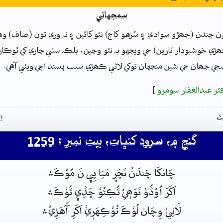
سمجهاڻي
ون چندن (جھڙو سوادي ۽ سُرهو کاڄ) نٿو کائين ۽ نہ وري تون (صاف) وهن
جھڙي خوشبودار ٽارين) جي ويجهو بہ نٿو وڃين، بلڪہ سٺي چاري کي ٿوڪا
سڄي جھان جي شين منجهان توکي لاڻي ڪھڙي سبب پسند اچي ويئي آهي.
ٽر عبدالغفار سومرو
]
تُ
ا
گنج ۾، سرود کنڀات، بيت نمبر : 1259
چَانکَا چَندَنُ نَچَر﮼ مَيَا پِي﮼ نَ مُوْڪَ﮶
اَکَرَ اُوْڎُوْ نَوَهٖيْ ٿُڪِئُوْ ڇَڎِي﮼ ٿُوْڪَ﮶
لَانِيْ وِچَان لُوْڪَ تُوْڪِهَرٖيْ اَکَرِ آَهَر﮽ِيْ﮶