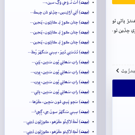
بيت
(
) اُٺَ نَہ وَڃي وَڳَ سين،…
بيت
(
) اُٿِي اَڙائِينسِ، ڇڏِئو تان ڇيڪَ…
دڙ پاڻي ٿو
بيت
(
) جِئان ڪوڙِ ٻَہ ڪاٺِيُون، پَنجين…
ري ڇڏين ٿو.
بيت
(
) جِئان ڪوڙِ ٻَہ ڪاٺِيُون، پَنجين…
بيت
(
) جِئان ڪوڙِ ٻَہ ڪاٺِيُون، پَنجين…
بيت
(
) دُدَسَتِي دُپيرَ، سِيني سَنگهَرَ رُڪَ…
بيت
(
) راتِ سَھائِي ڀُون سَنئِين، پَٽِنِ…
بيت
ِيندڙُ بيتُ
(
) راتِ سَھائِي ڀُون سَنئِين، پِرتِ…
بيت
(
) راتِ سَھائِي ڀُون سَنئِين، پِرتِ…
بيت
(
) راتِ سَھائِي ڀُون سَنئِين، ڀائِي…
بيت
(
) سَچو پَسِي مُون سَڃِين، ڪَرَھا…
بيت
(
) سِيني سَنگهَرَ سونَ جِي، ڳِچِيءَ…
بيت
(
) لَڪَ لاکِيڻُو ڪَرَھو، ڪوڙِيُون ڏيئِي…
بيت
(
) لَڪِ لاکِيڻو ڪَرَھو، ڪوڙِيُون ڏيئِي…