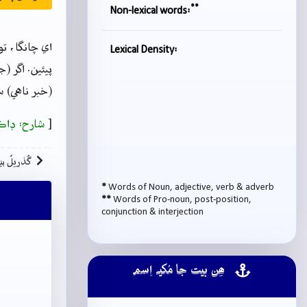
**
Non-lexical words:
اي چانگا، ت
Lexical Density:
پيئين. اگر (
(خبر ناهي) 
[
شارح: ڊاڪ
گُذريلُ بي
*
Words of Noun, adjective, verb & adverb
**
Words of Pro-noun, post-position,
conjunction & interjection
ھِن بيت جا مُکيہ اِسم