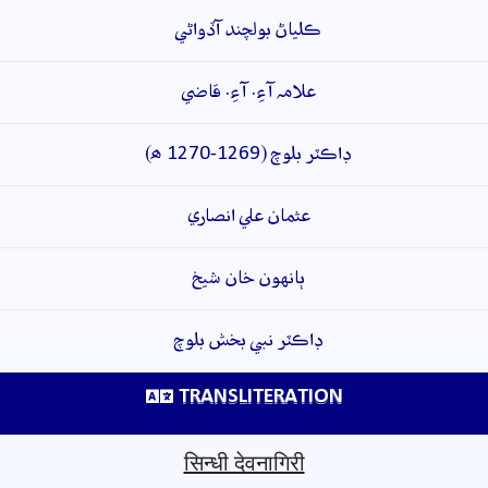
ڪلياڻ بولچند آڏواڻي
علامہ آءِ. آءِ. قاضي
ڊاڪٽر بلوچ (1269-1270 ھ)
عثمان علي انصاري
ٻانهون خان شيخ
ڊاڪٽر نبي بخش بلوچ
TRANSLITERATION
सिन्धी देवनागिरी