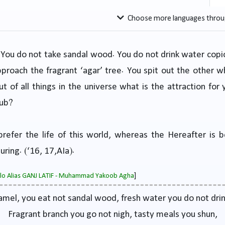
Choose more languages throu
You do not take sandal wood. You do not drink water copi
proach the fragrant ‘agar’ tree. You spit out the other
ut of all things in the universe what is the attraction for 
rub?
refer the life of this world, whereas the Hereafter is 
ring. (‘16, 17,AIa).
]
salo Alias GANJ LATIF - Muhammad Yakoob Agha
amel, you eat not sandal wood, fresh water you do not drin
Fragrant branch you go not nigh, tasty meals you shun,