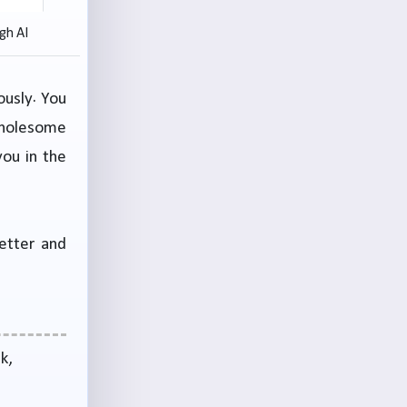
gh AI
ously. You
 wholesome
you in the
better and
k,