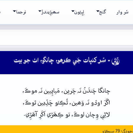
سُر وار
گنج
لِپِيُون
سھيڙِيندڙَ
ترجما
ش
- سُر کنڀات جَي ڪرھو، چانگو، اٺ جو بيت

چانگا
چَندَنُ
نَہ
چَرين، مَياپِيين
نَہ
موڪَ،
اگَرَ
اوڏو
نَہ
وَھين، ٿُڪِئو
ڇَڏِيين
ٿوڪَ،
لاڻِي
وِچان
لوڪَ،
تو
ڪِھَڙي
اَکَرِ آھَڙِي.
: 79 سيڪڙو