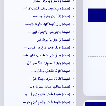
بيت
(
) وِئا سي وَڳَ وَھِي، ڪَرَھي…
بيت
(
) وِھي مَنجِهين وَڳَ، کَٿُورِيءَ ڏارَ…
بيت
(
) ٻُوۡرُ نَہ چَري ٻُورُ، پَسِئو…
بيت
(
) پَسِي ڳاڙھا گُلِڙا، ڪَرَھا ڪِيمَ…
بيت
(
) پَلاڻِئو پِئو، اولاڻِئو نَہ اُٿِيي،…
بيت
(
) ٿَرَ جَبَلَ رِڻَ روھَ، مَيي…
بيت
(
) چانگا چَندَنُ نَہ چَرين، مَياپِيين…
بيت
(
) چانگي چَئِي چُڪِياسِ، مَٿان اَڪَ…
بيت
(
) چَري نَہ مِصرِيءَ سَنگَ، چَندَنَ…
بيت
(
) کاءِ نَہ کَٽَڻَھارُ، چَندَنَ جا…
بيت
(
) کاڻا لاڻا ڪَرَھا، چانگا ھَڏِ…
بيت
(
) ڪامُون سَھُ مَ ڪَرَھا، بانٺا…
بيت
(
) ڪَرَھا ڪَسَرَ ڇَڏِ، وِکَ وَڌَندِي…
بيت
(
) ڪَرَھا ڪَسَرَ ڇَڏِ، وِکُون وِجُهہ…