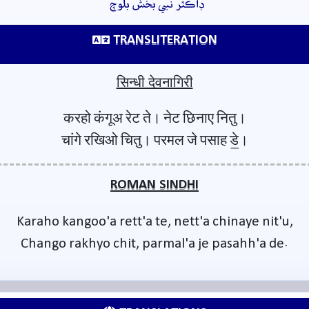
ڊاڪٽر نبي بخش بلوچ
TRANSLITERATION
सिन्धी देवनागिरी
करहो कंगूअ रेट ते। नेट छिनाए नितु।
चांगे रखिओ चितु। परमल जे पसाह डे॒।
ROMAN SINDHI
Karaho kangoo'a rett'a te, nett'a chinaye nit'u,
Chango rakhyo chit, parmal'a je pasahh'a de.