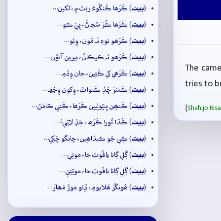
بيت
(
) ڪَرَھا ڪَنگُوءَ ريٽَ ۾، لَکين…
بيت
(
) ڪَرَھا ڪُرَ سُڃاڻُ، پِيَ ڪو…
بيت
(
) ڪَرَھو توءِ نَہ مُون، وِئو…
بيت
(
) ڪَرَھو نَہ ڪيڪانُ، پيرين آئوُن…
The came
بيت
(
) ڪَرَھي کي ڪَئِين، جان وِڌَمِ…
tries to 
بيت
(
) ڪَسَرَ ڇَڏِ ڪَنواٽَ، وِکون وِجُهہ…
بيت
(
) ڪَنھِن ڀِنڀُولِيين ڪَرَھا، ڪَنِي ڪامَڻ…
[
Shah jo Ri
بيت
(
) ڪُڌا تُورا ڪَرَھا، ڇَڏِ لاڻِيءَ…
بيت
(
) ڪِي جَو ڪيڏاھِين، چانگو چَکِي…
بيت
(
) ڳَلِ ڳانا ياقُوتَ جا، موتِي…
بيت
(
) ڳَلِ ڳانا ياقُوتَ جا، موتِيَنِ…
بيت
(
) ھُونگَرَ ھَلايومِ، ڏِئو موڙَ مَھارَ…