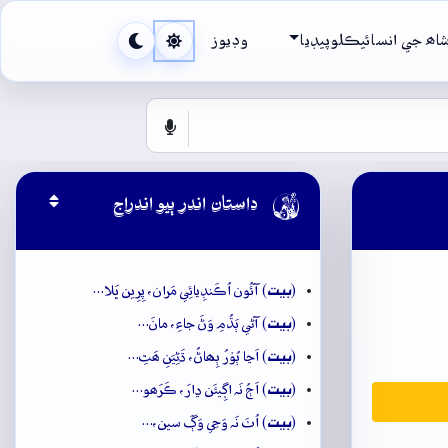
اھ جي انسائيڪلوپيڊيا
وڊيوز

داستان اندر ٻيو اندراج
بيت
(
) آئُون اُڪَنڊِيائِي مَران، پِرِين ڀَلا…
بيت
(
) آڻي ٻَڌُمِ وَڻَ جاءِ، مانَ…
بيت
(
) اَڃا ٻُوۡرُ ٻِھاڻُ، ڌَڻِيَنِ ھَٿِ…
بيت
(
) اَڄُ نَہ اڳِيئَن ڍارَ، ڪَرَھو…
بيت
(
) اُٺَ نَہ وَڃي وَڳَ سين،…