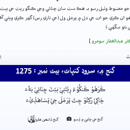
جو مضبوط وٽيل رسو بہ هڪ سٽ سان ڇنائي وڃي ڪنگو ريٽ جي ٻيٽ تي
هو ان ڪري جو اٺ جي دل ۾ پرمل ول (جي تازي رس) گهر ڪري ويئي آهي
ي نٿو سگهي.)
ٽر عبدالغفار سومرو
]
تُ
ا
گنج ۾، سرود کنڀات، بيت نمبر : 1275
ڪَرَهُوْ ڪَنکُّوْءَ رٖيْٽَتٖيْ نٖيْٽَ ڇِنَائٖيْ نِةُ﮶
چَاکٖيْ رَکِئُوْ چِتُ پَرَمَلَ جٖيْ پَسَاهَڎٖيْ﮶

گنج جي ڇاپي ۾ ڏِسو
گنج ڏانھن ھلو