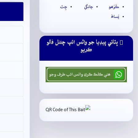
ڪَرَھو
چانگي
چِتُ
پَساھَ
ڀٽائي پيڊيا جو واٽس ائپ چئنل فالو
ڪريو