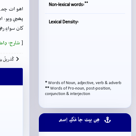
**
Non-lexical words:
اهو اٺ چم 
پھچي ويو. ا
Lexical Density:
کان سواءِ ره
[
شارح: ڊاڪ
گُذريلُ بي
*
Words of Noun, adjective, verb & adverb
**
Words of Pro-noun, post-position,
conjunction & interjection
ھِن بيت جا مُکيہ اِسم