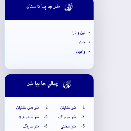

سُر جا ٻيا داستان
نيڻ ۽ تارا
چنڊ
وايون

رسالي جا ٻيا سُر
سُر ڪلياڻ
سُر يمن ڪلياڻ
سُر سريراڳ
سُر سامونڊي
سُر سھڻي
سُر سارنگ