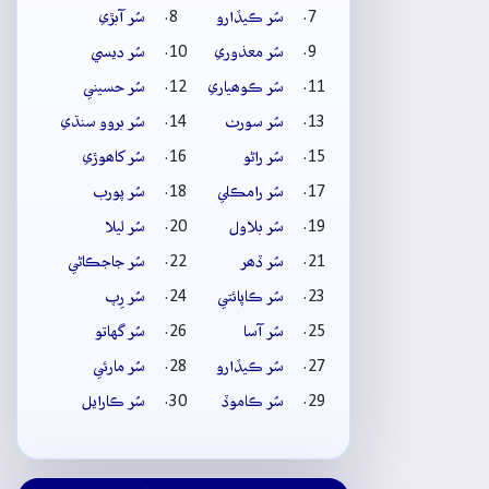
سُر ڪيڏارو
سُر آبڙي
سُر معذوري
سُر ديسي
سُر ڪوھياري
سُر حسيني
سُر سورٺ
سُر بروو سنڌي
سُر راڻو
سُر کاھوڙي
سُر رامڪلي
سُر پورب
سُر بلاول
سُر ليلا
سُر ڏھر
سُر جاجڪاڻي
سُر ڪاپائتي
سُر رِپ
سُر آسا
سُر گهاتو
سُر ڪيڏارو
سُر مارئي
سُر ڪاموڏ
سُر ڪارايل