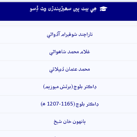
ھِي بيت ٻين سھيڙيندڙن وٽ ڏِسو
تاراچند شوقيرام آڏواڻي
غلام محمد شاھواڻي
محمد عثمان ڏيپلائي
ڊاڪٽر بلوچ (برٽش ميوزيم)
ڊاڪٽر بلوچ (1165-1207 ھ)
ٻانهون خان شيخ