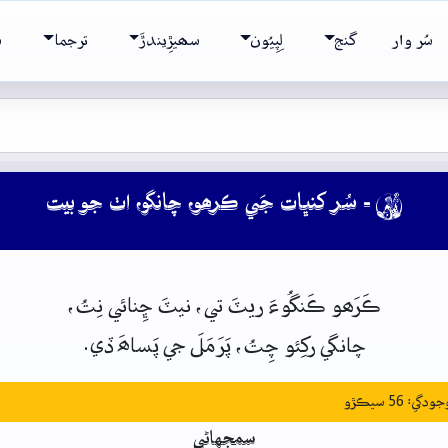
سُر وار
گنج
لِپِيُون
سھيڙِيندڙَ
ترجما
ش
- سُر کنڀات جَي ڪرھو، چانگو، اٺ جو بيت

ڪَرَھو
ڪَنگُوءَ ريٽَ
تي،
نيٽَ ڇِنائي
نِتُ،
چانگي
رکِئو
چِتُ،
پَرَمَلَ
جي
پَساھَ
ڏي.
: 56 سيڪڙو
سمجهاڻي