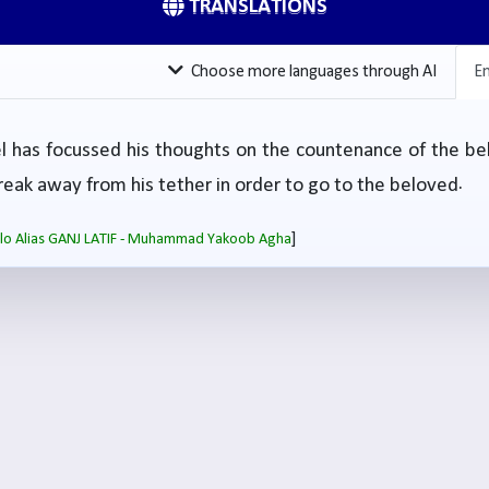
TRANSLATIONS
Choose more languages through AI
En
l has focussed his thoughts on the countenance of the be
break away from his tether in order to go to the beloved.
]
salo Alias GANJ LATIF - Muhammad Yakoob Agha