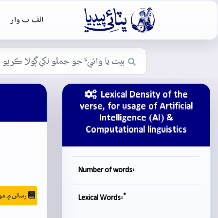

الف ب وار
Lexical Density of the
verse, for usage of Artificial
Intelligence (AI) &
Computational linguistics
Number of words:
رسالن ۾ موجودگي
*
Lexical Words: