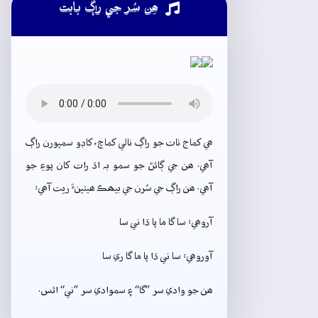
ھِن سُر جي راڳ بابت
ھي کماج ٺاٺ جو راڳ نالي کماچ، کاڊو سمپورن راڳ
آھي. ھن جي ڳائڻ جو سمو بہ اڌ رات کان پوءِ جو
آھي. ھن راڳ جي سُرن جي بيھڪ ھيٺينءَ ريت آھي:
آروھي: سا گا ما پا ڌا ني سا
آوروھي: سا ني ڌا پا ما گا ري سا
ھن جو وادي سر ”گا“ ۽ سموادي سر ”ني“ اٿس.