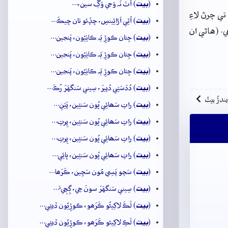
بيت
(
) اُٺَ نَہ وَڃي وَڳَ سين،…
 چرڻ لاءِ
بيت
(
) اُٿِي اَڙائِينسِ، ڇڏِئو تان ڇيڪَ…
. (هاڻي ان
بيت
(
) جِئان ڪوڙِ ٻَہ ڪاٺِيُون، پَنجين…
بيت
(
) جِئان ڪوڙِ ٻَہ ڪاٺِيُون، پَنجين…
بيت
(
) جِئان ڪوڙِ ٻَہ ڪاٺِيُون، پَنجين…
بيت
(
) دُدَسَتِي دُپيرَ، سِيني سَنگهَرَ رُڪَ…
ِيندڙُ بيتُ
بيت
(
) راتِ سَھائِي ڀُون سَنئِين، پَٽِنِ…
بيت
(
) راتِ سَھائِي ڀُون سَنئِين، پِرتِ…
بيت
(
) راتِ سَھائِي ڀُون سَنئِين، پِرتِ…
بيت
(
) راتِ سَھائِي ڀُون سَنئِين، ڀائِي…
بيت
(
) سَچو پَسِي مُون سَڃِين، ڪَرَھا…
بيت
(
) سِيني سَنگهَرَ سونَ جِي، ڳِچِيءَ…
بيت
(
) لَڪَ لاکِيڻُو ڪَرَھو، ڪوڙِيُون ڏيئِي…
بيت
(
) لَڪِ لاکِيڻو ڪَرَھو، ڪوڙِيُون ڏيئِي…