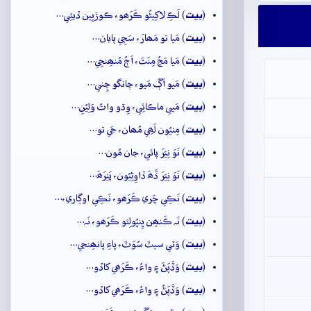
بيت
(
) لَڪِ لاکِيڻُو ڪَرَھو، ڪوڙيِين ڏيئِي…
بيت
(
) مَيا تو مَھارَ، سَڄِي پايان…
بيت
(
) مَيا مَڃُ مِنَٿَ، اَڄُ مُنھِنجِي…
بيت
(
) مَيو اَڳَ مَيو، چانگو چِني…
بيت
(
) مَيي ماڪائِي، وِڌو واتُ وَلِيُنِ…
بيت
(
) مِٺيُون لَھِي مُھان، جَي تو…
بيت
(
) نَوَ نِيَرَ پائي، جان مُون…
بيت
(
) نَوَ نِيَرَ ڏَھَ ڏاوِڻِيُون، پَنِرَھَ…
بيت
(
) نَڪِي چَري ڪَرَھو، نَڪِي اوڳاري،…
بيت
(
) نَہ ڪَنھِن ڀِنڀُولِئو ڪَرَھو، نَہ…
بيت
(
) وَٽي سيٽَ سُوَٽَ، پاءِ پانھِنجي…
بيت
(
) وَڏَپَڻَ ۽ واءُ، ڪَرَھي کاڏو…
بيت
(
) وَڏَپَڻُ ۽ واءُ، ڪَرَھي کاڏو…