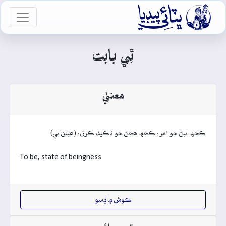

vigation
ٿِي بابت
معنيٰ
ڪجهہ ٿيڻ جو امر، ڪجهہ ھجڻ جو تاڪيد ڪرڻ، (ھيئن ٿي)
To be, state of beingness
ڪوش ۾ ڏِسو