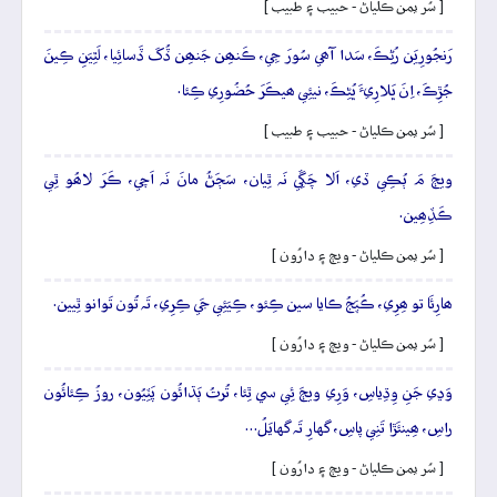
[ سُر يمن ڪلياڻ - حبيب ۽ طبيب ]
رَنجُورِيَن رُڻِڪَ، سَدا آھي سُورَ جِي، ڪَنھِن جَنھِن ڏُکَ ڏَسائِيا، لَٿِيَنِ ڪِينَ
جُڙِڪَ، اِنَ ڀَلارِيءَ ڀُڻِڪَ، نيئِي ھيڪَرَ حُضُورِي ڪِئا.
[ سُر يمن ڪلياڻ - حبيب ۽ طبيب ]
ويڄَ مَ ٻُڪِي ڏي، اَلا چَڱِي نَہ ٿِيان، سَڄَڻُ مانَ نَہ اَچي، ڪَرَ لاھُو ٿِي
ڪَڏِھِين.
[ سُر يمن ڪلياڻ - ويڄ ۽ دارُون ]
ھارِئَا تو ھِرِي، ڪُپَجُ ڪايا سين ڪِئو، ڪِيَئِي جَي ڪِرِي، تَہ تُون تَوانو ٿِيين.
[ سُر يمن ڪلياڻ - ويڄ ۽ دارُون ]
وَڍي جَنِ وِڌِياسِ، وَرِي ويڄَ ئِي سي ٿِئا، تُرتُ ٻَڌائُون پَٽِيُون، روزُ ڪِئائُون
راسِ، ھِينئَڙا تَنِي پاسِ، گهارِ تَہ گهايَلُ…
[ سُر يمن ڪلياڻ - ويڄ ۽ دارُون ]