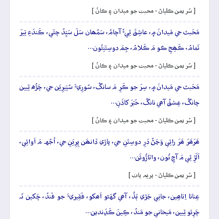
[ سُر يمن ڪلياڻ - محبت جو ميدان ۽ ڪانُ ]
مَحَبتَ جي مَيدانَ ۾، عاشِقَ ٿِيءُ آچامُ، سَمُھان سَلَ سَيِّدُ چئَي، ڪَندَءِ تِيرَ
تَمامُ، ڪَھِجِ ڪو مَ ڪَلامُ، جِمَ دوسِتَنِئُون…
[ سُر يمن ڪلياڻ - محبت جو ميدان ۽ ڪانُ ]
مَحَبتَ جي مَيدانَ ۾، سِرَ جو ڪَرِ مَ سانگُ، سُورِيءَ سُپَيرِيَن جي، چَڙُه ٿِيين
چانگُ، عِشقُ آھي نانگُ، خَبَرَ کاڌَنِ…
[ سُر يمن ڪلياڻ - محبت جو ميدان ۽ ڪانُ ]
ھَرَھَرَ ھَرَ رائِي وَڃَڻُ دَرِ دوسِتَنِ جي، پاڙي ڏانھَن پِرِيَنِ جي، اُجُهہ مَ اَوائِي،
اَلَڙِ ٿِي مَ آڇِ تُون، واٽاڙُوئَن…
[ سُر يمن ڪلياڻ - پريم پاٺ ]
عِناتا اِتاھِين، جانِي جَڙي ٻَڌُ، آھي گهَڻو اَھکو، فَقِيريءَ جو فَندُ، چَکين تَہ
چَرِئو ٿِيين، مَيخاني جو مَندُ، ڪِينَ ڪَڍَندين…