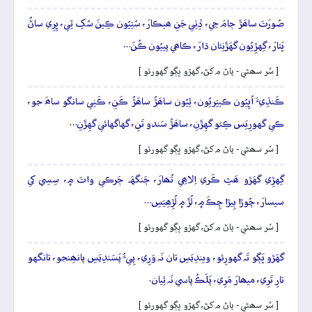
صُورَتَ ساھَڙَ ڄامَ جِي، ڏِٺِي جَنِ ھيڪارَ، سُتِيُون ڪِينَ سُکِ ٿِي، ڀِرِي ساڻُ
ڀَتارَ، گِهڙِيُون گهَڙَنِئان ڌارَ، ڪاھي پييُون ڪُنَ…
[ سُر سھڻي - پاڻ م کڻ، گهڙو ڀڳو گهورئو ]
ڪَنڌِيءَ اُڀِيُون ڪيتِريُون، ٿِيُون ساھَڙُ ساھَڙُ ڪَنِ، ڪَنِي سانگو ساھَ جو،
ڪي گهورِيَس ڪِئو گهِڙَنِ، ساھَڙُ سَندو تَنِ، گهاگهائي گهِڙَنِ…
[ سُر سھڻي - پاڻ م کڻ، گهڙو ڀڳو گهورئو ]
گِهڙِي گهَڙو ھَٿِ ڪَري اِلاھِي تُھارَ، ڄَنگهَہ ڄَرڪي واتَ ۾، سِسِي کي
سيسارَ، چُوڙا ٻِيڙا چِڪَ ۾، لُڙَ ۾ لُڙِھِيَسِ…
[ سُر سھڻي - پاڻ م کڻ، گهڙو ڀڳو گهورئو ]
گهَڙو ڀَڳو تَہ گهورِئو، ويندِيَسِ تان نَہ وَرِي، پِيءُ پَسَندِيَسِ پانھِنجو، تانگهو
تارِ تَرِي، ميھارَ مَرِي، پَلَڪُ پاسي نَہ ٿِيان.
[ سُر سھڻي - پاڻ م کڻ، گهڙو ڀڳو گهورئو ]