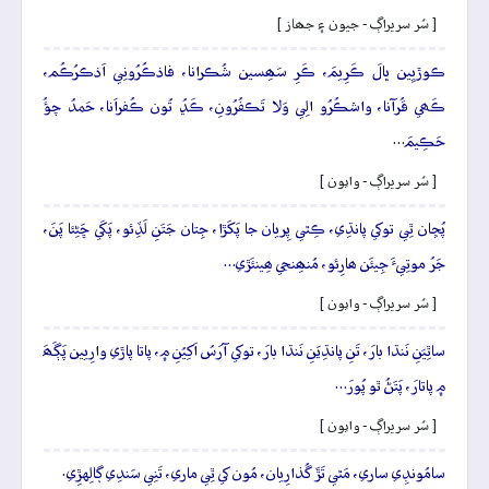
[ سُر سريراڳ - جيون ۽ جھاز ]
ڪوڙيِين ڀالَ ڪَرِيمَ، ڪَرِ سَھِسين شُڪرانا، فاذڪُرُونِي اَذڪرُڪُم،
ڪَھي قُرآنا، واشڪُرُو الِي وَلا تَڪفُرُونِ، ڪَڍُ تُون ڪُفراَنا، حَمدُ چؤُ
حَڪِيمَ…
[ سُر سريراڳ - وايون ]
پُڇان ٿِي توکي پانڌِي، ڪِٿي پِريان جا پَکَڙا، جِتان جَتَنِ لَڏِئو، پَکَي ڇَڻِئا پَنَ،
جَرُ موتِيءَ جِيئَن ھارِئو، مُنھِنجي ھِينئَڙي…
[ سُر سريراڳ - وايون ]
ساٿِيَنِ نَنڌا بارَ، تَنِ پانڌِيَنِ نَنڌا بارَ، توکي آرَسُ اَکِيُنِ ۾، پاتا پاڙي وارِيين پَڳَھَ
۾ پاتارَ، پَتَڻُ ٿو پُورَ…
[ سُر سريراڳ - وايون ]
سامُونڊِي ساري، مَٿي تَڙَ گُذارِيان، مُون کي ٿِي ماري، تَنِي سَندِي ڳالِهڙِي.