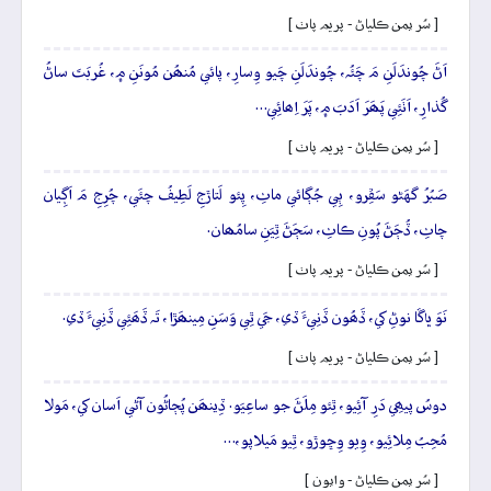
[ سُر يمن ڪلياڻ - پريم پاٺ ]
اَڻَ چُوندَلَنِ مَ چَئُہ، چُوندَلَنِ چَيو وِسارِ، پائي مُنھُن مُونَنِ ۾، غُربَتَ ساڻُ
گُذارِ، اَٺَئِي پَھَرَ اَدَبَ ۾، پَرَ اِھائِي…
[ سُر يمن ڪلياڻ - پريم پاٺ ]
صَبُرُ گهَڻو سَڦِرو، ٻِي جُڳائي ماٺِ، پِئو لَتاڙجِ لَطِيفُ چئَي، چُرِجِ مَ اَڳِيان
چاٺِ، ڏُڄَڻَ پُونِ ڪاٺِ، سَڄَڻَ ٿِيَنِ سامُھان.
[ سُر يمن ڪلياڻ - پريم پاٺ ]
نَوَ ڀاڱا نوڻِ کي، ڏَھُون ڏَنِيءَ ڏي، جَي ٿِي وَسَنِ مِينھَڙا، تَہ ڏَھَئِي ڏَنِيءَ ڏي.
[ سُر يمن ڪلياڻ - پريم پاٺ ]
دوسُ پيھِي دَرِ آئِيو، ٿِئو مِلَڻَ جو ساعِيَو. ڏِينھَن پُڄاڻُون آڻي اَسان کي، مَولا
مُحِبُ مِلائِيو، وِيو وِڇوڙو، ٿِيو مَيلاپو،…
[ سُر يمن ڪلياڻ - وايون ]