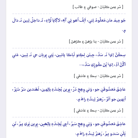
[ سُر يمن ڪلياڻ - صوفي ۽ طالب ]
جَو مِيمَ مان مَعلُومُ ٿِئي، اَلِفُ اُھو ئِي آھِ، لاڳاپا لُڙاءِ، تَہ داخِلُ ٿِيين نَہ دالَ
۾.
[ سُر يمن ڪلياڻ - پنا پڙهڻ ۽ ڪڙهڻ ]
سِڪَڻَ اِيءَ نَہ سَڌَ، جِيئَن لِڪِئو لَياڪا پائيين، پَئِي پِريان جي نَہ ٿِيين، مَٿي
اَڱَڻَ اَڌَ، اِيءَ پُڻ ڪُوڙِي سَڌَ،…
[ سُر يمن ڪلياڻ - سِڪ ۽ عاشقي ]
عاشِقَ مَعشُوقَنِ جو، وَٺي وِھِجِ دَرُ، پِرِين پُڇَندَءِ پاڻِهين، لَھَندين سَرُ سُڀَرُ،
اُنِهين جو اَثَرُ، رَھبَرُ ٿِيندُءِ راھَ ۾.
[ سُر يمن ڪلياڻ - سِڪ ۽ عاشقي ]
عاشِقَ مَعشُوقَنِ جو، وَٺِي وِھِجِ سَيرُ، اَچِي پُڇَندَءِ پاڻِھيِن، پِرِين ڀَري پيرُ، تَنِ
ڀَلَنِ سَندو ڀيرُ، رَھبَرُ ٿِيندُءِ راھَ ۾.