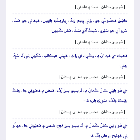
[ سُر يمن ڪلياڻ - سِڪ ۽ عاشقي ]
عاشِقَ مَعشُوقَنِ جو، وَٺِي وِھِجِ رَندُ، پِياريندَءِ پاڻِهين، مَيخاني جو مَندُ،
سَرو اُنِ جو سَڦِرو، سُپَڪُ آھي سَنڌُ، مَتان ڪَڍين…
[ سُر يمن ڪلياڻ - سِڪ ۽ عاشقي ]
مَحَبتَ جي مَيدانَ ۾، رَڪَنِ ناھي راندِ، حَبِيبَنِ ھيڪاندِ، سَگَهنِ ٿِيي نَہ سَيِّدُ
چئَي.
[ سُر يمن ڪلياڻ - محبت جو ميدان ۽ ڪانُ ]
جَي ھُو پائِينِ ڪانُ ڪَمانَ ۾، تَہ سِينو سِپَرَ رَکُ، مُنھَن ۾ مَحبُوبَنِ جا، چاڪَ
چُٽِڪا چَکُ، سُورِي ڀانءِ مَ…
[ سُر يمن ڪلياڻ - محبت جو ميدان ۽ ڪانُ ]
جَي ھُو پائِينِ ڪانُ ڪَمانَ ۾، تَہ سِينو سِپَرَ ڏيجِ، مُنھَن ۾ مَحبُوبَنِ جا، جهالُو
ٿِي جَهليجِ، پاھان پَڳَ مَ…