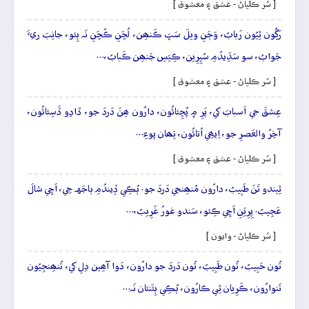
[ سُر ڪلياڻ - عشق ۽ معشوق ]
رَڳُون ٿِيُون رَبابُ، وَڄَنِ ويلَ سَڀَ ڪَنھِن، لُڇَنِ ڪُڇَنِ نَہ ٻِئو، جانِبَ ريءَ
جَوابُ، سو سَڌِيدُمِ سُپِرِين، ڪِيَسِ جَنھِن ڪَبابُ،…
[ سُر ڪلياڻ - عشق ۽ معشوق ]
عِشقَ جي اَسبابَ کي، پَرِ ۾ پُڇِئائُون، دارُون ھِنَ دَردَ جو، ڏاڍو ڏَسِئائُون،
آخِرُ والعَصرِ جو، اِيھِي اُتائُون، تِھان پوءِ…
[ سُر ڪلياڻ - عشق ۽ معشوق ]
ٿِيندو تَنَ طَبِيبُ، دارُون مُنھِنجي دَردَ جو. ٻُڪِي ڏِيندُمِ ٻاجَهہ جِي، اَچِي شالَ
عَجِيبُ. پِرِيَنِ اَچِي ڪِئو، سَندو غورُ غَرِيبُ،…
[ سُر ڪلياڻ - وايون ]
تُون حَبِيبُ، تُون طَبِيبُ، تُون دَردَ جو دارُون، دَوا آھِين دِلِ کي، تُنھِنجِيُون
تَنوارُون، ڪَرِيان ٿِي ڪارُون، ٻُڪِي ٻِئَنئان نَہ…