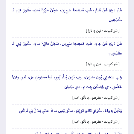
ھُنَ تاري ھُنَ ھَنڌِ، ھُتِ مُنھِنجا سُپِرِين، سَڄَڻَ ماکِيءَ مَندِ، ڪَوڙا ٿِيَنِ نَہ
ڪَڏِھِين.
[ سُر کنڀات - نيڻ ۽ تارا ]
ھُنَ تاري ھُنَ جاءِ، ھُتِ مُنھِنجا سُپِرِين، سَڄَڻَ ماکِيءَ ساءِ، ڪَوڙا ٿِيَنِ نَہ
ڪَڏِھِين.
[ سُر کنڀات - نيڻ ۽ تارا ]
راتِ سَھائِي ڀُون سَنئِين، پِرتِ نَئِين پَنڌُ پُورِ، مَيا مَحبُوبَنِ جي، ھَلِي وانءُ
حُضُورِ، جي چُڻِڪَن چِتَ ۾، سي ڪِيئَن…
[ سُر کنڀات - ڪرھو، چانگو، اٺ ]
وَڏَپَڻُ ۽ واءُ، ڪَرَھي کاڏو کوڙِئو، ساڻُو ٿِيُسِ ساھُ، ھاڻي پَلاڻُ ئِي نَہ کَڻي.
[ سُر کنڀات - ڪرھو، چانگو، اٺ ]