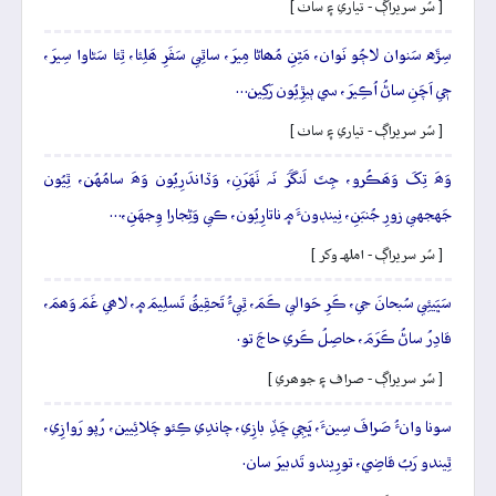
[ سُر سريراڳ - تياري ۽ ساٺ ]
سِڙَه سَنوان لاڄُو نَوان، مَٿِنِ مُھاڻا مِيرَ، ساٿِي سَفَرِ ھَلِئا، ٿِئا سَڻاوا سِيرَ،
جٖي اَچَنِ ساڻُ اُڪِيرَ، سي ٻيڙِيُون رَکِين…
[ سُر سريراڳ - تياري ۽ ساٺ ]
وَھَ تِکَ وَھَڪُرو، جِتَ لَنگَرَ نَہ ٺَهَرَنِ، وَڏاندَرِيُون وَھَ سامُهُن، ٿِيُون
جَهجهي زورِ جُنبَنِ، نِينڊونءَ ۾ ناتارِيُون، ڪي وَڻِجارا وِجهَنِ،…
[ سُر سريراڳ - املهہ وکر ]
سَڀَيئِي سُبحانَ جي، ڪَرِ حَوالي ڪَمَ، ٿِيءُ تَحقِيقُ تَسلِيمَ ۾، لاھي غَمَ وَھمَ،
قادِرُ ساڻُ ڪَرَمَ، حاصِلُ ڪَري حاجَ تو.
[ سُر سريراڳ - صراف ۽ جوھري ]
سونا وانءُ صَرافَ سِينءَ، ڀَڄِي ڇَڏِ بازِي، چاندِي ڪِئو چَلائِيين، رُپو رَوازِي،
ٿِيندو رَبُ قاضِي، تورِيندو تَدبيرَ سان.