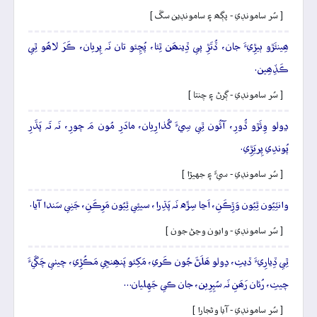
[ سُر سامونڊي - پڳھ ۽ سامونڊين سڱ ]
ھِينئَڙو ٻيڙِيءَ جان، ڏُتَڙِ پي ڏِينھَن ٿِئا، پُڇِئو تان نَہ پِريان، ڪَرَ لاھُو ٿِي
ڪَڏِھِين.
[ سُر سامونڊي - ڳرڻ ۽ چنتا ]
ڍولو وِئَڙو ڏُورِ، آئُون ٿِي سِيءَ گُذارِيان، مادَرِ مُون مَ چورِ، نَہ تَہ پَڌَرِ
پُوندِي پِريَڙِي.
[ سُر سامونڊي - سيءَ ۽ جهيڙا ]
وانٽِيُون ٿِيُون وَڙِڪَنِ، اَڃا سِڙَه نَہ پَڌِرا، سيئِي ٿِيُون مَرِڪَنِ، جَنِي سَندا آيا.
[ سُر سامونڊي - وايون وڃڻ جون ]
ٿِي ڏِيارِيءَ ڏيٺِ، ڍولو ھَلَڻَ جُون ڪَري، مَکِئو پَنھِنجِي مَڪُڙِي، چيٺي چَڱيءَ
چيٺِ، رُئان رَھَنِ نَہ سُپِرِين، جان ڪي جَهِليان…
[ سُر سامونڊي - آيا وڻجارا ]