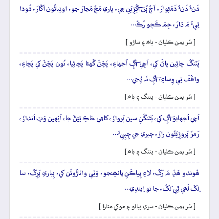
ڌَنءُ ڌَنءُ ڌَمَڻِوارَ، اَڄُ پُڻ آڳَڙِيَنِ جِي، ٻاري مَچُ مَجازَ جو، اوتِيائُون اَڱارَ، ڌُوڌا
ٿِيءُ مَ ڌارَ، جِمَ ڪَچو رُڪُ…
[ سُر يمن ڪلياڻ - باھ ۽ ساڙو ]
پَتَنگُ چائِين پاڻَ کي، اَچِي آڳِ اُجهاءِ، پَچَڻَ گَهڻا پَچائِيا، تُون پَچَڻَ کي پَچاءِ،
واقُفُ ٿِي وِساءِ، آڳِ نَہ ڏِجي…
[ سُر يمن ڪلياڻ - پتنگ ۽ باھ ]
اَچي اُجهايو آڳِ کي، پَتَنگَنِ سين پَروازَ، کامِي خاڪِ ٿِيَڻَ جا، اُنِهين وَٽِ اَندازَ،
رَمزَ پَروڙِيَئُون رازَ، ڄيري جي ڄِڀِيءَ…
[ سُر يمن ڪلياڻ - پتنگ ۽ باھ ]
ھُوندو ھَڏِ مَ رَکُ، لاءِ پِياڪَنِ پانھِنجو، وَٽِي واٽاڙُوئَن کي، پِياري پَرِکُ، سا
لِکَ لَھي ٿِي لَکُ، جا تو اِيندِي…
[ سُر يمن ڪلياڻ - سري پيالو ۽ موکي متارا ]