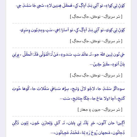
کِوَڻِ ٿِي کِواءِ، تو آئِي نِنڊَ اَڀاڳَ کي، ھَڪَلَ ھِنيَين لاءِ، سُڄي جَا سَمُنڊَ جِي.
[ سُر سريراڳ - توڪل، جاڳ سجاڳ ]
کِوَڻِ ٿِي کِوي، تو آئِي نِنڊَ اَڀاڳَ کي، تو اَسارا اِھي، سَڀَ ويندِيُون وِسَرِي.
[ سُر سريراڳ - توڪل، جاڳ سجاڳ ]
جَي تُون ٿِيين اللهَ جو، تَہ عالَمُ سَڀَ سَندوءِ، مَنْ لَّہٗ الْمُوْلٰی فَلَہٗ الْڪُلُّ ، پِرِيَنِ
پاڻَ اُتوءِ، ڪَپَرُ ڪِينَ…
[ سُر سريراڳ - توڪل، جاڳ سجاڳ ]
سوداگَرَ سَمُنڊَ جا، لاڄُو لالَ وَٽيجِ، سِڙَه سَنباھَي سَقُلاتَ جا، کُوھا خُوبُ
کَڻيجِ، اَڇا اولا عاجَ جا، چَڱا چِٽائيجِ، سَتَ…
[ سُر سريراڳ - جيون ۽ جھاز ]
اَڳِينءَ جان آئُون، جَرِ پَلَئُہ ٿِي پايان، تَہ آيَلِ وَڻِجارَنِ جُون، ٿِيُون ڌَڳَنِ
ڌَڄائُون، مَنجهان رُوحَ رَءِ ٿِئا، مُحَّمَدُ مَڃِيائُون،…