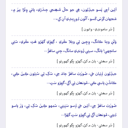
اَئِين اَچِي پَسو جيڏِيُون، ھِي جو حالُ مُنھِنجي جِندَڙي، پائي وِئَڙا پيرَ ۾،
مَنجهان کَرَسَ کَسو، آئُون ڏورِيندِي اُنِ کي،…
[ سُر سامونڊي - وايون ]
وَڻَنِ ويٺا ڪانگَ، وِچِين ٿِي ويلا ڪَري ، گِهڙِي گهَڙو ھَٿِ ڪَري، سُڻِي
سانجِهيءَ ٻانگَ، سيئِي ڍُونڍي سانگَ، جِتي ساھَڙُ…
[ سُر سھڻي - پاڻ م کڻ، گهڙو ڀڳو گهورئو ]
جيڏِيُون ڏِٺِيان جَي، صُورَتَ ساھَڙَ ڄامَ جِي، سُکِ ٿِي سُتِيُون ڪِينَ ڪِي،
ڪانڌَنِ پاسي ڪي، مُونھان ئِي اَڳي، گهِڙو سَڀَ…
[ سُر سھڻي - پاڻ م کڻ، گهڙو ڀڳو گهورئو ]
صُورَتَ ساھَڙَ جِي، اَئِين جَي ڏِسو سَڀَيئِي، سُمهو ڪِينَ سُکِ ٿِي، وَرَ پاسو
ڏيئِي، مُونھان اَڳي ئِي گهِڙو سَڀَ گهَڙا…
[ سُر سھڻي - پاڻ م کڻ، گهڙو ڀڳو گهورئو ]