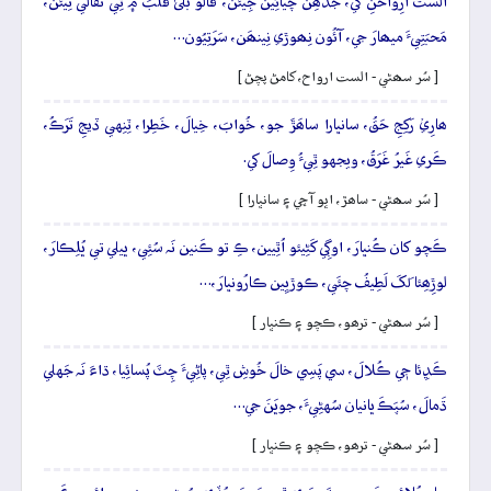
اَلَستُ اَرِواحَنِ کي، جَڏھِن چَيائِين جِيئَن، قالُو بَلیٰ قَلبَ ۾ ٿِي تَفالي تِيئَن،
مَحبَتِيءَ ميھارَ جي، آئُون نِھوڙي نِينھَن، سَرَتِيُون…
[ سُر سھڻي - الست ارواح، کامڻ پچڻ ]
ھارِيۡ رَکِجِ حَقُ، سانڀارا ساھَڙَ جو، خُوابَ، خِيالَ، خَطِرا، ٽِنِهي ڏيجِ تَرَڪُ،
ڪَري غَيرُ غَرَقُ، ويجهو ٿِيءُ وِصالَ کي.
[ سُر سھڻي - ساھڙ، اڀو آڇي ۽ سانڀارا ]
ڪَچو کان ڪُنڀارَ، اوڳِي کَڻِيئو اُٿِيين، ڪِ تو ڪَنين نَہ سُئِي، ڀيلي تي ڀُلِڪارَ،
لوڙِھِئا لَکَ لَطِيفُ چئَي، ڪوڙيِين ڪارُونڀارَ،…
[ سُر سھڻي - ترھو، ڪچو ۽ ڪنڀار ]
ڪَڍِئا جٖي ڪُلالَ، سي پَسِي خالَ خُوشِ ٿِي، پاڻِيءَ چِٽَ پُسائِيا، ڌاءَ نَہ جَهلي
ڌَمالَ، سُپَڪَ ڀانيان سُهڻِيءَ، جوڀَنَ جي…
[ سُر سھڻي - ترھو، ڪچو ۽ ڪنڀار ]