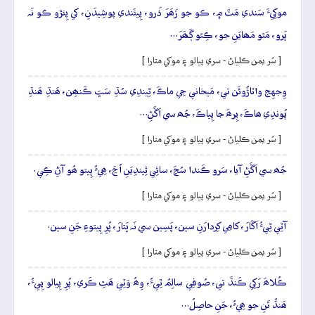
موکِيءَ سَندي مَٽَ ۾، ڪو جو زَھَرَ ذَرو، پِيئَندي پوشِيدَنِ، کي پِئڙو ڪو نَہ
پَرو، مَٿو مَھايَنِ جو، ڪِئو ڳَھَرَ…
[ سُر يمن ڪلياڻ - سري پيالو ۽ موکي متارا ]
وِجهِج واٽاڙُوئَن تي، مَيخاني جِي ماڪَ، ٿِيندِي سُڌِ سَڀَ ڪَنھِن، ھَنڌِ ھَنڌِ
پُوندِي ھاڪَ، پِرھَ جا پِياڪَ، جُھ سي اَڱَڻِ…
[ سُر يمن ڪلياڻ - سري پيالو ۽ موکي متارا ]
جُھ سي اَڱَڻِ آيا، سَرو ڪَندا سُڃَ، سائِي ٿِيندِيَنِ اُڃَ، ھِيءُ پِيتو ھُو آڻِ ڪِي.
[ سُر يمن ڪلياڻ - سري پيالو ۽ موکي متارا ]
آٽِي ٿِيءُ اَڱارَ، کامِي کِردارَنِ سين، پَسِين سي نَہ ڀَتارَ، پُرِ پِيتوءِ جَنِ سين.
[ سُر يمن ڪلياڻ - سري پيالو ۽ موکي متارا ]
ڪُلاھَ رَکِي ڪَنڌَ تي، صُوفِي سالِمُ ٿِيءُ، وِھُ وَٽِي ھَٿِ ڪَري، پُرِ پِيالو پِيءُ،
ھَنڌُ تَنِ جو ھِيءُ، جَنِ حاصِلُ…