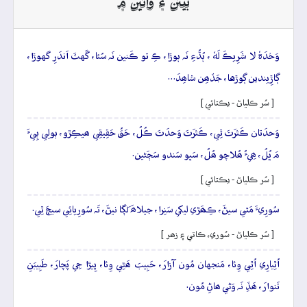
بيتن ۽ وائين ۾
وَحۡدَہٗ لا شَرِيڪَ لَهٗ ، ٻُڌُءِ نَہ ٻوڙا، ڪِ تو ڪَنين نَہ سُئا، گَهٽَ اَندَرِ گهوڙا،
ڳاڙِيندين ڳوڙها، جَڏھِن شاھِدَ…
[ سُر ڪلياڻ - يڪتائي ]
وَحدَتان ڪَثرَتَ ٿِي، ڪَثرَتَ وَحدَتَ ڪُلُ، حَقُ حَقِيقِي ھيڪِڙو، ٻولِي ٻِيءَ
مَ ڀُلُ، ھِيءُ ھُلاچو ھُلُ، سَڀو سَندو سَڄَڻين.
[ سُر ڪلياڻ - يڪتائي ]
سُورِيءَ مَٿي سيڻَ، ڪِھَڙي ليکي سَنِرا، جيلاھَ لَڳا نيڻَ، تَہ سُورِيائِي سيڄَ ٿِي.
[ سُر ڪلياڻ - سُوري، ڪاتي ۽ زھر ]
اُٿِيارِي اُٿِي وِئا، مَنجهان مُون آزارَ، حَبِيبَ ھَڻِي وِئا، پِيڙا جِي پَچارَ، طَبِيبَنِ
تَنوارَ، ھَڏِ نَہ وَڻي ھاڻِ مُون.