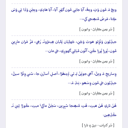
ويڄَ مَ مُون وَٽِ ويھُ، آيا جانِي مُون گهَرِ آيا، آيا ھادِي، ويڄَنِ وَڏا ئِي وَسَ
ڪِئا، مَرضَ مُنھِنجي کي،…
[ سُر يمن ڪلياڻ - وايون ]
جيڏِيُون وَٺَڙِئو ھوتَ وَڃَنِ، جَهلِيان پَليان ھِينئڙونَہ رَھي، مَرُ مَران مارِينِ
مُون، پُرزا پُرزا ڪَنِ، آئُون مُيائِي گهورِي، جَي مان…
[ سُر يمن ڪلياڻ - وايون ]
وِساريجِ مَ ويڻَ، آھي جوڀَنُ ٻَہ ٽي ڏِينھَڙا، اَصلِ اَسارَنِ جا، سُتي وِئَڙا سيڻَ،
جيڏِيُون جَي مُون وِسَھو، نِنڊَ مَ…
[ سُر يمن ڪلياڻ - وايون ]
ھُنَ تاري ھُنَ ھيٺِ، ھُتِ مُنھِنجا سُپِرِين، سَڄَڻَ ماکِيءَ ميٺِ، ڪَوڙا ٿِيَنِ نَہ
ڪَڏِھِين.
[ سُر کنڀات - نيڻ ۽ تارا ]