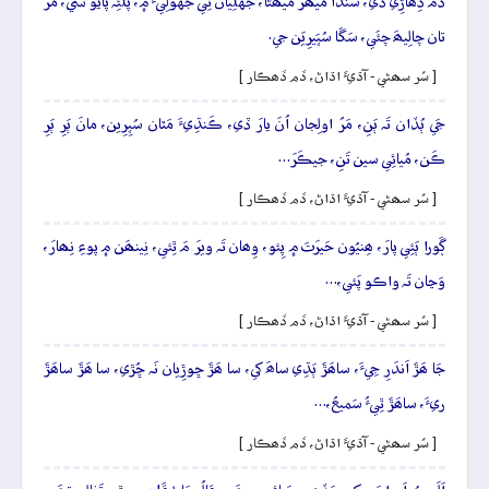
ڏَمُ ڏِھاڙِي ڏي، سَندا ميھَرَ ميھَڻا، جَهلِيان ٿِي جهولِيءَ ۾، پَلَئِہ پايو سي، مَرُ
تان چالِيھَ چئَي، سَڱا سُپَيرِيَن جي.
[ سُر سھڻي - آڌيءَ اڌاڻ، ڏم ڏھڪار ]
جَي ٻُڏان تَہ ٻَنِ، مَرُ اولِجان اُنَ يارَ ڏي، ڪَنڌِيءَ مَٿان سُپِرِين، مانَ ٻَرِ ٻَرِ
ڪَن، مُيائِي سين تَنِ، جيڪَرَ…
[ سُر سھڻي - آڌيءَ اڌاڻ، ڏم ڏھڪار ]
ڳَورا ٻَئِي پارَ، ھِنيُون حَيرَتَ ۾ پِئو، وِھان تَہ ويرَ مَ ٿِئي، نِينھَن ۾ پوءِ نِھارَ،
وَڃان تَہ واڪو پَئي،…
[ سُر سھڻي - آڌيءَ اڌاڻ، ڏم ڏھڪار ]
جَا ھَڙَ اَندَرِ جِيءَ، ساھَڙَ ٻَڌِي ساھَ کي، سا ھَڙَ ڇوڙِيان نَہ ڇُڙي، سا ھَڙَ ساھَڙَ
ريءَ، ساھَڙَ ٿِيءُ سَميعُ،…
[ سُر سھڻي - آڌيءَ اڌاڻ، ڏم ڏھڪار ]