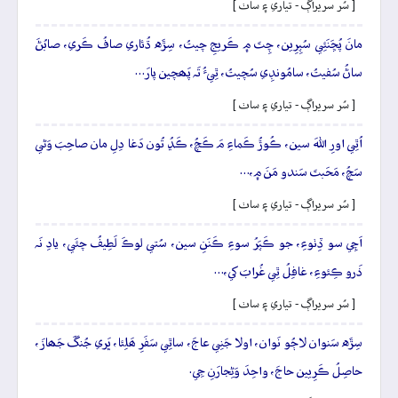
[ سُر سريراڳ - تياري ۽ ساٺ ]
مانَ پُڇَنَئِي سُپِرِين، چِتَ ۾ ڪَريجِ چيتُ، سِڙَه ڌُئاري صافُ ڪَري، صابُڻَ
ساڻُ سُفيتُ، سامُونڊِي سُچيتُ، ٿِيءُ تَہ پَھچين پارَ…
[ سُر سريراڳ - تياري ۽ ساٺ ]
اُٿِي اورِ اللهَ سين، ڪُوڙُ ڪَماءِ مَ ڪَچُ، ڪَڍُ تُون دَغا دِلِ مان صاحِبَ وَڻي
سَچُ، مَحَبتَ سَندو مَنَ ۾،…
[ سُر سريراڳ - تياري ۽ ساٺ ]
اَچِي سو ڏِٺوءِ، جو ڪَپَرُ سوءِ ڪَنَنِ سين، سُتي لوڪَ لَطِيفُ چئَي، يادِ نَہ
ذَرو ڪِئوءِ، غافِلُ ٿِي غُرابَ کي،…
[ سُر سريراڳ - تياري ۽ ساٺ ]
سِڙَه سَنوان لاڄُو نَوان، اولا جَنِي عاجَ، ساٿِي سَفَرِ ھَلِئا، ڀَري جُنگَ جَھازَ،
حاصِلُ ڪَرِيين حاجَ، واحِدَ وَڻِجارَنِ جِي.