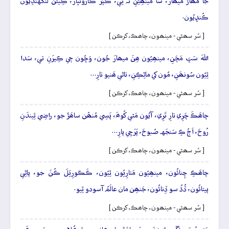
جَا مُھاڙَ ميھارَ، سا مينھِيَنِ نَہ ٿِي، ڪَپَرُ ڪارُونڀارَ، ڪِيئَن لَنگهَندِيُون
ڪُنڍِيُون.
[ سُر سھڻي - مينھون، چاھڪ، کرڪن ]
اللهَ سَڀَ مَچَنِ، مينھِيُون ھِنَ ميھارَ جُون، وَڇُون جٖي ڪِيرَنِ تي، سَدا
ٿِيُون سُونھَنِ، مُون کي ماڻِڪِنِ، تاڻي ھَنيو تارِ…
[ سُر سھڻي - مينھون، چاھڪ، کرڪن ]
چاھَڪَ چَرِي تارِ تَرِي، آيُون مَٿي کُوھَ، پَسِي مُنھُن ساھَڙَ جو، راضِي ٿِيندَنِ
رُوحَ، اَڄُ ڪِ سَنجَهہ صُبوحَ، پَرَچِي پارِ…
[ سُر سھڻي - مينھون، چاھڪ، کرڪن ]
چاھَڪِ چِنائُون، مينھِيُون مَتارِيُون ٿِيُون، ڪَڪورِيَلَ ڪُنَ جو، پاڻِي
پيتائُون، ڏُڌُ سو ڏِنائُون، جَنھِن مان عالَمُ آسودو ٿِيو.
[ سُر سھڻي - مينھون، چاھڪ، کرڪن ]