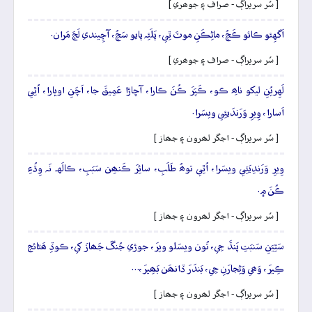
[ سُر سريراڳ - صراف ۽ جوھري ]
اَگهِئو ڪائو ڪَچُ، ماڻِڪَنِ موٽَ ٿِي، پَلَئِہ پايو سَچُ، آڇِيندي لَڄَ مَران.
[ سُر سريراڳ - صراف ۽ جوھري ]
لَهِريُنِ ليکو ناھِ ڪو، ڪَپَرَ ڪُنَ ڪارا، آڇاڙا عَمِيقَ جا، اَچَنِ اوڀارا، اُٿِي
اَسارا، وِيرِ وَرَندَيئِي ويسَرا.
[ سُر سريراڳ - اجگر لھرون ۽ جھاز ]
وِيرِ وَرَندِيَئِي ويسَرا، اُٿِي توھُ طَلَبِ، سائِرَ ڪَنھِن سَبَبِ، ڪالَهہ نَہ وِڌُءِ
ڪُنَ ۾.
[ سُر سريراڳ - اجگر لھرون ۽ جھاز ]
سَٿِيَنِ سَنبَتِ پَنڌَ جِي، تُون ويسَلو ويرَ، جوڙي جُنگَ جَھازَ کي، ڪوڏِ ھَڻائج
ڪِيرَ، وَھي وَڻِجارَنِ جِي، بَندَرَ ڏانھَن بَھِيرَ،…
[ سُر سريراڳ - اجگر لھرون ۽ جھاز ]