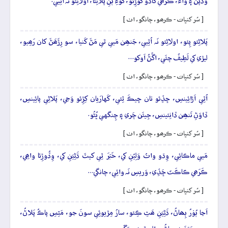
وَڏَپَڻَ ۽ واءُ، ڪَرَھي کاڏو کوڙِئو، کُوءِ ٻَنِ پَلاڻِئا، اولاڻِئو نَہ اُٿِيي.
[ سُر کنڀات - ڪرھو، چانگو، اٺ ]
پَلاڻِئو پِئو، اولاڻِئو نَہ اُٿِيي، جَنھِن مَيي ٿي مَڻَ کَنيا، سو رِڙَھَڻَ کان رَھِيو،
ليڙي کي لَطِيفُ چئَي، اڱَڻُ اَوکو…
[ سُر کنڀات - ڪرھو، چانگو، اٺ ]
اُٿِي اَڙائِينسِ، ڇڏِئو تان ڇيڪَ ٿِئي، کَهارَيان کِڙِئو وَڃي، پَلاڻِي پائِينسِ،
ڏاوَڻِ تَنھِن ڏانِئينسِ، جِيئَن چَري ۽ چِنگهي ڀُڻُو.
[ سُر کنڀات - ڪرھو، چانگو، اٺ ]
مَيي ماڪائِي، وِڌو واتُ وَلِيُنِ کي، خَبَرَ ٿِي کيٽَ ڌَڻِيَنِ کي، وِڏُوڙِئا واھِي،
ڪَرَھي ڪاڪَتَ ڇَڏِي، وَريسِ نَہ وائِي، چانگي…
[ سُر کنڀات - ڪرھو، چانگو، اٺ ]
اَڃا ٻُوۡرُ ٻِھاڻُ، ڌَڻِيَنِ ھَٿِ ڪِئو، سازُ مِڙيوئِي سونَ جو، مَٿِسِ پاڪُ پَلاڻُ،