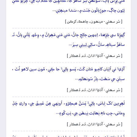
مَٿي پُرِسَ پاڳَ، سُونھَنِ سِرَ ساھَڙَ جا، ڪانهِين جا ڪُلابَ جِي، چَريو ڪَنِ
ٿِيُون چاڳَ، جوڙِيائُون جَنَتَ ۾، سَندا مينھِيُنِ…
[ سُر سھڻي - مينھون، چاھڪ، کرڪن ]
گِهڙِئا سي چَڙِهئا، اِينهين ڄاڻِجِ ڄاڻُ، مَئي مَتي مَھِراڻَ ۾، وِجُهہ پَلَٽي پاڻُ، تَہ
ساھَڙُ سيڻاھِہ ساڻُ، ساڻِي ٿِييئِي سِيرَ…
[ سُر سھڻي - آڌيءَ اڌاڻ، ڏم ڏھڪار ]
آڌِيءَ تي اُٿِيان کامِيو مَٿان کَٽَ، پَسو پاڻِيءَ جا ڪِي، مُون سين لاھو لُٽَ ،
سيڻَنِ جي سَھَٽَ، پارُ سُونھايُمِ…
[ سُر سھڻي - آڌيءَ اڌاڻ، ڏم ڏھڪار ]
لَھِرِيين لَکَ لِباسَ، پاڻِيءَ پَسَڻُ ھيڪِڙو، اُونِهي ھِنَ عَمِيقَ جِي، واري ڇَڏِ
وِماسَ، جِتِ ناھِ نِھايَتَ نِينھَن جِي، تِتِ کُوءِ…
[ سُر سھڻي - آڌيءَ اڌاڻ، ڏم ڏھڪار ]