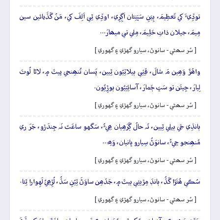
توڏِيءَ کي تَعظِيمَ، ٻِيَنِ سَڀَنِئان اَڳِرِي، اوڏِي ٿِي اَلِفَ کي، مَنُ گَڏَيائين سين
مِيمَ، جيلان ذاتِ حَلِيمَ، مِلي تي ميھارَ…
[ سُر سھڻي - سانوڻ، سيارو گهڙي ۽ گهوري ]
واھُڙَ وَھِين مَ شالَ، ڦِٽِي ٻيلاٽِيُون ٿِيين، پَسان تُنھِنجي پيٽَ ۾، لاڻا لُوتَ
لِيارَ، جِيئَن تو سَڀَ ڄَمارَ، آسائِتِيُون ٻوڙِيُون.
[ سُر سھڻي - سانوڻ، سيارو گهڙي ۽ گهوري ]
ٻانڌِي جَي ٻيلِي ٿِيين، تَہ حالُ ڳَرَھِيان ھِيءُ، سَگهو ساعَتَ نَہ جِندَڙو، جَرَ ري
مُنھِنجو جِيءُ، سانوَڻُ سِيارو ڀانيان، وَھِ…
[ سُر سھڻي - سانوڻ، سيارو گهڙي ۽ گهوري ]
سُڪي ھُئَڙا گَڏُ، ٻانڊَ مِڙيئِي ٻيٽَ ۾، جَڏھِن ساوَڻَ ٿِيُنِ سَڏُ، لُڙِھِيُ لَهِوارا ٿِئا.
[ سُر سھڻي - سانوڻ، سيارو گهڙي ۽ گهوري ]