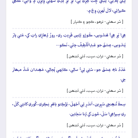
ڀيلي ڀُلائِي، پَسِي چِٽَ چَرِي ٿِي، ٻَرِ ٻَرِ ٻُڏِي سُهڻِي وِيرِنِ ۾ وائِي، ڪَچي
ڪيرائِي، لالَ لَهرِنِ وِچَ ۾.
[ سُر سھڻي - ترھو، ڪچو ۽ ڪنڀار ]
ھِيءَ ڀَرِ ھِيءُ ھَنڌوسِ، ڪَوڙو ٿِيُسِ قَرِيبَ ري، روزُ ڏِھاڙِي راتِ کي، مَٿي پارَ
پَنڌوسِ، عِشقَ جو عَبدِالْلَطِيفُ چئَي، نَڪو…
[ سُر سھڻي - تران، سڀت، ڏٺي ڏينھن ]
عَدَدُ ناھِ عِشقَ جو، سُڻِي ٿِيءُ ساڻِي، ڪانِهي پُڄاڻِي، مَھِندان مُنڌَ ميھارَ
جِي.
[ سُر سھڻي - تران، سڀت، ڏٺي ڏينھن ]
سِڪَ تُنھِنجِي سُپِرِين، اَندَرِ ٿِي اَجَهلَ، ٻَڙَڪِئو ٻاھَرِ نِڪِري، کُوري کانئِي کَلَ،
ري سِيراھِيءَ سَلَ، مُون کي ڏِنا سَڄَڻين.
[ سُر سھڻي - تران، سڀت، ڏٺي ڏينھن ]