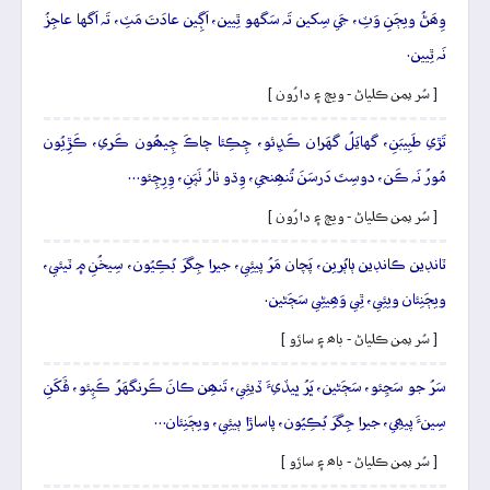
وِھَڻُ ويڄَنِ وَٽِ، جَي سِکين تَہ سَگهو ٿِيين، اَڳِين عادَتَ مَٽِ، تَہ اَگها عاجِزُ
نَہ ٿِيين.
[ سُر يمن ڪلياڻ - ويڄ ۽ دارُون ]
تَڙي طَبِيبَنِ، گهايَلُ گهَران ڪَڍِئو، چِڪِئا چاڪَ چِيھُون ڪَري، ڪَڙِيُون
مُورُ نَہ ڪَن، دوسِتَ دَرسَنَ تُنھِنجي، وِڌو ٺارُ ٺَپَنِ، وِرِچِئو…
[ سُر يمن ڪلياڻ - ويڄ ۽ دارُون ]
ٽانڊين ڪانڊين ٻاٻُرين، پَچان مَرُ پيئِي، جيرا جِگرَ بُڪِيُون، سِيخُنِ ۾ ٽيئي،
ويڄَنِئان ويئِي، ٿِي وَھِيڻِي سَڄَڻين.
[ سُر يمن ڪلياڻ - باھ ۽ ساڙو ]
سَرُ جو سَڃِئو، سَڄَڻين، ڀَرُ ڀيڏيءَ ڏيئِي، تَنھِن ڪانَ ڪَرنگهَرُ ڪَپِئو، ڦَکَنِ
سِينءَ پيھِي، جيرا جِگرَ بُڪِيُون، پاساڙا ٻيئِي، ويڄَنِئان…
[ سُر يمن ڪلياڻ - باھ ۽ ساڙو ]