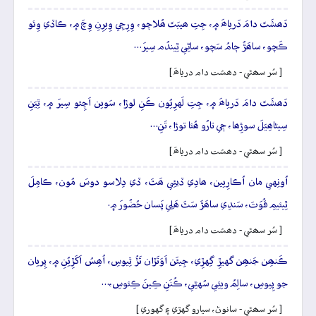
دَھشَتَ دامَ دَرياھَ ۾، جِتِ ھيبَتَ ھُلاچو، وِرِڄِي وِيرِنِ وِچَ ۾، ڪاڏي وِئو
ڪَچو، ساھَڙُ ڄامُ سَچو، ساڻِي ٿِيندُم سِيرَ…
[ سُر سھڻي - دھشت دام درياھَ ]
دَھشَتَ دامَ دَرياھَ ۾، جِتِ لَهرِيُون ڪَنِ لوڙا، سَوين اَچِئو سِيرَ ۾، ٿِيَنِ
سِيڻاھِيَلَ سوڙِھا، جٖي تارُو ھُئا توڙا، تَنِ…
[ سُر سھڻي - دھشت دام درياھَ ]
اُونِهي مان اُڪارِيين، ھادِي ڏيئِي ھَٿَ، ڏي دِلاسو دوسَ مُون، ڪامِلَ
ٿِيئيمِ قُوَتَ، سَندِي ساھَڙَ سَٿَ ھَلِي پَسان حُضُورَ ۾.
[ سُر سھڻي - دھشت دام درياھَ ]
ڪَنھِن جَنھِن گهيڙِ گِهڙِي، جِيئَن اَوَتَڙان تَڙُ ٿِيوسِ، اُھِسُ اَکَڙِيُنِ ۾، پِريان
جو پِيوسِ، سالِمُ ويئِي سُهڻِي، ڪُنَنِ ڪِينَ ڪِئوسِ،…
[ سُر سھڻي - سانوڻ، سيارو گهڙي ۽ گهوري ]