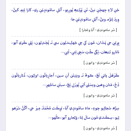
جَنِ لاءِ جِهڄَنِ نيڻَ، تَنِ پَرَڏيھِ پُورِيو، آيَلِ سامُونڊِيَنِ ري، کارا ٿِيَمِ کيڻَ،
وِردَ ٿِئڙَم ويڻَ، آيَلِ سامُونڊِيَنِ جا.
[ سُر سامونڊي - آيا وڻجارا ]
پِرِيَنِ جي پَنڌان، مُون کي جٖي جَهلِينديُون سي نَہ پُڄَندِيُون، ڀَلِي ڪَري آيو،
ٺاٺارو ڏيھان، ڀَڳي ڪُٽِ سَڄِي ٿِئي، لَٿِي…
[ سُر سامونڊي - وايون ]
ڪَرَھَلَ پائي لَڄُ، ڪوھُ نَہ ويئِيئَن اُنِ سين، اُجارِيائُون اولِيُون، ڌُئاريائُون
ڌَڄُ، مَتان وِھين ويسَلِي اُٿِي ڀُورَلِ ڀَڄُ، سيڻَنِ ساجُهرِ…
[ سُر سامونڊي - وايون ]
سِڙَه سُڃاڻِيو چوءِ، ماءَ سامُونڊِي آيا، بَرِڪَتَ مُحَّمَدُ مِيرَ جي، اَڱڻُ سُرَھو
ٿِيو، سِڪَندي مُون سالَ ٿِئا، وَڻِجارو آيو، ماڻُهو…
[ سُر سامونڊي - وايون ]