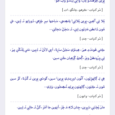
پِرِين چَڙھَندو پاڻُ، والِي ٿِيندو وَڳَ جو.
[ سُر کنڀات - ڪرھو، چانگو، اٺ ]
ڀَلا ئِي آھِينِ، پِرِين ڀَلائِيءَ پانھِنجي، سَٻاجها سِرِ چَڙِهي، ڏوراپو نَہ ڏِينِ، جَي
مُون ڏانھَن مَدِيُون ٿِيَنِ، تَہ سَڄَڻَ سَڄايُنِ…
[ سُر کنڀات - چنڊ ]
ڪِٿي ھُوندَمِ ھيرَ، ھِينئَڙي سَڄَڻَ سارِئا، اَچِي لالَڻَ نَہ ڏيِين، مَٿي پَلَنگَنِ پيرَ،
ٿِي وِرُونھَڻَ ويرَ، ڳُجهُہ ڳَرَھِيان ڪَنِ سين.
[ سُر کنڀات - چنڊ ]
ھِي ٻَہ ڳالِهڙِيُون، آئُون اورِيندِي پِرِينءَ سين، گوشي پِرِين نَہ گَڏِئا، کَرَ سين
مُون نَہ ڪِيُون، ڳالِهيُون پِريَمِ تُنھِنجُون، وَڌِي…
[ سُر کنڀات - وايون ]
مانَ پُڇَنَئِي سُپِرِين، چِتان لاھِ مَ چُرَ، اُنِهين جا اَمُرَ، کَڻُ تَہ خالِي نَہ ٿِيين.