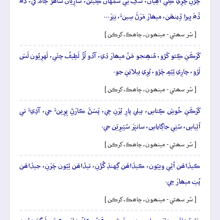
چَڙَنِ چَرِي ڪِي آھِيان، سُکِ ٿِي سُمَهان ڪِيئَن، سارِيان ساھَڙَ ڄامَ کي، ڏَھَ
ڏَھَ ڀيرا ڏِينھَن، ميھارَ مَرَڻَ سِينءَ، نِيَرَ…
[ سُر سھڻي - مينھون، چاھڪ، کرڪن ]
کَرَڪَنِ ڪِئو کَڙو، مُنھِنجو مَنُ ميھارَ ڏي، آڏو لُڙُ لَطِيفُ چئَي، لَهرِيُون لَسَ
لَڙو، چارِي ٿِيُمِ چَڙو، ٻُرِي ٻيلايَنِ جو.
[ سُر سھڻي - مينھون، چاھڪ، کرڪن ]
کَرَڪَنِ خُوشِ ڪِئاسِ، ٻيلي پارِ ٻُرَنِ جٖي، پَسَڻَ ڪارَڻِ پِرِينءَ جي، آڌِيءَ تي
اُٿِياسِ، سُتِي جاڳاياسِ، سانڀَرَ سُپَيرِيَن جي.
[ سُر سھڻي - مينھون، چاھڪ، کرڪن ]
ڪيڏاھَن اُٿِي وييُون، ڪيڏاھَن گِهنڊَ گُڙَنِ، تيڏاھَن ٿِيُون چَرَنِ، جيڏاھَن
پُٺِ ميھارَ جِي.
[ سُر سھڻي - مينھون، چاھڪ، کرڪن ]