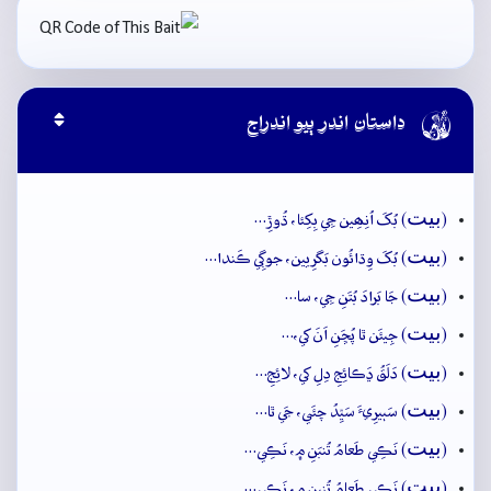

داستان اندر ٻيو اندراج
بيت
(
) بُکَ اُنِھِين جِي بِکِئا، ڌُوڙِ…
بيت
(
) بُکَ وِڌائُون بَگرِيين، جوڳِي ڪَندا…
بيت
(
) جَا بَرادَ بُتَنِ جِي، سا…
بيت
(
) جِيئَن ٿا پُڇَنِ اَنَ کي،…
بيت
(
) دَلَقُ ڍَڪائِجِ دِلِ کي، لائِجِ…
بيت
(
) سَٻيرِيءَ سَيِّدُ چئَي، جَي ٿا…
بيت
(
) نَڪِي طَعامُ تُنبَنِ ۾، نَڪِي…
بيت
(
) نَڪِي طَعامُ تُنبِنِ ۾، نَڪِي…