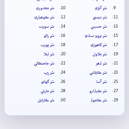
سُر آبڙي
سُر معذوري
سُر ديسي
سُر ڪوھياري
سُر حسيني
سُر سورٺ
سُر بروو سنڌي
سُر راڻو
سُر کاھوڙي
سُر پورب
سُر بلاول
سُر ليلا
سُر ڏھر
سُر جاجڪاڻي
سُر ڪاپائتي
سُر رِپ
سُر آسا
سُر گهاتو
سُر ڪيڏارو
سُر مارئي
سُر ڪاموڏ
سُر ڪارايل