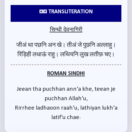
TRANSLITERATION
सिन्धी देवनागिरी
जीअं था पछनि अन खे। तीअं जे पुछनि अल्लाहु।
रिड़िही लधाऊं राहु। लथियनि लुख लतीफ़ चए।
ROMAN SINDHI
Jeean tha puchhan ann'a khe, teean je
puchhan Allah'u,
Rirrhee ladhaoon raah'u, lathiyan lukh'a
latif'u chae.