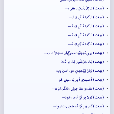
بيت
(
) نَہ کِلَنِ نَہ کِينِ ڪِي،…
بيت
(
) نَہ گِدا نَہ گَبِري نَہ…
بيت
(
) نَہ گِدا نَہ گَبِرِي، نَہ…
بيت
(
) نَہ گِدا نَہ گَبِرِي، نَہ…
بيت
(
) نَہ گِدا نَہ گِبَرِي، نَہ…
بيت
(
) ٻولِي ٻُجهارَتَ، جوڳِيان سَندِيءَ ذاتِ…
بيت
(
) پَٽَ ڇَڏِيائُون پَٽَ ۾، ڏَندَ…
بيت
(
) پُڇَڻُ پَرَڏيھِيَنِ جو، آسَڻَ وَٽِ…
بيت
(
) ڏَھڪِجِي ڏُورِ ٿِئا، ڪِي جَو…
بيت
(
) ڪَسي ڪا ڇوٽِي، نانگَنِ ٻَڌِي…
بيت
(
) گولا جٖي گِراھَ جا، جُوٺا…
بيت
(
) گَندِي ۽ گِراھُ، جَنھِن سَناسِيءَ…