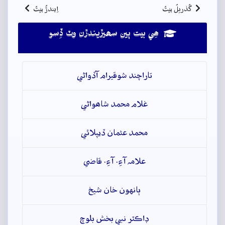
گُذريلُ بيتُ
اِيندڙُ بيتُ
ھِي بيت ٻين سھيڙيندڙن وٽ ڏِسو
تاراچند شوقيرام آڏواڻي
غلام محمد شاھواڻي
محمد عثمان ڏيپلائي
علامہ آءِ. آءِ. قاضي
ٻانهون خان شيخ
ڊاڪٽر نبي بخش بلوچ