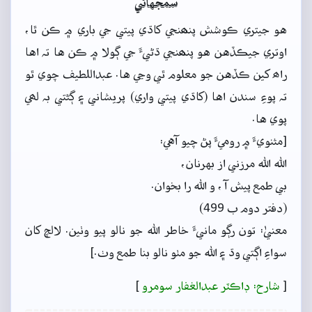
سمجهاڻي
هو جيتري ڪوشش پنھنجي کاڌي پيتي جي باري ۾ ڪن ٿا،
اوتري جيڪڏهن هو پنھنجي ڌڻيءَ جي ڳولا ۾ ڪن ها تہ اها
راھ کين ڪڏهن جو معلوم ٿي وڃي ها. عبداللطيف چوي ٿو
تہ پوءِ سندن اها (کاڌي پيتي واري) پريشاني ۽ ڳڻتي بہ لھي
پوي ها.
[مثنويءَ ۾ روميءَ پڻ چيو آهي:
الله الله مرزني از بهرنان،
بي طمع پيش آ، و الله را بخوان.
(دفتر دوم ب 499)
معنيٰ: تون رڳو مانيءَ خاطر الله جو نالو پيو وٺين. لالچ کان
سواءِ اڳتي وڌ ۽ الله جو مٺو نالو بنا طمع وٺ.]
[
شارح: ڊاڪٽر عبدالغفار سومرو
]