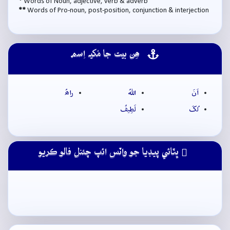
*
Words of Noun, adjective, verb & adverb
**
Words of Pro-noun, post-position, conjunction & interjection
ھِن بيت جا مُکيہ اِسم
اَنَ
اللهُ
راھُ
لُکَ
لَطِيفُ
ڀٽائي پيڊيا جو واٽس ائپ چئنل فالو ڪريو