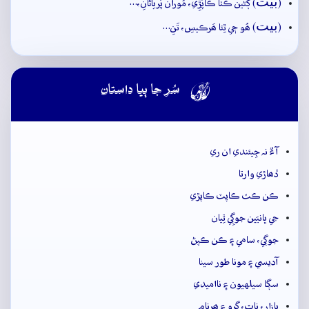
بيت
(
) ڳُڻين ڪُٺا ڪاپَڙِي، مُوران پَرياڻانِ،…
بيت
(
) ھُو جٖي ٿِئا ھَرڪيسِ، تَنِ…

سُر جا ٻيا داستان
آءٌ نہ جِيئندي ان ري
ڏھاڙي وارتا
ڪن ڪٽ ڪاپٽ ڪاپڙي
جي ڀانيَين جوڳِي ٿِيان
جوڳي، سامي ۽ ڪن ڪپڻ
آديسي ۽ مونا طور سينا
سڳا سيلهيون ۽ نااميدي
بازار، ناٿ، گرو ۽ ھرنام