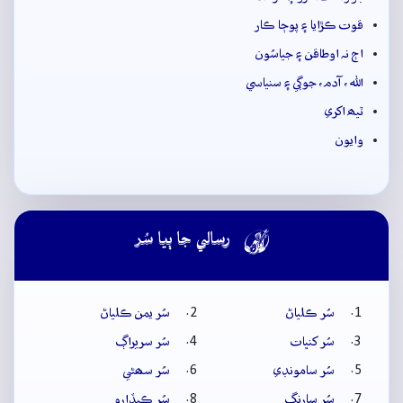
قوت ڪڙايا ۽ پوڄا ڪار
اڄ نہ اوطاقن ۽ جياسُون
الله، آدم، جوڳي ۽ سنياسي
ٽيھ اکري
وايون

رسالي جا ٻيا سُر
سُر ڪلياڻ
سُر يمن ڪلياڻ
سُر کنڀات
سُر سريراڳ
سُر سامونڊي
سُر سھڻي
سُر سارنگ
سُر ڪيڏارو