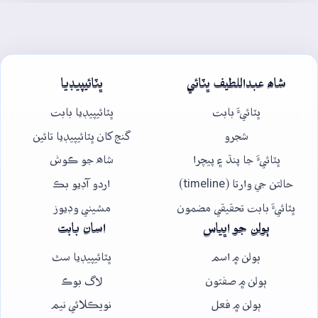
شاھ عبداللطيف ڀٽائي
ڀٽائيپيڊيا
ڀٽائيءَ بابت
ڀٽائيپيڊيا بابت
شجرو
گنج کان ڀٽائيپيڊيا تائين
ڀٽائيءَ جا پنڌ ۽ پيچرا
شاھ جو ڪوش
حالتن جي وارتا (timeline)
اردو آڊيو بڪ
ڀٽائيءَ بابت تحقيقي مضمون
مشيني وڊيوز
ٻولن جو اڀياس
اسان بابت
ٻولن ۾ اسم
ڀٽائيپيڊيا سٿ
ٻولن ۾ صفتون
لاگ بوڪ
ٻولن ۾ فعل
نويڪلائي نيم