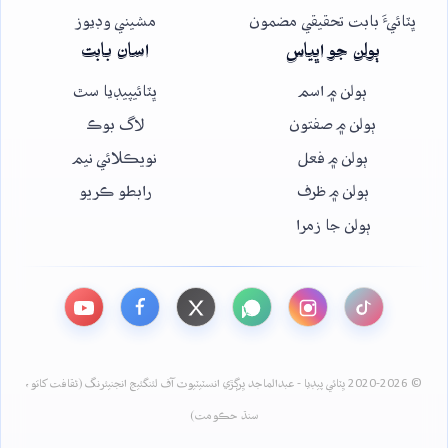
ڀٽائيءَ بابت تحقيقي مضمون
مشيني وڊيوز
ٻولن جو اڀياس
اسان بابت
ٻولن ۾ اسم
ڀٽائيپيڊيا سٿ
ٻولن ۾ صفتون
لاگ بوڪ
ٻولن ۾ فعل
نويڪلائي نيم
ٻولن ۾ ظرف
رابطو ڪريو
ٻولن جا زمرا
© 2020-2026 ڀٽائي پيڊيا - عبدالماجد ڀرڳڙي انسٽيٽيوٽ آف لئنگئيج انجنيئرنگ (ثقافت کاتو،
سنڌ حڪومت)