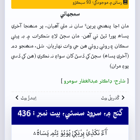
رسالن ۾ موجودگي: 93 سيڪڙو
سمجهاڻي
مان اڃا پنھنجي پرينءَ سان نہ ملي آهيان، پر منھنجا آخري
پساھ پورا ٿيڻ تي آهن. مان سڄڻ لاءِ سَڪرات ۾ بہ پيئي
سڪان ۽ روئي روئي هن جي واٽ نهاريان. شل، منھنجو دم
(آخري پساھ) سڄڻ کي ڏسڻ کان سواءِ نہ نڪري (هن کي ڏسي
پوءِ مران)
[
شارح: ڊاڪٽر عبدالغفار سومرو
]
گُذريلُ بيتُ
اِيندڙُ بيتُ
گنج ۾، سرود سسئي، بيت نمبر : 436
آَءٌ نَکَڎِيْ پِرْيَکٖيْ پُوْيُوْ ٿِئُمِ پَسَاہُ﮶