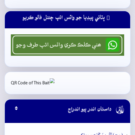
ڀٽائي پيڊيا جو واٽس ائپ چئنل فالو ڪريو

داستان اندر ٻيو اندراج
بيت