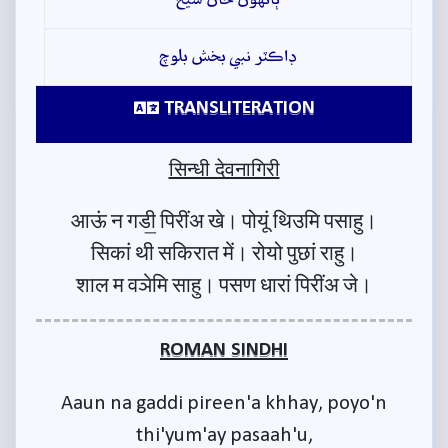
ڊاڪٽر نبي بخش بلوچ
TRANSLITERATION
सिन्धी देवनागिरी
आऊं न गडी॒ पिरींअ खे। पोयूं थिउमि पसाहु।
सिकां थी सकिरात में। रोयो पुछां राहु।
शाल म वञेमि साहु। पसण धारां पिरींअ जे।
ROMAN SINDHI
Aaun na gaddi pireen'a khhay, poyo'n
thi'yum'ay pasaah'u,