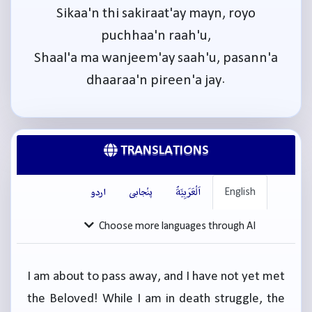
Sikaa'n thi sakiraat'ay mayn, royo
puchhaa'n raah'u,
Shaal'a ma wanjeem'ay saah'u, pasann'a
dhaaraa'n pireen'a jay.
TRANSLATIONS
English
اَلْعَرَبِيَّةُ
پنْجابی
اردو
Choose more languages through AI
I am about to pass away, and I have not yet met
the Beloved! While I am in death struggle, the