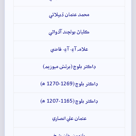
محمد عثمان ڏيپلائي
ڪلياڻ بولچند آڏواڻي
علامہ آءِ. آءِ. قاضي
ڊاڪٽر بلوچ (برٽش ميوزيم)
ڊاڪٽر بلوچ (1269-1270 ھ)
ڊاڪٽر بلوچ (1165-1207 ھ)
عثمان علي انصاري
ٻانهون خان شيخ