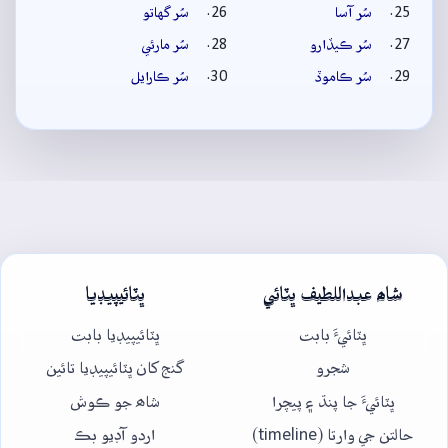
سُر آسا
سُر گهاتو
سُر ڪيڏارو
سُر مارئي
سُر ڪاموڏ
سُر ڪارايل
شاھ عبداللطيف ڀٽائي
ڀٽائيپيڊيا
ڀٽائيءَ بابت
ڀٽائيپيڊيا بابت
شجرو
گنج کان ڀٽائيپيڊيا تائين
ڀٽائيءَ جا پنڌ ۽ پيچرا
شاھ جو ڪوش
حالتن جي وارتا (timeline)
اردو آڊيو بڪ