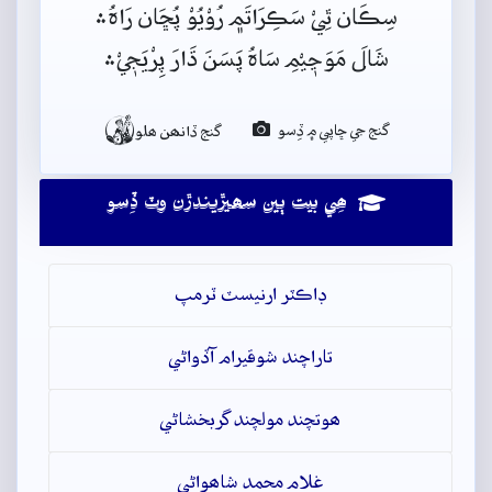
سِڪَان ٿِيْ سَڪِرَاتَم﮼ رُوْيُوْ پُڇَان رَاہُ﮶
شَالَ مَوَڃٖيْمِ سَاہُ پَسَنَ ڌَارَ پِرْيَجٖيْ﮶

گنج جي ڇاپي ۾ ڏِسو
گنج ڏانھن ھلو
ھِي بيت ٻين سھيڙيندڙن وٽ ڏِسو
ڊاڪٽر ارنيسٽ ٽرمپ
تاراچند شوقيرام آڏواڻي
ھوتچند مولچند گربخشاڻي
غلام محمد شاھواڻي