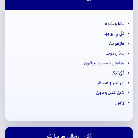
ڪتا ۽ ڪوھ
نڱي بي بوجهہ
ھاڙھو پنڌ
منڌ ۽ موت
ڪاڪل ۽ جيسرميرياڻيون
ڏُکِيءَ ڏک
اڌر نڌر ۽ ھيڪلي
سُڻڻ، ٻُڌڻ ۽ مڃڻ
وايون

رسالي جا ٻيا سُر