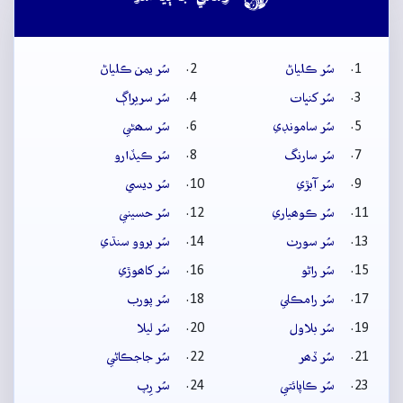
سُر ڪلياڻ
سُر يمن ڪلياڻ
سُر کنڀات
سُر سريراڳ
سُر سامونڊي
سُر سھڻي
سُر سارنگ
سُر ڪيڏارو
سُر آبڙي
سُر ديسي
سُر ڪوھياري
سُر حسيني
سُر سورٺ
سُر بروو سنڌي
سُر راڻو
سُر کاھوڙي
سُر رامڪلي
سُر پورب
سُر بلاول
سُر ليلا
سُر ڏھر
سُر جاجڪاڻي
سُر ڪاپائتي
سُر رِپ