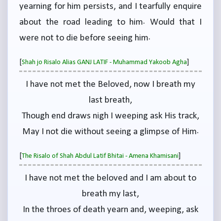
yearning for him persists, and I tearfully enquire
about the road leading to him. Would that I
were not to die before seeing him.
[
]
Shah jo Risalo Alias GANJ LATIF - Muhammad Yakoob Agha
I have not met the Beloved, now I breath my
last breath,
Though end draws nigh I weeping ask His track,
May I not die without seeing a glimpse of Him.
[
]
The Risalo of Shah Abdul Latif Bhitai - Amena Khamisani
I have not met the beloved and I am about to
breath my last,
In the throes of death yearn and, weeping, ask