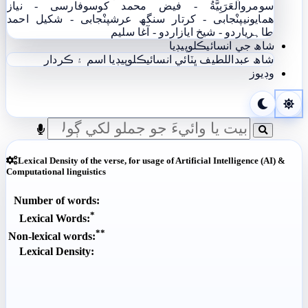
سومرو
اَلْعَرَبِيَّةُ - فيض محمد کوسو
فارسی - نياز
ھمايوني
پنْجابی - کرتار سنگھ عرش
پنْجابی - شکیل احمد
طاہری
اردو - شيخ اياز
اردو - آغا سليم
شاھ جي انسائيڪلوپيڊيا
شاھ عبداللطيف ڀٽائي انسائيڪلوپيڊيا
اسم ۽ ڪردار
وڊيوز
Lexical Density of the verse, for usage of Artificial Intelligence (AI) &
Computational linguistics
Number of words:
*
Lexical Words:
**
Non-lexical words:
Lexical Density: