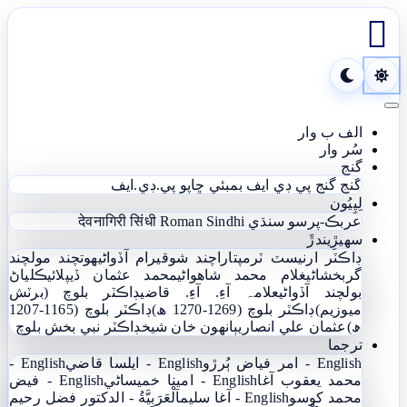

Toggle navigation
الف ب وار
سُر وار
گنج
گنج
گنج پي ڊي ايف
بمبئي ڇاپو پي.ڊي.ايف
لِپِيُون
عربڪ-پرسو سنڌي
Roman Sindhi
देवनागिरी सिंधी
سھيڙِيندڙَ
ڊاڪٽر ارنيسٽ ٽرمپ
تاراچند شوقيرام آڏواڻي
ھوتچند مولچند
گربخشاڻي
غلام محمد شاھواڻي
محمد عثمان ڏيپلائي
ڪلياڻ
بولچند آڏواڻي
علامہ آءِ. آءِ. قاضي
ڊاڪٽر بلوچ (برٽش
ميوزيم)
ڊاڪٽر بلوچ (1269-1270 ھ)
ڊاڪٽر بلوچ (1165-1207
ھ)
عثمان علي انصاري
ٻانهون خان شيخ
ڊاڪٽر نبي بخش بلوچ
ترجما
English - امر فياض ٻُرڙو
English - ايلسا قاضي
English -
محمد يعقوب آغا
English - امينا خميساڻي
English - فيض
محمد کوسو
English - آغا سليم
اَلْعَرَبِيَّةُ - الدکتور فضل رحیم