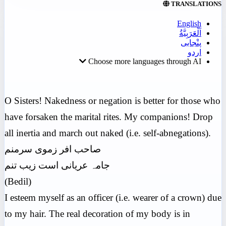
TRANSLATIONS
English
اَلْعَرَبِيَّةُ
پنْجابی
اردو
Choose more languages through AI
O Sisters! Nakedness or negation is better for those who
have forsaken the marital rites. My companions! Drop
all inertia and march out naked (i.e. self-abnegations).
صاحب افر زموی سرمنم
جامہ عریانی است زیب تنم
(Bedil)
I esteem myself as an officer (i.e. wearer of a crown) due
to my hair. The real decoration of my body is in