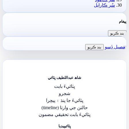
سُر ڪارايل
پيغام
بند ڪريو
تفصيل ڏِسو
بند ڪريو
شاھ عبداللطيف ڀٽائي
ڀٽائيءَ بابت
شجرو
ڀٽائيءَ جا پنڌ ۽ پيچرا
حالتن جي وارتا (timeline)
ڀٽائيءَ بابت تحقيقي مضمون
ڀٽائيپيڊيا