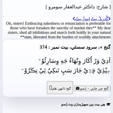
[
شارح: ڊاڪٽر عبدالغفار سومرو
]
گُذريلُ بيتُ
اِيندڙُ بيتُ
Oh, sisters! Embracing nakedness or renunciation is preferable for
those who have forsaken the sanctity of marital rites** My dear
sisters, shed all inhibitions and march forth boldly in your natural
state, liberated from the burden of worldly attachments**
گنج ۾، سرود سسئي، بيت نمبر : 374
اَدِيٌ وَرُ اُکَارَ وِنْهَاءُ جَهِ وِسَارِئُوْ﮶
جٖيْڎِيٌ ڇَڎٖيْ جَارَ سَڀِ نَنکِيٌ ٿِيْ نِڪَرُوْ﮶

گنج جي ڇاپي ۾ ڏِسو
گنج ڏانھن ھلو
ھِي بيت ٻين سھيڙيندڙن وٽ ڏِسو