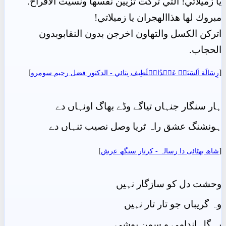
يا زميلاتي! التي تركت تزيين نفسها ونسيت الأفراح.
مبروك لها هذاالهجران يا زميلاتي!
اتركن الكسل والتهاون اخرجن بدون النقابوبدون
الحجاب.
]
[
رِسَالَة اَلسَيَدۡ عَبۡدُالۡلَطِيف بِتائي - الدکتور فضل رحیم سومرو
ہار سنگار جنہاں تیاگے وڈے بھاگ اونہاں دے
ہونشنگ عشق راہ ٹریا وصل نصیب تنہاں دے
]
[
شاھ بهٹائی دا رسالہ - کرتار سنگھ عرش
وحشت دل کو سازگار نہیں
وہ گریباں جو تار تار نہیں
یہ گل اندامی و سمن پوشی