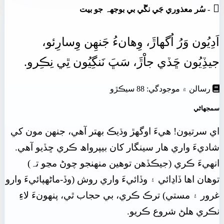

- سُر معذوري جَي نڱي بي بوجهہ جو بيت
اَدِيُون
وَرُ
اُگهاڙَ،
وِھانءُ
جَنھِن
وِسارِئو،
جيڏِيُون
ڇَڏي
جاْڙَ،
سَڀَ
نَنگِيُون
ٿِي
نِڪِرو.
رسالن ۾ موجودگي: 88 سيڪڙو
سمجهاڻي
اي سرتيون! هيءَ اوگهڙ وڌيڪ بھتر آهي، جنھن مون کي
شاديءَ واري هار سينگار کان بيپرواھ ڪري ڇڏيو آهي.
انهيءَ ڪري (جيڪڏهن توهين منھنجو چوڻ مڃو تہ)
توهان اها ڏاڍائي ۽ وڏائيءَ واري روش (وڏ-ماڻهپائيءَ وارو
غرور ۽ مستي) ترڪ ڪري، بي حجاب ٿي، پنهونءَ لاءِ
نڪري هلڻ شروع ڪريو.