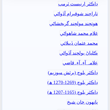
ڊاڪٽر ارنيسٽ ٽرمپ
تاراچند شوقيرام آڏواڻي
ھوتچند مولچند گربخشاڻي
غلام محمد شاھواڻي
محمد عثمان ڏيپلائي
ڪلياڻ بولچند آڏواڻي
علامہ آءِ. آءِ. قاضي
ڊاڪٽر بلوچ (برٽش ميوزيم)
ڊاڪٽر بلوچ (1269-1270 ھ)
ڊاڪٽر بلوچ (1165-1207 ھ)
ٻانهون خان شيخ