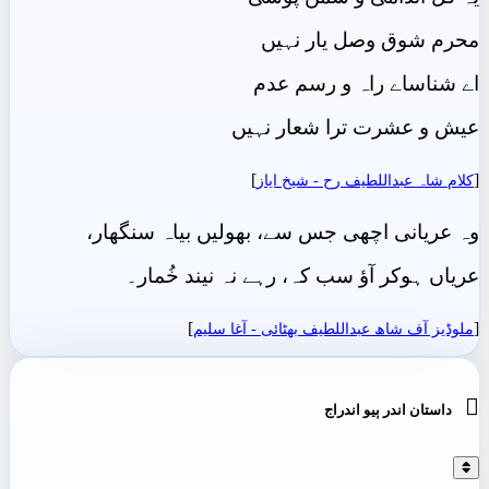
محرم شوق وصل یار نہیں
اے شناساے راہ و رسم عدم
عیش و عشرت ترا شعار نہیں
]
[
کلام شاہ عبداللطیف رح - شيخ اياز
وہ عریانی اچھی جس سے، بھولیں بیاہ سنگھار،
عریاں ہوکر آؤ سب کہ، رہے نہ نیند خُمار۔
]
[
ملوڈیز آف شاھ عبداللطیف بھٹائی - آغا سليم

داستان اندر ٻيو اندراج