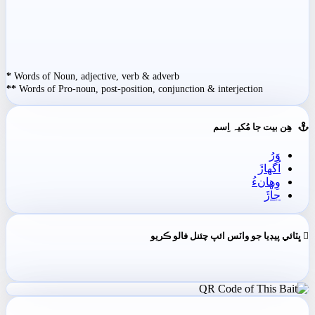
*
Words of Noun, adjective, verb & adverb
**
Words of Pro-noun, post-position, conjunction & interjection
ھِن بيت جا مُکيہ اِسم
وَرُ
اُگهاڙَ
وِھانءُ
جاْڙَ
ڀٽائي پيڊيا جو واٽس ائپ چئنل فالو ڪريو