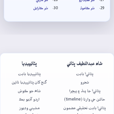
سُر ڪاموڏ
سُر ڪارايل
شاھ عبداللطيف ڀٽائي
ڀٽائيپيڊيا
ڀٽائيءَ بابت
ڀٽائيپيڊيا بابت
شجرو
گنج کان ڀٽائيپيڊيا تائين
ڀٽائيءَ جا پنڌ ۽ پيچرا
شاھ جو ڪوش
حالتن جي وارتا (timeline)
اردو آڊيو بڪ
ڀٽائيءَ بابت تحقيقي مضمون
مشيني وڊيوز