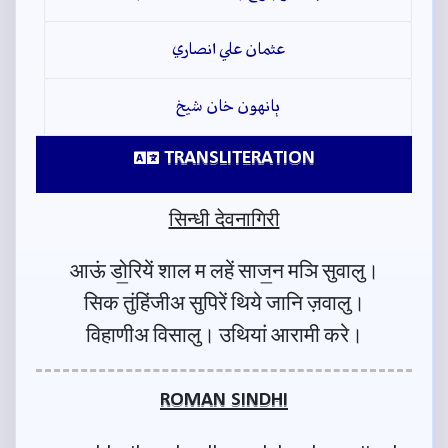
عثمان علي انصاري
ٻانهون خان شيخ
TRANSLITERATION
सिन्धी देवनागिरी
आऊं डो॒रियें शाल म लहें साज॒न मञि सुवालु।
सिक तुंहिंजीअ सुपिरें थिये जानि ज़वालु।
विहाणीअ विसालु। उथियां आरामी करे।
ROMAN SINDHI