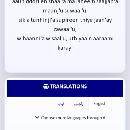
aaun ddori'en shaal'a ma lahee'n saajjan'a
maunj'u suwaal'u,
sik'a tunhinji'a supireen thiye jaan'ay
zawaal'u,
wihaanni'a wisaal'u, uthiyaa'n aaraami
karay.
TRANSLATIONS
English
پنْجابی
اردو
Choose more languages through AI