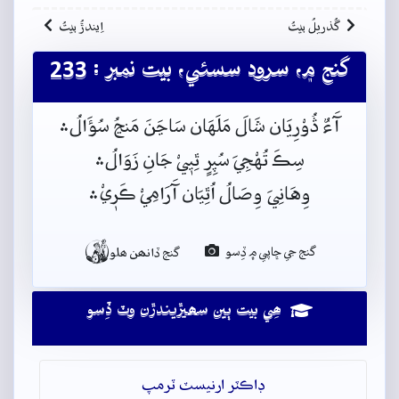
گُذريلُ بيتُ
اِيندڙُ بيتُ
گنج ۾، سرود سسئي، بيت نمبر : 233
آَءٌ ڎُوْرِيَان شَالَ مَلَهَان سَاڃَنَ مَنڃُ سُؤَالُ﮶
سِڪَ تُهْجِيَ سُپِرٍ ٿِيٖيْ جَانِ زَوَالُ﮶
وِهَانِيَ وِصَالُ اُٿِيَان آَرَامِيْ ڪَرٖيْ﮶

گنج جي ڇاپي ۾ ڏِسو
گنج ڏانھن ھلو
ھِي بيت ٻين سھيڙيندڙن وٽ ڏِسو
ڊاڪٽر ارنيسٽ ٽرمپ