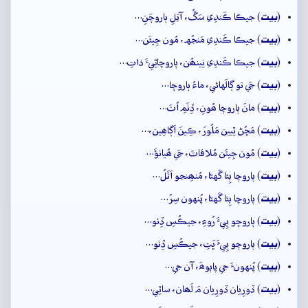
بيت
(
) جيڪا ڪَندِي سَڱُ، آيَلِ ٻاروچَنِ…
بيت
(
) جيڪا ڪَندِي مَنجُهہ، مُون جِيئَن…
بيت
(
) جيڪا ڪَندِي نِينھُن، ٻاروچاڻِيءَ ذاتِ…
بيت
(
) جَي تو ڳالَهائي، ماءُ ٻاروچا…
بيت
(
) مانَ ٻاروچا ھُونِ، ڏِٺَمِ اُٺَ…
بيت
(
) مَڇُڻ ٿِيين مَلُورَ، ڪِينَ اَڳاھِين،…
بيت
(
) مُون جِيئَن مُلاقاتَ، جَي ھُيانؤَ…
بيت
(
) ٻاروچا ٻِئا گَهڻا، مُنھِنجو اَٽَلُ…
بيت
(
) ٻاروچا ٻِئا گَهڻا، پُنهون سِرُ…
بيت
(
) ٻاروچو ٻِيءَ رُوءِ، جيڪُسِ ڏِٺو…
بيت
(
) ٻاروچو ٻِيءَ ڀَتِ، جيڪُسِ ڏِٺو…
بيت
(
) پُنهونءَ جي پاٻوھَ، آن جي…
بيت
(
) ڏورِيان ڏورِيان مَ لَھان، ساٿِي…