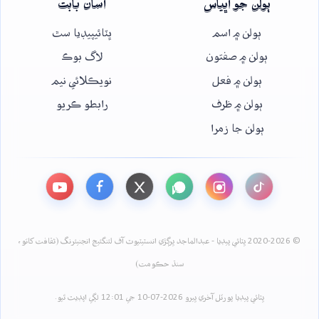
ٻولن جو اڀياس
اسان بابت
ٻولن ۾ اسم
ڀٽائيپيڊيا سٿ
ٻولن ۾ صفتون
لاگ بوڪ
ٻولن ۾ فعل
نويڪلائي نيم
ٻولن ۾ ظرف
رابطو ڪريو
ٻولن جا زمرا
© 2020-2026 ڀٽائي پيڊيا - عبدالماجد ڀرڳڙي انسٽيٽيوٽ آف لئنگئيج انجنيئرنگ (ثقافت کاتو،
سنڌ حڪومت)
ڀٽائي پيڊيا پورٽل آخري ڀيرو 2026-07-10 جي 12:01 لڳي اپڊيٽ ٿيو.