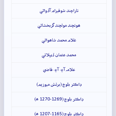
تاراچند شوقيرام آڏواڻي
ھوتچند مولچند گربخشاڻي
غلام محمد شاھواڻي
محمد عثمان ڏيپلائي
علامہ آءِ. آءِ. قاضي
ڊاڪٽر بلوچ (برٽش ميوزيم)
ڊاڪٽر بلوچ (1269-1270 ھ)
ڊاڪٽر بلوچ (1165-1207 ھ)