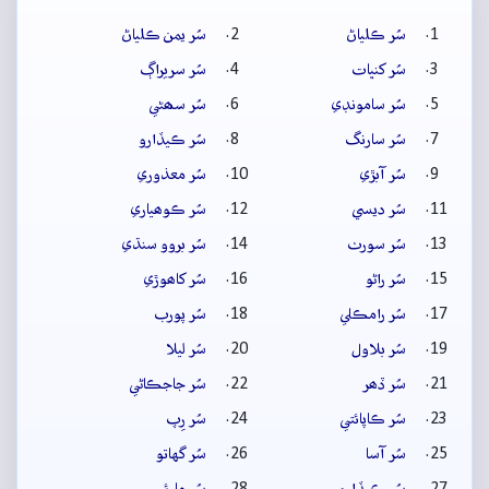
سُر ڪلياڻ
سُر يمن ڪلياڻ
سُر کنڀات
سُر سريراڳ
سُر سامونڊي
سُر سھڻي
سُر سارنگ
سُر ڪيڏارو
سُر آبڙي
سُر معذوري
سُر ديسي
سُر ڪوھياري
سُر سورٺ
سُر بروو سنڌي
سُر راڻو
سُر کاھوڙي
سُر رامڪلي
سُر پورب
سُر بلاول
سُر ليلا
سُر ڏھر
سُر جاجڪاڻي
سُر ڪاپائتي
سُر رِپ
سُر آسا
سُر گهاتو
سُر ڪيڏارو
سُر مارئي