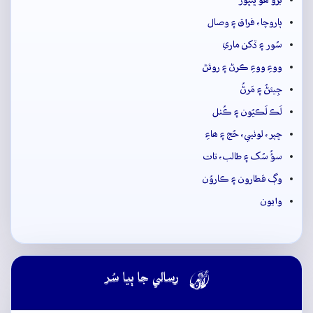
ٻاروچا، فراق ۽ وصال
سُور ۽ ڏکن ماري
ووءِ ووءِ ڪرڻ ۽ روئڻ
جِيئڻُ ۽ مَرڻُ
لَڪ لَڪيُون ۽ ڪُٺل
ڇپر، لوٺيي، حُج ۽ ھاءِ
سؤُ سُک ۽ طالب، تات
وڳ قطارون ۽ ڪاروُن
وايون

رسالي جا ٻيا سُر