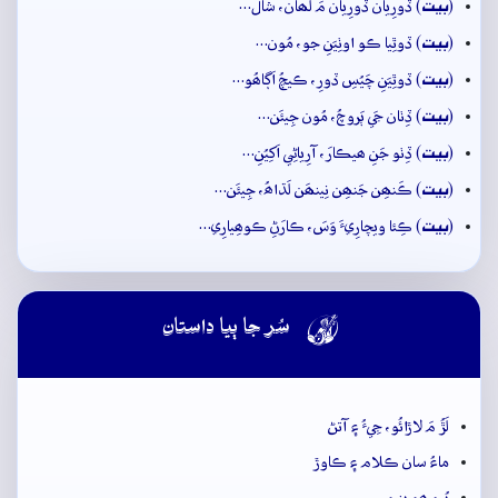
بيت
(
) ڏورِيان ڏورِيان مَ لَھان، شالَ…
بيت
(
) ڏوٿِيا ڪو اوٺِيَنِ جو، مُون…
بيت
(
) ڏوٿِيَنِ چَيُسِ ڏورِ، ڪيچُ اَڳاھُو…
بيت
(
) ڏِٺان جَي ٻَروچُ، مُون جِيئَن…
بيت
(
) ڏِٺو جَنِ ھيڪارَ، آرِياڻِي اَکِيُنِ…
بيت
(
) ڪَنھِن جَنھِن نِينھَن لَڌاھُ، جِيئَن…
بيت
(
) ڪِئا ويچارِيءَ وَسَ، ڪارَڻِ ڪوھِيارِي…

سُر جا ٻيا داستان
لَڙُ مَ لاڙائُو، جِيءُ ۽ آتڻ
ماءُ سان ڪلام ۽ ڪاوڙ
بُرو ھو ڀنڀور