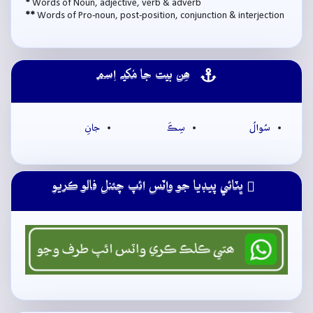
*
Words of Noun, adjective, verb & adverb
**
Words of Pro-noun, post-position, conjunction & interjection
ھِن بيت جا مُکيہ اِسم
سُوالُ
سِڪَ
جانِ
ڀٽائي پيڊيا جو واٽس ائپ چئنل فالو ڪريو