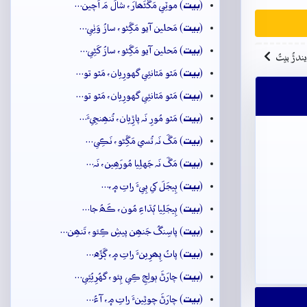
بيت
(
) موٽِي مَڱڻَھارَ، شالَ مَ اَچين…
بيت
(
) مَحلين آيو مَڱِڻو، سازُ وَٺِي…
بيت
(
) مَحلين آيو مَڱِڻو، سازُ کَڻِي…
ِيندڙُ بيتُ
بيت
(
) مَٿو مَٿانئِي گهورِيان، مَٿو تو…
بيت
(
) مَٿو مَٿانئِي گهورِيان، مَٿو تو…
بيت
(
) مَٿو مُورِ نَہ پاڙِيان، تُنھِنجِيءَ…
بيت
(
) مَڱَ نَہ تُسي مَڱِڻو، نَڪِي…
بيت
(
) مَڱَ نَہ جَهلِيا مُورَھِين، نَہ…
بيت
(
) ٻِيجَلَ کي ٻِيءَ راتِ ۾،…
بيت
(
) ٻِيجَلِيا ٻُڌاءِ مُون، ڪَھُ جا…
بيت
(
) پاسِنگُ جَنھِن پيشِ ڪِئو، تَنھِن…
بيت
(
) پاٺُ پِھرِينءَ راتِ ۾، ڳَڙَه…
بيت
(
) چارَڻَ ٻولِجِ ڪِي ٻِئو، گهُرِيُئِي…
بيت
(
) چارَڻَ چوٿِينءَ راتِ ۾، آءُ…