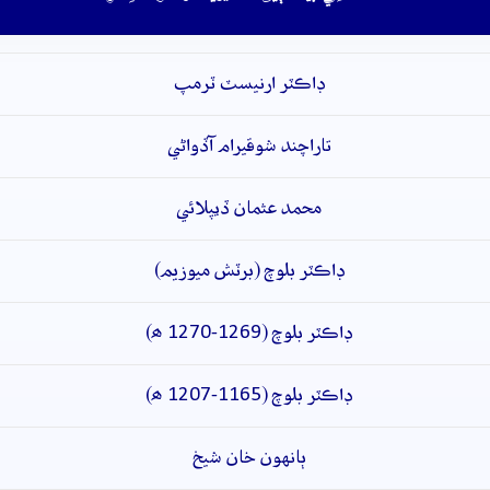
ڊاڪٽر ارنيسٽ ٽرمپ
تاراچند شوقيرام آڏواڻي
محمد عثمان ڏيپلائي
ڊاڪٽر بلوچ (برٽش ميوزيم)
ڊاڪٽر بلوچ (1269-1270 ھ)
ڊاڪٽر بلوچ (1165-1207 ھ)
ٻانهون خان شيخ