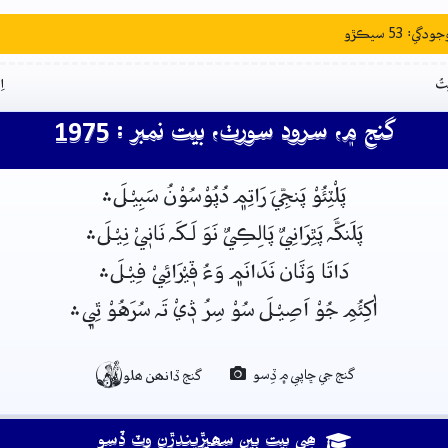
: 53 سيڪڙو
تُ
ا
گنج ۾، سرود سورٺ، بيت نمبر : 1975
پَلْٽِئُوْ پَنجِّيَ رَاتِم﮼ دُپُوْسُوْنُ سَبِيْـلَ﮶
پَلَنکَّہ پَٿِرَانِيٌ پَالِڪِيٌ نَوَ لَـکَہ نَانٖيْ نِيْـلَ﮶
دَاتَا وَٽَان نَدَانَم﮼ وَءُ ڤٖيْرَائِيْ فِيْـلَ﮶
اٰکِئُمِ جُوْ اَصِيْـلَ سُوْ سِرُ ڎٖيْ تَہ سُرَهُوْ ٿِي﮼﮶

گنج جي ڇاپي ۾ ڏِسو
گنج ڏانھن ھلو
ھِي بيت ٻين سھيڙيندڙن وٽ ڏِسو