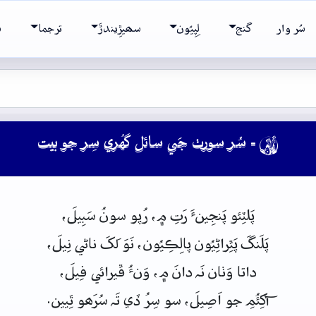
سُر وار
گنج
لِپِيُون
سھيڙِيندڙَ
ترجما
ش
- سُر سورٺ جَي سائل گهُري سِر جو بيت

پَلٽِئو پَنجِينءَ رَتِ
۾،
رُپو
سونُ
سَبِيلَ،
پَلَنگَ
پَٿِراڻِيُون پالِڪِيُون، نَوَ
لَکَ
ناڻي نِيلَ،
داتا
وَٺان
نَہ
دانَ
۾،
وَنءُ
ڦيرائي
فِيلَ،
آکِئُمِ
جو
اَصِيلَ،
سو
سِرُ
ڏي
تَہ
سُرَھو
ٿِيين.