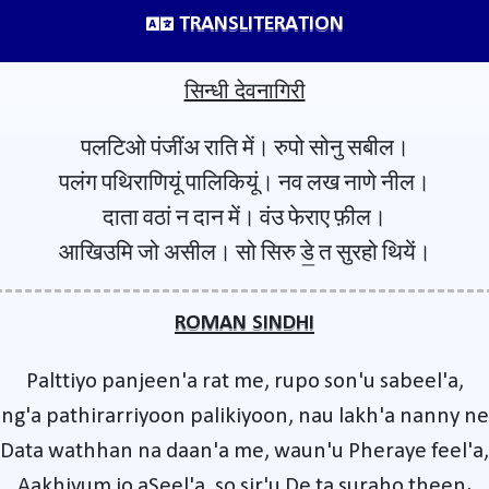
TRANSLITERATION
सिन्धी देवनागिरी
पलटिओ पंजींअ राति में। रुपो सोनु सबील।
पलंग पथिराणियूं पालिकियूं। नव लख नाणे नील।
दाता वठां न दान में। वंउ फेराए फ़ील।
आखिउमि जो असील। सो सिरु डे॒ त सुरहो थियें।
ROMAN SINDHI
Palttiyo panjeen'a rat me, rupo son'u sabeel'a,
ng'a pathirarriyoon palikiyoon, nau lakh'a nanny ne
Data wathhan na daan'a me, waun'u Pheraye feel'a,
Aakhiyum jo aSeel'a, so sir'u De ta suraho theen.