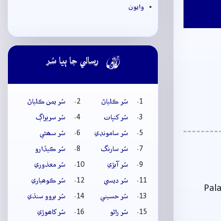
وايون

رسالي جا ٻيا سُر
سُر ڪلياڻ
سُر يمن ڪلياڻ
سُر کنڀات
سُر سريراڳ
سُر سامونڊي
سُر سھڻي
سُر سارنگ
سُر ڪيڏارو
سُر آبڙي
سُر معذوري
سُر ديسي
سُر ڪوھياري
Pala
سُر حسيني
سُر بروو سنڌي
سُر راڻو
سُر کاھوڙي