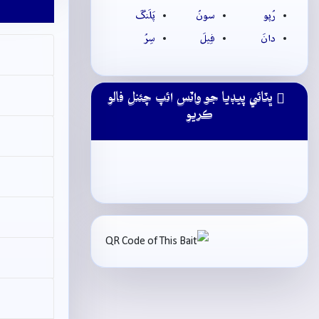
رُپو
سونُ
پَلَنگَ
دانَ
فِيلَ
سِرُ
ڀٽائي پيڊيا جو واٽس ائپ چئنل فالو
ڪريو