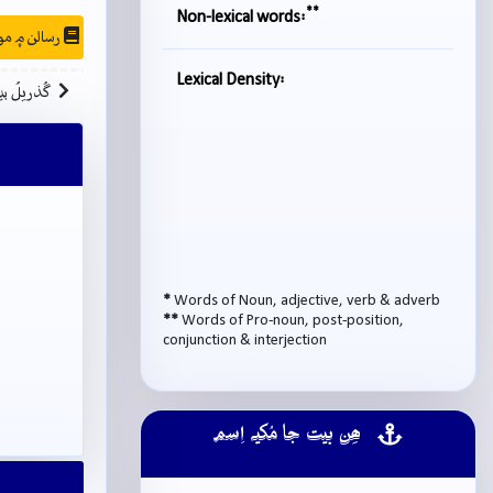
**
Non-lexical words:
رسالن ۾ موجودگي
Lexical Density:
گُذريلُ بي
*
Words of Noun, adjective, verb & adverb
**
Words of Pro-noun, post-position,
conjunction & interjection
ھِن بيت جا مُکيہ اِسم