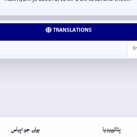
TRANSLATIONS
En
ڀٽائيپيڊيا
ٻولن جو اڀياس