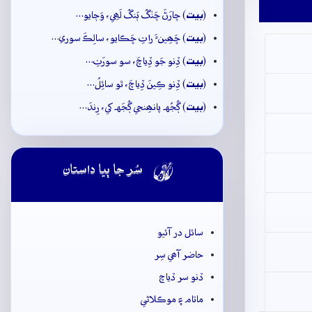
بيت
(
) چارَڻَ چَنۡگُ ٻَنگُ لَھِي، وَڄايو…
بيت
(
) ڇَھِينءَ راتِ ڇَڪايو، سالِڪَ سوري…
بيت
(
) ڏِنو جَو ڏِياچَ، سو سورَٺِ…
بيت
(
) ڏِنو ڪِينَ ڏِياچَ، ٿو سائِلُ…
بيت
(
) ڳُجُهہ پانھِنجي ڳُجَهہ کي، رِندَ…

سُر جا ٻيا داستان
سائل در آئيو
حاضر آھي سِر
ڏنو سر ڏياچ
ماتام ۽ موڪلاڻي