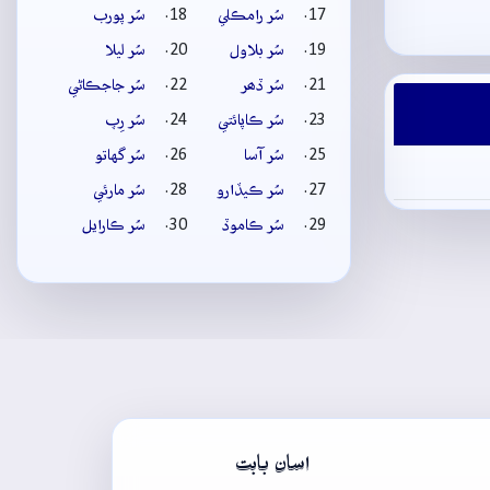
سُر رامڪلي
سُر پورب
سُر بلاول
سُر ليلا
سُر ڏھر
سُر جاجڪاڻي
سُر ڪاپائتي
سُر رِپ
سُر آسا
سُر گهاتو
سُر ڪيڏارو
سُر مارئي
سُر ڪاموڏ
سُر ڪارايل
اسان بابت