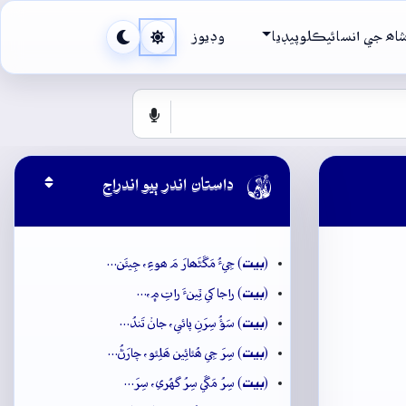
اھ جي انسائيڪلوپيڊيا
وڊيوز

داستان اندر ٻيو اندراج
بيت
(
) جِيءُ مَڱڻَھارَ مَ ھوءِ، جِيئَن…
بيت
(
) راجا کي ٽِينءَ راتِ ۾،…
بيت
(
) سَؤُ سِرَنِ پائي، جانۡ تَندُ…
بيت
(
) سِرَ جِي ھُئائِين ھَلِئو، چارَڻُ…
بيت
(
) سِرُ مَڱي سِرُ گهُري، سِرَ…