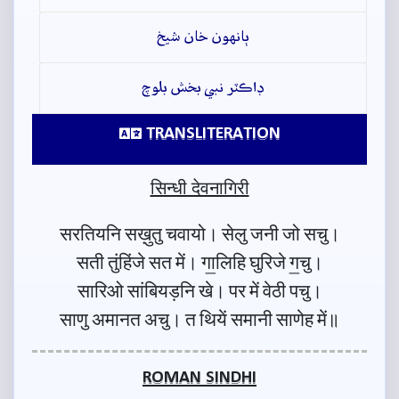
ٻانهون خان شيخ
ڊاڪٽر نبي بخش بلوچ
TRANSLITERATION
सिन्धी देवनागिरी
सरतियनि सख़ुतु चवायो। सेलु जनी जो सचु।
सती तुंहिंजे सत में। गा॒लिहि घुरिजे ग॒चु।
सारिओ सांबियड़नि खे। पर में वेठी पचु।
साणु अमानत अचु। त थियें समानी साणेह में॥
ROMAN SINDHI