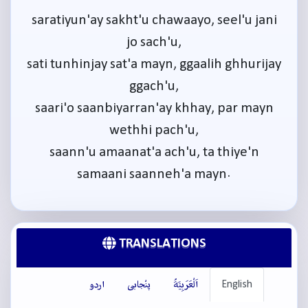
saratiyun'ay sakht'u chawaayo, seel'u jani
jo sach'u,
sati tunhinjay sat'a mayn, ggaalih ghhurijay
ggach'u,
saari'o saanbiyarran'ay khhay, par mayn
wethhi pach'u,
saann'u amaanat'a ach'u, ta thiye'n
samaani saanneh'a mayn.
TRANSLATIONS
English
اَلْعَرَبِيَّةُ
پنْجابی
اردو