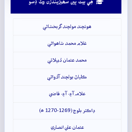
ھِي بيت ٻين سھيڙيندڙن وٽ ڏِسو
ھوتچند مولچند گربخشاڻي
غلام محمد شاھواڻي
محمد عثمان ڏيپلائي
ڪلياڻ بولچند آڏواڻي
علامہ آءِ. آءِ. قاضي
ڊاڪٽر بلوچ (1269-1270 ھ)
عثمان علي انصاري