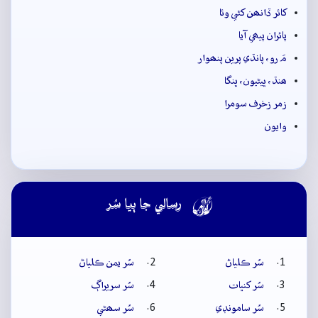
کائر ڏانھن کڻي وئا
پائران پيھي آيا
مَ رو، پانڌي پرين پنھوار
ھنڌ، ڀيڻيون، ڀنگا
زمر زخرف سومرا
وايون

رسالي جا ٻيا سُر
سُر ڪلياڻ
سُر يمن ڪلياڻ
سُر کنڀات
سُر سريراڳ
سُر سامونڊي
سُر سھڻي