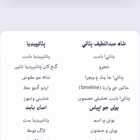
شاھ عبداللطيف ڀٽائي
ڀٽائيپيڊيا
ڀٽائيءَ بابت
ڀٽائيپيڊيا بابت
شجرو
گنج کان ڀٽائيپيڊيا تائين
ڀٽائيءَ جا پنڌ ۽ پيچرا
شاھ جو ڪوش
حالتن جي وارتا (timeline)
اردو آڊيو بڪ
ڀٽائيءَ بابت تحقيقي مضمون
مشيني وڊيوز
ٻولن جو اڀياس
اسان بابت
ٻولن ۾ اسم
ڀٽائيپيڊيا سٿ
ٻولن ۾ صفتون
لاگ بوڪ