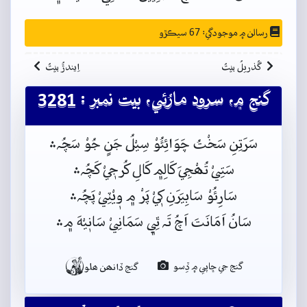
رسالن ۾ موجودگي: 67 سيڪڙو
گُذريلُ بيتُ
اِيندڙُ بيتُ
گنج ۾، سرود مارُئي، بيت نمبر : 3281
سَرَتِنِ سَخْتُ چَوَائِئُوْ سِيْلُ جَنٍ جُوْ سَچُہ﮶
سَتِيْ تُھْجِيَ کَالِم﮼ کَالِ کُرجٖيْ کَچُہ﮶
سَارِئُوْ سَابِيَرَنِ کٖيْ پَرْ م﮼ وٖيْٽِيْ پَچُہ﮶
سَانُ اَمَانَتَ اَچُ تَہ ٿِي﮼ سَمَانِيْ سَانٖيْهَ م﮼﮶

گنج جي ڇاپي ۾ ڏِسو
گنج ڏانھن ھلو