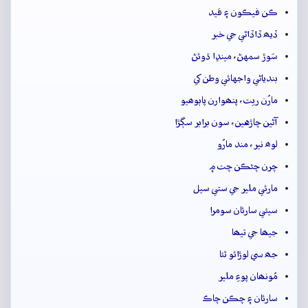
ڪن فيڪون ۽ قيد
ڏيھ ڏاڏاڻي جي خبر
سَوڙ سمهڻ، مينڍا ڌوئڻ
بندياڻي واجهائي وطن کي
مارُن ريت، پنھوارن پاٻوھيو
آڻين چاڙهين، سون برابر سڳڙا
لوھ نير، مند مارُو
چرن چڻڪن چت ۾
مارئي ملير جي ستي سيل
سيئي سارئان سومرا
جيھا جي تيھا
جھ سي لوڙائو ٿئا
مُونھان پوءِ ملير
سارئان ۽ چڪن چاڪ