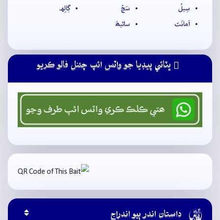
سِيلُ
سَچُ
ڳالِهہ
اَمانَتَ
ساڻيھَ
ڀٽائي پيڊيا جو واٽس ائپ چئنل فالو ڪريو

داستان اندر ٻيو اندراج