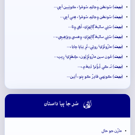
بيت
(
) سُونھَن وِڃايَمِ سُومَرا، ڪوٺِيين اَچِي…
بيت
(
) سُونھَن وِڃايَمِ سُومَرا، ھِتي اَچِي…
بيت
(
) سُڻِي ساڻيھَ ڳالِهڙِي، لَھِي وِئا…
بيت
(
) سُڻِي ساڻيھَ ڳالِهڙِي، وِھسي ويڙھِيچِي،…
بيت
(
) مارُوئَڙيءَ روئِي، ٿَرِ نِياپا چايا،…
بيت
(
) مُون سين مارُوئَڙِيُون، ڪِھَڙِيءَ رِيتِ…
بيت
(
) نَہ ڪي ڏَؤُنرا ڏيھَ ۾،…
بيت
(
) ڪونِهي قادِرُ ڪو ٻِئو، اُنِين…

سُر جا ٻيا داستان
مارُن جو حال