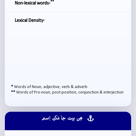
**
Non-lexical words:
Lexical Density:
*
Words of Noun, adjective, verb & adverb
**
Words of Pro-noun, post-position, conjunction & interjection
ھِن بيت جا مُکيہ اِسم