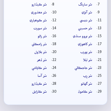
سُر سارنگ
سُر ڪيڏارو
سُر آبڙي
سُر معذوري
سُر ديسي
سُر ڪوھياري
سُر حسيني
سُر سورٺ
سُر بروو سنڌي
سُر راڻو
سُر کاھوڙي
سُر رامڪلي
سُر پورب
سُر بلاول
سُر ليلا
سُر ڏھر
سُر جاجڪاڻي
سُر ڪاپائتي
سُر رِپ
سُر آسا
سُر گهاتو
سُر ڪيڏارو
سُر ڪاموڏ
سُر ڪارايل