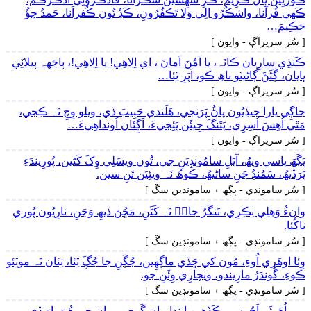
ڪَھي قُرآنا، واشڪُرُو الِي وَلا تَڪفُرُونِ، ڪَڍُ تُون ڪُفراَنا، حَمدُ چؤُ
حَڪِيمَ…
[ سُر سريراڳ - وايون ]
ڪَنڌِي سارِيان ڪانَہ، يا اَمُنَ اَمانَ ، اي اِلاھِي! يا اِلاھِي!، ٻاجَهہ ٻيلاٽِي
ڀايان، ڳَڻَڻَ ڳاڻيٽو ناھِ ڪو، اَپَرِ ٿِئا…
[ سُر سريراڳ - وايون ]
جاڳِي يارا جيڏِيُون پاڻُ پَرَنِجي، ھَلَندي حَبِيبَ ڏي، ويلو وِچِ نَہ ڪِجي،
مَٿي اُھِسَ اُسِرِي، پَتَنگَ جِيئَن پَئِجيءَ، اَڳِئان اُونداھِيءَ…
[ سُر سريراڳ - وايون ]
پَڳَھَ پاسي ويھُ، آيَلِ سامُونڊِيَنِ جي، تُون ويسَلِي وِکَ کَڻين، پُورِيندَءِ
پَرَڏيھُ، سَمُنڊُ جَنِ ساڻيھُ، ڪوھُ نَہ ويئِيَن تَنِ سين.
[ سُر سامونڊي - پڳھ ۽ سامونڊين سڱ ]
وانءُ وَھِلِي نِڪِرِي، نَنگَرُ جانۡ نَہ کَڻَنِ، مَڇُڻ ڏيھِ وَڃَنِ، نارِيُون پُوري
ناکُئا.
[ سُر سامونڊي - پڳھ ۽ سامونڊين سڱ ]
وِئا اوھَرِي اُوءِ، مُون کي ڇَڏي ماڳھِين، جُڳَنِ جا جُڳَ ٿِئا، تِئان نَہ موٽِئو
ڪوءِ، گُوندَرُ مارِيندو، ويچارِي وِئَنِ جو.
[ سُر سامونڊي - پڳھ ۽ سامونڊين سڱ ]
جٖي اُھَرِئَمِ اَڄُ، سي ڪَڏِھِين اِيندا مان ڳَري، پِريان جِي ھُنَ پارَ ڏي،