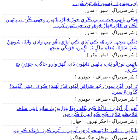
اِي، ويندو نَہ ڏِسين ڏيھُ پَتَڻِ ھُنَ…
[ سُر سريراڳ - سيوا ۽ سار ]
ھِڪِي ٻانِهي چِتَ ۾، ٻِي ڪَري جوڙَ جَبارُ، پاڻِهين وِجهي ڪُنَ ۾، پاڻِهين
اُڪاري آڌارُ، جَھازُ جَوھَرِيءَ جو، تَنھِن کي…
[ سُر سريراڳ - سيوا ۽ سار ]
دَنگِي مَنجِهہ دَرياھَ، ڪِي ٻُڏي ڪِي اُپِڙي، ھُو جٖي واڍي واڻِئا، سُونھَڻَ
سَڀَ سَڙِئا، مُعلِمَ ماڳِ نَہ اڳِيين، فِرَنگِي مَنجِهہ…
[ سُر سريراڳ - املهہ وکر ]
پاڻِهين لوڙائُو ٿِئي، پاڻهيِن دانھُون ڏي، گهَرَ وارو جاڳي، چوَرَنِ بَڇَ
ڪَري.
[ سُر سريراڳ - صراف ۽ جوھري ]
تَہ تُون لَڏِجِ سونَ، جُھ صَرافَنِ لَڏِئو، قَدُرُ لَھَندَءِ ڪو نَہ، نيئِي گَڏيِندَءَ
گَڏُونءَ سين.
[ سُر سريراڳ - صراف ۽ جوھري ]
آھين آرَ اَکِيُنِ ۾، ناکُئا ڪِجِ نِگاھَ، وَڏا ٻيڙا ٻوڙِيا، سائِرَ ڏيئِي ساھَ،
مُلاحِظو مَلاحَ، ڪِجِ ڪو اِنِهِيءَ ڪُنَ جو.
[ سُر سريراڳ - اجگر لھرون ۽ جھاز ]
تانگهي ۾ تاڻي، ٻَڌُ پَنھِنجو تُرَھو، اُونِهي ۾ آڻي، ڪونَہ ڏيِندُءِ ڪو ٻِئو.
[ سُر سريراڳ - توڪل، جاڳ سجاڳ ]