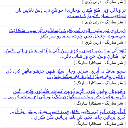
[ سُر سارنگ - ڌرتي ڍُري ]
بَرَ وُٺا ٿَرَ، وُٺِي ڪَڇَ ڪِنارَ، پوڃاڙِيءَ جو پَٽَنِ تي، ڏِسُ نايائِين نارَ،
سَٻاجهي سَتارَ، لاٿو ڏُڙِتُ ڏيھَ تان.
[ سُر سارنگ - ڌرتي ڍُري ]
ڍَٽِ ڍُرِي پَٽِ پييُون، آيُون عُمَرَڪوٽَ، پُسايائُون پَلُرَ سين، سُڪا پَٽَ
جي سوٽَ، چَئِنچَلَ ڏيئِي ڇوٽَ، سامارو سَرِ ڪِئو.
[ سُر سارنگ - ڌرتي ڍُري ]
ٿاوَرَ اُٿِي پَسُ، ڏيھِ کِوَندِي وِڄُڙِي، مَنُ کُلِي باغُ ٿِئو، ھِينئَڙي لَٿِي ڪَسُ،
تَنِي ڪارَڻِ وَسُ، جَنِ وَرَ مَٽائي ڀائُرَ…
[ سُر سارنگ - سيڪارا سارنگ ]
سڄو صافُ نَہ اُڀِري، سَرلي وِچان سِجُ، مُنھِن چَڙِهئو ماڻُهنِ کي، ڏي
واڌايُون وِڄُ، ھِينئَڙا کَپُ مَ کِجُ، سِگها مِلَندَءِ…
[ سُر سارنگ - سيڪارا سارنگ ]
واھُوندِئان وِڄُون ٿِيُون، گُڙِيو ڏُونھِن کَنڀاتَ، ڪُنڍِيُون ڪاھي گَسِ
ڪَرِيو، وَڇُون ڪَرِيو واٽَ، سَنگهارَنِ سُکُ ٿِيو، لَٿِي اُڃَ اُساٽَ، جُهوپي…
[ سُر سارنگ - سيڪارا سارنگ ]
گَنگُو جِئان گوڙِ ٿِي، ڪَھِيو ڪاھُوجِيءَ ڏانھَن، وَسِئو مِينھُن وَڏَ ڦُڙو،
چُرِي ڀَريائَيِن چاھَ، ڏيئِي پَٽَنِ پاھَ، ڀَرِيائِين ڪُنَ ڪِراڙِ…
[ سُر سارنگ - سيڪارا سارنگ ]