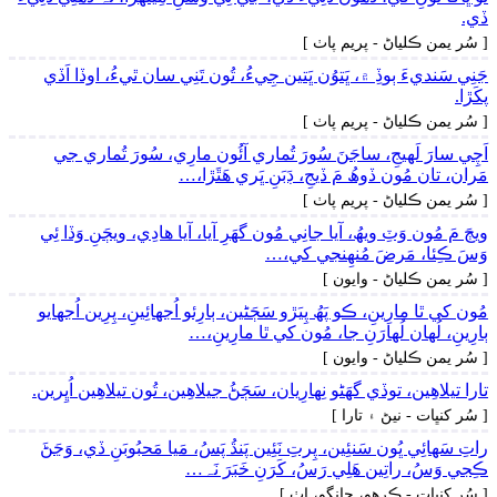
ڏي.
[ سُر يمن ڪلياڻ - پريم پاٺ ]
جَنِي سَنديءَ ٻوڏِ ۾، ڀَتوُن ڀَتين جِيءُ، تُون تَنِي سان ٿيءُ، اوڏا اَڏي
پکَڙا.
[ سُر يمن ڪلياڻ - پريم پاٺ ]
اَچِي سارَ لَھيجِ، ساجَنَ سُورَ تُماري آئُون مارِي، سُورَ تُماري جي
مَران، تان مُون ڏوھُ مَ ڏيجِ، ڊَبَنِ ڀَري ھَٿَڙا،…
[ سُر يمن ڪلياڻ - پريم پاٺ ]
ويڄَ مَ مُون وَٽِ ويھُ، آيا جانِي مُون گهَرِ آيا، آيا ھادِي، ويڄَنِ وَڏا ئِي
وَسَ ڪِئا، مَرضَ مُنھِنجي کي،…
[ سُر يمن ڪلياڻ - وايون ]
مُون کي ٿا مارِينِ، ڪو پَھُ پِيَڙو سَڄَڻين، ٻارِئو اُجهائِينِ، پِرِين اُجهايو
ٻارِينِ، لُھان لُھارَنِ جا، مُون کي ٿا مارِينِ،…
[ سُر يمن ڪلياڻ - وايون ]
تارا تيلاھِين، توڏي گهَڻو نِھارِيان، سَڄَڻُ جيلاھِين، تُون تيلاھِين اُڀِرين.
[ سُر کنڀات - نيڻ ۽ تارا ]
راتِ سَھائِي ڀُون سَنئِين، پِرتِ نَئِين پَنڌُ پَسُ، مَيا مَحبُوبَنِ ڏي، وَڃَڻَ
ڪِجي وَسُ، راتِين ھَلِي رَسُ، کَرَنِ خَبَرَ نَہ…
[ سُر کنڀات - ڪرھو، چانگو، اٺ ]