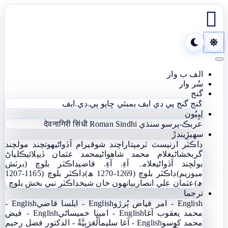

Toggle navigation
الف ب وار
سُر وار
گنج
گنج
گنج پي ڊي ايف
بمبئي ڇاپو پي.ڊي.ايف
لِپِيُون
عربڪ-پرسو سنڌي
Roman Sindhi
देवनागिरी सिंधी
سھيڙِيندڙَ
ڊاڪٽر ارنيسٽ ٽرمپ
تاراچند شوقيرام آڏواڻي
ھوتچند مولچند
گربخشاڻي
غلام محمد شاھواڻي
محمد عثمان ڏيپلائي
ڪلياڻ
بولچند آڏواڻي
علامہ آءِ. آءِ. قاضي
ڊاڪٽر بلوچ (برٽش
ميوزيم)
ڊاڪٽر بلوچ (1269-1270 ھ)
ڊاڪٽر بلوچ (1165-1207
ھ)
عثمان علي انصاري
ٻانهون خان شيخ
ڊاڪٽر نبي بخش بلوچ
ترجما
English - امر فياض ٻُرڙو
English - ايلسا قاضي
English -
محمد يعقوب آغا
English - امينا خميساڻي
English - فيض
محمد کوسو
English - آغا سليم
اَلْعَرَبِيَّةُ - الدکتور فضل رحیم