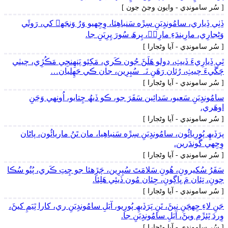
[ سُر سامونڊي - وايون وڃڻ جون ]
ڏِٺِي ڏِياري، سامُونڊِيَنِ سِڙَه سَنباھِئا، وِجِهيو وَرُ وَنجَهہ کي، رَوئَي
وَڻِجارِي، مارِيندَءِ مارِيۡ، پِرھَ سُورَ پِرِيَنِ جا.
[ سُر سامونڊي - آيا وڻجارا ]
ٿِي ڏِيارِيءَ ڏيٺِ، ڍولو ھَلَڻَ جُون ڪَري، مَکِئو پَنھِنجِي مَڪُڙِي، چيٺي
چَڱيءَ چيٺِ، رُئان رَھَنِ نَہ سُپِرِين، جان ڪي جَهِليان…
[ سُر سامونڊي - آيا وڻجارا ]
سامُونڊِيَنِ سَعيو، سَدائِين سَفَرَ جو، ڪو ڏيھُ چِتايو، اُونِهي وَڃَنِ
اوھَري.
[ سُر سامونڊي - آيا وڻجارا ]
پرَڏيھِ پُورِيائُون، سامُونڊِيَنِ سِڙَه سَنباھِيا، مان تَنُ ماريائُون، پاڻان
وِجِهي گُوندَرين.
[ سُر سامونڊي - آيا وڻجارا ]
سَفَرُ سُکيرونِ، ھُونِ سَلامَتَ سُپِرِين، چَڙِهئا جو چِتِ ڪَري، پُنُو سُڪا
ڄونِ، تِئان مَ ڀاڳونِ، جِئان مُون ڏيئِي ھَلِئا.
[ سُر سامونڊي - آيا وڻجارا ]
جَنِ لاءِ جِهڄَنِ نيڻَ، تَنِ پَرَڏيھِ پُورِيو، آيَلِ سامُونڊِيَنِ ري، کارا ٿِيَمِ کيڻَ،
وِردَ ٿِئڙَم ويڻَ، آيَلِ سامُونڊِيَنِ جا.
[ سُر سامونڊي - آيا وڻجارا ]