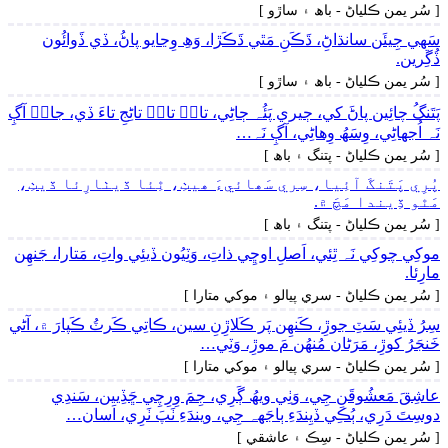
[ سُر يمن ڪلياڻ - باھ ۽ ساڙو ]
سَھي جِيئَن سانڌاڻِ، ڌَڪَنِ مَٿي ڌَڪَڙا، وَھِ وِڃايو پاڻُ، ڏي ڏَوائُون
ڏُڱِرين.
[ سُر يمن ڪلياڻ - باھ ۽ ساڙو ]
پَتَنگُ چائِين پاڻَ کي، ڄيري پَئُہ ڄاڻِي، تانۡ تانۡ تاڻِجِ تاءَ ڏي، جانۡ آڳِ
نَہ اُجهاڻِي، وِسَھُ وِھاڻِي، آڳِ نَہ…
[ سُر يمن ڪلياڻ - پتنگ ۽ باھ ]
پُرِي پَتَنگَ آئِيا، سِري سَھائيءَ ھيٺِ، ٿِئا ڏيٺارِئا ڏيٺِ،
مَٿو ڏِيندا مَچَ ۾.
[ سُر يمن ڪلياڻ - پتنگ ۽ باھ ]
موکِي چوکِي نَہ ٿِئي، اَصلِ اوڇِي ذاتِ، وَٽِيُون ڏيئِي واتِ، مَتارا، جَنھِن
مارِئا.
[ سُر يمن ڪلياڻ - سري پيالو ۽ موکي متارا ]
سِرُ ڏيئِي سَٽِ جوڙِ، ڪَنھِن پَر ڪَلاڙِنِ سين، ڪاتِي ڪَرٽُ ڪَپارَ ۾، آڻي
خَنجَرُ کوڙِ، مَرَڻان مُنھُن مَ موڙِ، وَٽِي…
[ سُر يمن ڪلياڻ - سري پيالو ۽ موکي متارا ]
عاشِقَ مَعشُوقَنِ جِي، وَٺِي ويھُ ڳَرِي، جِمَ وِرِچِي ڇَڏِيين، سَندِي
دوسِتَ دَرِي، ٻُڪِي ڏيِندَءِ ٻاجَهہ جِي، ويندَءِ ٺَپَ ٺَرِي، اَسان…
[ سُر يمن ڪلياڻ - سِڪ ۽ عاشقي ]