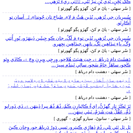
ڪَکَ پُڇَنِ، نَدِي تَنِ نيڙُ ٿِئي، جٖي ريءَ تُرَھي…
[ سُر سھڻي - پاڻ م کڻ، گهڙو ڀڳو گهورئو ]
سُپيرِيان جي تُرَھي، ٻُڏين ھَٿُ مَ لاءِ، صُباحَ تان چُونداءِ، تَہ اَسان تو
اُڪارِئو.
[ سُر سھڻي - پاڻ م کڻ، گهڙو ڀڳو گهورئو ]
سُپيرِيان جي تُرَھي، ٻُڏين توءِ مَ لَڳُ، جان ڪو جِيئَين ڏِينھَڙو، پُورِ اُبَتي
وَڳُ، پاءِ تيڏاھِين پَڳُ، نانھِن جيڏاھِين نِجِهرو.
[ سُر سھڻي - پاڻ م کڻ، گهڙو ڀڳو گهورئو ]
دَھشَتَ دامَ دَرياھَ ۾، جِتِ ھيبَتَ ھُلاچو، وِرِڄِي وِيرِنِ وِچَ ۾، ڪاڏي وِئو
ڪَچو، ساھَڙُ ڄامُ سَچو، ساڻِي ٿِيندُم سِيرَ…
[ سُر سھڻي - دھشت دام درياھَ ]
اُونِهي مان اُڪارِيين، ھادِي ڏيئِي ھَٿَ، ڏي دِلاسو دوسَ
مُون، ڪامِلَ ٿِيئيمِ قُوَتَ، سَندِي ساھَڙَ سَٿَ ھَلِي پَسان حُضُورَ
۾.
[ سُر سھڻي - دھشت دام درياھَ ]
تَڙِ تَڪَڙِ تارِ گِهڙَڻُ، اِيءُ ڪاڻِيارِنِ ڪَمُ، ڏَھَ ڏَھَ ڀيرا ڏِينھَن ۾، ڏي ڏوراپو
ڏَمُ، عَقُلُ مَتِ شَرَمُ، ٽيئي نِينھَن…
[ سُر سھڻي - سانوڻ، سيارو گهڙي ۽ گهوري ]
پَل پَل ٿِئي پَلِي، ڏَمَ ڏِھاڙِي ڪيتِرو، پَسِي دَورُ دَرياھَ جو، وِچان ڪِينَ
وَلِي، ڪارِي راتِ قَرِيبَ ڏي، مَنجهان حُبَ…