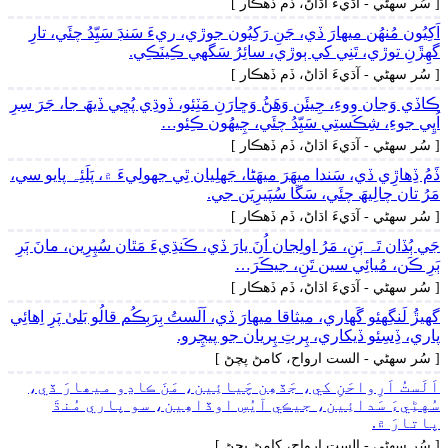
[ سُر سھڻي - آڌيءَ اڌاڻ، ڏم ڏھڪار ]
اَکِيُون مُنھُن ميھارَ ڏي، جَنِ رَکِيُون جوڙي، ريءَ سَنڊَ سَيِّدُ چئَي، تارِ
گهِڙَنِ توڙي، تَنِي کي ٻوڙي، سائِرُ سَگهي ڪِينَڪِي.
[ سُر سھڻي - آڌيءَ اڌاڻ، ڏم ڏھڪار ]
ڪاڏي وَڃان ووءِ، جِيئَن وَھَڻُ وَڇارَنِ مَٽِئو، ڏوڌِي پُڇي ڏيھَ جا، جَرَ سِرِ
اُڀِي جوءِ، شِڪَستِي سَيِّدُ چئَي، چِيھُون ڪِئو…
[ سُر سھڻي - آڌيءَ اڌاڻ، ڏم ڏھڪار ]
ڏَمُ ڏِھاڙِي ڏي، سَندا ميھَرَ ميھَڻا، جَهلِيان ٿِي جهولِيءَ ۾، پَلَئِہ پايو سي،
مَرُ تان چالِيھَ چئَي، سَڱا سُپَيرِيَن جي.
[ سُر سھڻي - آڌيءَ اڌاڻ، ڏم ڏھڪار ]
جَي ٻُڏان تَہ ٻَنِ، مَرُ اولِجان اُنَ يارَ ڏي، ڪَنڌِيءَ مَٿان سُپِرِين، مانَ ٻَرِ
ٻَرِ ڪَن، مُيائِي سين تَنِ، جيڪَرَ…
[ سُر سھڻي - آڌيءَ اڌاڻ، ڏم ڏھڪار ]
گهيڙُ لَنگِهئو گَهاري، ميثاقا ميھارَ ڏي، اَلَستُ بِرَبِڪُم قالُو بَلیٰ پَرِ اِھائِي
پاري، ڏِسِئو ڏيکاري، پِرتِ پِريان جو پيچِرو.
[ سُر سھڻي - الست ارواح، کامڻ پچڻ ]
اَلَستُ اَرِواحَنِ کي، جَڏھِن چَيائِين، مَنَ ڪاڍو ميھارَ ڏي،
سُهڻِيءَ سَدائِين، جيڪي آيُسِ اوڏاھِين، سو پاري مُنڌَ
پاتارَ ۾.
[ سُر سھڻي - الست ارواح، کامڻ پچڻ ]