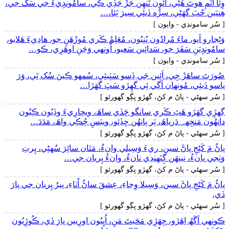
وِئا اَٿَمِ ھوتَ ھَڻِي، آئُون تَنھِن جَڙَ جَڏِي ڪِي، سامُونڊِيءَ جي سَڱَ جي،
ھِنيَين حُبَ گهَڻِي، سِڙُه ڏيئِي سِيرَ ٿِئا،…
[ سُر سامونڊي - وايون ]
وَڻِجارو آيو، ماءَ مُرادُون پُنِيُون، مُعَلِمُ ڪَري مُوڙَھَنِ جو، ھادِيءَ ھَلايو،
سامُونڊِيَنِ سَفَرَ جو، سَدائِين سَعيو، اُونِهي وَڃَنِ اوھَرِي، ڪو…
[ سُر سامونڊي - وايون ]
صُورَتَ ساھَڙَ جِي، اَئِين جَي ڏِسو سَڀَيئِي، سُمهو ڪِينَ سُکِ ٿِي، وَرَ
پاسو ڏيئِي، مُونھان اَڳي ئِي گهِڙو سَڀَ گهَڙا…
[ سُر سھڻي - پاڻ م کڻ، گهڙو ڀڳو گهورئو ]
گِهڙِي گهَڙو ھَٿِ ڪَري سانگو ڇَڏي ساھَ، ويچارِيءَ وڏِيُون ڪِيُون
دانھُون مَنجِهہ دَرياھَ، ٻَر ٻانھُن ڇڏِئو، وييَسِ چُڪِي واھَ، مَدَدَ…
[ سُر سھڻي - پاڻ م کڻ، گهڙو ڀڳو گهورئو ]
پاڻُ مَ کَڻِجِ پاڻَ سين، ريءَ وَسِيلي وانءُ، مَٿان سائِرَ سُهڻِي، پِرتِ
وَٺِجي پانءُ، نِينھَن ڳِنَهندِي نانءُ، وانءُ پِريان جي…
[ سُر سھڻي - پاڻ م کڻ، گهڙو ڀڳو گهورئو ]
پاڻُ مَ کَڻِجِ پاڻَ سين، وَسِيلا وِڃاءِ، عِشقَ ساڻُ اُٺاءِ، پيرُ پِريان جي پارَ
ڏي.
[ سُر سھڻي - پاڻ م کڻ، گهڙو ڀڳو گهورئو ]
ڪونِهي آڳَھُ اِھَڙو، جِھَڙِي مَحَبتَ مَنِ، اُڀِيُون اورِيين پارَ ڏي، ڪُوڙِيُون