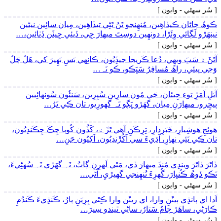
[ سُر سھڻي - وايون ]
ڪوھُ ڄاڻان ڪيڏاهِين، مُنھِنجو تَنُ تَڻِي تيڏاھِين، مِيان سائِين نيڻين
نِينھَڙو لَڳائي وِئَڙا، دونھِين دوسِتَ ميھارَ جِي، ڏيئِي جِيئَن ڏِٺائِين،…
[ سُر سھڻي - وايون ]
آتَڻَ ۾ سَڀَ ويھِي، دُعا ڪَريجا جيڏِيُون، ڪانِهي بَسِ بَھِيرَ کي، ھَلُ چَلُ
وَڃي پيئِي، راھَ مُسافِرُ سَڀَڪو، ڪو نَہ…
[ سُر سھڻي - وايون ]
آيَلِ اَمَڙِ توءِ جِيئان، جَي مُون سارِينِ سُپِرِين، سَنئُون سُونھائِيين
پيچِرو، ميھارَنِ مِيان، گهَڙو ڀَڳو تَہ گهورِيو، تان ڪِي تَرُ…
[ سُر سھڻي - وايون ]
ھوئِجِ ھوشِيارِ، خَبَرِدارِ، تِرِڪَڻِ آھي تَڙَ ۾، کَڏُون کُوٻا چِڪَ چِڪَندِيُون،
تان ڪِي نَئِي نِھارِ، آڌِيءَ سي آکُڙَندِيُون، اَکِيُون جَنِ…
[ سُر سھڻي - وايون ]
ڏاتَرَ ڏاتَرَ ويندِي مُنڌَ ميھارَ ڏي، مَٿي لَھرِنِ ڳاٽُ، نَہ گهَڙي نَہ سُهڻِيءَ،
نَڪو ڏوھُ ڪُنڀارَ، گُهرِءَ تُنھِنجي گهيڙيِ، آڻي…
[ سُر سھڻي - وايون ]
اَدا اي ٻانڌِي ٻيٽَنِ وارا، اي ريٽَن وارا ڪِٿي پِرِيَنِ پارُ، ڪَنڌِيءَ ڪَندُمِ
ڪارَڻِي، ساھَڙ ڄامُ سَتارُ، ساڻِي ٿيندو سِيرَ…
[ سُر سھڻي - وايون ]