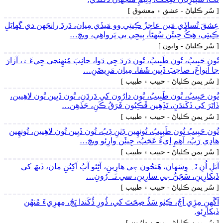
[ سُر ڪلياڻ - عشق ۽ معشوق ]
عِشقَ تُساڏي مَين عاجِزُ ڪِيتِي وو مَيڏي مِيان، دَردَ رانجَهن دي گهايَلِ
ڪِيتِي، ھِڪُ جِيئَن سُھڻا، ٻِيجِي بي پَرواھِي، ويڄَ…
[ سُر ڪلياڻ - وايون ]
تُون حَبِيبُ، تُون طَبِيبُ، تُون دَردَ جِي دَوا، جانِبَ مُنھِنجي جِيءَ ۾، آزارَ
جا اَنواعَ، صاحِبَ ڏيِين شَفا، مِيان مَرِيضَنِ…
[ سُر يمن ڪلياڻ - حبيب ۽ طبيب ]
تُون حَبِيبُ، تُون طَبِيبُ، تُون دارُون کي دَردَنِ، تُون ڏيِين تُون لاھِيين،
ڏاتَرَ کي ڏکَندَنِ، تَڏِھِين ڦَڪِيُون فَرَقُ ڪَنِ، جَڏھِن…
[ سُر يمن ڪلياڻ - حبيب ۽ طبيب ]
تُون حَبِيبُ تُون طَبِيبُ، تُونھِين ڊَٺنِ ڊَبُ، تُون ڏيِين تُون لاھِيين، تُونھِين
ھادِي رَبُ، آھِمِ اِيءُ عَجَبُ، جِيئَن وارِئو ويڄَ…
[ سُر يمن ڪلياڻ - حبيب ۽ طبيب ]
آيَلِ اُنِ نَہ وِسَھان، ھَنجُون جٖي ھارِينِ، آڻِئو آبُ اَکِيُنِ مان، ڏيھَ کي
ڏيکارِينِ، سَڄَڻُ جٖي سارِينِ، سي نَہ رُونِ…
[ سُر يمن ڪلياڻ - حبيب ۽ طبيب ]
اَگَهنِ مِڙِي اَڄُ، ڪِئو سَڏُ صِحَتَ کي، ڏُورِ ڏُکَندا ڀَڄُ، مِھرِيءَ مُنھُن
ڏيکارِئو.
[ سُر يمن ڪلياڻ - ويڄ ۽ دارُون ]