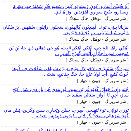
اَڄُ ڪِيئَن اَسارو، کِوَڻِ ڏِسِئو ٿو کِلين، سَعيو ڪَرِ سَمُنڊَ جو، ويھُ مَ
ويسارو، صُبحِ سَوارو، اُھَرَندين اوڙاھَ ڏي.
[ سُر سريراڳ - توڪل، جاڳ سجاڳ ]
ٻيڙِياتا ٻيئِي، تو نَہ ڦَٻَندِيُون ڳالِهيُون، سَڄِيُون راتِيُون سُمَھين، ڀَرُ سُکان
ڏيئِي، سُڀا سَڀَيئِي، پارِ پُڇَندَءِ خَبَرُون.
[ سُر سريراڳ - توڪل، جاڳ سجاڳ ]
اَھُکِي راھَ اللهَ جِي، اَھُکِي اَھُکِيءَ ڀَتِ، ھُو جي ڏِھائِي ڏيھَ جا، تَڻِ پُڻ
مُنجهي مَتِ، آڇاڙانِ اُبَتِ، گِهڙجِ گهاٽيِ…
[ سُر سريراڳ - توڪل، جاڳ سجاڳ ]
سوداگَرَ سَمُنڊَ جا، لاڄُو لالَ وَٽيجِ، سِڙَه سَنباھَي سَقُلاتَ جا، کُوھا
خُوبُ کَڻيجِ، اَڇا اولا عاجَ جا، چَڱا چِٽائيجِ، سَتَ…
[ سُر سريراڳ - جيون ۽ جھاز ]
جُتو وانءُ جَھازَ، گَڏِئو غُرابَنِ سين، پُورِيندي ھُنَ پارَ ڏي، سَڌَرَ کَڻِجِ
سازَ، اَچَنِ ٿا آوازَ، سَٽاڻي سَمُنڊَ جا.
[ سُر سريراڳ - جيون ۽ جھاز ]
توڙي تَوائِي، توءِ تُنھِنجي آسِري، جِيئَن وَڻِجارِي سين وَکَرين، تِيئَن مان
گهَرَ سَرَھائِي، سَڄَڻُ ڳَرِ لائِي، کِيرُون ڏيِندَيِسِ جيڏِيين.
[ سُر سريراڳ - جيون ۽ جھاز ]
ڪوڙيِين ڀالَ ڪَرِيمَ، ڪَرِ سَھِسين شُڪرانا، فاذڪُرُونِي اَذڪرُڪُم،