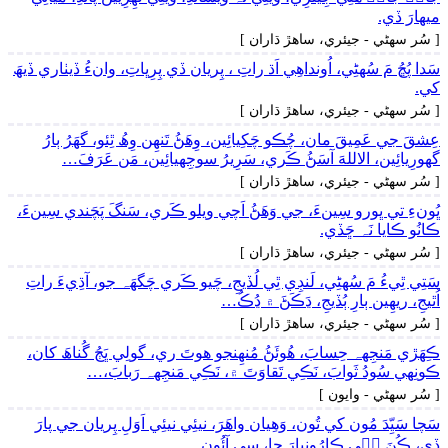
ميھارَ ڏي.
[ سُر سھڻي - جيئري، ساھڙ ڌاران ]
سَدا پُڇُ مَ سُهڻِي، اُونداھِي اَڌ راتِ ، پِريان ڏي پِرِڀاتِ، وانءُ ڏيٺاري ڏيھَ
کي.
[ سُر سھڻي - جيئري، ساھڙ ڌاران ]
عِشقَ جي عَمِيقَ مان، چُڪو چَکِيائِين، وِھَڻُ تَنھِن وِھُ ٿِئو، گهَرُ ٻارُ
گهورِيائِين، الاللهَ آسَڻُ ڪَري، سَرِيرُ سوجِهيائِين، مَن عَرَفَ…
[ سُر سھڻي - جيئري، ساھڙ ڌاران ]
ڀُونءِ تي ڀورو سِينءَ، جي وَھَڻُ اَچي ويلو ڪَري، سَنگَ پَچَندي سِينءَ،
ڪانُو ڪايا نَہ ڇَڏي.
[ سُر سھڻي - جيئري، ساھڙ ڌاران ]
سَتِي ٿِيءُ مَ سُهڻِي، لَنڊِي ٿِي لُڏيجِ، چَيو ڪَري چَگهَہ جو، آڌِيءَ راتِ
اُٿيجِ، ريھِين ٻارِ ٻُڏيجِ، ڍَڪَڻَ ۾ ڍُڪُ…
[ سُر سھڻي - جيئري، ساھڙ ڌاران ]
ڪِھَڙي مَنجِهہ حِسابَ، ھُوئَڻُ مُنھِنجو ھوتَ ري، گولِي ڀَڄُ گُناھَ کان،
ڪونِهي سُودُ ثَوابَ، نَڪِي تَقاوَتَ ۾، نَڪِي مَنجِهہ رَبابَ،…
[ سُر سھڻي - وايون ]
سَچا سَيِّدَ مُون کي تُون، وَھِيان واھَرَ، نيئِي نيئِي اَوَلِ پِريان جي پارَ
ڏي، ڪُنَ جٖي ڪارُونڀارَ جا، سي آئُون…