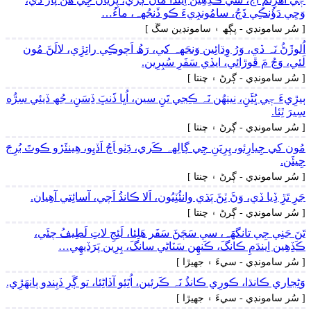
وَڃِي دَؤُنڪِي ڌَڄُ، سامُونڊِيءَ ڪو ڏَنجُهہ، ماءُ…
[ سُر سامونڊي - پڳھ ۽ سامونڊين سڱ ]
اُلوڙَڻُ نَہ ڏي، وَرُ وِڌائِين وَنجَهہ کي، رَھُ اَڄوڪِي راتِڙِي، لالَڻَ مُون
لَئي، وَڃُ مَ ڦوڙائي، ايڏي سَفَرِ سُپِرِين.
[ سُر سامونڊي - ڳرڻ ۽ چنتا ]
ٻيڙِيءَ جٖي ڀُڻَنِ، نِينھُن نَہ ڪِجي تَنِ سين، اُڀا ڏَنڀَ ڏِسَنِ، جُھ ڏيئِي سِڙُه
سِيرَ ٿِئا.
[ سُر سامونڊي - ڳرڻ ۽ چنتا ]
مُون کي جِيارِئو، پِرِيَنِ جِي ڳالِهہ ڪَري، ڊَٺو اَڄُ اَڏيِو، ھِينئَڙو ڪوٽَ بُرِجَ
جِيئَن.
[ سُر سامونڊي - ڳرڻ ۽ چنتا ]
جَرِ تَڙِ ڏِيا ڏي، وَڻَ ٽِڻَ ٻَڌي وانئُٽِيُون، اَلا ڪانڌُ اَچي، آسائِتي آھِيان.
[ سُر سامونڊي - ڳرڻ ۽ چنتا ]
تَنَ جَنِي جِي تانگهَہ، سي سَڄَڻَ سَفَر ھَلِئا، لَئِجِ لاتِ لَطِيفُ چئَي،
ڪَڏِھِين اِيندَمِ ڪانگَ، ڪَنھِن سَٽاڻي سانگَ، پِرِين پَرَڏيھِي…
[ سُر سامونڊي - سيءَ ۽ جهيڙا ]
وَڻِجاري ڪانڌا، ڪورِي ڪانڌُ نَہ ڪَرئين، اُٿِئو آڏاڻِئا، تو ڳَرِ ڏيِندو ٻانهَڙِي.
[ سُر سامونڊي - سيءَ ۽ جهيڙا ]