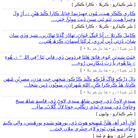
[ سُر ڪيڏارو - ڪربلا ۽ ڪارا ڪڪر ]
ڪاري ڪَڪَرَ ھيٺِ، مُون جهيڙيندا ڇَڏِئا، ڪارا ڪُندَ ھَٿَنِ ۾، اَڙِ وَلَ
وَڇيرا ھيٺِ، ٿِيَمِ تَنِي سين ڏيٺِ موٽَڻُ جَنِي…
[ سُر ڪيڏارو - ڪربلا ۽ ڪارا ڪڪر ]
ڪامِلَ ڪَربَلا ۾، آيا جُنگَ جُوانَ، بَھادُرَ گَڏِئا بَھادُرين، شيرَ وَڏي سان
شانَ، ڌَرَتِي ڌُٻِي لَرزِي، ٿَرٿَلِئا آسِمانَ، ڪَرَھَ ھُئِي…
[ سُر ڪيڏارو - ڪامل ڪربلا ۾ ]
جَنَتَ سَندِيَنِ جُوءِ، فائِقَ ھَلِئا فِردَوسَ ڏي، فانِي ٿِئا ”فِي اللہِ“ ۾، ھُوءِ
۾ پِئا ھُوءِ، يا رَبَ ڏيکارِيين رُوءِ،…
[ سُر ڪيڏارو - ڪامل ڪربلا ۾ ]
ڍالَ ڍَڙَڪو ڦاڳَ ڦَڙَڪو ڪُندَ ڪَڙَڪو، مَنجِهي جِتِ مَرَنِ، مِصرِيُنِ مُنھَن
ڪَڍِئا، ھَڏَ ڪُرڪِرا ڪَنِ، اللهَ شَهزادَنِ، سوڀُون ڏيِين سَچا…
[ سُر ڪيڏارو - ڪامل ڪربلا ۾ ]
ميندِي لاوڻُ ڏي، جِيوين شاھَ ميندِي لاوَڻ ڏي، قاسِمَ شاھَ سيجَ
وِڇاوَڻُ ڏي، ميندِي تَيڏِي رَنگُلِي، چوَٽا لالُ گُلابُ، ماءُ…
[ سُر ڪيڏارو - وايون ]
اَوَلِ آخر آھِ، ھَلَڻُ مُنھِنجو ھوتَ ڏي، پورِهئو سَندو پورِھَيتين، والِي ڪِيمَ
وِڃاءِ، سو مُون ٿورَو لاءِ، جِيئَري مِلان جَتَ…
[ سُر آبڙي - ويھُ مَ مُنڌ ]