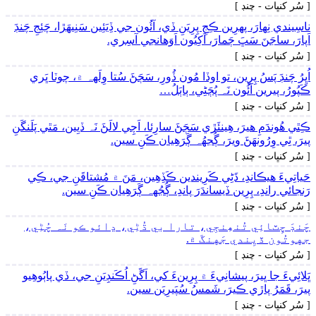
[ سُر کنڀات - چنڊ ]
ناسِيندي نِھارَ، پھرِين ڪِجِ پِرِيَنِ ڏي، آئُون جي ڏِيَئِين سَنِيھَڙا، چَئِجِ چَنڊَ
اَپارَ، ساجَنَ سَڀَ ڄَمارَ، اَکِيُون اَوَھانجي آسِري.
[ سُر کنڀات - چنڊ ]
اُڀِرُ چَنڊَ پَسُ پِرِين، تو اوڏا مُون ڏُورِ، سَڄَڻَ سُتا وِلَهہ ۾، چوٽا ڀَري
ڪَپُورُ، پيرين آئُون نَہ پُڄَڻِي، ٻاٻَلُ…
[ سُر کنڀات - چنڊ ]
ڪِٿي ھُوندَمِ ھيرَ، ھِينئَڙي سَڄَڻَ سارِئا، اَچِي لالَڻَ نَہ ڏيِين، مَٿي پَلَنگَنِ
پيرَ، ٿِي وِرُونھَڻَ ويرَ، ڳُجهُہ ڳَرَھِيان ڪَنِ سين.
[ سُر کنڀات - چنڊ ]
حَياتِيءَ ھيڪاندِ، ڌَڻِي ڪَرِيندين ڪَڏِھِين، مَنَ ۾ مُشتاقَنِ جي، ڪِي
رَنجائي راندِ، پِرِين ڏيساندَرَ پاندِ، ڳُجُهہ ڳَرَھِيان ڪَنِ سين.
[ سُر کنڀات - چنڊ ]
چَنڊَ چِٽائِي تُنھِنجِي، تارا بي ڌُڻِي، ڍائو ڪو نَہ چُڻِي،
جهوتُون ڏيِندي جَهنگَ ۾.
[ سُر کنڀات - چنڊ ]
ڀَلائِيءَ جا ڀيرَ، پيشانِيءَ ۾ پِرِينءَ کي، اَڱَڻِ اُڪَنڊِيَنِ جي، ڏي پاٻُوھِيو
پيرَ، قَمَرُ پاڙي ڪيرَ، شَمسُ سُپَيرِيَن سين.
[ سُر کنڀات - چنڊ ]