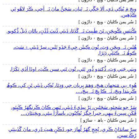
ويڄَ مَ ٻُڪِي ڏي، اَلا چَڱِي نَہ ٿِيان، سَڄَڻُ مانَ نَہ اَچي، ڪَرَ لاھُو ٿِي
ڪَڏِھِين.
[ سُر يمن ڪلياڻ - ويڄ ۽ دارُون ]
ڪُٺِيَسِ ڪُويڄَنِ، تَنَ طَبِيبَ نَہ گَڏِئا، ڏيئِي ڏَنڀَ ڏَڏَنِ، پاڻان ڏِيلُ ڏُکويو.
[ سُر يمن ڪلياڻ - ويڄ ۽ دارُون ]
ھُئَين تَہ ويڄَنِ وَٽِ، تُون ڪِيئَن جِيءَ جَڏو ٿِئَين، سِرُ ڏيئِي ۾ سَٽِ،
ڪوھُ نَہ ڪِيَئِي ڊَڀَڙا.
[ سُر يمن ڪلياڻ - ويڄ ۽ دارُون ]
ويٺي جَنِي وَٽِ، ڏُکندو ڏُورِ ٿِئي، تُون تَنِي سين ڪَٽِ، اوڏا اَڏي پَکَڙا.
[ سُر يمن ڪلياڻ - ويڄ ۽ دارُون ]
ھُوءِ جٖي مَنجهان ھيجَ، وَھمَ پِريان جي وَڍِئا، ٻُڪِي ڏيئِي تَنِ کي، ڪوھُ
ڪَريندا ويڄَ، نَہ ڪا پِڇَ نَہ پيڄَ،…
[ سُر يمن ڪلياڻ - ويڄ ۽ دارُون ]
سَرُ جو سَڃِئو، سَڄَڻين، ڀَرُ ڀيڏيءَ ڏيئِي، تَنھِن ڪانَ ڪَرنگهَرُ ڪَپِئو،
ڦَکَنِ سِينءَ پيھِي، جيرا جِگرَ بُڪِيُون، پاساڙا ٻيئِي، ويڄَنِئان…
[ سُر يمن ڪلياڻ - باھ ۽ ساڙو ]
سِرُ سانڌاڻِ ڪَري، پُڇِجِ گهَرُ لُھارَ جو، ڌَڪَنِ ھيٺِ ڌَري، مانَ گَڏينِئِي
رُڪَ سين.