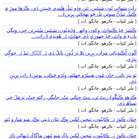
راتِ سَھائِي ڀُون سَنئِين، پَٽِنِ وَڏو پَنڌُ، ھَلَندي حَبِيبَنِ ڏي، ڪَرَھا موڙِ مَ
ڪَنڌُ، ٻَنڌَڻُ سوئِي ٻَڌُ، جَو پَھچائي پِرِينءَ…
[ سُر کنڀات - ڪرھو، چانگو، اٺ ]
ڪَسَرَ ڇَڏِ ڪَنواٽَ، وِکون وِجُهہ وَڌَندِيُون، سَنئين سُپَيرِيَن جِي، وِنگِي
ڀانءِ مَ واٽَ، ڇَڏِ جهورِي ڏي جهاٽَ، تَہ ھُوندِيءَ راتِ…
[ سُر کنڀات - ڪرھو، چانگو، اٺ ]
آئُون اُڪَنڊِيائِي مَران، پِرِين ڀَلا پَرَ ڏُورِ، ٻاٻَلُ ڏي نَہ ٻُوۡرُ، پَنڌَ نَہ جوڳِي
پِيَڙِي.
[ سُر کنڀات - ڪرھو، چانگو، اٺ ]
نَوَ نِيَرَ پائي، جان مُون ھِينئَڙو جَهلِئو، وِئَڙو ڇَنائي، پوئيِنءَ راتِ پِرِيَنِ
ڏي.
[ سُر کنڀات - ڪرھو، چانگو، اٺ ]
ڪَرَھو ڪَنگُوءَ ريٽَ تي، نيٽَ ڇِنائي نِتُ، چانگي رکِئو چِتُ، پَرَمَلَ جي
پَساھَ ڏي.
[ سُر کنڀات - ڪرھو، چانگو، اٺ ]
جِئان ڪوڙِ ٻَہ ڪاٺِيُون، پَنجين لَکين پِڪَ، تِئان ڏيئِي تِڪَ، مَيو مَتارو ٿِئو.
[ سُر کنڀات - ڪرھو، چانگو، اٺ ]
جِئان ڪوڙِ ٻَہ ڪاٺِيُون، پَنجين لَکين پاءُ، مَيو تَنھِن ماڳاءُ، ڏيھاڻِي ڏارَ