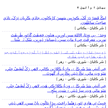
بيتن ۽ وائين ۾
ايڪُ قَصَرُ دَرَ لَکَ، ڪوڙيِين سَھسَ کڙَڪِيُون، جاڏي ڪَرِيان پَرَکَ، تاڏي
صاحِبُ سامُهُون.
[ سُر ڪلياڻ - يڪتائي ]
وَحدَہٗ جٖي وَڍِئا، الاللهَ سين اورِينِ، ھِنيُون حَقِيقَتَ گَڏِئو، طَرِيقَتَ
تورِين، مَعرِفَتَ جِيءَ ماٺِ سين، ڏيساندَرَ ڏورِيِن، سُکَ نَہ سُتا…
[ سُر ڪلياڻ - يڪتائي ]
وَڍِيين تان ويھُ، نَہ تَہ وَٺِئو واٽَ وَنءُ تُون، ھِيءُ تَنِي جو
ڏيھُ، ڪاتِي جَنِي ھَٿَ ۾.
[ سُر ڪلياڻ - سُوري، ڪاتي ۽ زھر ]
جَي اَٿيئِي سَڌَ سُرڪَ ۾، وانءُ ڪَلاڙين ڪاٽي، لاھي رَکُ لَطِيفُ چئَي،
مَٿو وَٽِ ماٽي، تِڪَ ڏيئِي پِڪَ پِيءُ، گهوٽَ…
[ سُر ڪلياڻ - سُوري، ڪاتي ۽ زھر ]
جَي اَٿيئِي سَڌَ سُرڪَ ۾، وَنءُ ڪَلاڙَڪي ھَٽِ، لاھي رَکُ لَطِيفُ چئَي،
مَٿو ماٽي وَٽِ، سِرُ ڏيئِي ۾ سَٽِ، پِيئُجِ…
[ سُر ڪلياڻ - سُوري، ڪاتي ۽ زھر ]
حَبِيبُ ئِي ھادِي ٿِئو، رَھنُما راحَتَ، پِيڙا نِئائُون پاڻَ سين، لاھي ڏيئِي
لَتَ، سُپيرِيان صِحَتَ، ڏِنِيمِ مَنجهان ڏُکَندي.