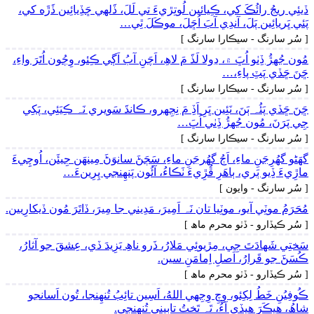
ڏيئِي ريجُ رائُڪَ کي، ڪِيائين لُوتِڙيءَ تي لَلَ، ڏَلهي ڇَڏِيائِين ڏَڙَه کي،
پَئي ڀَريائِين پَلَ، آندِي آبَ اُڇَلَ، موڪَلَ ٿِي…
[ سُر سارنگ - سيڪارا سارنگ ]
مُون جُهڙُ ڏِٺو اُڀَ ۾، ڍولا لَڏَ مَ لاھِ، اَچَنِ آبُ اَڳي ڪِئو، وِڄُون اُتَرَ واءِ،
ڇَنَ ڇَڏي پَٽِ پاءِ،…
[ سُر سارنگ - سيڪارا سارنگ ]
ڇَنَ ڇَڏي پَئُہ ٻَنَ، نَئِين ڀَرِ اَڏِ مَ نِجِهرو، ڪانڌَ سَويري نَہ ڪِيَئِي، پَکِي
جِي پَرَنَ، مُون جُهڙُ ڏِٺي اُڀَ…
[ سُر سارنگ - سيڪارا سارنگ ]
گهَڻو گهُرِجَنِ ماءِ، اَڄُ گهُرجَنِ ماءِ، سَڄَڻَ سانوَڻَ مِينھَن جِيئَن، اُوچِيءَ
ماڙِيءَ ڏِيو ٻَري، ٻاھَرِ ڦُڙِيءَ ٺَڪاءُ، آئُون پَنھِنجي پِرِينءَ…
[ سُر سارنگ - وايون ]
مُحَرَمُ موٽِي آيو، موٽِيا تان نَہ اَمِيرَ، مَدِيني جا مِيرَ، ڏاتَرَ مُون ڏيکارِيين.
[ سُر ڪيڏارو - ڏٺو محرم ماھ ]
سَختِي شَھادَتَ جِي، مِڙيوئِي مَلارُ، ذَرو ناھِ يَزِيدَ ڏي، عِشقَ جو آثارُ،
ڪُسَڻَ جو قَرارُ، اَصلِ اِمامَنِ سين.
[ سُر ڪيڏارو - ڏٺو محرم ماھ ]
ڪُوفِيُنِ خَطُ لِکِئو، وِچِ وِجِهي اللهُ، اَسِين تائِبُ تُنھِنجا، تُون اَسانجو
شاھُ، ھيڪَرَ ھيڏي آءُ، تَہ تَختُ تابِيني تُنھِنجي.