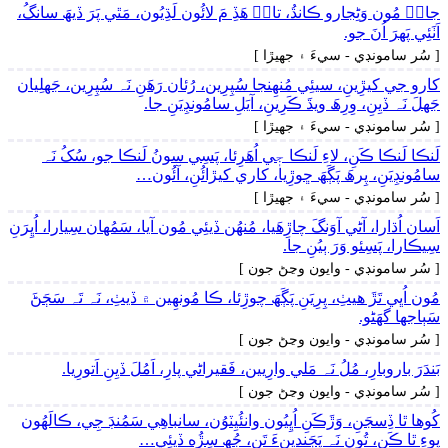
جانۡ مُون وَڻِجارو ڪانڌُ، تانۡ ھَڏِ مَ لائُون لَڌِيُون، مَٿي پَرَ ڏيھَ سانگُ،
اَٺَئِي پَھرَ اُنَ جو.
[ سُر سامونڊي - سيءَ ۽ جهيڙا ]
کارو جي کيڙِينِ، سيئِي مُنھِنجا سُپِرِين، رُئان رَھَنِ نَہ سُپِرِين، جَهلِيان
جَهلَ نَہ ڏيِنِ، وِرِھَ ويڌَ ڪَرِينِ، آيَلِ سامُونڊِيَنِ جا.
[ سُر سامونڊي - سيءَ ۽ جهيڙا ]
لَنڪا لَنڪا ڪَنِ، لاءِ لَنڪا جٖي اُھَرِئا، پَسِي سونُ لَنڪا جو، سُکُ نَہ
سامُونڊِيَنِ، پِرھَ پَڳَھَ ڇوڙِيا، کاري کيڙائُنِ، آئُون…
[ سُر سامونڊي - سيءَ ۽ جهيڙا ]
اَسان اُڌارا، آڻي آوَنگَ چاڙِھَيا، مُنھُن ڏيئِي مُون آيا، سَمُهان سِيارا، اُڀِرَنِ
سِيڪارا، پَسِئو وَرَ ٻيُنِ جا.
[ سُر سامونڊي - وايون وڃڻ جون ]
مُون اُڀي تَڙَ ھيٺِ، پِرِيَنِ پَڳَھَ چوڙِئا، ڪا مُونھِين ۾ ڏيٺِ، نَہ تَہ سَڄَڻَ
سَٻاجها گهَڻو.
[ سُر سامونڊي - وايون وڃڻ جون ]
بَندَرَ باروبارِ، مُلُ نَہ مَلي وارِيين، فَقيراڻي پارِ، اَمُلَ ڏيِنِ اَتورِيا.
[ سُر سامونڊي - وايون وڃڻ جون ]
کُوھا ٿا ڏِسجَنِ، وَڙَڪَنِ اُڀِيُون وانئُيِٽوُن، سانباھِي سَمُنڊَ جِي، ڪالَهُون
پوءِ ٿا ڪَنِ، تُون نَہ پَڄَنديِنءَ تَنِ، جُھ سِڙُه ڏيئِي…