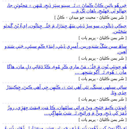
جَي ھُو پائِينِ ڪانُ ڪَمانَ ۾، تَہ سِينو سِپَرَ ڏيجِ، مُنھَن ۾ مَحبُوبَنِ جا،
جهالُو ٿِي جَهليجِ، پاھان پَڳَ مَ…
[ سُر يمن ڪلياڻ - محبت جو ميدان ۽ ڪانُ ]
جيڪِي ڏِنائُون، سو سِرُ ڏيئِي سَھُ جِندَڙا، مَ چَئُہ ڇِنائُون، اِيءُ پُڻ ڳَنڍئو
سَڄَڻين.
[ سُر يمن ڪلياڻ - پريم پاٺ ]
ساھَ سين سَڱُ سَنڍوريين. اُميرِي ڏيئِي، اِيندَءِ ڪَمِ سيئِي، جَنِي سَندو
آھِين.
[ سُر يمن ڪلياڻ - پريم پاٺ ]
ھُو چونِئِي تُون مَ چَئُہُ، مَنُ ماري ڪَرِ مُوءِ، ڪَڍُ دَغائِي دِلِ مان، ھاگا
مان ۽ ھُوءِ، تَہ آگو سَنجِهہ…
[ سُر يمن ڪلياڻ - پريم پاٺ ]
سائِي سيلِهي سينڱ، پَئِي آھي پَٽَ ۾، ڪَنھِن جِي آھي ڪِينَ، ڇِڪِيندَڙَ
ڇڏي وِئا.
[ سُر يمن ڪلياڻ - پريم پاٺ ]
چُوندَنِ ڪِيمَ چَئيجِ، ويڻَ وَرائي سامُھان، ڪا مَتِ قِيمَتَ جِھَڙِي، روزُ
ڏَمَرَ کي ڏيجِ، ويڻُ مَ وَرائيجِ، تَہ سَڀَ سُھاڳِي…
[ سُر يمن ڪلياڻ - پريم پاٺ ]
نَوَ ڀاڱا نوڻِ کي، ڏَھُون ڏَنِيءَ ڏي، جَي ٿِي وَسَنِ مِينھَڙا، تَہ ڏَھَئِي ڏَنِيءَ