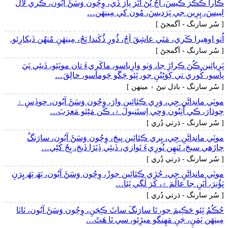
ڪارا ڪَڪَرَ ڪيسَ، اَڄُ پُڻ اُتَرَ پارَ ڏي، وِڄُون وَسَڻَ آيُون، ڪَري لالَ
لِبيسَ، پِرِين جي پَرَديسَ، مُون کي مِينھَن…
[ سُر سارنگ - آگمجڻ ]
اُٺو اوھِيرا ڪَري، مَٿي عاشِقَ اَڄُ، ڏُورِ ڏُکَندا ڀَڄُ، مِينھَنِ مُنھُن ڏيکارِئو.
[ سُر سارنگ - آگمجڻ ]
ڀَرِيائِين ڪُنَ ڪِراڙِ جا، وَٺو وارِياسو، ماکَرِيءَ تان موٽِئو، ڏيئِي پَيَ
پاسو، کُوري تي کِوَڻِيُنِ جو، ٿِئو چَڱو چَوماسو، خالِقَ…
[ سُر سارنگ - بادل نيڻ ۽ مينھن ]
موٽِي مانڊاڻَنِ جِي، وَرِي ڪِئائِين وارَ، وِڄُون وَسَڻَ آيُون، چوڏِسِ ۽
چوڌارَ، ڪي اُٺِيُون وَڃِي اِستَنبولَ ۾، ڪَن مَڻِئو مَغرَبَ…
[ سُر سارنگ - ڌرتي ڍُري ]
موٽِي مانڊاڻَنِ جِي، ڀِري ڪِئائِين ڀيڄَ، وِڄُون وَسَڻَ آيُون، سارَنگُ
چاڙھي سيجَ، تَنھِن نُورِيءَ نَوازي، ڏيئِي ڏِنَڙا ڏيجَ، ٻِجُ کَڻِي…
[ سُر سارنگ - ڌرتي ڍُري ]
موٽِي مانڊاڻَنِ جِي، جُڙِي ڪِئائِين جوڙَ، وِڄُون وَسَڻَ آيُون، ٻَھَ ٻَھَ ڀِرَنِ
ڀَؤُنرَ، اَنَنِ جا عالَمَ ۾، کَرَ لَڳي ٿِئا…
[ سُر سارنگ - ڌرتي ڍُري ]
حُڪُمُ ٿِئو حَڪِيمَ جو، ٿا سارَنگَ ساٺَ ڪِجَنِ، وِڄُون وَسَڻَ آيُون، ٽاٽا
مِينھَن ٽِمَنِ، جَنِ مَھِنگو ميڙِئو، سي ٿا ھَٿَ…