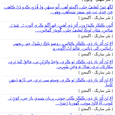
لَڳَھَ پَسُ لَطِيفُ چئَي، آگمِئو آھي، اُٺو مِينھُن وَڏَ ڦُڙو، ڪَڍو ڌَڻَ ڪاھي،
ڇَنَ ڇَڏي پَٽِ پَئو، سَمَرَ سَنباھَي، وِھو…
[ سُر سارنگ - آگمجڻ ]
اُٻُون ڪَڪَرَ ڪَنڍَرُون، اُتَرَ ڏي آھِينِ، جُھ آگَمَ ڪَري آيُون، تَہ مُندَ نَہ
مَٽائِينِ، مَٿان لوڪَ لَطِيفُ چئَي، گُوندَرَ گَمائِين،…
[ سُر سارنگ - آگمجڻ ]
اَڄُ پُڻ اُتَرَ پارَ ڏي، ڪَڪَرَ ڪِئائِين، روضو پاڪَ رَسُولَ جو، رِيجِهي
رانيائِين، آڻي ڏِنائِين، عالَمَ آبُ اَگُوندِرو.
[ سُر سارنگ - آگمجڻ ]
اَڄُ پُڻ اُتَرَ پارَ ڏي، ڪَڪَرَ ٿو ڪَري، واحِدُ واٽَڙِيُنِ تي، خالِقُ کَنڊَ ڀَري،
پيکارِئان پَري، شالَ مَ وَڃَنِ سُپِرِين.
[ سُر سارنگ - آگمجڻ ]
اَڄُ پُڻ اُتَرَ پارَ ڏي، ڪَڪَرَ ٿو ڪَري، وَسِئو سي ڀَري، جي ڏَڙَھ ڏِينھَنِ
کانيا.
[ سُر سارنگ - آگمجڻ ]
اَڄُ پُڻ اُتَرَ پارَ ڏي، ڪَڪَرَ ڪَئِي چوٽِي، پِريان سَندي پارَ جي، کِوَڻِ نَہ
کوٽِي، آءُ لالَڻَ موٽِي، گهوريا رُسَڻَ…
[ سُر سارنگ - آگمجڻ ]