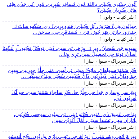
آئُون جِيئَندِي ڪِيئَن، يااللهَ مُون مُسافِرَ سُپِرِين، مُون کي ڇَڏي ھَلِئا،
ھاڻي ڪَرِيان ڪِيئَن؟
[ سُر کنڀات - وايون ]
جيڏِيُون ھِيءُ ضَرُورُ، آيَلِ ڪِيئَن رَھَندو پِرِينءَ ري، سَگهو ساٿَ نَہ
جِندَڙو، چارَئِي پَھَرَ چُورُ، مَنَ ۾ مُشتاقَنِ جي، ساجَنَ…
[ سُر کنڀات - وايون ]
سيوِيو جَنِ سُبحانُ، وِيرِ نَہ وِڙِھي تَنِ سين، ڏيئِي تَوَڪَلَ تَڪِيو، آرِ لَنگهِئا
آسانُ، توبَهَ جِي تَحصِيلَ سين، ترِي وِئا…
[ سُر سريراڳ - سيوا ۽ سار ]
ڪَرِ سَمُنڊَ سيواھاڻِ، ماڻِڪَ موتِي تي لَھين، مَٿي چِلُڙَ چورِيين، وِھِيِن
جِمَ وَڏاڻُ، ڏيئِي ڏيڏَرِيُون ڏاڻُ ڪَڏِھِين سُڪِي ويندُءِ سيگَهہ…
[ سُر سريراڳ - سيوا ۽ سار ]
ويھُ سي وِساري چَڍا جي چِلُڙَ جا، ڪَرِ ساڃاءِ سَمُنڊَ سين، جو لَکَ
لَهرِيُون ڏي.
[ سُر سريراڳ - سيوا ۽ سار ]
وِئا جي عَمِيقَ ڏي، مُنھِن ڪائو ڏيئِي، تَنِ سِپُون سوجهي ڪَڍِيُون،
پاتاران پيھِي، پَسَندا سيئِي، اَمُلَ اَکَڙِيُنِ سين.
[ سُر سريراڳ - سيوا ۽ سار ]
ويرَ مَ لاھي ويھُ، مَٿي آرَ اوڙاھَ جي، پَسِي پاڙي وارِيُون، ڪِجِ اَنديشو