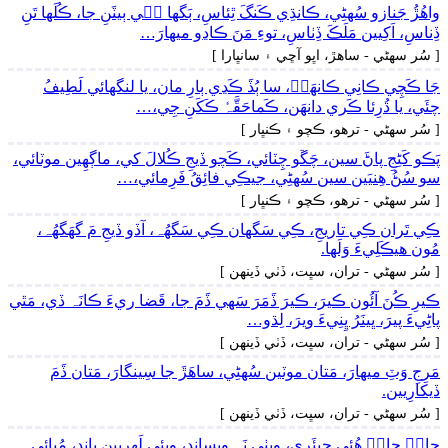
واھُڙُ جَنازو سُهڻِي، ڪانڌِي ڪَنگَ ٿِئاسِ، ٻَگها جٖي ٻيٽَنِ جا، ڪُلَها تَنِ
ڏِناسِ، اَکِيين مَلَڪَ ڏِٺاسِ، توءِ مَنَ ڪاڍو ميھارَ…
[ سُر سھڻي - ساھڙ، اڀو آڇي ۽ سانڀارا ]
جَا ڪَچِي ڪانِي ڪانھَنۡ، سا ٻُڏَ ڪَڍي ٻارِ مان، يا لنگهائي لَطِيفُ
چئَي، يا ڌُرِئا ڪَري دانھَن، ڪَماحَقَّہٗ ڪَکَنِ جِي،…
[ سُر سھڻي - ترھو، ڪچو ۽ ڪنڀار ]
پَڪو کَڻِجِ پاڻَ سين، چَڱو چِٽائي، ڪَچو ڏيجِ ڪُلالَ کي، ماڳھِين موٽائي،
سو سُڻُ ھِنيَين سين سُهڻِي، جيڪِي فائِقُ فَرِمائي،…
[ سُر سھڻي - ترھو، ڪچو ۽ ڪنڀار ]
ڪِي تَران ڪِي تاريجِ، ڪِي سَگهان ڪِي سَگهُہ، آڏو ڏيجِ مَ گهَگهُہ،
مُون ھيڪَلِيءَ وَلَها.
[ سُر سھڻي - تران، سڀت، ڏٺي ڏينھن ]
ڪيرِ ڪُنَ آئُون ڪيرَ، ڪيرَ ڏَمَرَ سَھي ڏَمَ جا، قَضا ريءَ ڪانَہ ڏي، مَٿي
پاڻِيءَ پيرَ، ڀينَرُ ڀِنِيءَ ويرَ، لِڌو…
[ سُر سھڻي - تران، سڀت، ڏٺي ڏينھن ]
مَرِجِ وَٽِ ميھارَ، مَتان موٽين سُهڻِي، ساھَڙَ جا سِينگارَ، مَتان ڏَمَ
ڏيکارِيين.
[ سُر سھڻي - تران، سڀت، ڏٺي ڏينھن ]
جانۡ جانۡ ھُئِي جِيئَرِي، ويٺِي نَہ ويساندِ، ويئِي لَھِرِيين پاندِ، مُيائِي