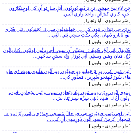
جَنِ لاءِ نيڻَ جِهڄَنِ، تَنِ پَرَڏيھِ پُورِيُون، آيَلِ سارِئو اُنِ کي اوڇِنگارُون
اَچَنِ، کاري کيڙائُنِ، واحِدَ واري آڻِيين.
[ سُر سامونڊي - آيا وڻجارا ]
پِرِيَنِ جي پَنڌان، مُون کي جٖي جَهلِينديُون سي نَہ پُڄَندِيُون، ڀَلِي ڪَري
آيو، ٺاٺارو ڏيھان، ڀَڳي ڪُٽِ سَڄِي ٿِئي، لَٿِي…
[ سُر سامونڊي - وايون ]
ڪَرَھَلَ پائي لَڄُ، ڪوھُ نَہ ويئِيئَن اُنِ سين، اُجارِيائُون اولِيُون، ڌُئاريائُون
ڌَڄُ، مَتان وِھين ويسَلِي اُٿِي ڀُورَلِ ڀَڄُ، سيڻَنِ ساجُهرِ…
[ سُر سامونڊي - وايون ]
اَئِين مُون کي زورِ مَ جَهلِيو وو جيڏِيُون وو، آئُون ھَلَندِي ھوتَ ڏي ھاءِ
ھاءِ، سُورُ تُنھِنجو سُپِرِين، مَعذُورِ کي…
[ سُر سامونڊي - وايون ]
ويندِي آئُون پِرِيَنِ وَٽِ، مُون وِھُ وَڻِجارَنِ سين، وايُون وَڻِجارَنِ جُون،
اَدِيُون اَڄُ نَہ ھَٽِ، ڏيئِي سِڙُه سِيرَ ٿِئا، پيرُ…
[ سُر سامونڊي - وايون ]
اَئِين اَچِي پَسو جيڏِيُون، ھِي جو حالُ مُنھِنجي جِندَڙي، پائي وِئَڙا پيرَ ۾،
مَنجهان کَرَسَ کَسو، آئُون ڏورِيندِي اُنِ کي،…
[ سُر سامونڊي - وايون ]