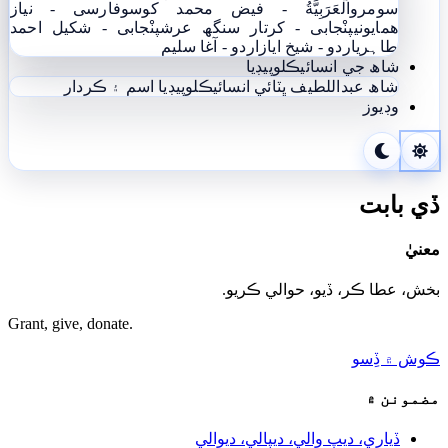
سومرو
اَلْعَرَبِيَّةُ - فيض محمد کوسو
فارسی - نياز
ھمايوني
پنْجابی - کرتار سنگھ عرش
پنْجابی - شکیل احمد
طاہری
اردو - شيخ اياز
اردو - آغا سليم
شاھ جي انسائيڪلوپيڊيا
شاھ عبداللطيف ڀٽائي انسائيڪلوپيڊيا
اسم ۽ ڪردار
وڊيوز
ڏي بابت
معنيٰ
بخش، عطا ڪر، ڏيو، حوالي ڪريو.
Grant, give, donate.
ڪوش ۾ ڏِسو
مضمونن ۾
ڏياري، ديپ والي، ديپالي، ديوالي