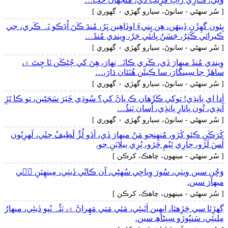
[ سُر سھڻي - سانوڻ، سيارو گهڙي ۽ گهوري ]
ٻِئون گهِڙَنِ ڏِينھَن، ھِن ڀِنيءَ اوڏاھِين ڀَرُ، مُندَ ڪَنَ اُڊَڪو نَہ ڪَري، جي
ڪيرائي ڪَپَرُ، جَسَنُ ڀانئي جَرُ، وِيندي مُنڌَ…
[ سُر سھڻي - سانوڻ، سيارو گهڙي ۽ گهوري ]
وِيندي مُنڌَ ميھارَ ڏي، ڪَري ڪانَہ نِھارَ، ھِنَ کي چُڻِڪَن ٿا چِتَ ۾،
ساھَڙَ جا سِينگارَ، سا ڪِيئَن ھُنَئان ڌارَ،…
[ سُر سھڻي - سانوڻ، سيارو گهڙي ۽ گهوري ]
اَدا اي ٻانڌِي! توکي ڪَڙَھان ڪِ پاڻَ کي؟ سُوڌِي خَبَرَ سَڄَڻين، تو ڪا تَڙِ
آندِي، تُون پاتارِ پانڌِي، اَسان پَنڌُ…
[ سُر سھڻي - سانوڻ، سيارو گهڙي ۽ گهوري ]
کَرَڪَنِ ڪِئو کَڙو، مُنھِنجو مَنُ ميھارَ ڏي، آڏو لُڙُ لَطِيفُ چئَي، لَهرِيُون
لَسَ لَڙو، چارِي ٿِيُمِ چَڙو، ٻُرِي ٻيلايَنِ جو.
[ سُر سھڻي - مينھون، چاھڪ، کرڪن ]
وَڇُنِ سين ويٺِي، سُورَ وِياڇي سُهڻِي، آن ڪاٿَي ڏيٺِي، مِينھِيَنِ جٖي
ميھارَ سين.
[ سُر سھڻي - مينھون، چاھڪ، کرڪن ]
گِهڙِئا سي چَڙِهئا، اِيھِين اَٿيئِي، مَئي مَتي مَھِراڻَ ۾، پَئُہ ٽَپو ڏيئِي، ميھارُ
مِليئِي، سَنڀُوڙو سِيڻاھِ سين.