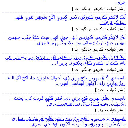
چَري.
[ سُر کنڀات - ڪرھو، چانگو، اٺ ]
لَڪِ لاکِيڻو ڪَرَھو، ڪوڙِيُون ڏيئِي ڳِڌومِ، اڱَڻِ سُونھَن ٿِئومِ، مُلِهہ
مَهانگو مَ چَئُہُ.
[ سُر کنڀات - ڪرھو، چانگو، اٺ ]
لَڪِ لاکِيڻُو ڪَرَھو، ڪوڙيِين ڏيئِي ڇوڙِ، ايَهِي سِٽَ سَيِّدُ چئَي، جيھَيين
تيھَيين جوڙِ، تُرتُ رَساڻي توڙِ، پَلاڻِئو تَہ پِرِينءَ مِڙي.
[ سُر کنڀات - ڪرھو، چانگو، اٺ ]
لَڪَ لاکِيڻُو ڪَرَھو، ڪوڙِيُون ڏيئِي ڪاھِ، آھُرَ ۾ ايلاچِيُون، پوڄَ مَيي کي
پاءِ، ڪَٿَ نَہ ڪَندو ڪاءِ، پَلاڻِئو تَہ پِريِنءَ…
[ سُر کنڀات - ڪرھو، چانگو، اٺ ]
ناسِيندي نِگاھَ، پھرِين ڪِجِ پِرِيَنِ ڏي، اَحوالَ عاجِزَنِ جا، آکِجِ لَڳِ اللهَ،
روزُ نِھارِينِ راھَ، اَکِيُون اَوَھانجي آسِري.
[ سُر کنڀات - چنڊ ]
ناسِيندي نَظَرُ، پھرِين ڪِجِ پِرِيَنِ ڏي، قَمَرَ ڪَھِجِ قَرِيبَ کي، نِسَتُ ۽
نِٻَرُ، ٻِئو ڀَروَسو نَہ ڀَرُ، اَکِيُون اَوَھانجي آسِري.
[ سُر کنڀات - چنڊ ]
ناسِيندي نِرتِ، پھرِين ڪِجِ پِرِيَنِ ڏي، قَمَرَ ڪَھِجِ قَرِيبَ کي، ساري
ساڻُ سُرِتِ، ٻِئو ڀَروَسو نَہ ڀَتِ، اَکِيُون اَوَھانجي آسِري.