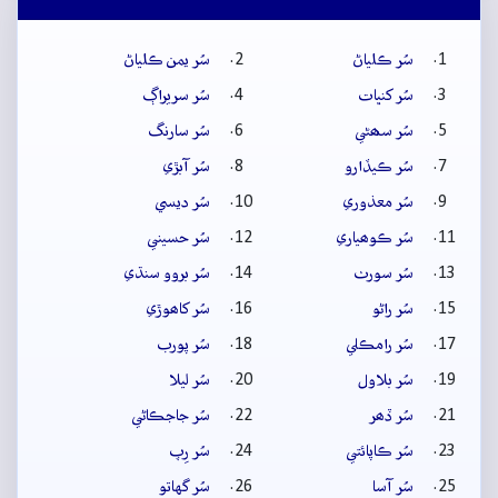
سُر ڪلياڻ
سُر يمن ڪلياڻ
سُر کنڀات
سُر سريراڳ
سُر سھڻي
سُر سارنگ
سُر ڪيڏارو
سُر آبڙي
سُر معذوري
سُر ديسي
سُر ڪوھياري
سُر حسيني
سُر سورٺ
سُر بروو سنڌي
سُر راڻو
سُر کاھوڙي
سُر رامڪلي
سُر پورب
سُر بلاول
سُر ليلا
سُر ڏھر
سُر جاجڪاڻي
سُر ڪاپائتي
سُر رِپ
سُر آسا
سُر گهاتو