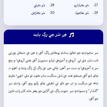
سُر ڪيڏارو
سُر مارئي
سُر ڪاموڏ
سُر ڪارايل
ھِن سُر جي راڳ بابت
سر سامونڊي جو تعلق سنڌي پرڪاش راڳ آھي ۽ ھن جي شڪل پوربي
ٺاٺ سان ملي ٿي. آروھي ۽ آمروھي اوڏو سمپورڻ آھي يعني آروھيءَ ۾ پنج
سر ۽ آمروھيءَ ۾ ست سر آھن. ڀٽائي جن جي راڳ کي راڳ وديا ۾ اھڙو تہ
چالو ڏنو آھي جيڪو ھند جي ڏنل سنگيت سان ڪونہ ٿو ملي. انهيءَ ڪري
شاھ جي سنگيت ۾ ان جو نالو ئي لطيفي چالو رکيو ويو آھي. وادي سر
”گنڌار“ ۽ سموادي سر ڌيوت راڳ جي آلاپن جو پھر شام کان رات تائين
جو آھي.