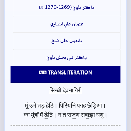
ڊاڪٽر بلوچ (1269-1270 ھ)
عثمان علي انصاري
ٻانهون خان شيخ
ڊاڪٽر نبي بخش بلوچ
TRANSLITERATION
सिन्धी देवनागिरी
मूं उभे तड़ हेठि। पिरियनि पग॒ह छेड़िआ।
का मूंहीं में डे॒ठि। न त सज॒ण सबा॒झा घणू।