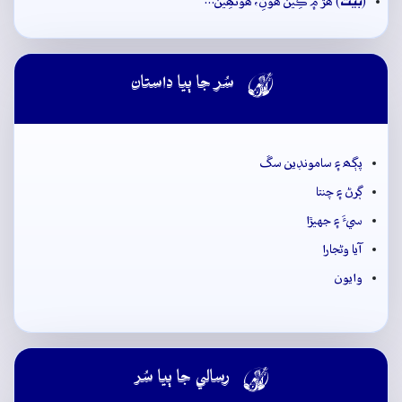
بيت
(
) ھَڙَ ۾ ڪِينَ ھُونِ، ھُونھِين…

سُر جا ٻيا داستان
پڳھ ۽ سامونڊين سڱ
ڳرڻ ۽ چنتا
سيءَ ۽ جهيڙا
آيا وڻجارا
وايون

رسالي جا ٻيا سُر