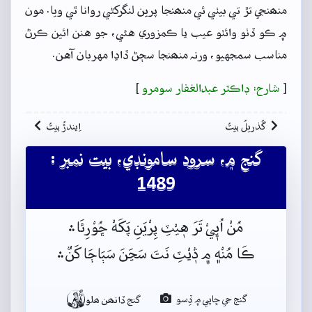
منھنجي تڙ تي بيٺي ئي منھنجا پرين لنگرکڻي روانا ٿي ويا. مون
۾ ڪو ڏٺو وائٺو عيب يا ڪمزوري هئي، جو هنن ائين ڪرڻ
مناسب سمجهيو، ورنہ منھنجا سڄڻ ڏاڍا مهربان آهن.
[
شارح: ڊاڪٽر عبدالغفار سومرو
]
گُذريلُ بيتُ
اِيندڙُ بيتُ
گنج ۾، سرود سامونڊي، بيت نمبر :
1489
مُنْ اُڀٖيْ تَرَ هٖيْٽِ پِرْيَنِ پَکَهْ ڇُوْرِئَا﮶
ڪَا مُنْه﮼ م﮼ ڎٖيْٽِ نَتَ سَڃَنَ سَٻَاڄَا کَنٌ﮶

گنج جي ڇاپي ۾ ڏِسو
گنج ڏانھن ھلو