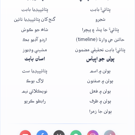
ڀٽائيءَ بابت
ڀٽائيپيڊيا بابت
شجرو
گنج کان ڀٽائيپيڊيا تائين
ڀٽائيءَ جا پنڌ ۽ پيچرا
شاھ جو ڪوش
حالتن جي وارتا (timeline)
اردو آڊيو بڪ
ڀٽائيءَ بابت تحقيقي مضمون
مشيني وڊيوز
ٻولن جو اڀياس
اسان بابت
ٻولن ۾ اسم
ڀٽائيپيڊيا سٿ
ٻولن ۾ صفتون
لاگ بوڪ
ٻولن ۾ فعل
نويڪلائي نيم
ٻولن ۾ ظرف
رابطو ڪريو
ٻولن جا زمرا