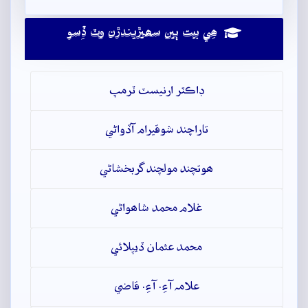
ھِي بيت ٻين سھيڙيندڙن وٽ ڏِسو
ڊاڪٽر ارنيسٽ ٽرمپ
تاراچند شوقيرام آڏواڻي
ھوتچند مولچند گربخشاڻي
غلام محمد شاھواڻي
محمد عثمان ڏيپلائي
علامہ آءِ. آءِ. قاضي