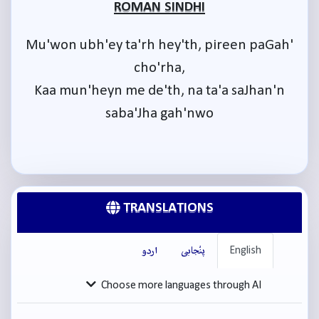
ROMAN SINDHI
Mu'won ubh'ey ta'rh hey'th, pireen paGah'
cho'rha,
Kaa mun'heyn me de'th, na ta'a saJhan'n
saba'Jha gah'nwo
TRANSLATIONS
English
پنْجابی
اردو
Choose more languages through AI