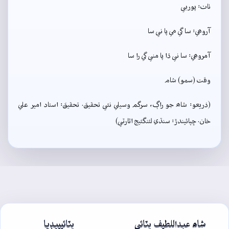
ٺاٺ: پوربي
آروھي: سا گي مي پا ني سا
آمروھي: سا ني ڌا پا مني گي را سا
وقت (سمو) شام
(ذريعو: شاھ جو راڳ، سرگم وسيلي نئي تحقيق. تحقيق: استاد امير علي
خان. ڇپائيندڙ: سنڌي لئنگئيج اٿارٽي)
شاھ عبداللطيف ڀٽائي
ڀٽائيپيڊيا