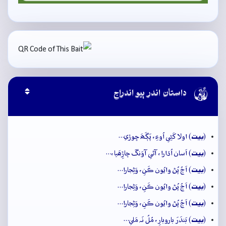

داستان اندر ٻيو اندراج
بيت
(
) اولا کَڻِي اُوءِ، پَڳَھَ ڇوڙي…
بيت
(
) اَسان اُڌارا، آڻي آوَنگَ چاڙِھَيا،…
بيت
(
) اَڄُ پُڻ وايُون ڪَنِ، وَڻِجارا…
بيت
(
) اَڄُ پُڻ وايُون ڪَنِ، وَڻِجارا…
بيت
(
) اَڄُ پُڻ وايُون ڪَنِ، وَڻِجارا…
بيت
(
) بَندَرَ باروبارِ، مُلُ نَہ مَلي…