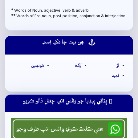
*
Words of Noun, adjective, verb & adverb
**
Words of Pro-noun, post-position, conjunction & interjection
ھِن بيت جا مُکيہ اِسم
تَڙَ
پَڳَھَ
مُونھِين
ڏيٺِ
ڀٽائي پيڊيا جو واٽس ائپ چئنل فالو ڪريو