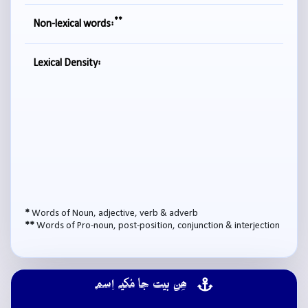
**
Non-lexical words:
Lexical Density:
*
Words of Noun, adjective, verb & adverb
**
Words of Pro-noun, post-position, conjunction & interjection
ھِن بيت جا مُکيہ اِسم