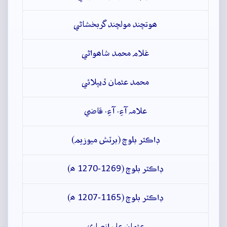
ھوتچند مولچند گربخشاڻي
غلام محمد شاھواڻي
محمد عثمان ڏيپلائي
علامہ آءِ. آءِ. قاضي
ڊاڪٽر بلوچ (برٽش ميوزيم)
ڊاڪٽر بلوچ (1269-1270 ھ)
ڊاڪٽر بلوچ (1165-1207 ھ)
عثمان علي انصاري