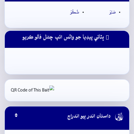
صَبُرَ
شُڪُرَ
ڀٽائي پيڊيا جو واٽس ائپ چئنل فالو ڪريو

داستان اندر ٻيو اندراج