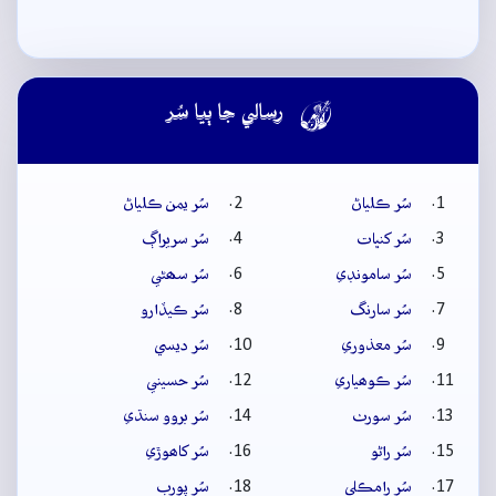

رسالي جا ٻيا سُر
سُر ڪلياڻ
سُر يمن ڪلياڻ
سُر کنڀات
سُر سريراڳ
سُر سامونڊي
سُر سھڻي
سُر سارنگ
سُر ڪيڏارو
سُر معذوري
سُر ديسي
سُر ڪوھياري
سُر حسيني
سُر سورٺ
سُر بروو سنڌي
سُر راڻو
سُر کاھوڙي
سُر رامڪلي
سُر پورب