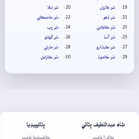
سُر بلاول
سُر ليلا
سُر ڏھر
سُر جاجڪاڻي
سُر ڪاپائتي
سُر رِپ
سُر آسا
سُر گهاتو
سُر ڪيڏارو
سُر مارئي
سُر ڪاموڏ
سُر ڪارايل
شاھ عبداللطيف ڀٽائي
ڀٽائيپيڊيا
ڀٽائيءَ بابت
ڀٽائيپيڊيا بابت