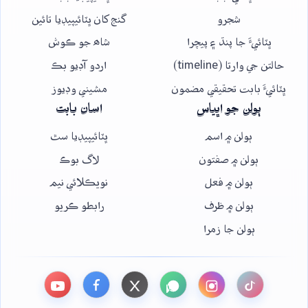
شجرو
گنج کان ڀٽائيپيڊيا تائين
ڀٽائيءَ جا پنڌ ۽ پيچرا
شاھ جو ڪوش
حالتن جي وارتا (timeline)
اردو آڊيو بڪ
ڀٽائيءَ بابت تحقيقي مضمون
مشيني وڊيوز
ٻولن جو اڀياس
اسان بابت
ٻولن ۾ اسم
ڀٽائيپيڊيا سٿ
ٻولن ۾ صفتون
لاگ بوڪ
ٻولن ۾ فعل
نويڪلائي نيم
ٻولن ۾ ظرف
رابطو ڪريو
ٻولن جا زمرا