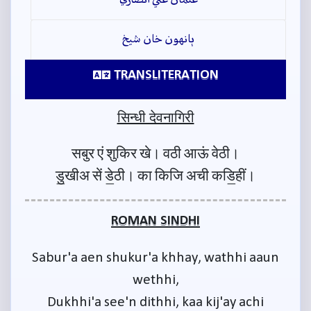
ٻانهون خان شيخ
TRANSLITERATION
सिन्धी देवनागिरी
सबुर एं शुकिर खे। वठी आऊं वेठी।
डु॒खीअ सें डे॒ठी। का किजि अची कडि॒हीं।
ROMAN SINDHI
Sabur'a aen shukur'a khhay, wathhi aaun
wethhi,
Dukhhi'a see'n dithhi, kaa kij'ay achi