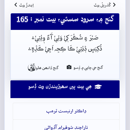
گُذريلُ بيتُ
اِيندڙُ بيتُ
گنج ۾، سرود سسئي، بيت نمبر : 165
صَبْرَ ءٍ شُڪْرَ کٖيْ وَٽِيْ آَءٌ وٖيْٽِيْ﮶
ڎُکِيَس﮼ ڎٖيْٽِيْ ڪَا ڪِجِہ اَچِيْ ڪَڎِہٍ﮶

گنج جي ڇاپي ۾ ڏِسو
گنج ڏانھن ھلو
ھِي بيت ٻين سھيڙيندڙن وٽ ڏِسو
ڊاڪٽر ارنيسٽ ٽرمپ
تاراچند شوقيرام آڏواڻي