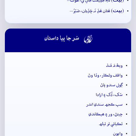
(
) ناھِ جَمِيعَتَ جانِ کي، ھوتَ…
بيت
(
) ھَٿان ھَڏِ نَہ ڇَڏِيان، صَبُرُ…

سُر جا ٻيا داستان
ويھُ مَ مُنڌ
واقف وڻڪار، وڏا وڻ
ڳول سندو پاڻ
سُک، ڏُک ۽ ارادا
سڀ ڪجهہ سندي اندر
جِيئڻ، ور ۽ ھيڪاندي
ٿڪيائي ٿر ٿيلهہ
وايون