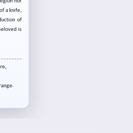
region nor
f a knife,
duction of
beloved is
re,
,
 range.