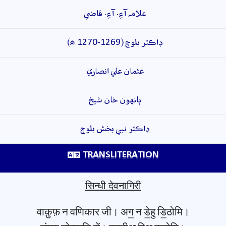
علامہ آءِ. آءِ. قاضي
ڊاڪٽر بلوچ (1269-1270 ھ)
عثمان علي انصاري
ٻانهون خان شيخ
ڊاڪٽر نبي بخش بلوچ
TRANSLITERATION
सिन्धी देवनागिरी
वाक़ुफ़ न वणिकार जी। अग॒ न डे॒हु डि॒ठोमि।