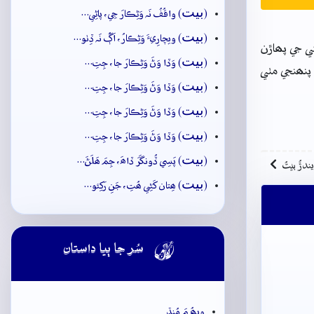
بيت
(
) واقُفُ نَہ وَڻِڪارَ جِي، پاڻِي…
بيت
(
) ويچارِيءَ وَڻِڪارُ، اَڳُ نَہ ڏِٺو…
ي جي پھاڙن
بيت
(
) وَڏا وَڻَ وَڻِڪارَ جا، جِتِ…
پنھنجي مٺي
بيت
(
) وَڏا وَڻَ وَڻِڪارَ جا، جِتِ…
بيت
(
) وَڏا وَڻَ وَڻِڪارَ جا، جِتِ…
بيت
(
) وَڏا وَڻَ وَڻِڪارَ جا، جِتِ…
بيت
(
) پَسِي ڏُونگَرَ ڏاھَ، جِمَ ھَلَڻَ…
ِيندڙُ بيتُ
بيت
(
) ھِتان کَڻِي ھُتِ، جَنِ رَکِئو…

سُر جا ٻيا داستان
ويھُ مَ مُنڌ