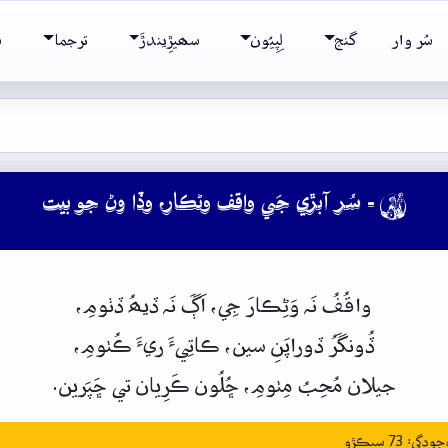
سُر وار
گنج
لِپِيُون
سھيڙِيندڙَ
ترجما
ش
- سُر آبڙي جَي واقف وڻڪار، وڏا وڻ جو بيت

واقُفُ
نَہ
وَڻِڪارَ
جِي،
اَڳَ
نَہ
ڏيھُ
ڏٺومِ،
ڏُونگَرُ
ڏوراپَنِ
سين،
ڪاتِيءَ
ريءَ
ڪُٺومِ،
جيلان
مُحِبُ
مِٺومِ،
ڇُلُون
ڪَرِيان
تي
ڇَپَرين.
: 73 سيڪڙو