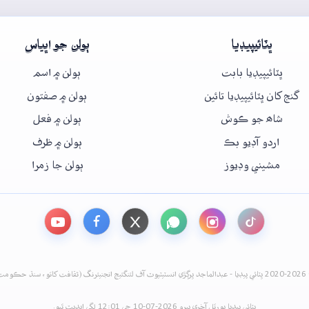
ڀٽائيپيڊيا
ٻولن جو اڀياس
ڀٽائيپيڊيا بابت
ٻولن ۾ اسم
گنج کان ڀٽائيپيڊيا تائين
ٻولن ۾ صفتون
شاھ جو ڪوش
ٻولن ۾ فعل
اردو آڊيو بڪ
ٻولن ۾ ظرف
مشيني وڊيوز
ٻولن جا زمرا
نيئرنگ (ثقافت کاتو، سنڌ حڪومت)
ڀٽائي پيڊيا پورٽل آخري ڀيرو 2026-07-10 جي 12:01 لڳي اپڊيٽ ٿيو.