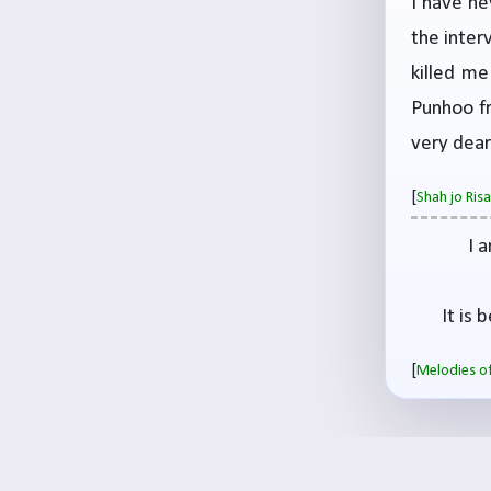
I have ne
the inter
killed me
Punhoo fr
very dear
[
Shah jo Ri
I 
It is 
[
Melodies of