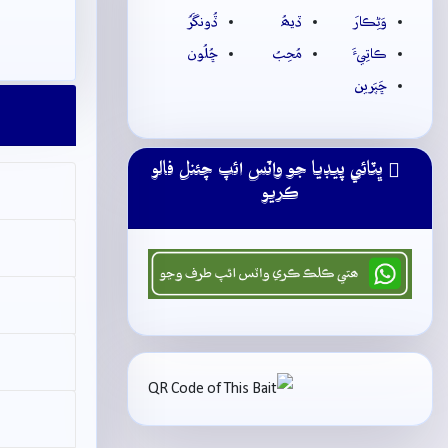
وَڻِڪارَ
ڏيھُ
ڏُونگَرُ
ڪاتِيءَ
مُحِبُ
ڇُلُون
ڇَپَرين
ڀٽائي پيڊيا جو واٽس ائپ چئنل فالو
ڪريو