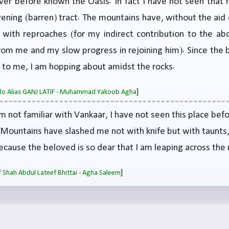
ver before known the Oasis. In fact I have not seen that 
vening (barren) tract. The mountains have, without the aid o
 with reproaches (for my indirect contribution to the ab
om me and my slow progress in rejoining him). Since the 
 to me, I am hopping about amidst the rocks.
]
salo Alias GANJ LATIF - Muhammad Yakoob Agha
am not familiar with Vankaar, I have not seen this place befo
Mountains have slashed me not with knife but with taunts
because the beloved is so dear that I am leaping across the
]
 Shah Abdul Lateef Bhittai - Agha Saleem