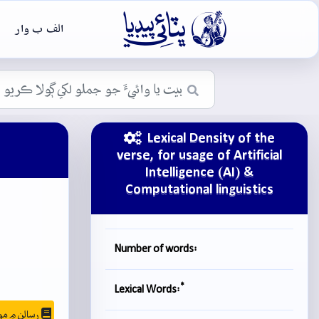

الف ب وار
Lexical Density of the
verse, for usage of Artificial
Intelligence (AI) &
Computational linguistics
Number of words:
*
Lexical Words:
رسالن ۾ موجودگي