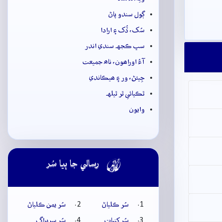
ڳول سندو پاڻ
سُک، ڏُک ۽ ارادا
سڀ ڪجهہ سندي اندر
آءُ اوراھون، ناھ جميعت
جِيئڻ، ور ۽ ھيڪاندي
ٿڪيائي ٿر ٿيلهہ
وايون

رسالي جا ٻيا سُر
سُر ڪلياڻ
سُر يمن ڪلياڻ
سُر کنڀات
سُر سريراڳ