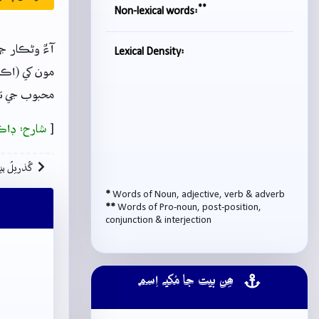
**
Non-lexical words:
آءٌ وڻڪار ج
Lexical Density:
مون کي (اڪي
محبوب جي تل
[
شارح: ڊاڪ
گُذريلُ بي
*
Words of Noun, adjective, verb & adverb
**
Words of Pro-noun, post-position,
conjunction & interjection
ھِن بيت جا مُکيہ اِسم