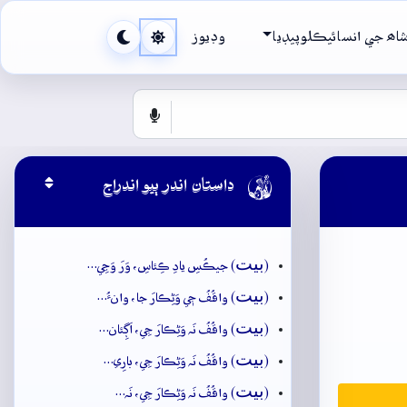
اھ جي انسائيڪلوپيڊيا
وڊيوز

داستان اندر ٻيو اندراج
بيت
(
) جيڪُسِ يادِ ڪِئاسِ، وَرَ وَڃِي…
بيت
(
) واقُفُ جٖي وَڻِڪارَ جا، وانءُ…
بيت
(
) واقُفُ نَہ وَڻِڪارَ جِي، اَڳِئان…
بيت
(
) واقُفُ نَہ وَڻِڪارَ جِي، بارِي…
بيت
(
) واقُفُ نَہ وَڻِڪارَ جِي، نَہ…