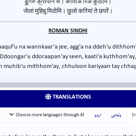
डूं॒गरु डो॒रापनि सें। कातीअ रिअ कुठोमि।
जेलां मुहिबु मिठोमि। छुलो करियां ते छपरें।
ROMAN SINDHI
aquf'u na wannkaar'a jee, agg'a na ddeh'u dithhom'
Ddoongar'u ddoraapan'ay seen, kaati'a kuthhom'ay
'n muhib'u mithhom'ay, chhuloon kariyaan tay chha
TRANSLATIONS
En
پنْجابی
اردو
Choose more languages through AI