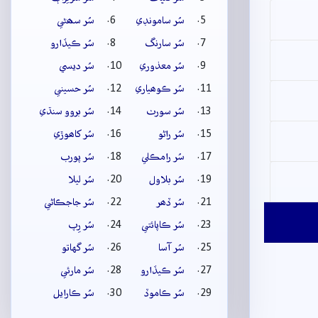
سُر سامونڊي
سُر سھڻي
سُر سارنگ
سُر ڪيڏارو
سُر معذوري
سُر ديسي
سُر ڪوھياري
سُر حسيني
سُر سورٺ
سُر بروو سنڌي
سُر راڻو
سُر کاھوڙي
سُر رامڪلي
سُر پورب
سُر بلاول
سُر ليلا
سُر ڏھر
سُر جاجڪاڻي
سُر ڪاپائتي
سُر رِپ
سُر آسا
سُر گهاتو
سُر ڪيڏارو
سُر مارئي
سُر ڪاموڏ
سُر ڪارايل