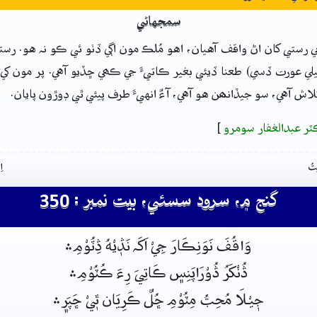
سمجهاڻي
ي رستي کان اڻ واقف آهيان، اهو مُلڪ مون اڳي ڏٺو ئي ڪو نہ هو. رست
لي عورت ڏسي) طعنا ڏيئي بغير ڪاتيءَ جي ڪھي ڇڏيو آهي. پر مون کي 
اش آهي، سو جيڏانھن هو آهي، آءٌ انهيءَ طرف پيئي ٿي ڊوڙون پايان.
ٽر عبدالغفار سومرو
]
تُ
ا
گنج ۾، سرود سسئي، بيت نمبر : 350
وَاقُفَ نَوَنِڪَارَ جِيْ اَکَہ نَڎٖيْهُ ڎِٽُوْمِ﮶
ڎُنْکَرُ ڎُوْرَاپَنِس﮼ ڪَاتِيَ رِءَ ڪُٽُوْمِ﮶
جٖيْـلَا مُحِبُّ مِٽُوْمِ ڇُلٌ ڪَرِيَان ٿٖيْ ڇَپَر﮼﮶