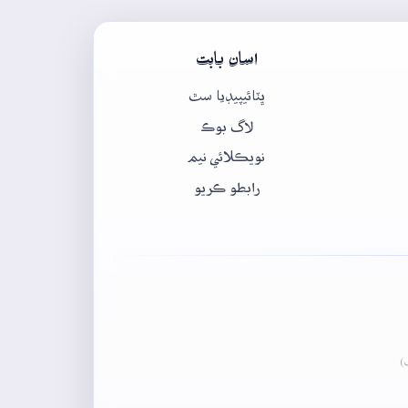
اسان بابت
ڀٽائيپيڊيا سٿ
لاگ بوڪ
نويڪلائي نيم
رابطو ڪريو