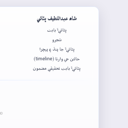
شاھ عبداللطيف ڀٽائي
ڀٽائيءَ بابت
شجرو
ڀٽائيءَ جا پنڌ ۽ پيچرا
حالتن جي وارتا (timeline)
ڀٽائيءَ بابت تحقيقي مضمون
© 2020-2026 ڀٽائي پيڊيا - عبدالماجد ڀرڳڙي انسٽيٽيوٽ آف لئنگئيج انج