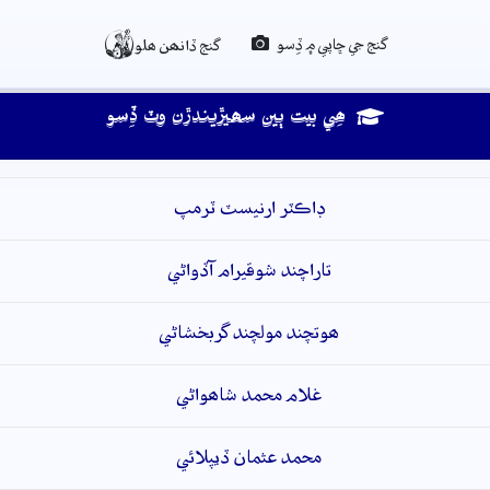

گنج جي ڇاپي ۾ ڏِسو
گنج ڏانھن ھلو
ھِي بيت ٻين سھيڙيندڙن وٽ ڏِسو
ڊاڪٽر ارنيسٽ ٽرمپ
تاراچند شوقيرام آڏواڻي
ھوتچند مولچند گربخشاڻي
غلام محمد شاھواڻي
محمد عثمان ڏيپلائي