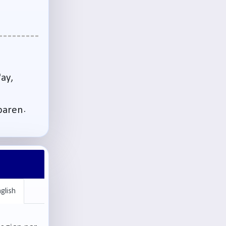
ay,
,
paren.
glish