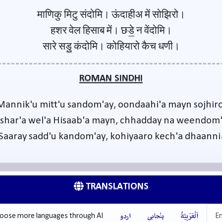
माणिकु मिटु संदोमि। ऊंदाहीअ में सोझिरो।
हशर वेल हिसाब में। छडे॒ न वेंदोमि।
सारे सडु॒ कंदोमि। कोहियारो कैच धणी।
ROMAN SINDHI
Mannik'u mitt'u sandom'ay, oondaahi'a mayn sojhiro
shar'a wel'a Hisaab'a mayn, chhadday na weendom'
Saaray sadd'u kandom'ay, kohiyaaro kech'a dhaanni
TRANSLATIONS
En
اَلْعَرَبِيَّةُ
پنْجابی
اردو
oose more languages through AI