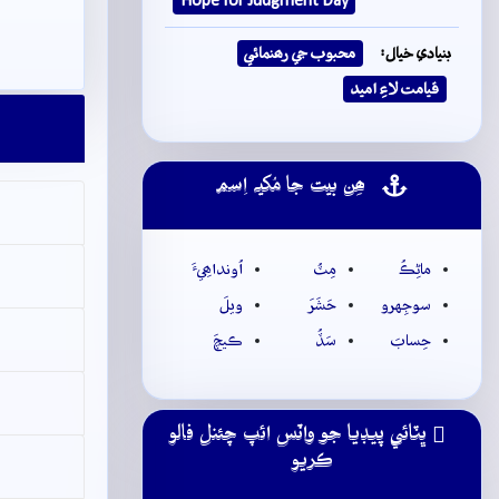
Hope for Judgment Day
بنيادي خيال:
محبوب جي رھنمائي
قيامت لاءِ اميد
ھِن بيت جا مُکيہ اِسم
ماڻِڪُ
مِٽُ
اُونداھِيءَ
سوجِهرو
حَشَرَ
ويلَ
حِسابَ
سَڏُ
ڪيچَ
ڀٽائي پيڊيا جو واٽس ائپ چئنل فالو
ڪريو