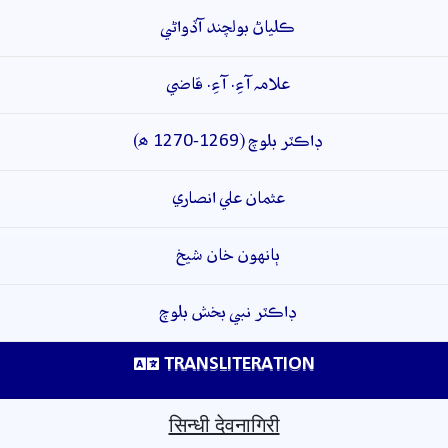
ڪلياڻ بولچند آڏواڻي
علامہ آءِ. آءِ. قاضي
ڊاڪٽر بلوچ (1269-1270 ھ)
عثمان علي انصاري
ٻانهون خان شيخ
ڊاڪٽر نبي بخش بلوچ
TRANSLITERATION
सिन्धी देवनागिरी