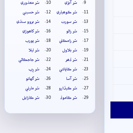
سُر آبڙي
سُر معذوري
سُر ڪوھياري
سُر حسيني
سُر سورٺ
سُر بروو سنڌي
سُر راڻو
سُر کاھوڙي
سُر رامڪلي
سُر پورب
سُر بلاول
سُر ليلا
سُر ڏھر
سُر جاجڪاڻي
سُر ڪاپائتي
سُر رِپ
سُر آسا
سُر گهاتو
سُر ڪيڏارو
سُر مارئي
سُر ڪاموڏ
سُر ڪارايل