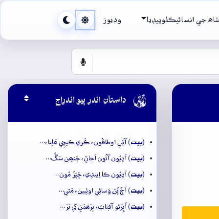
اھ جي انسائيڪلوپيڊيا
وڊيوز

داستان اندر ٻيو اندراج
بيت
(
) آيَلِ اوطاقُون، ڪَري ڪيچِي ھَلِئا،…
بيت
(
) اَدِيُون آئُون اَڄاڻِ، جَنھِن سَڱُ…
بيت
(
) اَدِيُون ڪا اِيندِي، ڇَپَرُ مُون…
بيت
(
) اَڄُ پُڻ وَسائِي اوٺِيين، مَٿي…
بيت
(
) اُڀِرَئو آفِتابُ، بِرَھمَڻِ کي بَرَ…