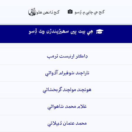

گنج جي ڇاپي ۾ ڏِسو
گنج ڏانھن ھلو
ھِي بيت ٻين سھيڙيندڙن وٽ ڏِسو
ڊاڪٽر ارنيسٽ ٽرمپ
تاراچند شوقيرام آڏواڻي
ھوتچند مولچند گربخشاڻي
غلام محمد شاھواڻي
محمد عثمان ڏيپلائي