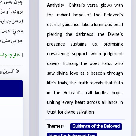
چون يقين دي
Analysis:
Bhittai’s verse glows with
بروي، اُو در
the radiant hope of the Beloved’s
(دفتر چهارم، ب
eternal guidance. Like a luminous pearl
معنيٰ: مون ت
piercing the darkness, the Divine’s
جو بي مثل م
presence sustains us, promising
unwavering support when judgment
[
شارح: ڊاڪ
dawns. Echoing the poet Hafiz, who
گُذريلُ بي
saw divine love as a beacon through
life’s trials, this truth reveals that faith
in the Beloved’s call kindles hope,
uniting every heart across all lands in
trust for divine salvation.
Themes:
Guidance of the Beloved