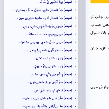
بيت
(
) بِرھَ مَڻايُسِ بَرُ، نَہ تَہ…
بيت
(
) جَڏَھانڪَرَ جانِي، سَڄَڻُ سانگِ سِڌارِئو،…
ڪري ڇڏي ٿو
بيت
(
) جَڏَھانڪَرَ ٿَئامِ، ساڃَھِ سُپَيرِيَن سين،…
 جڏهن حساب
بيت
(
) جُهولي جُهڻِڪَ جُهِني ڪِي، ويٺِي…
 پاڻ سنڀال
بيت
(
) ديسِ وِجهي جَتُ دامُ، ساھُ…
بيت
(
) ديسِي سيڻَ ڪِجَنِ، پَرَديسِي ڪِھَڙا…
 آهي، جيئن
بيت
(
) مُسافِرَ نَئُون ماءُ، وِرھُ وِھايُمِ…
بيت
(
) وَرَ وَراڪا وِچَ ۾، لَکين…
بيت
(
) وَرَ ۾ ڪونِهي وَرُ، ڏيرَنِ…
بيت
(
) وِندُرَ جَنِ وَڻَنِ سين، ڪِيَمِ…
بيت
(
) ڀينَرُ آئُون ڀورِي جَنھِن مُون…
 نوازش جون
بيت
(
) ڏاجَنِ تي ڏاجا، ڏُکِيءَ جي…
بيت
(
) ڪَڏِھِين ڪو ٻاجَهہ پَئِي، ساڄَنَ…
بيت
(
) ڪِيئَن اَڙايُئِي پاندُ، پَلَئُہ پَرَڏيھِيَنِ…