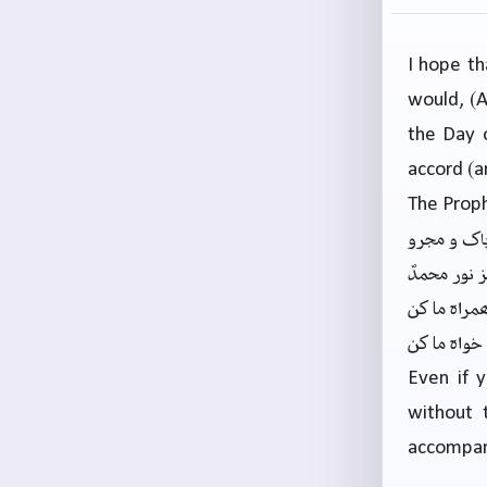
I hope th
would, (A
the Day 
accord (a
The Proph
پاک و مجرو
ز نور محمدؐ
ہمراہ ما کن
خواہ ما کن
Even if 
without 
accompany