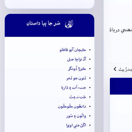

سُر جا ٻيا داستان
ھنجي درياءُ
ڪيچان آيو قافلو
آڏ تراڇا جبل
ڪرڙا ڏُونگر
ِيندڙُ بيتُ
ڏيرن جو ڏمر
جت، اُٺ ۽ ڌاريا
جَت نہ مِٽَ
دانھُون ڪُوڪُون
واٽُون ۽ سُور
اڱڻ مٿي اوپرا