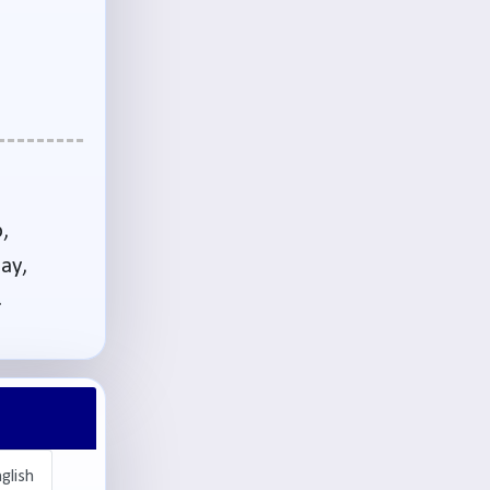
,
ay,
.
glish