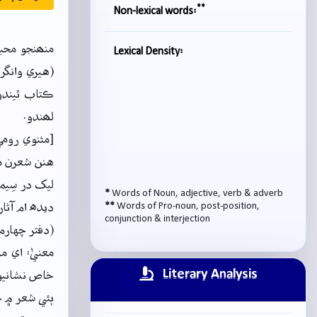
**
Non-lexical words:
منھنجو محبو
Lexical Density:
(هيري وانگر
ڪتاب ٿيندو 
لھندو.
[مثنوي رومي
هنن شعرن ما
ليک در سِيما
*
Words of Noun, adjective, verb & adverb
Words of Pro-noun, post-position,
**
ديده ام آثا
conjunction & interjection
(دفتر چهارم، ب
معنيٰ: اي م
Literary Analysis
خاص نشانيو
ٻئي شعر ۾ چ