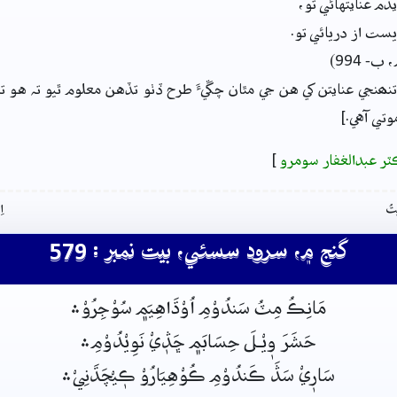
دم عنايتهائي تو،
ّيست از دريائي تو.
- 994)
نھنجي عنايتن کي هن جي مٿان چڱيءَ طرح ڏٺو تڏهن معلوم ٿيو تہ هو تن
وتي آهي.]
ٽر عبدالغفار سومرو
]
تُ
ا
گنج ۾، سرود سسئي، بيت نمبر : 579
مَانِڪُ مِٽُ سَندُوْمِ اُوْڌَاهِيَم﮼ سُوْجِرُوْ﮶
حَشَرَ وٖيْـلَ حِسَابَم﮼ ڇَڎٖيْ نَوِيْدُوْمِ﮶
سَارٖيْ سَڎَ ڪَندُوْمِ ڪُوْهِيَارُوْ ڪٖيْچَڌَنِيْ﮶