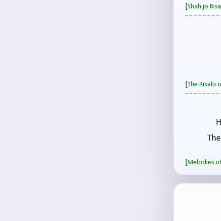
[
Shah jo Ri
[
The Risalo 
H
The
[
Melodies of