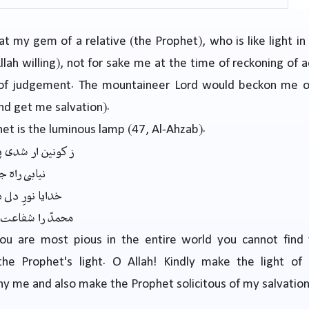
at my gem of a relative (the Prophet), who is like light in
llah willing), not for sake me at the time of reckoning of 
of judgement. The mountaineer Lord would beckon me o
nd get me salvation).
et is the luminous lamp (47, Al-Ahzab).
ز کونین ار شدی 
نیابی راہ ج
خدایا نورِ دل 
محمدؐ را شفاعت 
you are most pious in the entire world you cannot find
the Prophet's light. O Allah! Kindly make the light of
 me and also make the Prophet solicitous of my salvation