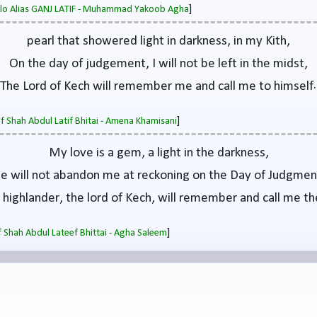
]
salo Alias GANJ LATIF - Muhammad Yakoob Agha
pearl that showered light in darkness, in my Kith,
On the day of judgement, I will not be left in the midst,
The Lord of Kech will remember me and call me to himself.
]
of Shah Abdul Latif Bhitai - Amena Khamisani
My love is a gem, a light in the darkness,
e will not abandon me at reckoning on the Day of Judgmen
 highlander, the lord of Kech, will remember and call me th
]
 Shah Abdul Lateef Bhittai - Agha Saleem