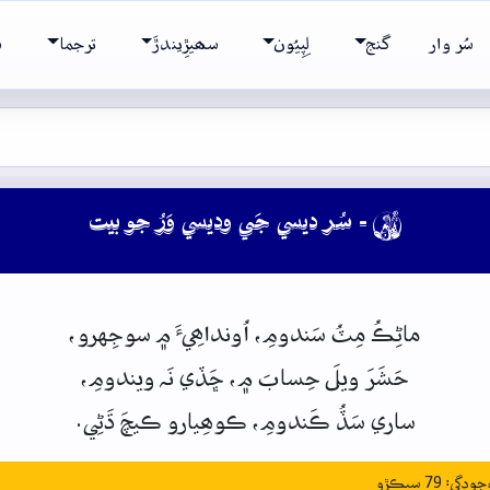
سُر وار
گنج
لِپِيُون
سھيڙِيندڙَ
ترجما
ش
- سُر ديسي جَي وديسي وَرُ جو بيت

ماڻِڪُ
مِٽُ
سَندومِ،
اُونداھِيءَ
۾
سوجِهرو،
حَشَرَ
ويلَ
حِسابَ
۾،
ڇَڏي
نَہ
ويندومِ،
ساري
سَڏُ
ڪَندومِ،
ڪوھِيارو
ڪيچَ
ڌَڻِي.
: 79 سيڪڙو