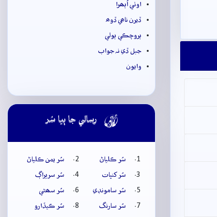
اوٺي اُٻھرا
ڏيرن ناھي ڏوھ
ٻروچڪي ٻولي
جبل ڏي نہ جواب
وايون

رسالي جا ٻيا سُر
سُر ڪلياڻ
سُر يمن ڪلياڻ
سُر کنڀات
سُر سريراڳ
سُر سامونڊي
سُر سھڻي
سُر سارنگ
سُر ڪيڏارو