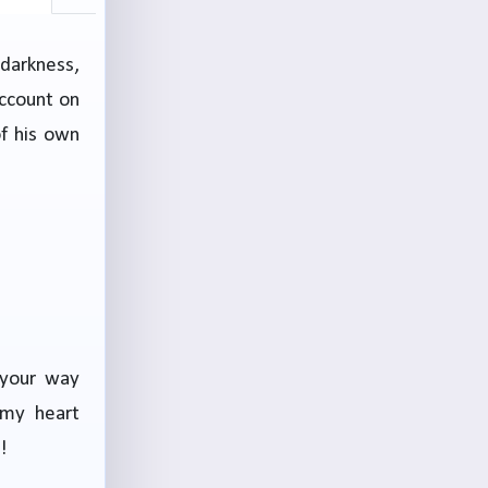
 darkness,
account on
f his own
 your way
 my heart
!