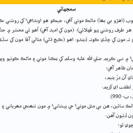
سمجهاڻي
ب (اهڙو بي بھا) ماڻڪ موتي آهي، جيڪو هو اونداهيءَ کي روشني 
 هر طرف روشني پيو ڦهلائي). (مون کي اميد آهي) اُهو ئي محشر ۾
تہ مون کي ڇڏي ڪونہ ڏيندو. اهو (ڪيچ ڌڻي) مثالي آقا مون کي سڏي
ءَ ۾ نبي ڪريم صلي الله عليه وسلم کي يڪتا موتي ۽ ماڻڪ ڪوٺيو ويو
ن ظاهر آهي:
ي آن درّ يتيم،
ر لطفت اي کريم.
- 990)
الڪ سائين، هن بي مثل موتيءَ جي پيشانيءَ ۾ مون تنھنجي مھرباني ۽
ن ڏٺيون آهن.
وي ٿو: