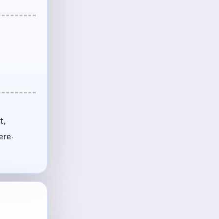
t,
ere.