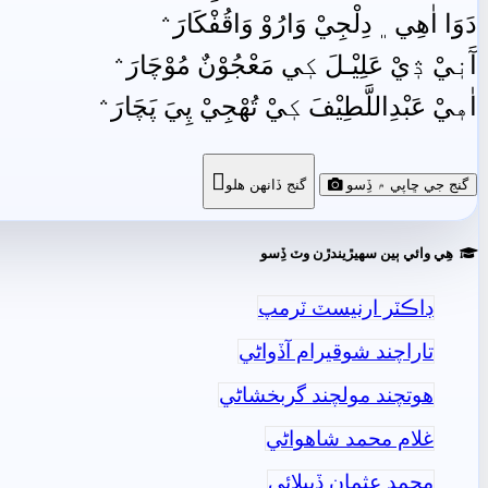
دَوَا اٰهِي﮼ دِلْجِيْ وَارُوْ وَاقُفْکَارَ﮶
آَنٖيْ ڎٖيْ عَلِيْـلَ کٖي مَعْجُوْنٌ مُوْچَارَ﮶
اٰهٖيْ عَبْدِاللَّطِيْفَ کٖيْ تُھْجِيْ پِيَ پَچَارَ﮶

گنج جي ڇاپي ۾ ڏِسو
گنج ڏانھن ھلو
ھِي وائي ٻين سھيڙيندڙن وٽ ڏِسو
ڊاڪٽر ارنيسٽ ٽرمپ
تاراچند شوقيرام آڏواڻي
ھوتچند مولچند گربخشاڻي
غلام محمد شاھواڻي
محمد عثمان ڏيپلائي