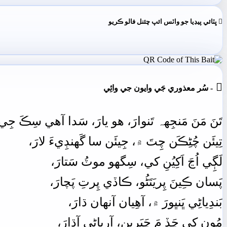
ڀٽائي پيڊيا جو واٽس ائپ چئنل فالو ڪريو

- سُر معذوري جَي وايون جي وائِي
تَنَ
مَنَ
مَنجِهہ
تَنوارَ،
ھو
يارَ،
سَدا
آھي
سِڪَ
جِي
تِيئَن
چُڻِڪَن
چِتَ
۾،
جِيئَن
سا
گَهنڊِيءَ لارَ،
لَڳِي
اُڃَ
اَکِيُنِ
کي،
سِگهو
موٽُ
سَتارَ،
پَسان
ڪِينَ
پِريَتَڻُو،
ڪاڏي
پِرتِ
پَچارَ،
بَندِياڻِي
ڀَنڀورَ
۾،
آھِيان
آنھان
ڌارَ،
مُون
کي
ڇَڏِ
مَ
ڇَپَرين،
آرِياڻِي
آڌارَ،