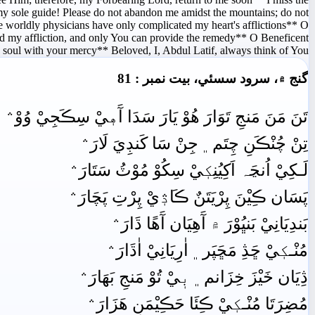
y sole guide! Please do not abandon me amidst the mountains; do not
 worldly physicians have only complicated my heart's afflictions** O
d my affliction, and only You can provide the remedy** O Beneficent
g soul with your mercy** Beloved, I, Abdul Latif, always think of You**
گنج ۾، سرود سسئي، بيت نمبر : 81
تَنَ مَنَ مَنجِ تَوَارَ هُوْ يَارَ سَدَا آَهٖيْ سِڪَجِيْ وُوْ﮶
تِنْ چُنْڪَنِ چِتَم﮼ جِنْ سَا کَنڊِيَ لَارَ﮶
لَـکِيْ اُنڃَہ اَکِيُنِکٖيْ سِکُوْ مُوْٽُ سَتَارَ﮶
پَسَان ڪِيْنَ پِرْيَتَنٌ ڪَاڎٖيْ پِرْتِ پَچَارَ﮶
بَندِيَانِيْ بَنڀُوْرَ ۾ آَهِيَان آَهًا ڌَارَ﮶
مُنْـکٖيْ ڇَڎِ مَڇَپَر﮼ اٰرِيَانِيْ اٰڌَارَ﮶
ڎِيَان خَيْزَ خِزَانم﮼ بٖيْ تُوْ مَنجِ بَهَارَ﮶
مُضِرَتَا مُنْـکٖيْ ڪِئَا حَڪِيْمَنِ هَزَارَ﮶