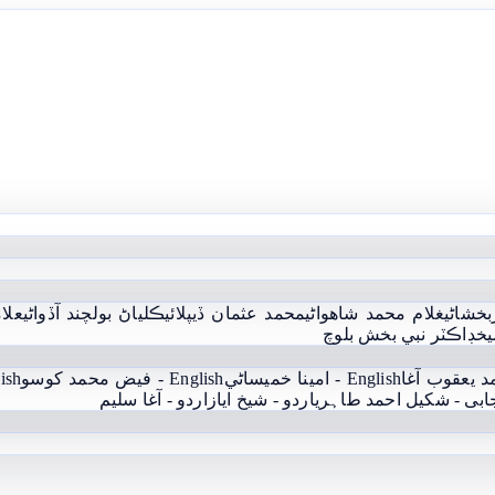
بخشاڻي
غلام محمد شاھواڻي
محمد عثمان ڏيپلائي
ڪلياڻ بولچند آڏواڻي
علام
يخ
ڊاڪٽر نبي بخش بلوچ
English - امينا خميساڻي
English - فيض محمد کوسو
English
جابی - شکیل احمد طاہری
اردو - شيخ اياز
اردو - آغا سليم