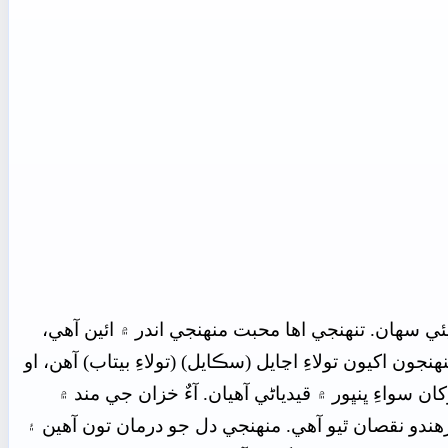
ئي سھان. تنھنجي اها محبت منھنجي اندر ۾ ائين آهي،
نجون اکيون تولاءِ اڃايل (سڪايل) (تولاءِ بيتاب) آهن، او
 سواءِ ڀنڀور ۾ قيدياڻي آهيان. آءٌ خزان جي مند ۾
ندو نقصان ٿيو آهي. منھنجي دل جو درمان تون آهين ۽