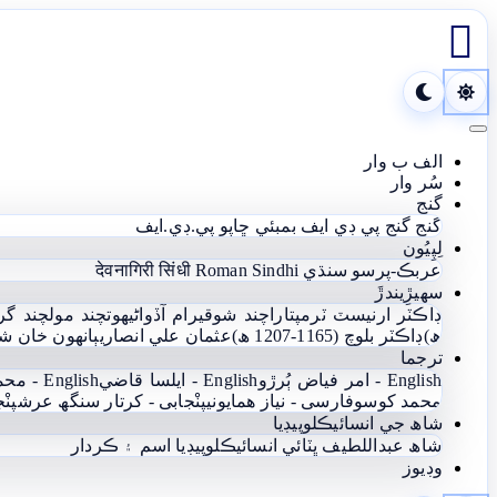

Toggle navigation
الف ب وار
سُر وار
گنج
گنج
گنج پي ڊي ايف
بمبئي ڇاپو پي.ڊي.ايف
لِپِيُون
عربڪ-پرسو سنڌي
Roman Sindhi
देवनागिरी सिंधी
سھيڙِيندڙَ
ڊاڪٽر ارنيسٽ ٽرمپ
تاراچند شوقيرام آڏواڻي
ھوتچند مولچند گر
ھ)
ڊاڪٽر بلوچ (1165-1207 ھ)
عثمان علي انصاري
ٻانهون خان ش
ترجما
English - امر فياض ٻُرڙو
English - ايلسا قاضي
English - محمد يعقوب آغا
محمد کوسو
فارسی - نياز ھمايوني
پنْجابی - کرتار سنگھ عرش
پنْ
شاھ جي انسائيڪلوپيڊيا
شاھ عبداللطيف ڀٽائي انسائيڪلوپيڊيا
اسم ۽ ڪردار
وڊيوز