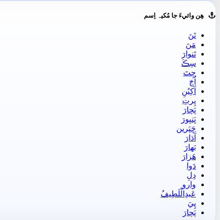
ھِن وائيءَ جا مُکيہ اِسم
تَنَ
مَنَ
تَنوارَ
سِڪَ
چِتَ
اُڃَ
اَکِيُنِ
پِرتِ
پَچارَ
ڀَنڀورَ
ڇَپَرين
آڌارَ
بَھارَ
ھَزارَ
دَوا
دِلِ
وارو
عَبدِالْلَطِيفُ
پِيَ
پَچارَ