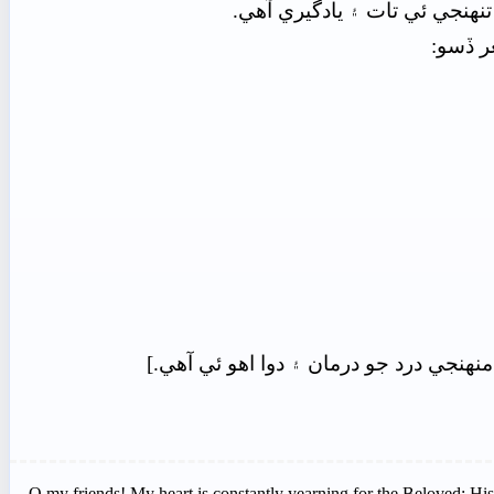
تنھنجي ئي تات ۽ يادگيري آهي.
ر ڏسو:
ھنجي درد جو درمان ۽ دوا اهو ئي آهي.]
O my friends! My heart is constantly yearning for the Beloved; His