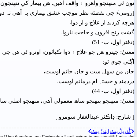
تون ئي منھنجو واهرو ۽ واقف آهين. هن بيمار کي تنھنجون 
[روميءَ جي نقطئه نظر موجب عشق بيماري بہ آهي تہ دوا
هرچه کردند از علاج و از دوا،
گشت رنج افزون و حاجت ناروا.
(دفتر اول، ب- 51)
معنيٰ: جيترو هن جو علاج ۽ دوا ڪيائون، اوترو ئي هن جي 
اڳتي چوي ٿو:
جان من سهل ست و جان جانم اوست،
دردمند و خستہ ام درمانم اوست.
(دفتر اول، ب- 44)
معنيٰ: منھنجو پنھنجو ساھ معمولي آهي، منھنجو اصلي ساھ
[
شارح: ڊاڪٽر عبدالغفار سومرو
]
گُذريلُ بيتُ
اِيندڙُ بيتُ
ee Him; therefore, my Forbearing Lord, return to me soon** I miss the