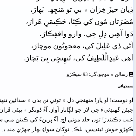
ڏِيان
خيزَ خِزان
۾
بي
تو
مَنجِهہ
بَھارَ،
مُضَرَتان
مُون
کي
ڪِئا،
حَڪِيمَنِ
ھَزارَ،
دَوا
آھِين
دِلِ
جِي،
وارو
واقفِڪارَ،
آڻي
ڏي
عَلِيلَ
کي،
معجونُون موچارَ،
آھي
عَبدِالْلَطِيفُ
کي،
تُنھِنجِي
پِيَ
پَچارَ.
رسالن ۾ موجودگي: 93 سيڪڙو
سمجهاڻي
او دوست! او يار! منھنجي دل ۾ توڻي تن بدن ۾ سدائين تنھ
جيئن گهنڊڻيءَ جي لار جو لڳاتار آواز. آءٌ ڏونگر ۾ پيئي ڦرا
عيب ڍڪيندڙ! تون جلد موٽي اچ. آءٌ پرينءَ کي ڪيئن ملي سگ
ڪھڙو خوش ٿينديس، بلڪہ توکان سواءِ بھار جھڙي مند بہ