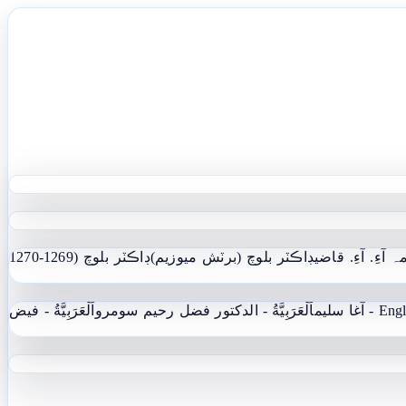
ہ آءِ. آءِ. قاضي
ڊاڪٽر بلوچ (برٽش ميوزيم)
ڊاڪٽر بلوچ (1269-1270
 - آغا سليم
اَلْعَرَبِيَّةُ - الدکتور فضل رحیم سومرو
اَلْعَرَبِيَّةُ - فيض