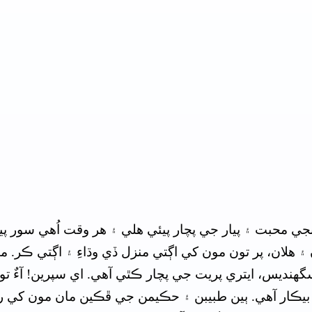
نجي محبت ۽ پيار جي پچار پيئي هلي ۽ هر وقت اُهي سور پي
ن ۽ هلان، پر تون مون کي اڳتي منزل ڏي وڌاءِ ۽ اڳتي ڪر. منھ
هنديس، ايتري پريت جي پچار ڪٿي آهي. اي سپرين! آءٌ توکان
 بيڪار آهي. ٻين طبيبن ۽ حڪيمن جي ڦڪين مان مون کي ره