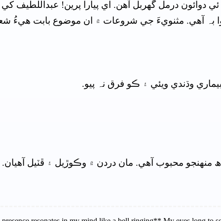
ئي دوائون درمل گهربل آهن. اي پيارا پرين! عبداللطيف کي 
 بہ آهي. مثنويءَ جي شروعات ۾ ان موضوع بابت هيءُ شع
بيماري وڌندي ويئي ۽ ڪو فرق نہ پيو.
 منھنجو محبوب آهي. مان دردن ۾ وڪوڙيل ۽ ڦٽيل آهيان. من
 presence resonates in my mind like a bell ringing** My eyes long to s