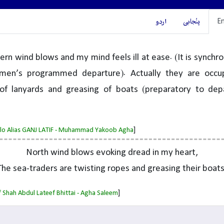
En
پنْجابی
اردو
ern wind blows and my mind feels ill at ease. (It is synchr
men’s programmed departure). Actually they are occu
 of lanyards and greasing of boats (preparatory to dep
]
salo Alias GANJ LATIF - Muhammad Yakoob Agha
North wind blows evoking dread in my heart,
The sea-traders are twisting ropes and greasing their boats
]
 Shah Abdul Lateef Bhittai - Agha Saleem