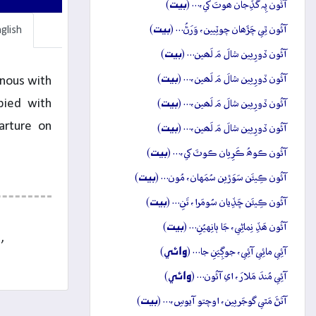
بيت
آئُون پِہ گَڏِجان ھوتَ کي،… (
)
بيت
آئُون ٿِي چَڙَھان چوٽِيين، وَرَڻُ… (
)
glish
بيت
آئُون ڏورِيين شالَ مَ لَھين… (
)
بيت
آئُون ڏورِيين شالَ مَ لَھين،… (
)
onous with
بيت
pied with
آئُون ڏورِيين شالَ مَ لَھين،… (
)
بيت
arture on
آئُون ڏورِيين شالَ مَ لَھين،… (
)
بيت
آئُون ڪوھُ ڪَرِيان ڪوٽَ کي،… (
)
بيت
آئُون ڪِيئَن سَوَڙين سُمَهان، مُون… (
)
بيت
آئُون ڪِيئَن ڇَڏِيان سُومَرا، تَنِ… (
)
بيت
آئُون ھَڏِ نِماڻِي، جَا ٻانِهيُنِ… (
)
,
وائِي
آئِي مائِي آئِي، جوڳِيَنِ جا… (
)
وائِي
آئِي مُندَ مَلارَ، اي آئُون… (
)
بيت
آتَڻَ مَٿي گوجَريين، اوچتو آيوسِ،… (
)