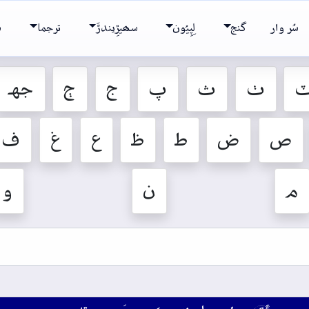
سُر وار
گنج
لِپِيُون
سھيڙِيندڙَ
ترجما
ش
ٺ
ث
پ
ج
ڄ
جهہ
ص
ض
ط
ظ
ع
غ
ف
م
ن
و