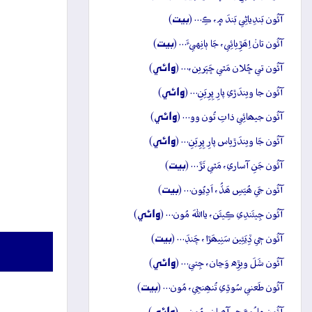
بيت
آئُون بَندِياڻِي بَندَ ۾، ڪِ… (
)
بيت
آئُون تانۡ اِھَڙِيائِي، جَا ٻانِهيءَ… (
)
وائِي
آئُون تي ڇُلان مَٿي ڇَپَرين،… (
)
وائِي
آئُون جا ويندَڙي پارِ پِرِيَنِ… (
)
وائِي
آئُون جيھائِي ذاتِ تُون وو… (
)
وائِي
آئُون جَا ويندَڙياس پارِ پِرِيَنِ… (
)
بيت
آئُون جَنِ آساري، مَٿي تَڙَ… (
)
بيت
آئُون جَي ھُيَسِ ھَڏُ، اَدِيُون… (
)
وائِي
آئُون جِيئَندِي ڪِيئَن، يااللهَ مُون… (
)
بيت
آئُون جٖي ڏِيَئِين سَنِيھَڙا، چَنڊَ… (
)
وائِي
آئُون شَلَ ويڙِه وَڃان، جِتي… (
)
بيت
آئُون طَعني سُوڌِي تُنھِنجِي، مُون… (
)
وائِي