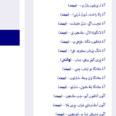
بيت
آءُ تَہ پَرچُون پاڻَ ۾،… (
)
بيت
آءُ راڻا راحَتَ، ڌُوڻَ ڌَرَتيءَ… (
)
بيت
آءُ عَجِيبَ اَڳي، سُڻُ حَقِيقَتَ… (
)
بيت
آءُ لانگوٽِئا لالَ، ڪَنھِن پَرِ… (
)
بيت
آءُ مَٿاھُون مَڱڻا، چَڙِهي ۾… (
)
بيت
آءُ نانگَ ٻِرَنِئان نِڪِري، ھِيءَ… (
)
وائِي
آءُ پِرِين گهَرِ پيھِي، مِيان… (
)
بيت
آءُ ڪانگا تو ڏِيان، چِٺِي… (
)
بيت
آءُ ڪانگا وَڻِ ويھُ، سُڌِيُون… (
)
بيت
آءُ ڪانگا ٻَھُ ڪولِ، سُڌِيُو… (
)
بيت
آئُون اُتاھُون آيو، جِتِ ڪَنھِن… (
)
بيت
آئُون اُڪَنڊِيائِي مَران، پِرِين ڀَلا… (
)
بيت
آئُون بَندِياڻِي بَندَ ۾، مُونھِين… (
)