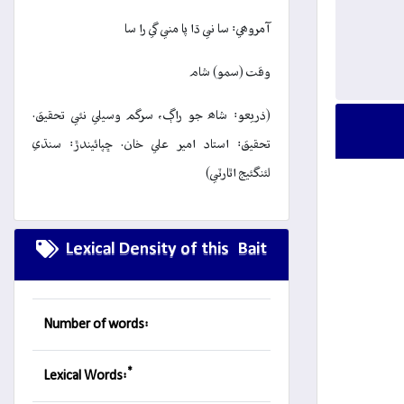
آمروھي: سا ني ڌا پا مني گي را سا
وقت (سمو) شام
(ذريعو: شاھ جو راڳ، سرگم وسيلي نئي تحقيق.
تحقيق: استاد امير علي خان. ڇپائيندڙ: سنڌي
لئنگئيج اٿارٽي)
Lexical Density of this Bait
Number of words:
*
Lexical Words: