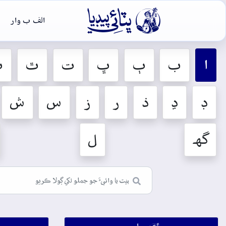

الف ب وار
ا
ب
ٻ
ڀ
ت
ٿ
ٽ
ڊ
ڍ
ذ
ر
ز
س
ش
گهہ
ل