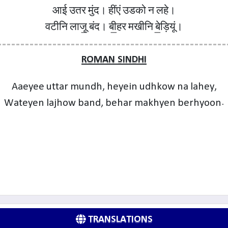
आई उतर मुंद। हींएं उडको न लहे।
वटीनि लाजू॒ बंद। बी॒हर मखीनि बे॒ड़ियूं।
ROMAN SINDHI
Aaeyee uttar mundh, heyein udhkow na lahey,
Wateyen lajhow band, behar makhyen berhyoon.
TRANSLATIONS