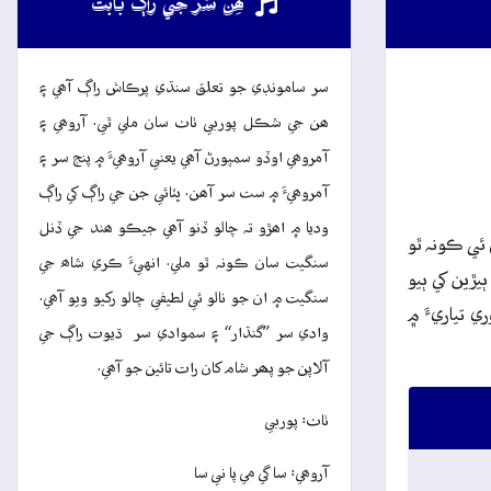
ھِن سُر جي راڳ بابت
سر سامونڊي جو تعلق سنڌي پرڪاش راڳ آھي ۽
ھن جي شڪل پوربي ٺاٺ سان ملي ٿي. آروھي ۽
آمروھي اوڏو سمپورڻ آھي يعني آروھيءَ ۾ پنج سر ۽
آمروھيءَ ۾ ست سر آھن. ڀٽائي جن جي راڳ کي راڳ
وديا ۾ اھڙو تہ چالو ڏنو آھي جيڪو ھند جي ڏنل
ئي ڪونہ ٿو
سنگيت سان ڪونہ ٿو ملي. انهيءَ ڪري شاھ جي
يڙين کي ٻيو
سنگيت ۾ ان جو نالو ئي لطيفي چالو رکيو ويو آھي.
 تياريءَ ۾
وادي سر ”گنڌار“ ۽ سموادي سر ڌيوت راڳ جي
آلاپن جو پھر شام کان رات تائين جو آھي.
ٺاٺ: پوربي
آروھي: سا گي مي پا ني سا