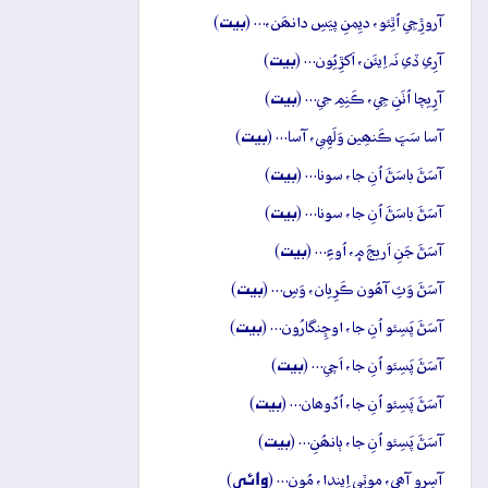
بيت
آروڙِجِي اُٿِئو، ديِمنِ پيَسِ دانھَن،… (
)
بيت
آرِي ڏي نَہ اِيئَن، اَکڙِيُون… (
)
بيت
آرِيچا اُٺَنِ جِي، ڪَنِمِ جي… (
)
بيت
آسا سَڀَ ڪَنھِين وَلَهِي، آسا… (
)
بيت
آسَڻَ باسَڻَ اُنِ جا، سونا… (
)
بيت
آسَڻَ باسَڻَ اُنِ جا، سونا… (
)
بيت
آسَڻَ جَنِ اَريجَ ۾، اُوءِ… (
)
بيت
آسَڻَ وَٽِ آھُون ڪَرِيان، وَسِ… (
)
بيت
آسَڻَ پَسِئو اُنِ جا، اوڇِنگارُون… (
)
بيت
آسَڻَ پَسِئو اُنِ جا، اَچي… (
)
بيت
آسَڻَ پَسِئو اُنِ جا، اُدُوھان… (
)
بيت
آسَڻَ پَسِئو اُنِ جا، ٻانھُنِ… (
)
وائِي
آسِرو آھي، موٽِي اِيندا، مُون… (
)