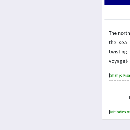
The north
the sea 
twisting
voyage).
[
Shah jo Ri
[
Melodies of