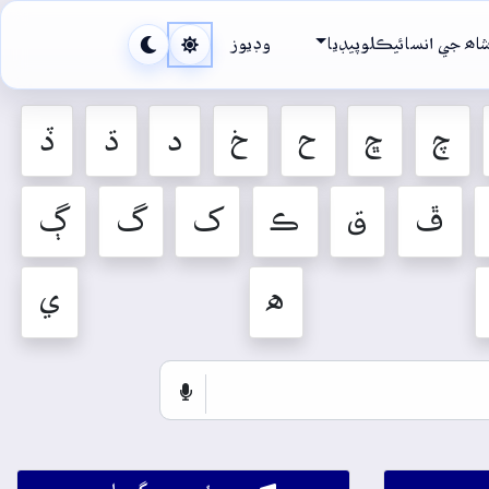
اھ جي انسائيڪلوپيڊيا
وڊيوز
چ
ڇ
ح
خ
د
ڌ
ڏ
ڦ
ق
ڪ
ک
گ
ڳ
ه
ي