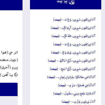

ٻيا بيت
بيت
آءُ اوراھُون سُپِرِين، وَڃُ مَ… (
)
بيت
آءُ اوراھُون سُپِرِين، آرِي لَڳِ… (
)
بيت
آءُ اوراھُون سُپِرِين، اللهَ لَڳِ… (
)
بيت
آءُ اوراھُون سُپِرِين، وَڃُ مَ… (
)
بيت
اتر جي (هوا
آءُ اوراھُون سُپِرِين، پَري وَڃُ… (
)
(ڇوتہ منھنجو
بيت
آءُ اوراھُون سُپِرِين، ڏُکِيءَ ڏاگهُہ… (
)
ڀيرو (آخري)
بيت
آءُ اوراھُون سُپِرِين، ڏُکِيءَ ڏيجِ… (
)
لڳا پيا آهن.)
بيت
آءُ اُڏامِي ڪانگڙا، پارانڀانِ پَچارِ،… (
)
بيت
آءُ اُڏامِي ھَنجَڙا، سَرَ ۾… (
)
بيت
آءُ بادَلِيا ڪِجِ بينِتِي، ڪَونُ… (
)
بيت
آءُ تَہ پَرچُون پاڻَ ۾،… (
)