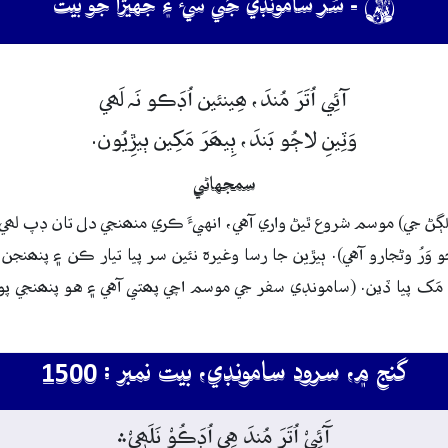

- سُر سامونڊي جَي سيءَ ۽ جهيڙا جو بيت
آئِي
اُتَرَ
مُندَ،
ھِينئين اُڊَڪو
نَہ
لَھي
وَٽِينِ
لاڄُو
بَندَ،
ٻِيھَرَ
مَکِين
ٻيڙِيُون.
سمجهاڻي
 لڳڻ جي) موسم شروع ٿيڻ واري آهي، انهيءَ ڪري منھنجي دل تان ڊپ لھي 
 وَرُ وڻجارو آهي). ٻيڙين جا رسا وغيرہ نئين سر پيا تيار ڪن ۽ پنھنجن ٻ
 مَک پيا ڏين. (سامونڊي سفر جي موسم اچي پھتي آهي ۽ هو پنھنجي پوري
گنج ۾، سرود سامونڊي، بيت نمبر : 1500
آَئِيْ اُتَرَ مُندَ هِي﮼ اُڊَڪُوْ نَلَھٖيْ﮶