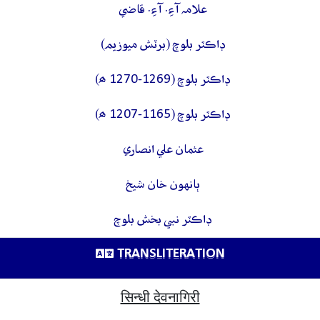
علامہ آءِ. آءِ. قاضي
ڊاڪٽر بلوچ (برٽش ميوزيم)
ڊاڪٽر بلوچ (1269-1270 ھ)
ڊاڪٽر بلوچ (1165-1207 ھ)
عثمان علي انصاري
ٻانهون خان شيخ
ڊاڪٽر نبي بخش بلوچ
TRANSLITERATION
सिन्धी देवनागिरी