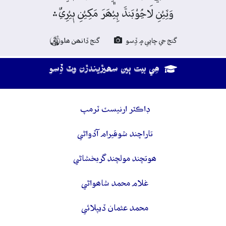
وَٽِيْنِ لَاڃُوْبَندَّ ٻِيْھَرَ مَکِيْنِ ٻٖيْرِيٌ﮶
گنج جي ڇاپي ۾ ڏِسو
گنج ڏانھن ھلو

ھِي بيت ٻين سھيڙيندڙن وٽ ڏِسو
ڊاڪٽر ارنيسٽ ٽرمپ
تاراچند شوقيرام آڏواڻي
ھوتچند مولچند گربخشاڻي
غلام محمد شاھواڻي
محمد عثمان ڏيپلائي