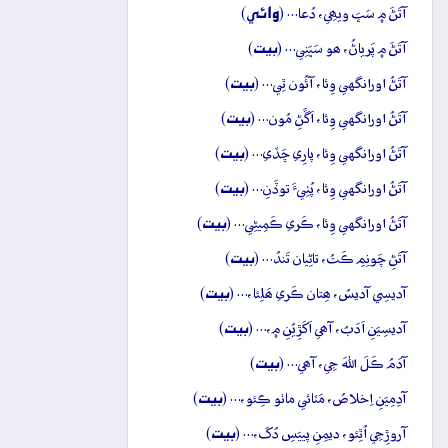
وائِي
آتَڻَ ۾ سَڀَ ويھِي، دُعا… (
)
بيت
آتَڻَ ۾ پَرياڻُ، ھو سَڀَنِي… (
)
بيت
آتَڻُ اورانگهي وِئا، آئُون ٿِي… (
)
بيت
آتَڻُ اورانگهي وِئا، اَڱَڻِ مُون… (
)
بيت
آتَڻُ اورانگهي وِئا، پارِي ڇَڏي… (
)
بيت
آتَڻُ اورانگهي وِئا، پُٺِيءَ توڏَنِ… (
)
بيت
آتَڻُ اورانگهي وِئا، ڪَري ڪَمِيڻِي… (
)
بيت
آتَڻِ چَونِمِ ڪَتُ، تاڻِيان تَندُ… (
)
بيت
آديسِي آديسُ، ھِتان ڪَري ھَلِئا،… (
)
بيت
آديسِيَنِ اَدَبُ، آھي اَکَڙِيُنِ ۾،… (
)
بيت
آدَمُ ڪَلَ اللهَ جِي، آھي… (
)
بيت
آدِمِيَنِ اِخلاصُ، مَٽائي ماٺو ڪِئو،… (
)
بيت
آروڙِجِي اُٿِئو، ديمِنِ پييَسِ دُکَ،… (
)