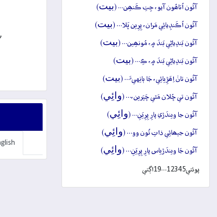
بيت
آئُون اُتاھُون آيو، جِتِ ڪَنھِن… (
)
بيت
آئُون اُڪَنڊِيائِي مَران، پِرِين ڀَلا… (
)
,
بيت
آئُون بَندِياڻِي بَندَ ۾، مُونھِين… (
)
بيت
آئُون بَندِياڻِي بَندَ ۾، ڪِ… (
)
بيت
آئُون تانۡ اِھَڙِيائِي، جَا ٻانِهيءَ… (
)
وائِي
آئُون تي ڇُلان مَٿي ڇَپَرين،… (
)
وائِي
آئُون جا ويندَڙي پارِ پِرِيَنِ… (
)
وائِي
آئُون جيھائِي ذاتِ تُون وو… (
)
glish
وائِي
آئُون جَا ويندَڙياس پارِ پِرِيَنِ… (
)
پوئتي
5
4
3
2
1
…
19
اڳتي