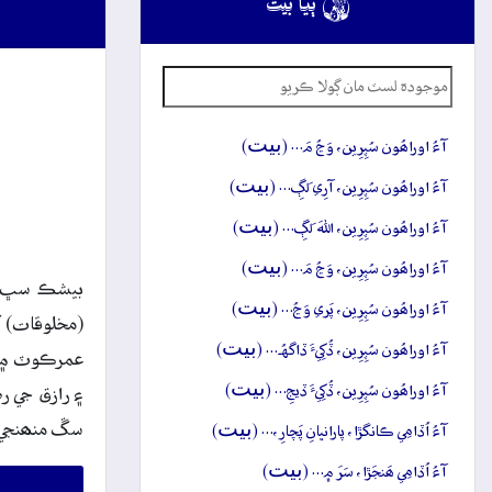

ٻيا بيت
بيت
آءُ اوراھُون سُپِرِين، وَڃُ مَ… (
)
بيت
آءُ اوراھُون سُپِرِين، آرِي لَڳِ… (
)
بيت
آءُ اوراھُون سُپِرِين، اللهَ لَڳِ… (
)
بيت
آءُ اوراھُون سُپِرِين، وَڃُ مَ… (
)
بيشڪ سڀ کان
بيت
آءُ اوراھُون سُپِرِين، پَري وَڃُ… (
)
(مخلوقات) کا
بيت
آءُ اوراھُون سُپِرِين، ڏُکِيءَ ڏاگهُہ… (
)
عمرڪوٽ ۾ کڻ
بيت
آءُ اوراھُون سُپِرِين، ڏُکِيءَ ڏيجِ… (
)
۽ رازق جي ر
بيت
سڱ منھنجي م
آءُ اُڏامِي ڪانگڙا، پارانڀانِ پَچارِ،… (
)
بيت
آءُ اُڏامِي ھَنجَڙا، سَرَ ۾… (
)