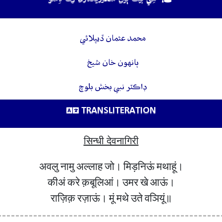
ھِي بيت ٻين سھيڙيندڙن وٽ ڏِسو
محمد عثمان ڏيپلائي
ٻانهون خان شيخ
ڊاڪٽر نبي بخش بلوچ
TRANSLITERATION
सिन्धी देवनागिरी
अवलु नामु अल्लाह जो। मिड़निऊं मथाहूं।
कीअं करे क़बूलिआं। उमर खे आऊं।
राज़िक़ रज़ाऊं। मूं मथे उते वञियूं॥