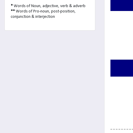
*
Words of Noun, adjective, verb & adverb
**
Words of Pro-noun, post-position,
conjunction & interjection