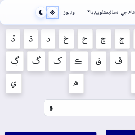
اھ جي انسائيڪلوپيڊيا
وڊيوز
چ
ڇ
ح
خ
د
ڌ
ڏ
ڦ
ق
ڪ
ک
گ
ڳ
ه
ي