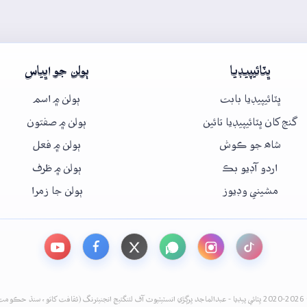
ڀٽائيپيڊيا
ٻولن جو اڀياس
ڀٽائيپيڊيا بابت
ٻولن ۾ اسم
گنج کان ڀٽائيپيڊيا تائين
ٻولن ۾ صفتون
شاھ جو ڪوش
ٻولن ۾ فعل
اردو آڊيو بڪ
ٻولن ۾ ظرف
مشيني وڊيوز
ٻولن جا زمرا
نيئرنگ (ثقافت کاتو، سنڌ حڪومت)