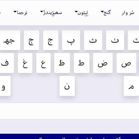
سُر وار
گنج
لِپِيُون
سھيڙِيندڙَ
ترجما
ش
ٺ
ث
پ
ج
ڄ
جهہ
ص
ض
ط
ظ
ع
غ
ف
م
ن
و