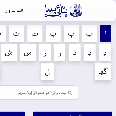

الف ب وار
ا
ب
ٻ
ڀ
ت
ٿ
ٽ
ڊ
ڍ
ذ
ر
ز
س
ش
گهہ
ل