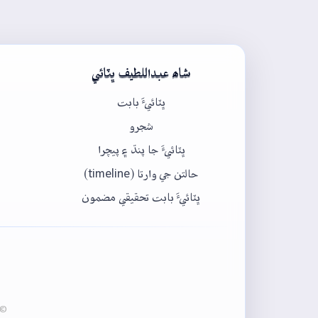
شاھ عبداللطيف ڀٽائي
ڀٽائيءَ بابت
شجرو
ڀٽائيءَ جا پنڌ ۽ پيچرا
حالتن جي وارتا (timeline)
ڀٽائيءَ بابت تحقيقي مضمون
© 2020-2026 ڀٽائي پيڊيا - عبدالماجد ڀرڳڙي انسٽيٽيوٽ آف لئنگئيج انج