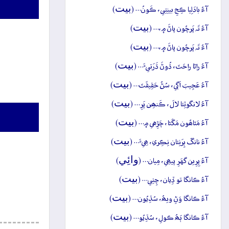
بيت
آءُ بادَلِيا ڪِجِ بينِتِي، ڪَونُ… (
)
بيت
آءُ تَہ پَرچُون پاڻَ ۾،… (
)
بيت
آءُ تَہ پَرچُون پاڻَ ۾،… (
)
بيت
آءُ راڻا راحَتَ، ڌُوڻَ ڌَرَتيءَ… (
)
بيت
آءُ عَجِيبَ اَڳي، سُڻُ حَقِيقَتَ… (
)
بيت
آءُ لانگوٽِئا لالَ، ڪَنھِن پَرِ… (
)
بيت
آءُ مَٿاھُون مَڱڻا، چَڙِهي ۾… (
)
بيت
آءُ نانگَ ٻِرَنِئان نِڪِري، ھِيءَ… (
)
وائِي
آءُ پِرِين گهَرِ پيھِي، مِيان… (
)
بيت
آءُ ڪانگا تو ڏِيان، چِٺِي… (
)
بيت
آءُ ڪانگا وَڻِ ويھُ، سُڌِيُون… (
)
بيت
آءُ ڪانگا ٻَھُ ڪولِ، سُڌِيُو… (
)