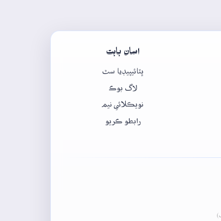
اسان بابت
ڀٽائيپيڊيا سٿ
لاگ بوڪ
نويڪلائي نيم
رابطو ڪريو