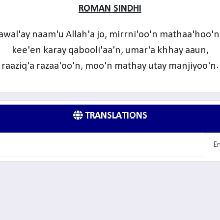
ROMAN SINDHI
awal'ay naam'u Allah'a jo, mirrni'oo'n mathaa'hoo'n
kee'en karay qabooli'aa'n, umar'a khhay aaun,
raaziq'a razaa'oo'n, moo'n mathay utay manjiyoo'n.
TRANSLATIONS
En