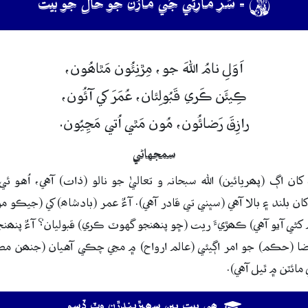

- سُر مارئي جَي مارُن جو حال جو بيت
اَوَلِ
نامُ
اللهَ
جو،
مِڙنِئُون
مَٿاھُون،
ڪِيئَن
ڪَري
قَبُولِئان،
عُمَرَ
کي
آئُون،
رازِقَ
رَضائُون،
مُون
مَٿي
اُتي
مَڃِيُون.
سمجهاڻي
 اڳ (پھريائين) الله سبحانہ و تعاليٰ جو نالو (ذات) آهي، اُهو ئ
ن بلند ۽ بالا آهي (سڀني تي قادر آهي). آءٌ عمر (بادشاھ) کي (جيڪو مو
ي آيو آهي) ڪھڙيءَ ريت (ڇو پنھنجو گهوٽ ڪري) قبوليان؟ آءٌ پنھن
ضا (حڪم) جو امر اڳيئي (عالم ارواح) ۾ مڃي چڪي آهيان (جنھن مط
ائٽن ۾ ٿيل آهي).