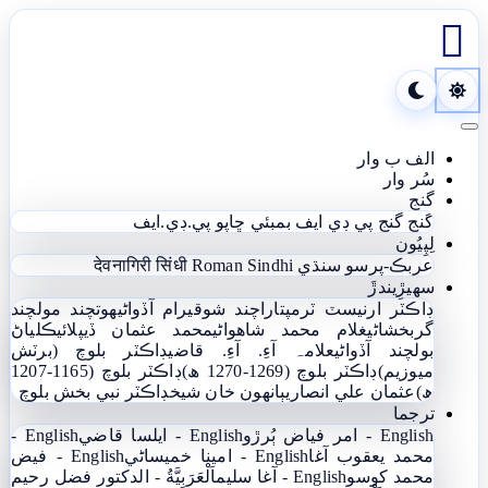

Toggle navigation
الف ب وار
سُر وار
گنج
گنج
گنج پي ڊي ايف
بمبئي ڇاپو پي.ڊي.ايف
لِپِيُون
عربڪ-پرسو سنڌي
Roman Sindhi
देवनागिरी सिंधी
سھيڙِيندڙَ
ڊاڪٽر ارنيسٽ ٽرمپ
تاراچند شوقيرام آڏواڻي
ھوتچند مولچند
گربخشاڻي
غلام محمد شاھواڻي
محمد عثمان ڏيپلائي
ڪلياڻ
بولچند آڏواڻي
علامہ آءِ. آءِ. قاضي
ڊاڪٽر بلوچ (برٽش
ميوزيم)
ڊاڪٽر بلوچ (1269-1270 ھ)
ڊاڪٽر بلوچ (1165-1207
ھ)
عثمان علي انصاري
ٻانهون خان شيخ
ڊاڪٽر نبي بخش بلوچ
ترجما
English - امر فياض ٻُرڙو
English - ايلسا قاضي
English -
محمد يعقوب آغا
English - امينا خميساڻي
English - فيض
محمد کوسو
English - آغا سليم
اَلْعَرَبِيَّةُ - الدکتور فضل رحیم