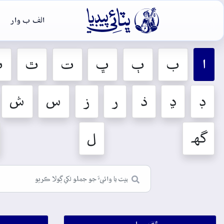

الف ب وار
ا
ب
ٻ
ڀ
ت
ٿ
ٽ
ڊ
ڍ
ذ
ر
ز
س
ش
گهہ
ل