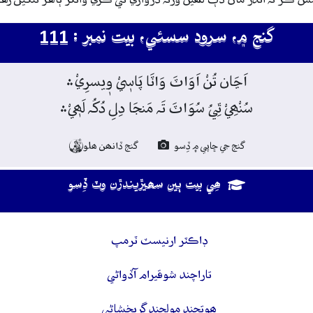
گنج ۾، سرود سسئي، بيت نمبر : 111
اَڃَان تُنْ اَوَاٽَ وَاٽَا پَاسٖيْ وٖيسرِيْ﮶
سُنْھِيْ ٿِيُ سُوَاٽَ تَہ مَنجَا دِلِ دُکُہ لَھٖيْ﮶
گنج جي ڇاپي ۾ ڏِسو
گنج ڏانھن ھلو

ھِي بيت ٻين سھيڙيندڙن وٽ ڏِسو
ڊاڪٽر ارنيسٽ ٽرمپ
تاراچند شوقيرام آڏواڻي
ھوتچند مولچند گربخشاڻي