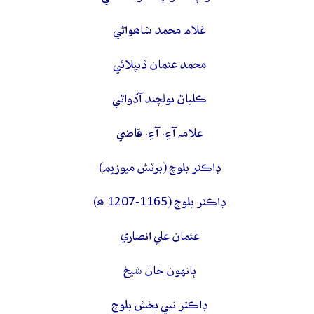
غلام محمد شاھواڻي
محمد عثمان ڏيپلائي
ڪلياڻ بولچند آڏواڻي
علامہ آءِ. آءِ. قاضي
ڊاڪٽر بلوچ (برٽش ميوزيم)
ڊاڪٽر بلوچ (1165-1207 ھ)
عثمان علي انصاري
ٻانهون خان شيخ
ڊاڪٽر نبي بخش بلوچ