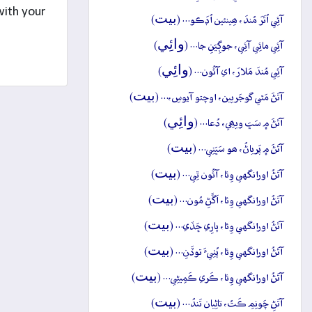
with your
بيت
آئِي اُتَرَ مُندَ، ھِينئين اُڊَڪو… (
)
وائِي
آئِي مائِي آئِي، جوڳِيَنِ جا… (
)
وائِي
آئِي مُندَ مَلارَ، اي آئُون… (
)
بيت
آتَڻَ مَٿي گوجَريين، اوچتو آيوسِ،… (
)
وائِي
آتَڻَ ۾ سَڀَ ويھِي، دُعا… (
)
بيت
آتَڻَ ۾ پَرياڻُ، ھو سَڀَنِي… (
)
بيت
آتَڻُ اورانگهي وِئا، آئُون ٿِي… (
)
بيت
آتَڻُ اورانگهي وِئا، اَڱَڻِ مُون… (
)
بيت
آتَڻُ اورانگهي وِئا، پارِي ڇَڏي… (
)
بيت
آتَڻُ اورانگهي وِئا، پُٺِيءَ توڏَنِ… (
)
بيت
آتَڻُ اورانگهي وِئا، ڪَري ڪَمِيڻِي… (
)
بيت
آتَڻِ چَونِمِ ڪَتُ، تاڻِيان تَندُ… (
)