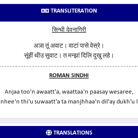
TRANSLITERATION
सिन्धी देवनागिरी
अञा तूं अवाट। वाटां पासे वेस्रे।
सूंहीं थीउ सुवाट। त मन्झां दिलि दुखु लहे।
ROMAN SINDHI
Anjaa too'n awaatt'a, waattaa'n paasay wesaree,
nhee'n thi'u suwaatt'a ta manjhhaa'n dil'ay dukh'u l
TRANSLATIONS