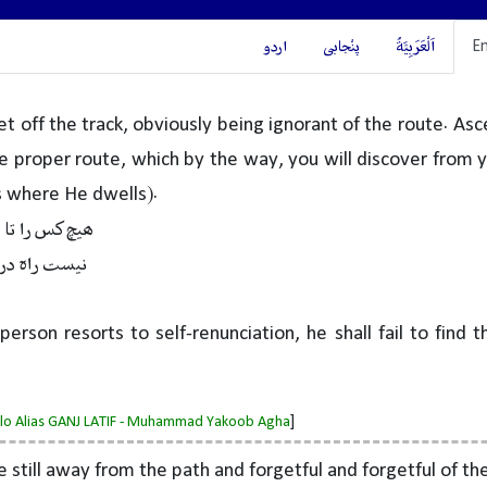
En
اَلْعَرَبِيَّةُ
پنْجابی
اردو
et off the track, obviously being ignorant of the route. Asc
e proper route, which by the way, you will discover from 
is where He dwells).
ہیچ کس را تا ن
نیست راہ در ب
person resorts to self-renunciation, he shall fail to find 
]
salo Alias GANJ LATIF - Muhammad Yakoob Agha
e still away from the path and forgetful and forgetful of the