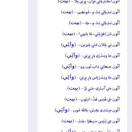
بيت
آئُون اُڪَنڊِيائِي مَران، پِرِين ڀَلا… (
)
بيت
آئُون بَندِياڻِي بَندَ ۾، مُونھِين… (
)
بيت
آئُون بَندِياڻِي بَندَ ۾، ڪِ… (
)
بيت
آئُون تانۡ اِھَڙِيائِي، جَا ٻانِهيءَ… (
)
وائِي
آئُون تي ڇُلان مَٿي ڇَپَرين،… (
)
وائِي
آئُون جا ويندَڙي پارِ پِرِيَنِ… (
)
وائِي
آئُون جيھائِي ذاتِ تُون وو… (
)
وائِي
آئُون جَا ويندَڙياس پارِ پِرِيَنِ… (
)
بيت
آئُون جَنِ آساري، مَٿي تَڙَ… (
)
بيت
آئُون جَي ھُيَسِ ھَڏُ، اَدِيُون… (
)
وائِي
آئُون جِيئَندِي ڪِيئَن، يااللهَ مُون… (
)
بيت
آئُون جٖي ڏِيَئِين سَنِيھَڙا، چَنڊَ… (
)
وائِي