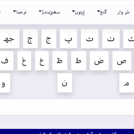
سُر وار
گنج
لِپِيُون
سھيڙِيندڙَ
ترجما
ش
ٺ
ث
پ
ج
ڄ
جهہ
ص
ض
ط
ظ
ع
غ
ف
م
ن
و