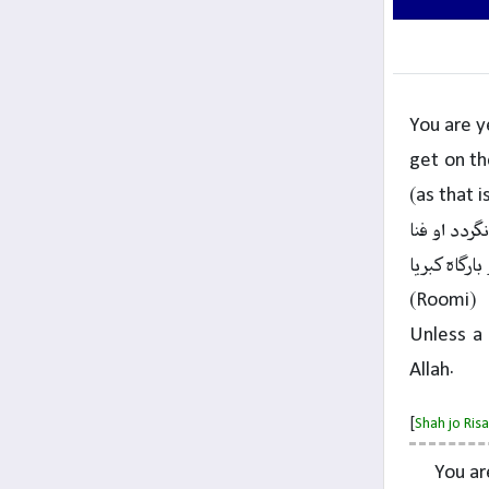
You are y
get on th
(as that 
گردد او فنا
ارگاہ کبریا
(Roomi)
Unless a 
Allah.
[
Shah jo Ri
You ar