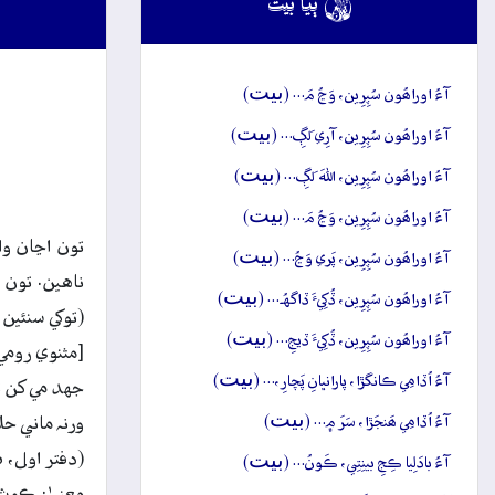

ٻيا بيت
بيت
آءُ اوراھُون سُپِرِين، وَڃُ مَ… (
)
بيت
آءُ اوراھُون سُپِرِين، آرِي لَڳِ… (
)
بيت
آءُ اوراھُون سُپِرِين، اللهَ لَڳِ… (
)
بيت
آءُ اوراھُون سُپِرِين، وَڃُ مَ… (
)
تون اڃان وا
بيت
آءُ اوراھُون سُپِرِين، پَري وَڃُ… (
)
ناهين. تون س
بيت
آءُ اوراھُون سُپِرِين، ڏُکِيءَ ڏاگهُہ… (
)
(توکي سنئين
بيت
آءُ اوراھُون سُپِرِين، ڏُکِيءَ ڏيجِ… (
)
[مثنوي رومي
بيت
آءُ اُڏامِي ڪانگڙا، پارانڀانِ پَچارِ،… (
)
جهد مي کن تا
بيت
آءُ اُڏامِي ھَنجَڙا، سَرَ ۾… (
)
ورنہ ماني حل
بيت
(دفتر اول، ب- 
آءُ بادَلِيا ڪِجِ بينِتِي، ڪَونُ… (
)
معنيٰ: ڪوشش