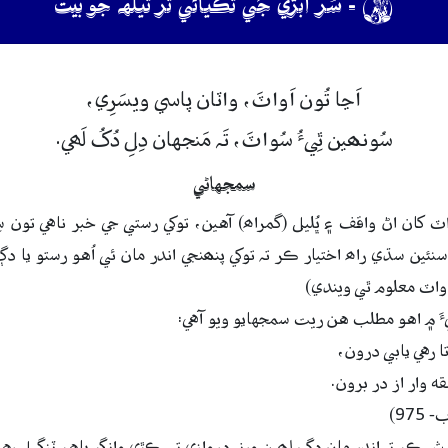

- سُر آبڙي جَي ٿڪيائي ٿر ٿيلهہ جو بيت
اَڃا
تُون
اَواٽَ،
واٽان
پاسي
ويسَرِي،
سُونھين
ٿِيءُ
سُواٽَ،
تَہ
مَنجهان
دِلِ
دُکُ
لَھي.
سمجهاڻي
ٽ کان اڻ واقف ۽ ڀُليل (گمراھ) آهين، توکي رستي جي خبر ناهي تون س
نئين سڌي راھ اختيار ڪر تہ توکي پنھنجي اندر مان ئي اُهو رستو يا د
 واٽ معلوم ٿي ويندي)
ءَ ۾ اهو مطلب هن ريت سمجهايو ويو آهي:
 رهي يابي درون،
قه وار از در برون.
975)
 ڪر تہ اندر مان دڳ لھين ورنہ دروازي تي ڪڙي وانگر ٻاهر ٽنگيل رهج