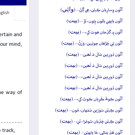
وائِي
آئُون وِسارِيان ڪِيئَن، هِي ڳُڻَ… (
)
glish
بيت
آئُون ٻانِهي ٻايُون ٻِيُون، تَڙَ… (
)
بيت
آئُون پِہ گَڏِجان ھوتَ کي،… (
)
ertain and
بيت
آئُون ٿِي چَڙَھان چوٽِيين، وَرَڻُ… (
)
your mind,
بيت
آئُون ڏورِيين شالَ مَ لَھين… (
)
بيت
آئُون ڏورِيين شالَ مَ لَھين،… (
)
بيت
آئُون ڏورِيين شالَ مَ لَھين،… (
)
بيت
آئُون ڏورِيين شالَ مَ لَھين،… (
)
the way of
بيت
آئُون ڪوھُ ڪَرِيان ڪوٽَ کي،… (
)
بيت
آئُون ڪِيئَن سَوَڙين سُمَهان، مُون… (
)
بيت
آئُون ڪِيئَن ڇَڏِيان سُومَرا، تَنِ… (
)
 track,
بيت
آئُون ھَڏِ نِماڻِي، جَا ٻانِهيُنِ… (
)