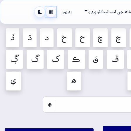
اھ جي انسائيڪلوپيڊيا
وڊيوز
چ
ڇ
ح
خ
د
ڌ
ڏ
ڦ
ق
ڪ
ک
گ
ڳ
ه
ي