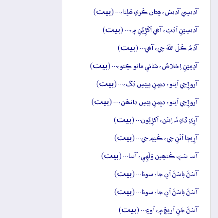
بيت
آديسِي آديسُ، ھِتان ڪَري ھَلِئا،… (
)
بيت
آديسِيَنِ اَدَبُ، آھي اَکَڙِيُنِ ۾،… (
)
بيت
آدَمُ ڪَلَ اللهَ جِي، آھي… (
)
بيت
آدِمِيَنِ اِخلاصُ، مَٽائي ماٺو ڪِئو،… (
)
بيت
آروڙِجِي اُٿِئو، ديمِنِ پييَسِ دُکَ،… (
)
بيت
آروڙِجِي اُٿِئو، ديِمنِ پيَسِ دانھَن،… (
)
بيت
آرِي ڏي نَہ اِيئَن، اَکڙِيُون… (
)
بيت
آرِيچا اُٺَنِ جِي، ڪَنِمِ جي… (
)
بيت
آسا سَڀَ ڪَنھِين وَلَهِي، آسا… (
)
بيت
آسَڻَ باسَڻَ اُنِ جا، سونا… (
)
بيت
آسَڻَ باسَڻَ اُنِ جا، سونا… (
)
بيت
آسَڻَ جَنِ اَريجَ ۾، اُوءِ… (
)