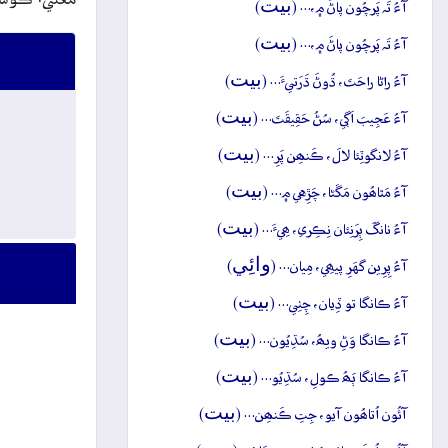
بيت
آءُ تَہ پَرچُون پاڻَ ۾،… (
)
بيت
آءُ تَہ پَرچُون پاڻَ ۾،… (
)
بيت
آءُ راڻا راحَتَ، ڌُوڻَ ڌَرَتيءَ… (
)
بيت
آءُ عَجِيبَ اَڳي، سُڻُ حَقِيقَتَ… (
)
بيت
آءُ لانگوٽِئا لالَ، ڪَنھِن پَرِ… (
)
بيت
آءُ مَٿاھُون مَڱڻا، چَڙِهي ۾… (
)
بيت
آءُ نانگَ ٻِرَنِئان نِڪِري، ھِيءَ… (
)
وائِي
آءُ پِرِين گهَرِ پيھِي، مِيان… (
)
بيت
آءُ ڪانگا تو ڏِيان، چِٺِي… (
)
بيت
آءُ ڪانگا وَڻِ ويھُ، سُڌِيُون… (
)
بيت
آءُ ڪانگا ٻَھُ ڪولِ، سُڌِيُو… (
)
بيت
آئُون اُتاھُون آيو، جِتِ ڪَنھِن… (
)