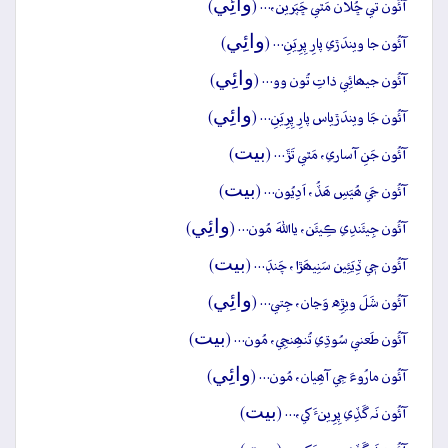
وائِي
آئُون تي ڇُلان مَٿي ڇَپَرين،… (
)
وائِي
آئُون جا ويندَڙي پارِ پِرِيَنِ… (
)
وائِي
آئُون جيھائِي ذاتِ تُون وو… (
)
وائِي
آئُون جَا ويندَڙياس پارِ پِرِيَنِ… (
)
بيت
آئُون جَنِ آساري، مَٿي تَڙَ… (
)
بيت
آئُون جَي ھُيَسِ ھَڏُ، اَدِيُون… (
)
وائِي
آئُون جِيئَندِي ڪِيئَن، يااللهَ مُون… (
)
بيت
آئُون جٖي ڏِيَئِين سَنِيھَڙا، چَنڊَ… (
)
وائِي
آئُون شَلَ ويڙِه وَڃان، جِتي… (
)
بيت
آئُون طَعني سُوڌِي تُنھِنجِي، مُون… (
)
وائِي
آئُون مارُوءَ جِي آھِيان، مُون… (
)
بيت
آئُون نَہ گَڏِي پِرِينءَ کي،… (
)