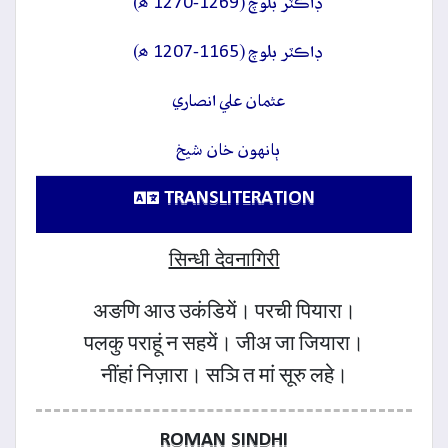
ڊاڪٽر بلوچ (1269-1270 ھ)
ڊاڪٽر بلوچ (1165-1207 ھ)
عثمان علي انصاري
ٻانهون خان شيخ
TRANSLITERATION
सिन्धी देवनागिरी
अङणि आउ उकंडियें। परची पियारा।
पलकु पराहूं न सहयें। जीअ जा जियारा।
नींहां निज़ारा। सञि त मां सूरु लहे।
ROMAN SINDHI