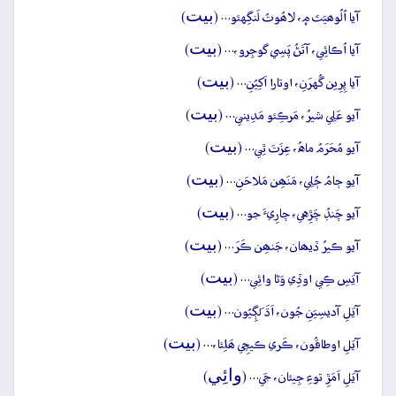
بيت
آيا اُلُوھيَتَ ۾، لاھُوتُ لَنگِهئو… (
)
بيت
آيا اُڪائِي، آتَڻُ پَسِي گوجِرو،… (
)
بيت
آيا پِرِين گُهرَنِ، اوتارا اَکِيُنِ… (
)
بيت
آيو عَلِي شيرُ، مَرڪِئو مَدِيني… (
)
بيت
آيو مُحَرَمُ ماهُ، عِزَتَ ٿِي… (
)
بيت
آيو ڄامُ ڄُلِي، مَنَھِن مَلاحَنِ… (
)
بيت
آيو چَنڊُ چَڙِهي، چارِيءَ جو… (
)
بيت
آيو ڪيرُ ڏيھان، جَنھِن ڪَرَ… (
)
بيت
آيَسِ ڪِي اوڏِي وَڻا وائِي… (
)
بيت
آيَلِ آديسِيَنِ جُون، اَڌَ لَڳِيُون… (
)
بيت
آيَلِ اوطاقُون، ڪَري ڪيچِي ھَلِئا،… (
)
وائِي
آيَلِ اَمَڙِ توءِ جِيئان، جَي… (
)