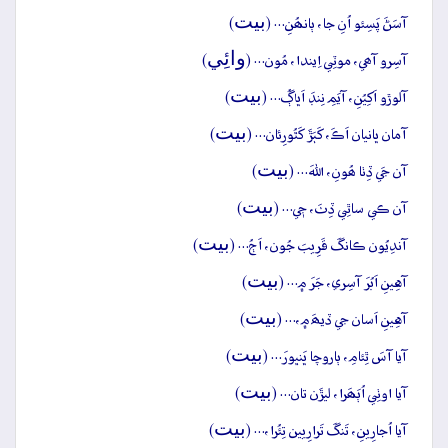
بيت
آسَڻَ پَسِئو اُنِ جا، ٻانھُنِ… (
)
وائِي
آسِرو آھي، موٽِي اِيندا، مُون… (
)
بيت
آلوڙو اَکِيُنِ، آيَمِ نِنڊَ اَڀاڳُ… (
)
بيت
آمان ڀانيان اَڪَ، کَٻَڙَ کَٿُورِئان… (
)
بيت
آن جَي ڏِٺا ھُونِ، اللهَ… (
)
بيت
آن ڪي ساٿِي ڏِٺَ، جٖي… (
)
بيت
آندِيُون ڪانگَ قَرِيبَ جُون، اَڄُ… (
)
بيت
آهِينِ اَبُرَ آسِري، جَرَ ۾… (
)
بيت
آهِينِ اَسان جي ڏيھَ ۾،… (
)
بيت
آيا آسَ ٿِئامِ، ٻاروچا ڀَنڀورَ… (
)
بيت
آيا اوٺِي اُٻَھَرا، ليڙَن تان… (
)
بيت
آيا اُجارِينِ، تَنگَ تَرارِيين تِئُرا،… (
)