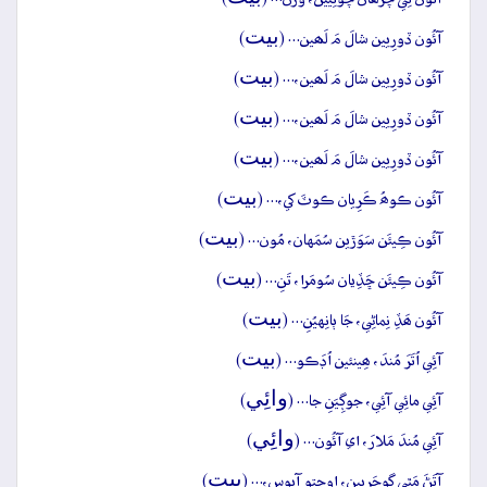
بيت
آئُون ڏورِيين شالَ مَ لَھين… (
)
بيت
آئُون ڏورِيين شالَ مَ لَھين،… (
)
بيت
آئُون ڏورِيين شالَ مَ لَھين،… (
)
بيت
آئُون ڏورِيين شالَ مَ لَھين،… (
)
بيت
آئُون ڪوھُ ڪَرِيان ڪوٽَ کي،… (
)
بيت
آئُون ڪِيئَن سَوَڙين سُمَهان، مُون… (
)
بيت
آئُون ڪِيئَن ڇَڏِيان سُومَرا، تَنِ… (
)
بيت
آئُون ھَڏِ نِماڻِي، جَا ٻانِهيُنِ… (
)
بيت
آئِي اُتَرَ مُندَ، ھِينئين اُڊَڪو… (
)
وائِي
آئِي مائِي آئِي، جوڳِيَنِ جا… (
)
وائِي
آئِي مُندَ مَلارَ، اي آئُون… (
)
بيت
آتَڻَ مَٿي گوجَريين، اوچتو آيوسِ،… (
)