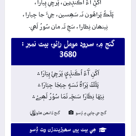
اَڱَڻِ
آءُ
اُڪَنڊِيين، پَرچِي پِيارا،
پَلَڪُ
پَراھُون
نَہ
سَھِسين،
جِيءَ
جا
جِيارا،
نِينھان
نِظارا،
سَڃِ
تَہ
مان
سُورُ
لَھي.
گنج ۾، سرود مومل راڻو، بيت نمبر :
3680
اَکَنِ آَءُ اُڪَنڊِّي﮼ پَرَچِيْ پِيَارَا﮶
پَلَكُ پَرَاہٌ نَسَه﮼ جِيْجَا جِيَارَا﮶
نِيْهَا نِظَارَا سَنڃِّہ تَمَا سُوْرُ لَھٖيےْ﮶
گنج جي ڇاپي ۾ ڏِسو
گنج ڏانھن ھلو

ھِي بيت ٻين سھيڙيندڙن وٽ ڏِسو