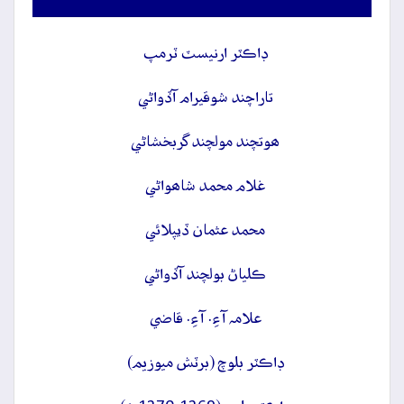
ڊاڪٽر ارنيسٽ ٽرمپ
تاراچند شوقيرام آڏواڻي
ھوتچند مولچند گربخشاڻي
غلام محمد شاھواڻي
محمد عثمان ڏيپلائي
ڪلياڻ بولچند آڏواڻي
علامہ آءِ. آءِ. قاضي
ڊاڪٽر بلوچ (برٽش ميوزيم)