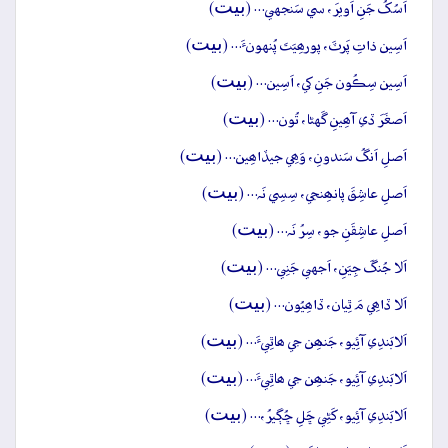
بيت
اَسُکُ جَنِ اَويرَ، سي سَنجهي… (
)
بيت
اَسِين ذاتِ پَرٽَ، پورھِيَتَ پُنهونءَ… (
)
بيت
اَسِين سِڪُون جَنِ کي، اَسِين… (
)
بيت
اَصغَرَ ڏي آھِينِ گَهڻا، تُون… (
)
بيت
اَصلِ اَنگُ سَندونِ، وَھِي جيڏاھِين… (
)
بيت
اَصلِ عاشِقَ پانھِنجي، سِسِي نَہ… (
)
بيت
اَصلِ عاشِقَنِ جو، سِرُ نَہ… (
)
بيت
اَلا جُنگَ جِيَنِ، اَجهي جَنِي… (
)
بيت
اَلا ڏاھِي مَ ٿِيان، ڏاھِيُون… (
)
بيت
اَلابَندِي آئِيو، جَنھِن جي ھاٿِيءَ… (
)
بيت
اَلابَندِي آئِيو، جَنھِن جي ھاٿِيءَ… (
)
بيت
اَلابَندِي آئِيو، کَڻِي ڇَلِ ڇُڳيرُ،… (
)