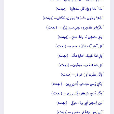
بيت
اَنڌا اُنڌا ويڄَ، کَلَ ڪُڄاڙِئا… (
)
بيت
اَنڌِيءَ وَڇُون ڪَنڌِيءَ وَڇُون، تَنگِئان… (
)
بيت
اَنگَڙِيارو ڪَنجِرو، لوئِي سين لِيڙُنِ،… (
)
بيت
اَوَتَڙِ ڪَنھِن نَہ اولِئا، سُتَڙِ… (
)
بيت
اَوَلِ آخر آھِ، ھَلَڻُ مُنھِنجو… (
)
بيت
اَوَلِ اللهُ عَلِيمُ، اَعلیٰ عالَمَ… (
)
بيت
اَوَلِ نامُ اللهَ جو، مِڙنِئُون… (
)
بيت
اَوَڳُڻَ ڪَري اَپارَ، تو دَرِ… (
)
بيت
اَوَڳُڻِ رُسي سَڀَڪو، ڳُڻين پِرِين… (
)
بيت
اَوڳُڻِ رُسي سَڀَڪو، ڳُڻين پِرِين… (
)
بيت
اَٺين ڏِينھِن اُڀِي وِئا، جوڳِي… (
)
بيت
اَٺَئِي پَھَرَ اوڙاھَ تي، مَنجِهہ… (
)