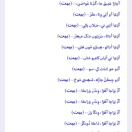
بيت
آڇاڙا عَمِيقَ جا، گَڏِئا غَواصَنِ،… (
)
بيت
آڌِيءَ اُو اُٿِي وِئا، ڪَرُ… (
)
بيت
آڌِيءَ اُٿِيَنِ تي، جيلان پاڻِي… (
)
بيت
آڌِيءَ اُڌاڻا، سَرَتِيُون سُکَ ميھارَ… (
)
بيت
آڌِيءَ اُڌاڻو، ھِينئَڙو مُون ھَٿَنِ… (
)
بيت
آڌِيءَ تي اُٿِيان کامِيو مَٿان… (
)
بيت
آڏو جو اِثباتَ کي، سو… (
)
بيت
آڏو چِڪَڻُ چاڙُه، مُنھِنجِي مَوجَ… (
)
بيت
آڏَ تِراڇا آھُڙا، وِندُرَ وَراڪا… (
)
بيت
آڏَ تِراڇا آھُڙا، وِندُرِ وَراڪا… (
)
بيت
آڏَ تِراڇا آھُڙا، وِنگاَ وَرَ… (
)
بيت
آڏَ تِراڇا آھُڙا، ڏاڪا ڏُونگَرَ… (
)