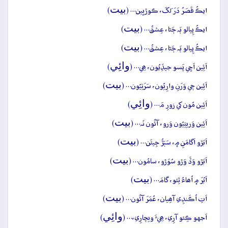
بيت
ايڪُ قَصَرُ دَرَ لَکَ، ڪوڙيِين… (
)
بيت
ايڪُ پِيالو ٻَہ ڄَڻا، عِشقُ… (
)
بيت
ايڪُ پِيالو ٻَہ ڄَڻا، عِشقُ… (
)
وائِي
اَئِين اَچِي پَسو جيڏِيُون، ھِي… (
)
بيت
اَئِين جٖي وَرَنِ وارِيُون، سَرَتِيُون… (
)
وائِي
اَئِين مُون کي زورِ مَ… (
)
بيت
اَئِين وَريتِيُون وَرو، آئُون نَہ… (
)
بيت
اَبَڙو اَگامَنِ ۾، سَٻَڙُ جِيئَن… (
)
بيت
اَبَڙو وَڏَ وَڙو سُوَڙو، سامُون… (
)
بيت
اَبُرَ ۾ اُھاءُ ٿِئو، گامَ… (
)
بيت
اَتِ اُڪَنڊِي آھِيان، عُمَرَ آئُون… (
)
وائِي
اَجهو ڪِئو آرِي، ھِيءَ ويچارِي،… (
)