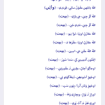
وائِي
اللهَ ٻاجُهن ڪَؤنُ ساٿِي، ڦِرندِي… (
)
بيت
اللهَ کَرَ جِيَنِ، جٖي پاڙي… (
)
بيت
اللهَ کَرَ جِيَنِ، مَدِي جَنِ… (
)
بيت
اللهَ ڪارَڻِ اوٺِيا، ليڙا نِيو… (
)
بيت
اللهَ ڪارَڻِ اوٺِيا، ڪَرَھا مَ… (
)
بيت
اللهُ اللهُ ڪَنِ جي، اسِين… (
)
بيت
الِفَئُون آديسِيَنِ کي، سَدا سُورَ… (
)
بيت
اوجاڳو اَڄاڻِ، ڪِيئِي نَہ ڪَمِيڻِيَنِ… (
)
بيت
اوجَهڙِ اَسُونھِنِ، ڏيھُ گهَڻو ئِي… (
)
بيت
اوجَهڙِ وَٽان آنءُ، ٻِيُون سَڀَ… (
)
بيت
اوراڙِ نَہ پَراڙِ، ويچارِي وَھَ… (
)
بيت
اوري ھَڏِ مَ آءُ، پَري… (
)