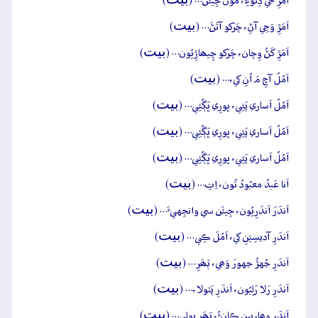
اَمَڙِ جَي ڏِٺوءِ، مُون جِيئَن… (
)
بيت
اَمَڙِ وَڃِي آڻِ، چَرَکو آتَڻَ… (
)
بيت
اَمَڙِ کَڻُ وِچان، چَرَکو چِيھاڙِيُون… (
)
بيت
اَمُلُ آڇِ مَ اُنِ کي،… (
)
بيت
اَمُلُ اَساري پَئِي، ڀورِي ڀَڳُئِي… (
)
بيت
اَمُلُ اَساري پَئِي، ڀورِي ڀَڳُئِي… (
)
بيت
اَمُلُ اَساري پَئِي، ڀورِي ڀَڳُئِي… (
)
بيت
اَنا عَبدُ معبُودُ تُون، اِتِ… (
)
بيت
اَندَرَ اَندَرِيُون، جِيئَن سي وانجِهيءَ… (
)
بيت
اَندَرِ آديسِيَنِ کي، اَمُلَ ڪِي… (
)
بيت
اَندَرِ جُهڙُ جهورَ وَھي، ٻَھَرِ… (
)
بيت
اَندَرِ رَلا رَلِيُون، اَندَرِ پَٽولا،… (
)
بيت
اَندَرِ وِھارِيين ڪانءُ، ٻَھَرِ ٻولِي… (
)