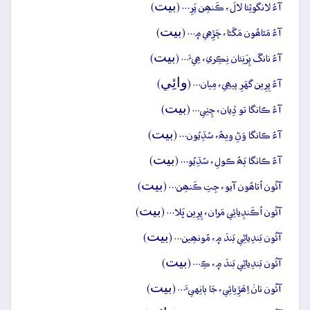
بيت
آءُ لانگوٽِئا لالَ، ڪَنھِن پَرِ… (
)
بيت
آءُ مَٿاھُون مَڱڻا، چَڙِهي ۾… (
)
بيت
آءُ نانگَ ٻِرَنِئان نِڪِري، ھِيءَ… (
)
وائِي
آءُ پِرِين گهَرِ پيھِي، مِيان… (
)
بيت
آءُ ڪانگا تو ڏِيان، چِٺِي… (
)
بيت
آءُ ڪانگا وَڻِ ويھُ، سُڌِيُون… (
)
بيت
آءُ ڪانگا ٻَھُ ڪولِ، سُڌِيُو… (
)
بيت
آئُون اُتاھُون آيو، جِتِ ڪَنھِن… (
)
بيت
آئُون اُڪَنڊِيائِي مَران، پِرِين ڀَلا… (
)
بيت
آئُون بَندِياڻِي بَندَ ۾، مُونھِين… (
)
بيت
آئُون بَندِياڻِي بَندَ ۾، ڪِ… (
)
بيت
آئُون تانۡ اِھَڙِيائِي، جَا ٻانِهيءَ… (
)