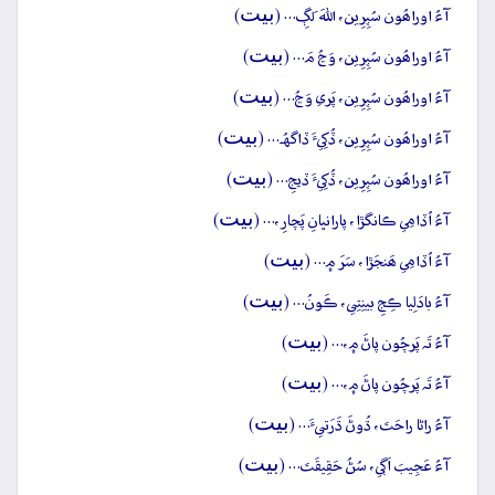
بيت
آءُ اوراھُون سُپِرِين، اللهَ لَڳِ… (
)
بيت
آءُ اوراھُون سُپِرِين، وَڃُ مَ… (
)
بيت
آءُ اوراھُون سُپِرِين، پَري وَڃُ… (
)
بيت
آءُ اوراھُون سُپِرِين، ڏُکِيءَ ڏاگهُہ… (
)
بيت
آءُ اوراھُون سُپِرِين، ڏُکِيءَ ڏيجِ… (
)
بيت
آءُ اُڏامِي ڪانگڙا، پارانڀانِ پَچارِ،… (
)
بيت
آءُ اُڏامِي ھَنجَڙا، سَرَ ۾… (
)
بيت
آءُ بادَلِيا ڪِجِ بينِتِي، ڪَونُ… (
)
بيت
آءُ تَہ پَرچُون پاڻَ ۾،… (
)
بيت
آءُ تَہ پَرچُون پاڻَ ۾،… (
)
بيت
آءُ راڻا راحَتَ، ڌُوڻَ ڌَرَتيءَ… (
)
بيت
آءُ عَجِيبَ اَڳي، سُڻُ حَقِيقَتَ… (
)