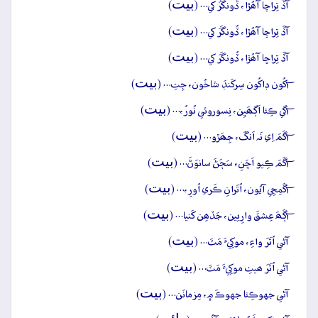
بيت
آڏَ تِراڇا آھُڙا، ڏُونگَرَ کي… (
)
بيت
آڏَ تِراڇا آھُڙا، ڏُونگَرَ کي… (
)
بيت
آڏَ تِراڇا آھُڙا، ڏُونگَرَ کي… (
)
بيت
آکُون ڊاکُون سِرکَنڊَ شاخُون، جِتِ… (
)
بيت
آگي ڪِئا اَڳھَيِن، نِسوروئي نُورُ،… (
)
بيت
آگَمَ اِي نَہ اَنگَ، جِھَڙو… (
)
بيت
آگَمَ ڪِيو اَچَنِ، سَڄَڻَ سانوَڻَ… (
)
بيت
آگَمِجِي آيُون، اُتَرانِ ڪَري اُورِ،… (
)
بيت
آڳَھَ عِشقَ وارِيين، جَڏھِن کَنيا… (
)
بيت
آڻي اُتَرَ واءِ، موکِيءَ مَٽَ… (
)
بيت
آڻي اُتَرَ ھيٺِ موکِيءَ مَٽَ… (
)
بيت
آڻي جهوڪِئا جهوڪَ ۾، مِزمانَن… (
)