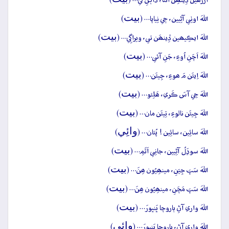
ارڙَھين ڏِينھِن اُٿئا، ڌاڳَنِ کي… (
)
بيت
اللهَ اوٺِي آڻِيين، جٖي نِياپا… (
)
بيت
اللهَ ايڪِيھين ڏِينھَن تي، ويراڳِي… (
)
بيت
اللهَ اَچَنِ اُوءِ، جَنِ آئي… (
)
بيت
اللهَ اِيئَن مَ ھوءِ، جِيئَن… (
)
بيت
اللهَ جِي آسَ ڪَري، ھَلِئو… (
)
بيت
اللهَ جِيئَن نالوءِ، تِيئَن مان… (
)
وائِي
اللهَ سائِين، سائِين ! پُئان… (
)
بيت
اللهَ سوڍَلُ آڻِيين، جانِي اَٿَمِ… (
)
بيت
اللهَ سَڀَ جِيَنِ، مينھِيُون ھِنَ… (
)
بيت
اللهَ سَڀَ مَچَنِ، مينھِيُون ھِنَ… (
)
بيت
اللهَ واري آڻِ ٻاروچا ڀَنڀورَ… (
)
وائِي
اللهَ واري آڻِ، ٻاروچا ڀَنڀورَ… (
)