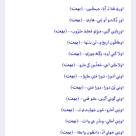
بيت
اوري ھُئا تَہ آيا، جيڪُسِ… (
)
بيت
اورِ ڏُکندو اُو ٿِئي، ھادِي… (
)
بيت
اورِيائِينِ آڻِينِ، ميڙِئو مُعلِمَ خَبَرُون،… (
)
بيت
اوطاقُون اَريجَ ۾، تَنِ سَنَها… (
)
بيت
اولا کَڻِي اُوءِ، پَڳَھَ ڇوڙي… (
)
بيت
اولاڪَنِ اَچي، مَعذُورِ کي مارو… (
)
بيت
اوٺِي اَڌورا، ڌورا مَٿِنِ ڪَپِڙا،… (
)
بيت
اوٺِي پُڻ ڌورا، ڌورا مَٿِنِ… (
)
بيت
اوٺِي ڳوٺِي آڻِيين، ڪو ھُتي… (
)
بيت
اوٺِيَنِ اُمارو، مُون جَهلِيندي نَہ… (
)
بيت
اوٺِيَنِ اُماڻي، وِندُرِ جِي واٽَ… (
)
بيت
اوٺِيَنِ جَهلي اَڏَ، دانھُون واڪا… (
)