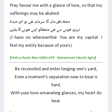
Pray favour me with a glance of love, so that my
sufferings may be abated.
مجھ تہی مایہ کا سرمایہ ہے تو اے عبدہ
تیرے ہونے سے ہے مجھکو اپنے ہونے کا یقین
(I have no wherewithal. You are my capital. I
feel my entity because of yours).
[
]
Shah jo Risalo Alias GANJ LATIF - Muhammad Yakoob Agha
Be reconciled and enter longing one's yard,
Even a moment's separation now to bear is
hard,
With your love-emanating glances, my heart do
heal.