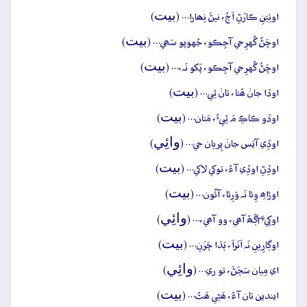
بيت
اوٺِيَنِ ڪارَڻِ اَڄُ، نيڻَ نِھارا… (
)
بيت
اوڇَڻُ گُهرِجي آجِڪو، جُهوپو سَھي… (
)
بيت
اوڇَڻُ گُهرِجي آجِڪو، پَکو نَہ،… (
)
بيت
اوڏا جانۡ ھُئا، تانۡ ٿِي… (
)
بيت
اوڏو ڪاڪِ مَ ٿِيءُ، مَتان… (
)
وائِي
اوڏِي آيَس جانۡ پِريان جي… (
)
بيت
اوڏِڻِ اوڏِي آءُ، توکي لاکي… (
)
بيت
اوڙاھِ وِئا نَہ وَرِئا، آئُون… (
)
وائِي
اوکِيءَ آڳَھُ آھي، وو آھي،… (
)
بيت
اوڳارِينِ نَہ اَنَراَ، ٻَڌا چَرَنِ… (
)
وائِي
اي مِيان سَڄَڻَ، تو ري… (
)
بيت
ايندين تان آءُ، ھَڻِي ھَٿُ… (
)