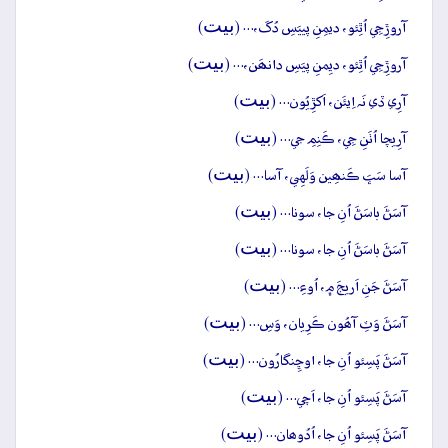
بيت
آروڙِجِي اُٿِئو، ديمِنِ پييَسِ دُکَ،… (
)
بيت
آروڙِجِي اُٿِئو، ديِمنِ پيَسِ دانھَن،… (
)
بيت
آرِي ڏي نَہ اِيئَن، اَکڙِيُون… (
)
بيت
آرِيچا اُٺَنِ جِي، ڪَنِمِ جي… (
)
بيت
آسا سَڀَ ڪَنھِين وَلَهِي، آسا… (
)
بيت
آسَڻَ باسَڻَ اُنِ جا، سونا… (
)
بيت
آسَڻَ باسَڻَ اُنِ جا، سونا… (
)
بيت
آسَڻَ جَنِ اَريجَ ۾، اُوءِ… (
)
بيت
آسَڻَ وَٽِ آھُون ڪَرِيان، وَسِ… (
)
بيت
آسَڻَ پَسِئو اُنِ جا، اوڇِنگارُون… (
)
بيت
آسَڻَ پَسِئو اُنِ جا، اَچي… (
)
بيت
آسَڻَ پَسِئو اُنِ جا، اُدُوھان… (
)