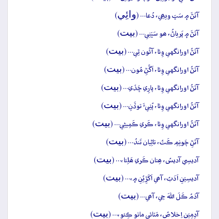
وائِي
آتَڻَ ۾ سَڀَ ويھِي، دُعا… (
)
بيت
آتَڻَ ۾ پَرياڻُ، ھو سَڀَنِي… (
)
بيت
آتَڻُ اورانگهي وِئا، آئُون ٿِي… (
)
بيت
آتَڻُ اورانگهي وِئا، اَڱَڻِ مُون… (
)
بيت
آتَڻُ اورانگهي وِئا، پارِي ڇَڏي… (
)
بيت
آتَڻُ اورانگهي وِئا، پُٺِيءَ توڏَنِ… (
)
بيت
آتَڻُ اورانگهي وِئا، ڪَري ڪَمِيڻِي… (
)
بيت
آتَڻِ چَونِمِ ڪَتُ، تاڻِيان تَندُ… (
)
بيت
آديسِي آديسُ، ھِتان ڪَري ھَلِئا،… (
)
بيت
آديسِيَنِ اَدَبُ، آھي اَکَڙِيُنِ ۾،… (
)
بيت
آدَمُ ڪَلَ اللهَ جِي، آھي… (
)
بيت
آدِمِيَنِ اِخلاصُ، مَٽائي ماٺو ڪِئو،… (
)