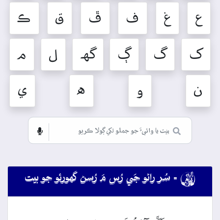
ع
غ
ف
ڦ
ق
ڪ
ک
گ
ڳ
گهہ
ل
م
ن
و
ه
ي

- سُر راڻو جَي رُس مَ رُسڻ گهورئو جو بيت