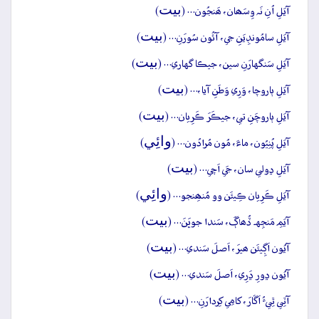
بيت
آيَلِ اُنِ نَہ وِسَھان، ھَنجُون… (
)
بيت
آيَلِ سامُونڊِيَنِ جي، آئُون سُورَنِ… (
)
بيت
آيَلِ سَنگهارَنِ سين، جيڪا گهاري… (
)
بيت
آيَلِ ٻاروچا، وَرِي وَطَنِ آيا،… (
)
بيت
آيَلِ ٻاروچَنِ تي، جيڪَرَ ڪَرِيان… (
)
وائِي
آيَلِ پُنِيُون، ماءَ، مُون مُرادُون… (
)
بيت
آيَلِ ڍولي سان، جَي اَچي… (
)
وائِي
آيَلِ ڪَرِيان ڪِيئَن وو مُنھِنجو… (
)
بيت
آيَمِ مَنجِهہ ڏُھاڳَ، سَندا جوڀَنَ… (
)
بيت
آيُون اَڳِيئَن ھيرَ، اَصلَ سَندي… (
)
بيت
آيُون ڍورِ ڍَرِي، اَصلَ سَندي… (
)
بيت
آٽِي ٿِيءُ اَڱارَ، کامِي کِردارَنِ… (
)