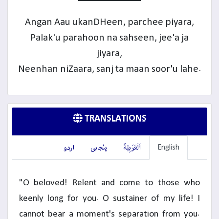
Angan Aau ukanDHeen, parchee piyara,
Palak'u parahoon na sahseen, jee'a ja
jiyara,
Neenhan niZaara, sanj ta maan soor'u lahe.
TRANSLATIONS
English
اَلْعَرَبِيَّةُ
پنْجابی
اردو
"O beloved! Relent and come to those who
keenly long for you. O sustainer of my life! I
cannot bear a moment's separation from you.