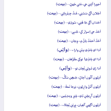
بيت
اَجورا اُٿِيَنِ جي، مَٿي جَهڻِ… (
)
بيت
اَجَلان اَڳي سَسُئِي، مُنڌَ جِيئَريائِي… (
)
بيت
اَحَدان اَڳي جَا ھُئِي، سُوڌِي… (
)
بيت
اَحَدَ جي اِسرارَ کي، جُنبِي… (
)
بيت
اَحَدُ اَحمَدُ پاڻَ ۾، وِچان… (
)
وائِي
اَدا اي ٻانڌِي ٻيٽَنِ وارا،… (
)
بيت
اَدا اي ٻانڌِي! توکي ڪَڙَھان… (
)
وائِي
اَدا ڙي ڏوٿِي پُڇان تو… (
)
بيت
اَدِيُون آئُون اَڄاڻِ، جَنھِن سَڱُ… (
)
بيت
اَدِيُون آتَڻَ وارِيُونِ، نِرجا نَڪَ… (
)
بيت
اَدِيُون آرِيچَنِ ڏي، ڇَپَرِ ويندِيَسِ… (
)
بيت
اَدِيُون اَگِهي آھِيان، پِرِيَنِ پُڄاڻا،… (
)