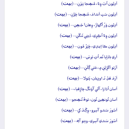
بيت
اَدِيُون اُٺَ وِئا، مُنھِنجا نِيَرَنِ… (
)
بيت
اَدِيُون سَڀَ اَندامَ، مُنھِنجا چَڙَنِ… (
)
بيت
اَدِيُون وَرُ اُگهاڙَ، وِھانءُ جَنھِن… (
)
بيت
اَدِيُون وِئا اُڪِرِي، ڏيئِي تَنگَنِ… (
)
بيت
اَدِيُون ڪا اِيندِي، ڇَپَرُ مُون… (
)
بيت
اَري بادَلِيا تُم اُتِ بَرسَ… (
)
بيت
اَرَتو اَکَڙِيُنِ ۾، مَٿي ڳَلَنِ… (
)
بيت
اَرَمَ ھَڏِ نَہ اوڍِيان، پَٽولا… (
)
بيت
اَسان اُڌارا، آڻي آوَنگَ چاڙِھَيا،… (
)
بيت
اَسان تُونھِين تُون، توھُ تُنھِنجو… (
)
بيت
اَسُورَ سَندو آسِرو، وِڳَندَ کي… (
)
بيت
اَسُورَ سَندي آسِري، ويٺو آھِ… (
)