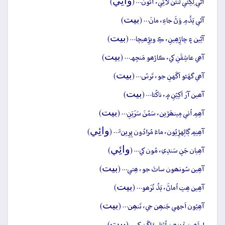
وائِي
آڻي لِکِئي لَنئُن لائِي، آئُون… (
)
بيت
آڻي ٻَڌُمِ وَڻَ جاءِ، مانَ… (
)
بيت
آڻِين ۽ چاڙِھِينِ، ڪِ ويڙِھيچا… (
)
بيت
آھي عاشِقَنِ کي، ڪاڙھو مَنجِهہ… (
)
بيت
آھي گهَڻو اَگَهنِ جو، تَرسُ… (
)
بيت
آھين آرَ اَکِيُنِ ۾، ناکُئا… (
)
بيت
آھِمِ اُٺي مِينھَڙين، سَمُنَ سَرَتِنِ… (
)
وائِي
آھِنِمِ ڳالِهڙِيُون، ماءَ مُرادُون پِرِينءَ… (
)
وائِي
آھِيان جَنِ سَندِي، مُون کي… (
)
بيت
آھِين سُونھون ساٿَ جو، ھِتي… (
)
بيت
آھِين ھِتِ اُماڻَ، ٻَڌُ تُرَھو… (
)
بيت
آھِيُون اَجهي جَنھِن جي، تَنھِن… (
)
بيت