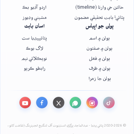
حالتن جي وارتا (timeline)
اردو آڊيو بڪ
ڀٽائيءَ بابت تحقيقي مضمون
مشيني وڊيوز
ٻولن جو اڀياس
اسان بابت
ٻولن ۾ اسم
ڀٽائيپيڊيا سٿ
ٻولن ۾ صفتون
لاگ بوڪ
ٻولن ۾ فعل
نويڪلائي نيم
ٻولن ۾ ظرف
رابطو ڪريو
ٻولن جا زمرا
© 2020-2026 ڀٽائي پيڊيا - عبدالماجد ڀرڳڙي انسٽيٽيوٽ آف لئنگئيج انجنيئرنگ (ثقافت کاتو،