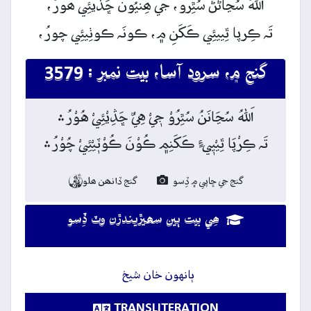
اَللہُ سُڃاڻَڻُ
سُٿِرو،
جي
ھِنيُون
ڇَڏيئِي ھورُ،
تَہ
ڪِرپا ٿِييئِي ڪَکَنِ
۾،
ڪونَہ
ڪوٺِيئِي
چورُ،
گنج ۾، سرود آسا، بيت نمبر : 3579
اَللہُ سُڃَانَنُ سُٿِرُوْ جٖيْ هِيٌ ڇَڎِيْئِيْ هُوْرُ﮶
تَہ ڪِرْپَا ٿِيْيٖيءٍ ڪَکَنِم﮼ ڪُوْنَ ڪُوْٽٖيْئِيْ چُوْرُ﮶
گنج جي ڇاپي ۾ ڏِسو
گنج ڏانھن ھلو

ھِي بيت ٻين سھيڙيندڙن وٽ ڏِسو
ٻانهون خان شيخ
TRANSLITERATION