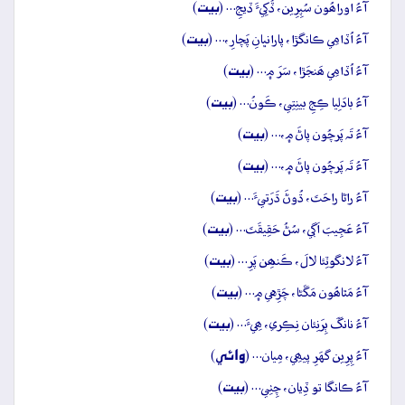
بيت
آءُ اوراھُون سُپِرِين، ڏُکِيءَ ڏيجِ… (
)
بيت
آءُ اُڏامِي ڪانگڙا، پارانڀانِ پَچارِ،… (
)
بيت
آءُ اُڏامِي ھَنجَڙا، سَرَ ۾… (
)
بيت
آءُ بادَلِيا ڪِجِ بينِتِي، ڪَونُ… (
)
بيت
آءُ تَہ پَرچُون پاڻَ ۾،… (
)
بيت
آءُ تَہ پَرچُون پاڻَ ۾،… (
)
بيت
آءُ راڻا راحَتَ، ڌُوڻَ ڌَرَتيءَ… (
)
بيت
آءُ عَجِيبَ اَڳي، سُڻُ حَقِيقَتَ… (
)
بيت
آءُ لانگوٽِئا لالَ، ڪَنھِن پَرِ… (
)
بيت
آءُ مَٿاھُون مَڱڻا، چَڙِهي ۾… (
)
بيت
آءُ نانگَ ٻِرَنِئان نِڪِري، ھِيءَ… (
)
وائِي
آءُ پِرِين گهَرِ پيھِي، مِيان… (
)
بيت
آءُ ڪانگا تو ڏِيان، چِٺِي… (
)