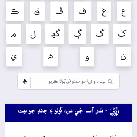
ع
غ
ف
ڦ
ق
ڪ
ک
گ
ڳ
گهہ
ل
م
ن
و
ه
ي

- سُر آسا جَي من، گولو ۽ جنڊ جو بيت