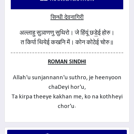
सिन्धी देवनागिरी
अल्लाहु सुञाणणु सुथिरो। जे हिंयूं छडे॒ई होरु।
त किर्पा थियेई कखनि में। कोन कोठेई चोरु॥
ROMAN SINDHI
Allah'u sunjannann'u suthro, je heenyoon
chaDeyi hor'u,
Ta kirpa theeye kakhan me, ko na kothheyi
chor'u.