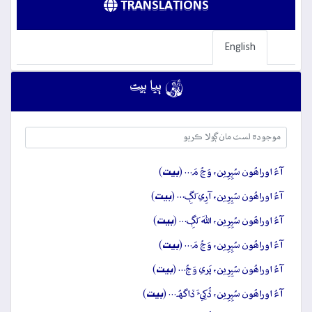
TRANSLATIONS
English

ٻيا بيت
بيت
آءُ اوراھُون سُپِرِين، وَڃُ مَ… (
)
بيت
آءُ اوراھُون سُپِرِين، آرِي لَڳِ… (
)
بيت
آءُ اوراھُون سُپِرِين، اللهَ لَڳِ… (
)
بيت
آءُ اوراھُون سُپِرِين، وَڃُ مَ… (
)
بيت
آءُ اوراھُون سُپِرِين، پَري وَڃُ… (
)
بيت
آءُ اوراھُون سُپِرِين، ڏُکِيءَ ڏاگهُہ… (
)