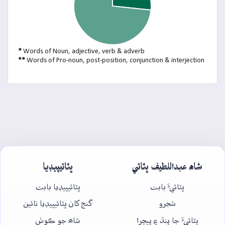
*
Words of Noun, adjective, verb & adverb
**
Words of Pro-noun, post-position, conjunction & interjection
شاھ عبداللطيف ڀٽائي
ڀٽائيپيڊيا
ڀٽائيءَ بابت
ڀٽائيپيڊيا بابت
شجرو
گنج کان ڀٽائيپيڊيا تائين
ڀٽائيءَ جا پنڌ ۽ پيچرا
شاھ جو ڪوش