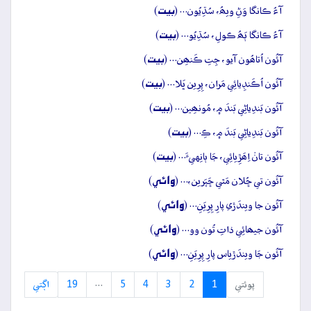
بيت
آءُ ڪانگا وَڻِ ويھُ، سُڌِيُون… (
)
بيت
آءُ ڪانگا ٻَھُ ڪولِ، سُڌِيُو… (
)
بيت
آئُون اُتاھُون آيو، جِتِ ڪَنھِن… (
)
بيت
آئُون اُڪَنڊِيائِي مَران، پِرِين ڀَلا… (
)
بيت
آئُون بَندِياڻِي بَندَ ۾، مُونھِين… (
)
بيت
آئُون بَندِياڻِي بَندَ ۾، ڪِ… (
)
بيت
آئُون تانۡ اِھَڙِيائِي، جَا ٻانِهيءَ… (
)
وائِي
آئُون تي ڇُلان مَٿي ڇَپَرين،… (
)
وائِي
آئُون جا ويندَڙي پارِ پِرِيَنِ… (
)
وائِي
آئُون جيھائِي ذاتِ تُون وو… (
)
وائِي
آئُون جَا ويندَڙياس پارِ پِرِيَنِ… (
)
پوئتي
1
2
3
4
5
…
19
اڳتي