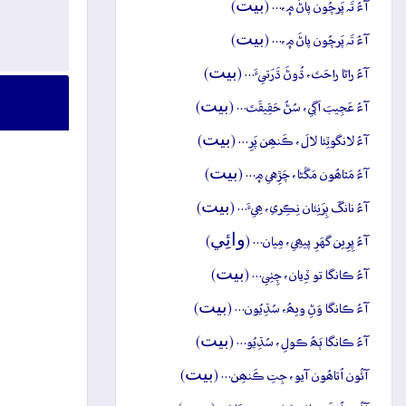
بيت
آءُ تَہ پَرچُون پاڻَ ۾،… (
)
بيت
آءُ تَہ پَرچُون پاڻَ ۾،… (
)
بيت
آءُ راڻا راحَتَ، ڌُوڻَ ڌَرَتيءَ… (
)
بيت
آءُ عَجِيبَ اَڳي، سُڻُ حَقِيقَتَ… (
)
بيت
آءُ لانگوٽِئا لالَ، ڪَنھِن پَرِ… (
)
بيت
آءُ مَٿاھُون مَڱڻا، چَڙِهي ۾… (
)
بيت
آءُ نانگَ ٻِرَنِئان نِڪِري، ھِيءَ… (
)
وائِي
آءُ پِرِين گهَرِ پيھِي، مِيان… (
)
بيت
آءُ ڪانگا تو ڏِيان، چِٺِي… (
)
بيت
آءُ ڪانگا وَڻِ ويھُ، سُڌِيُون… (
)
بيت
آءُ ڪانگا ٻَھُ ڪولِ، سُڌِيُو… (
)
بيت
آئُون اُتاھُون آيو، جِتِ ڪَنھِن… (
)