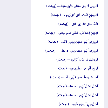
بيت
آديسِي آديسُ، ھِتان ڪَري ھَلِئا،… (
)
بيت
آديسِيَنِ اَدَبُ، آھي اَکَڙِيُنِ ۾،… (
)
بيت
آدَمُ ڪَلَ اللهَ جِي، آھي… (
)
بيت
آدِمِيَنِ اِخلاصُ، مَٽائي ماٺو ڪِئو،… (
)
بيت
آروڙِجِي اُٿِئو، ديمِنِ پييَسِ دُکَ،… (
)
بيت
آروڙِجِي اُٿِئو، ديِمنِ پيَسِ دانھَن،… (
)
بيت
آرِي ڏي نَہ اِيئَن، اَکڙِيُون… (
)
بيت
آرِيچا اُٺَنِ جِي، ڪَنِمِ جي… (
)
بيت
آسا سَڀَ ڪَنھِين وَلَهِي، آسا… (
)
بيت
آسَڻَ باسَڻَ اُنِ جا، سونا… (
)
بيت
آسَڻَ باسَڻَ اُنِ جا، سونا… (
)
بيت
آسَڻَ جَنِ اَريجَ ۾، اُوءِ… (
)