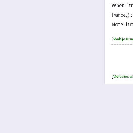
When lzr
trance,) 
Note: lzr
[
Shah jo Ri
[
Melodies of