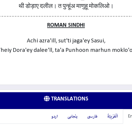
थी डोड़ाए दलील। त पुन्हूंअ माणुहू मोकलिओ।
ROMAN SINDHI
Achi azra'ill, sut'ti jaga'ey Sasui,
Theiy Dora'ey dalee'll, ta'a Punhoon marhun moklo'o
TRANSLATIONS
En
اَلْعَرَبِيَّةُ
فارسی
پنْجابی
اردو