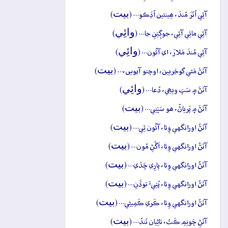
بيت
آئِي اُتَرَ مُندَ، ھِينئين اُڊَڪو… (
)
وائِي
آئِي مائِي آئِي، جوڳِيَنِ جا… (
)
وائِي
آئِي مُندَ مَلارَ، اي آئُون… (
)
بيت
آتَڻَ مَٿي گوجَريين، اوچتو آيوسِ،… (
)
وائِي
آتَڻَ ۾ سَڀَ ويھِي، دُعا… (
)
بيت
آتَڻَ ۾ پَرياڻُ، ھو سَڀَنِي… (
)
بيت
آتَڻُ اورانگهي وِئا، آئُون ٿِي… (
)
بيت
آتَڻُ اورانگهي وِئا، اَڱَڻِ مُون… (
)
بيت
آتَڻُ اورانگهي وِئا، پارِي ڇَڏي… (
)
بيت
آتَڻُ اورانگهي وِئا، پُٺِيءَ توڏَنِ… (
)
بيت
آتَڻُ اورانگهي وِئا، ڪَري ڪَمِيڻِي… (
)
بيت
آتَڻِ چَونِمِ ڪَتُ، تاڻِيان تَندُ… (
)