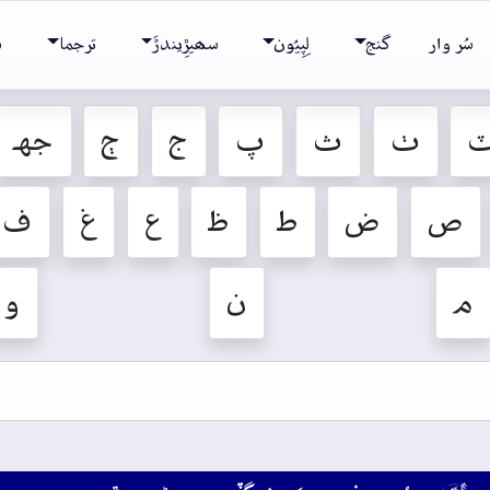
سُر وار
گنج
لِپِيُون
سھيڙِيندڙَ
ترجما
ش
ٺ
ث
پ
ج
ڄ
جهہ
ص
ض
ط
ظ
ع
غ
ف
م
ن
و