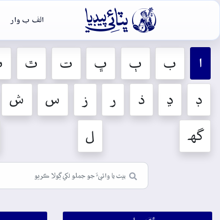

الف ب وار
ا
ب
ٻ
ڀ
ت
ٿ
ٽ
ڊ
ڍ
ذ
ر
ز
س
ش
گهہ
ل