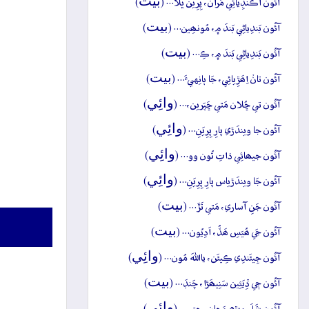
بيت
آئُون اُڪَنڊِيائِي مَران، پِرِين ڀَلا… (
)
بيت
آئُون بَندِياڻِي بَندَ ۾، مُونھِين… (
)
بيت
آئُون بَندِياڻِي بَندَ ۾، ڪِ… (
)
بيت
آئُون تانۡ اِھَڙِيائِي، جَا ٻانِهيءَ… (
)
وائِي
آئُون تي ڇُلان مَٿي ڇَپَرين،… (
)
وائِي
آئُون جا ويندَڙي پارِ پِرِيَنِ… (
)
وائِي
آئُون جيھائِي ذاتِ تُون وو… (
)
وائِي
آئُون جَا ويندَڙياس پارِ پِرِيَنِ… (
)
بيت
آئُون جَنِ آساري، مَٿي تَڙَ… (
)
بيت
آئُون جَي ھُيَسِ ھَڏُ، اَدِيُون… (
)
وائِي
آئُون جِيئَندِي ڪِيئَن، يااللهَ مُون… (
)
بيت
آئُون جٖي ڏِيَئِين سَنِيھَڙا، چَنڊَ… (
)
وائِي