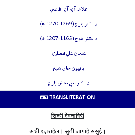
علامہ آءِ. آءِ. قاضي
ڊاڪٽر بلوچ (1269-1270 ھ)
ڊاڪٽر بلوچ (1165-1207 ھ)
عثمان علي انصاري
ٻانهون خان شيخ
ڊاڪٽر نبي بخش بلوچ
TRANSLITERATION
सिन्धी देवनागिरी
अची इज़राईल। सुती जागा॒ई ससुई।