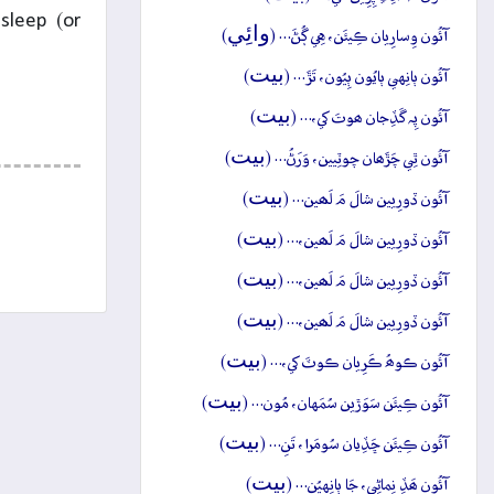
sleep (or
وائِي
آئُون وِسارِيان ڪِيئَن، هِي ڳُڻَ… (
)
بيت
آئُون ٻانِهي ٻايُون ٻِيُون، تَڙَ… (
)
بيت
آئُون پِہ گَڏِجان ھوتَ کي،… (
)
بيت
آئُون ٿِي چَڙَھان چوٽِيين، وَرَڻُ… (
)
بيت
آئُون ڏورِيين شالَ مَ لَھين… (
)
بيت
آئُون ڏورِيين شالَ مَ لَھين،… (
)
بيت
آئُون ڏورِيين شالَ مَ لَھين،… (
)
بيت
آئُون ڏورِيين شالَ مَ لَھين،… (
)
بيت
آئُون ڪوھُ ڪَرِيان ڪوٽَ کي،… (
)
بيت
آئُون ڪِيئَن سَوَڙين سُمَهان، مُون… (
)
بيت
آئُون ڪِيئَن ڇَڏِيان سُومَرا، تَنِ… (
)
بيت
آئُون ھَڏِ نِماڻِي، جَا ٻانِهيُنِ… (
)