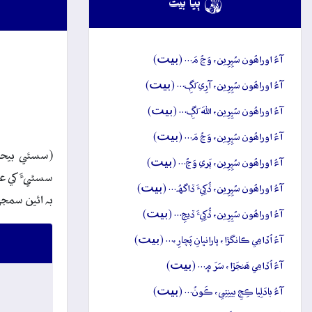

ٻيا بيت
بيت
آءُ اوراھُون سُپِرِين، وَڃُ مَ… (
)
بيت
آءُ اوراھُون سُپِرِين، آرِي لَڳِ… (
)
بيت
آءُ اوراھُون سُپِرِين، اللهَ لَڳِ… (
)
بيت
آءُ اوراھُون سُپِرِين، وَڃُ مَ… (
)
(سسئي بيحا
بيت
آءُ اوراھُون سُپِرِين، پَري وَڃُ… (
)
سسئيءَ کي ع
بيت
آءُ اوراھُون سُپِرِين، ڏُکِيءَ ڏاگهُہ… (
)
بہ ائين سمجه
بيت
آءُ اوراھُون سُپِرِين، ڏُکِيءَ ڏيجِ… (
)
بيت
آءُ اُڏامِي ڪانگڙا، پارانڀانِ پَچارِ،… (
)
بيت
آءُ اُڏامِي ھَنجَڙا، سَرَ ۾… (
)
بيت
آءُ بادَلِيا ڪِجِ بينِتِي، ڪَونُ… (
)