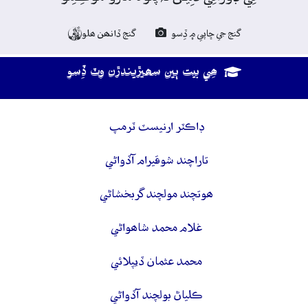
گنج جي ڇاپي ۾ ڏِسو
گنج ڏانھن ھلو

ھِي بيت ٻين سھيڙيندڙن وٽ ڏِسو
ڊاڪٽر ارنيسٽ ٽرمپ
تاراچند شوقيرام آڏواڻي
ھوتچند مولچند گربخشاڻي
غلام محمد شاھواڻي
محمد عثمان ڏيپلائي
ڪلياڻ بولچند آڏواڻي