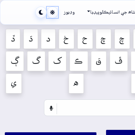
اھ جي انسائيڪلوپيڊيا
وڊيوز
چ
ڇ
ح
خ
د
ڌ
ڏ
ڦ
ق
ڪ
ک
گ
ڳ
ه
ي