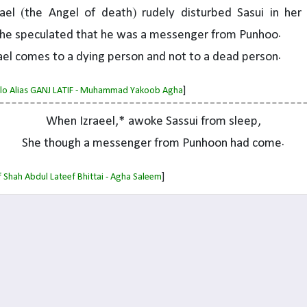
ael (the Angel of death) rudely disturbed Sasui in her 
she speculated that he was a messenger from Punhoo.
ael comes to a dying person and not to a dead person.
]
salo Alias GANJ LATIF - Muhammad Yakoob Agha
When Izraeel,* awoke Sassui from sleep,
She though a messenger from Punhoon had come.
]
 Shah Abdul Lateef Bhittai - Agha Saleem