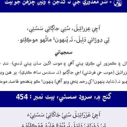

- سُر معذوري جَي نہ گڏجڻ ۽ وڻين چڙهڻ جو بيت
اَچِي
عِزرائِيلَ،
سُتِي
جاڳائِي
سَسُئِي،
ٿِي
ڊوڙائي
دَلِيلَ،
تَہ
پُنهونءَ
ماڻُهو
موڪِلِئو.
سمجهاڻي
ل ۽ ڪمزور ٿي ڪِري پيئي آهي ۽ موت اکين سان پيئي ڏسي). ننڊ 
زرائيل (موت جي فرشتي) اچي جاڳايو (تہ سندس ساھ ڪڍي). پر هن ويچ
يو تہ (شايد پنهونءَ کي رحم پئجي ويو آهي) پنهونءَ ڪو پنھنجو قاصد موڪ
گنج ۾، سرود سسئي، بيت نمبر : 454
اَچِيْ عَزَرَائِيْـلَ سُتِيْ جَاکَائِيْ سَسُئِيْ﮶
ٿِيْ ڊَوْرَائِيْ دَلِيْـلَ تَہ پُنُوْہَ مَارُوْ مُوْڪِلِئُوْ﮶