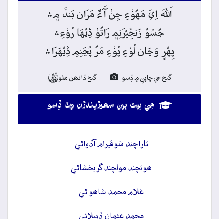
اَللہَ اِيَ مَهُوْءِ جِنْ آَءٌ مَرَان بَندَّ م﮼﮶
جُسُوْ زَنجِّيْرَنِم﮼ رَاتُوْ ڎِيْهَا رُوْءِ﮶
پِهْرٍ وَڃَان لُوْءِ پُوْءِ مَرُ پُڃَنِمِ ڎِيْهَرَا﮶
گنج جي ڇاپي ۾ ڏِسو
گنج ڏانھن ھلو

ھِي بيت ٻين سھيڙيندڙن وٽ ڏِسو
تاراچند شوقيرام آڏواڻي
ھوتچند مولچند گربخشاڻي
غلام محمد شاھواڻي
محمد عثمان ڏيپلائي