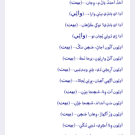
بيت
اَحَدُ اَحمَدُ پاڻَ ۾، وِچان… (
)
وائِي
اَدا اي ٻانڌِي ٻيٽَنِ وارا،… (
)
بيت
اَدا اي ٻانڌِي! توکي ڪَڙَھان… (
)
وائِي
اَدا ڙي ڏوٿِي پُڇان تو… (
)
بيت
اَدِيُون آئُون اَڄاڻِ، جَنھِن سَڱُ… (
)
بيت
اَدِيُون آتَڻَ وارِيُونِ، نِرجا نَڪَ… (
)
بيت
اَدِيُون آرِيچَنِ ڏي، ڇَپَرِ ويندِيَسِ… (
)
بيت
اَدِيُون اَگِهي آھِيان، پِرِيَنِ پُڄاڻا،… (
)
بيت
اَدِيُون اُٺَ وِئا، مُنھِنجا نِيَرَنِ… (
)
بيت
اَدِيُون سَڀَ اَندامَ، مُنھِنجا چَڙَنِ… (
)
بيت
اَدِيُون وَرُ اُگهاڙَ، وِھانءُ جَنھِن… (
)
بيت
اَدِيُون وِئا اُڪِرِي، ڏيئِي تَنگَنِ… (
)