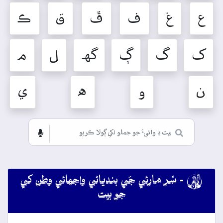
ع
غ
ف
ڦ
ق
ڪ
ک
گ
ڳ
گهہ
ل
م
ن
و
ه
ي

- سُر مارئي جَي بندياڻي واجهائي وطن کي
جو بيت