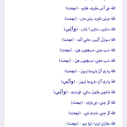
بيت
اللهَ جِي آسَ ڪَري، ھَلِئو… (
)
بيت
اللهَ جِيئَن نالوءِ، تِيئَن مان… (
)
وائِي
اللهَ سائِين، سائِين ! پُئان… (
)
بيت
اللهَ سوڍَلُ آڻِيين، جانِي اَٿَمِ… (
)
بيت
اللهَ سَڀَ جِيَنِ، مينھِيُون ھِنَ… (
)
بيت
اللهَ سَڀَ مَچَنِ، مينھِيُون ھِنَ… (
)
بيت
اللهَ واري آڻِ ٻاروچا ڀَنڀورَ… (
)
وائِي
اللهَ واري آڻِ، ٻاروچا ڀَنڀورَ… (
)
وائِي
اللهَ ٻاجُهن ڪَؤنُ ساٿِي، ڦِرندِي… (
)
بيت
اللهَ کَرَ جِيَنِ، جٖي پاڙي… (
)
بيت
اللهَ کَرَ جِيَنِ، مَدِي جَنِ… (
)
بيت
اللهَ ڪارَڻِ اوٺِيا، ليڙا نِيو… (
)