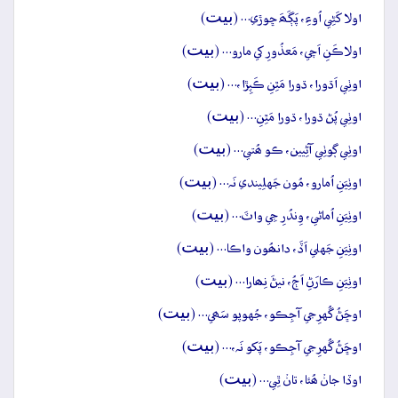
بيت
اولا کَڻِي اُوءِ، پَڳَھَ ڇوڙي… (
)
بيت
اولاڪَنِ اَچي، مَعذُورِ کي مارو… (
)
بيت
اوٺِي اَڌورا، ڌورا مَٿِنِ ڪَپِڙا،… (
)
بيت
اوٺِي پُڻ ڌورا، ڌورا مَٿِنِ… (
)
بيت
اوٺِي ڳوٺِي آڻِيين، ڪو ھُتي… (
)
بيت
اوٺِيَنِ اُمارو، مُون جَهلِيندي نَہ… (
)
بيت
اوٺِيَنِ اُماڻي، وِندُرِ جِي واٽَ… (
)
بيت
اوٺِيَنِ جَهلي اَڏَ، دانھُون واڪا… (
)
بيت
اوٺِيَنِ ڪارَڻِ اَڄُ، نيڻَ نِھارا… (
)
بيت
اوڇَڻُ گُهرِجي آجِڪو، جُهوپو سَھي… (
)
بيت
اوڇَڻُ گُهرِجي آجِڪو، پَکو نَہ،… (
)
بيت
اوڏا جانۡ ھُئا، تانۡ ٿِي… (
)