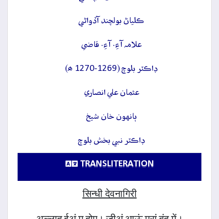
ڪلياڻ بولچند آڏواڻي
علامہ آءِ. آءِ. قاضي
ڊاڪٽر بلوچ (1269-1270 ھ)
عثمان علي انصاري
ٻانهون خان شيخ
ڊاڪٽر نبي بخش بلوچ
TRANSLITERATION
सिन्धी देवनागिरी