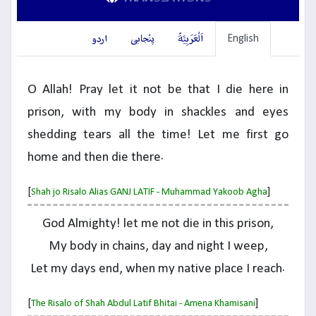
English
اَلْعَرَبِيَّةُ
پنْجابی
اردو
O Allah! Pray let it not be that I die here in
prison, with my body in shackles and eyes
shedding tears all the time! Let me first go
home and then die there.
[
]
Shah jo Risalo Alias GANJ LATIF - Muhammad Yakoob Agha
God Almighty! let me not die in this prison,
My body in chains, day and night I weep,
Let my days end, when my native place I reach.
[
]
The Risalo of Shah Abdul Latif Bhitai - Amena Khamisani