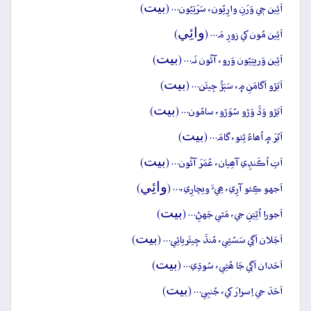
بيت
اَئِين جٖي وَرَنِ وارِيُون، سَرَتِيُون… (
)
وائِي
اَئِين مُون کي زورِ مَ… (
)
بيت
اَئِين وَريتِيُون وَرو، آئُون نَہ… (
)
بيت
اَبَڙو اَگامَنِ ۾، سَٻَڙُ جِيئَن… (
)
بيت
اَبَڙو وَڏَ وَڙو سُوَڙو، سامُون… (
)
بيت
اَبُرَ ۾ اُھاءُ ٿِئو، گامَ… (
)
بيت
اَتِ اُڪَنڊِي آھِيان، عُمَرَ آئُون… (
)
وائِي
اَجهو ڪِئو آرِي، ھِيءَ ويچارِي،… (
)
بيت
اَجورا اُٿِيَنِ جي، مَٿي جَهڻِ… (
)
بيت
اَجَلان اَڳي سَسُئِي، مُنڌَ جِيئَريائِي… (
)
بيت
اَحَدان اَڳي جَا ھُئِي، سُوڌِي… (
)
بيت
اَحَدَ جي اِسرارَ کي، جُنبِي… (
)