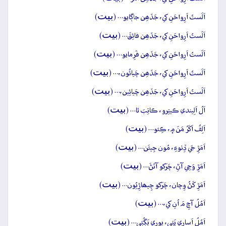
بيت
اَلَستُ اَرِواحَنِ کي، جَڏھِن جاڳايو… (
)
بيت
اَلَستُ اَرِواحَنِ کي، جَڏھِن فائِقَ… (
)
بيت
اَلَستُ اَرِواحَنِ کي، جَڏھِن فَرِمايو… (
)
بيت
اَلَستُ اَرِواحَنِ کي، جَڏھِن چَيائُون،… (
)
بيت
اَلَستُ اَرِواحَنِ کي، جَڏھِن چَيائِين،… (
)
بيت
اَلُ اَلِيندي ڪيتِرو، ڪاتِبَ ٿا… (
)
بيت
اَلِفُ اَکَرُ مَنَ ۾، ڪِئو… (
)
بيت
اَمَڙِ جَي ڏِٺوءِ، مُون جِيئَن… (
)
بيت
اَمَڙِ وَڃِي آڻِ، چَرَکو آتَڻَ… (
)
بيت
اَمَڙِ کَڻُ وِچان، چَرَکو چِيھاڙِيُون… (
)
بيت
اَمُلُ آڇِ مَ اُنِ کي،… (
)
بيت
اَمُلُ اَساري پَئِي، ڀورِي ڀَڳُئِي… (
)