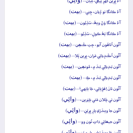
وائِي
آءُ پِرِين گهَرِ پيھِي، مِيان… (
)
بيت
آءُ ڪانگا تو ڏِيان، چِٺِي… (
)
بيت
آءُ ڪانگا وَڻِ ويھُ، سُڌِيُون… (
)
بيت
آءُ ڪانگا ٻَھُ ڪولِ، سُڌِيُو… (
)
بيت
آئُون اُتاھُون آيو، جِتِ ڪَنھِن… (
)
بيت
آئُون اُڪَنڊِيائِي مَران، پِرِين ڀَلا… (
)
بيت
آئُون بَندِياڻِي بَندَ ۾، مُونھِين… (
)
بيت
آئُون بَندِياڻِي بَندَ ۾، ڪِ… (
)
بيت
آئُون تانۡ اِھَڙِيائِي، جَا ٻانِهيءَ… (
)
وائِي
آئُون تي ڇُلان مَٿي ڇَپَرين،… (
)
وائِي
آئُون جا ويندَڙي پارِ پِرِيَنِ… (
)
وائِي
آئُون جيھائِي ذاتِ تُون وو… (
)
وائِي
آئُون جَا ويندَڙياس پارِ پِرِيَنِ… (
)