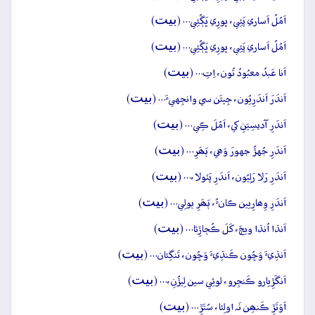
بيت
اَمُلُ اَساري پَئِي، ڀورِي ڀَڳُئِي… (
)
بيت
اَمُلُ اَساري پَئِي، ڀورِي ڀَڳُئِي… (
)
بيت
اَنا عَبدُ معبُودُ تُون، اِتِ… (
)
بيت
اَندَرَ اَندَرِيُون، جِيئَن سي وانجِهيءَ… (
)
بيت
اَندَرِ آديسِيَنِ کي، اَمُلَ ڪِي… (
)
بيت
اَندَرِ جُهڙُ جهورَ وَھي، ٻَھَرِ… (
)
بيت
اَندَرِ رَلا رَلِيُون، اَندَرِ پَٽولا،… (
)
بيت
اَندَرِ وِھارِيين ڪانءُ، ٻَھَرِ ٻولِي… (
)
بيت
اَنڌا اُنڌا ويڄَ، کَلَ ڪُڄاڙِئا… (
)
بيت
اَنڌِيءَ وَڇُون ڪَنڌِيءَ وَڇُون، تَنگِئان… (
)
بيت
اَنگَڙِيارو ڪَنجِرو، لوئِي سين لِيڙُنِ،… (
)
بيت
اَوَتَڙِ ڪَنھِن نَہ اولِئا، سُتَڙِ… (
)