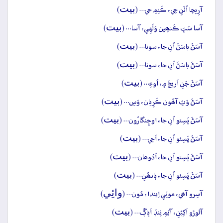
بيت
آرِيچا اُٺَنِ جِي، ڪَنِمِ جي… (
)
بيت
آسا سَڀَ ڪَنھِين وَلَهِي، آسا… (
)
بيت
آسَڻَ باسَڻَ اُنِ جا، سونا… (
)
بيت
آسَڻَ باسَڻَ اُنِ جا، سونا… (
)
بيت
آسَڻَ جَنِ اَريجَ ۾، اُوءِ… (
)
بيت
آسَڻَ وَٽِ آھُون ڪَرِيان، وَسِ… (
)
بيت
آسَڻَ پَسِئو اُنِ جا، اوڇِنگارُون… (
)
بيت
آسَڻَ پَسِئو اُنِ جا، اَچي… (
)
بيت
آسَڻَ پَسِئو اُنِ جا، اُدُوھان… (
)
بيت
آسَڻَ پَسِئو اُنِ جا، ٻانھُنِ… (
)
وائِي
آسِرو آھي، موٽِي اِيندا، مُون… (
)
بيت
آلوڙو اَکِيُنِ، آيَمِ نِنڊَ اَڀاڳُ… (
)