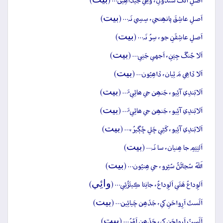
اَصلِ اَنگُ سَندونِ، وَھِي جيڏاھِين… (
)
بيت
اَصلِ عاشِقَ پانھِنجي، سِسِي نَہ… (
)
بيت
اَصلِ عاشِقَنِ جو، سِرُ نَہ… (
)
بيت
اَلا جُنگَ جِيَنِ، اَجهي جَنِي… (
)
بيت
اَلا ڏاھِي مَ ٿِيان، ڏاھِيُون… (
)
بيت
اَلابَندِي آئِيو، جَنھِن جي ھاٿِيءَ… (
)
بيت
اَلابَندِي آئِيو، جَنھِن جي ھاٿِيءَ… (
)
بيت
اَلابَندِي آئِيو، کَڻِي ڇَلِ ڇُڳيرُ،… (
)
بيت
اَلتِيَمِ جا ھِنيان، سا نَہ… (
)
بيت
اَللہُ سُڃاڻَڻُ سُٿِرو، جي ھِنيُون… (
)
وائِي
اَلوِداعُ ھَئَي اَلوِداعُ، جانِئا ڪِيئَڙُئِي… (
)
بيت
اَلَستُ اَرِواحَنِ کي، جَڏھِن چَيائِين… (
)
بيت
اَلَستُ اَرِواحَنِ کي، جَڏھِن اَمُرُ… (
)