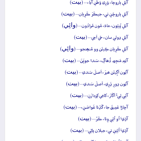
بيت
آيَلِ ٻاروچا، وَرِي وَطَنِ آيا،… (
)
بيت
آيَلِ ٻاروچَنِ تي، جيڪَرَ ڪَرِيان… (
)
وائِي
آيَلِ پُنِيُون، ماءَ، مُون مُرادُون… (
)
بيت
آيَلِ ڍولي سان، جَي اَچي… (
)
وائِي
آيَلِ ڪَرِيان ڪِيئَن وو مُنھِنجو… (
)
بيت
آيَمِ مَنجِهہ ڏُھاڳَ، سَندا جوڀَنَ… (
)
بيت
آيُون اَڳِيئَن ھيرَ، اَصلَ سَندي… (
)
بيت
آيُون ڍورِ ڍَرِي، اَصلَ سَندي… (
)
بيت
آٽِي ٿِيءُ اَڱارَ، کامِي کِردارَنِ… (
)
بيت
آڇاڙا عَمِيقَ جا، گَڏِئا غَواصَنِ،… (
)
بيت
آڌِيءَ اُو اُٿِي وِئا، ڪَرُ… (
)
بيت
آڌِيءَ اُٿِيَنِ تي، جيلان پاڻِي… (
)