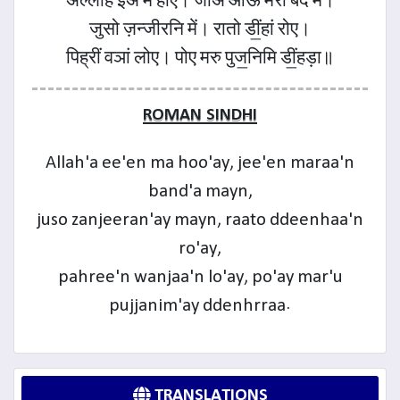
अल्लाह ईअं म होए। जीअं आऊं मरां बंद में।
जुसो ज़न्जीरनि में। रातो डीं॒हां रोए।
पिह्रीं वञां लोए। पोए मरु पुज॒निमि डीं॒हड़ा॥
ROMAN SINDHI
Allah'a ee'en ma hoo'ay, jee'en maraa'n
band'a mayn,
juso zanjeeran'ay mayn, raato ddeenhaa'n
ro'ay,
pahree'n wanjaa'n lo'ay, po'ay mar'u
pujjanim'ay ddenhrraa.
TRANSLATIONS