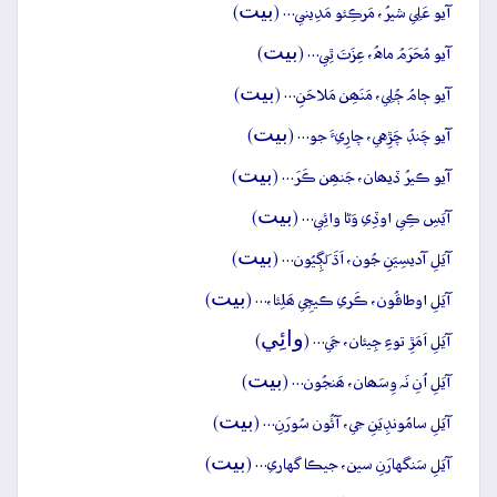
بيت
آيو عَلِي شيرُ، مَرڪِئو مَدِيني… (
)
بيت
آيو مُحَرَمُ ماهُ، عِزَتَ ٿِي… (
)
بيت
آيو ڄامُ ڄُلِي، مَنَھِن مَلاحَنِ… (
)
بيت
آيو چَنڊُ چَڙِهي، چارِيءَ جو… (
)
بيت
آيو ڪيرُ ڏيھان، جَنھِن ڪَرَ… (
)
بيت
آيَسِ ڪِي اوڏِي وَڻا وائِي… (
)
بيت
آيَلِ آديسِيَنِ جُون، اَڌَ لَڳِيُون… (
)
بيت
آيَلِ اوطاقُون، ڪَري ڪيچِي ھَلِئا،… (
)
وائِي
آيَلِ اَمَڙِ توءِ جِيئان، جَي… (
)
بيت
آيَلِ اُنِ نَہ وِسَھان، ھَنجُون… (
)
بيت
آيَلِ سامُونڊِيَنِ جي، آئُون سُورَنِ… (
)
بيت
آيَلِ سَنگهارَنِ سين، جيڪا گهاري… (
)