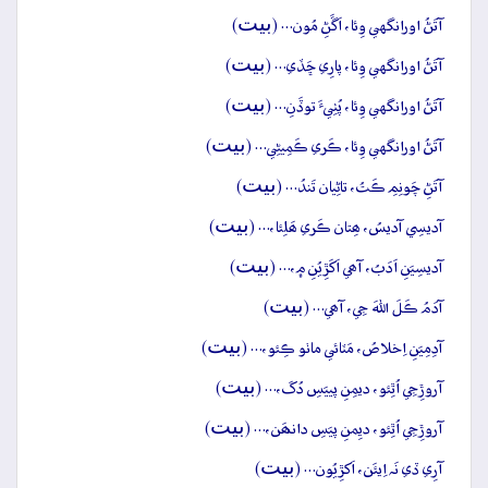
بيت
آتَڻُ اورانگهي وِئا، اَڱَڻِ مُون… (
)
بيت
آتَڻُ اورانگهي وِئا، پارِي ڇَڏي… (
)
بيت
آتَڻُ اورانگهي وِئا، پُٺِيءَ توڏَنِ… (
)
بيت
آتَڻُ اورانگهي وِئا، ڪَري ڪَمِيڻِي… (
)
بيت
آتَڻِ چَونِمِ ڪَتُ، تاڻِيان تَندُ… (
)
بيت
آديسِي آديسُ، ھِتان ڪَري ھَلِئا،… (
)
بيت
آديسِيَنِ اَدَبُ، آھي اَکَڙِيُنِ ۾،… (
)
بيت
آدَمُ ڪَلَ اللهَ جِي، آھي… (
)
بيت
آدِمِيَنِ اِخلاصُ، مَٽائي ماٺو ڪِئو،… (
)
بيت
آروڙِجِي اُٿِئو، ديمِنِ پييَسِ دُکَ،… (
)
بيت
آروڙِجِي اُٿِئو، ديِمنِ پيَسِ دانھَن،… (
)
بيت
آرِي ڏي نَہ اِيئَن، اَکڙِيُون… (
)