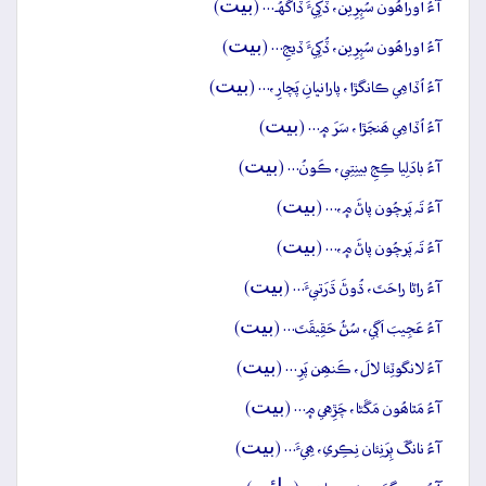
بيت
آءُ اوراھُون سُپِرِين، ڏُکِيءَ ڏاگهُہ… (
)
بيت
آءُ اوراھُون سُپِرِين، ڏُکِيءَ ڏيجِ… (
)
بيت
آءُ اُڏامِي ڪانگڙا، پارانڀانِ پَچارِ،… (
)
بيت
آءُ اُڏامِي ھَنجَڙا، سَرَ ۾… (
)
بيت
آءُ بادَلِيا ڪِجِ بينِتِي، ڪَونُ… (
)
بيت
آءُ تَہ پَرچُون پاڻَ ۾،… (
)
بيت
آءُ تَہ پَرچُون پاڻَ ۾،… (
)
بيت
آءُ راڻا راحَتَ، ڌُوڻَ ڌَرَتيءَ… (
)
بيت
آءُ عَجِيبَ اَڳي، سُڻُ حَقِيقَتَ… (
)
بيت
آءُ لانگوٽِئا لالَ، ڪَنھِن پَرِ… (
)
بيت
آءُ مَٿاھُون مَڱڻا، چَڙِهي ۾… (
)
بيت
آءُ نانگَ ٻِرَنِئان نِڪِري، ھِيءَ… (
)