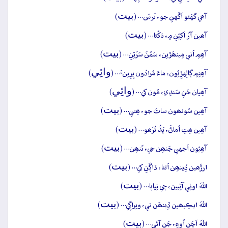
بيت
آھي گهَڻو اَگَهنِ جو، تَرسُ… (
)
بيت
آھين آرَ اَکِيُنِ ۾، ناکُئا… (
)
بيت
آھِمِ اُٺي مِينھَڙين، سَمُنَ سَرَتِنِ… (
)
وائِي
آھِنِمِ ڳالِهڙِيُون، ماءَ مُرادُون پِرِينءَ… (
)
وائِي
آھِيان جَنِ سَندِي، مُون کي… (
)
بيت
آھِين سُونھون ساٿَ جو، ھِتي… (
)
بيت
آھِين ھِتِ اُماڻَ، ٻَڌُ تُرَھو… (
)
بيت
آھِيُون اَجهي جَنھِن جي، تَنھِن… (
)
بيت
ارڙَھين ڏِينھِن اُٿئا، ڌاڳَنِ کي… (
)
بيت
اللهَ اوٺِي آڻِيين، جٖي نِياپا… (
)
بيت
اللهَ ايڪِيھين ڏِينھَن تي، ويراڳِي… (
)
بيت
اللهَ اَچَنِ اُوءِ، جَنِ آئي… (
)