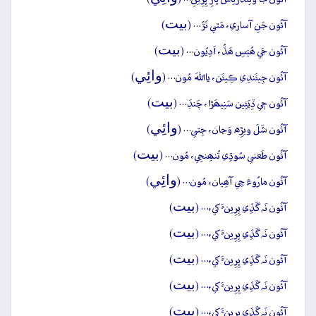
بيت
آئُون جَنِ آساري، مَٿي تَڙَ… (
)
بيت
آئُون جَي ھُيَسِ ھَڏُ، اَدِيُون… (
)
وائِي
آئُون جِيئَندِي ڪِيئَن، يااللهَ مُون… (
)
بيت
آئُون جٖي ڏِيَئِين سَنِيھَڙا، چَنڊَ… (
)
وائِي
آئُون شَلَ ويڙِه وَڃان، جِتي… (
)
بيت
آئُون طَعني سُوڌِي تُنھِنجِي، مُون… (
)
وائِي
آئُون مارُوءَ جِي آھِيان، مُون… (
)
بيت
آئُون نَہ گَڏِي پِرِينءَ کي،… (
)
بيت
آئُون نَہ گَڏِي پِرِينءَ کي،… (
)
بيت
آئُون نَہ گَڏِي پِرِينءَ کي،… (
)
بيت
آئُون نَہ گَڏِي پِرِينءَ کي،… (
)
بيت
آئُون نَہ گَڏِي پِرِينءَ کي،… (
)