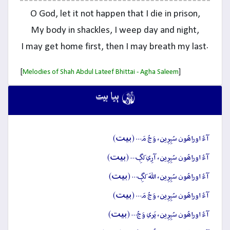
O God, let it not happen that I die in prison,
My body in shackles, I weep day and night,
I may get home first, then I may breath my last.
[
]
Melodies of Shah Abdul Lateef Bhittai - Agha Saleem

ٻيا بيت
بيت
آءُ اوراھُون سُپِرِين، وَڃُ مَ… (
)
بيت
آءُ اوراھُون سُپِرِين، آرِي لَڳِ… (
)
بيت
آءُ اوراھُون سُپِرِين، اللهَ لَڳِ… (
)
بيت
آءُ اوراھُون سُپِرِين، وَڃُ مَ… (
)
بيت
آءُ اوراھُون سُپِرِين، پَري وَڃُ… (
)