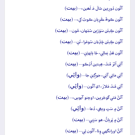
بيت
آئُون ڏورِيين شالَ مَ لَھين،… (
)
بيت
آئُون ڪوھُ ڪَرِيان ڪوٽَ کي،… (
)
بيت
آئُون ڪِيئَن سَوَڙين سُمَهان، مُون… (
)
بيت
آئُون ڪِيئَن ڇَڏِيان سُومَرا، تَنِ… (
)
بيت
آئُون ھَڏِ نِماڻِي، جَا ٻانِهيُنِ… (
)
بيت
آئِي اُتَرَ مُندَ، ھِينئين اُڊَڪو… (
)
وائِي
آئِي مائِي آئِي، جوڳِيَنِ جا… (
)
وائِي
آئِي مُندَ مَلارَ، اي آئُون… (
)
بيت
آتَڻَ مَٿي گوجَريين، اوچتو آيوسِ،… (
)
وائِي
آتَڻَ ۾ سَڀَ ويھِي، دُعا… (
)
بيت
آتَڻَ ۾ پَرياڻُ، ھو سَڀَنِي… (
)
بيت
آتَڻُ اورانگهي وِئا، آئُون ٿِي… (
)