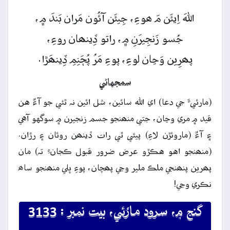
اللهَ
اِيئَن
مَ
ھوءِ،
جِيئَن
آئُون
مَران
بَندَ
۾،
جُسو
زَنجِيرَنِ
۾،
راتو
ڏِينھان
روءِ،
پھرِين
وَڃان
لوءِ،
پوءِ
مَرُ
پُڄَنِمِ
ڏِينھَڙا.
سمجهاڻي
(مارئيءَ جي دعا) اي الله سائين، شل ائين نہ ٿئي جو آءٌ هن
قيد ۾ مري وڃان، جتي منھنجو جسم زنجيرن ۾ سوگهو آهي
۽ آءٌ (ماروئڙن لاءِ) پيئي ٿي رات ڏينھن روئان ۽ رڙان.
(منھنجو اهو هڪڙو عرض ضرور قبول ڪجانءِ تہ) مان
پھرين پنھنجي ملڪ ملير وڃي پھچان، پوءِ ڀلي منھنجو ساھ
نڪري وڃي!
گنج ۾، سرود مارُئي، بيت نمبر : 3133