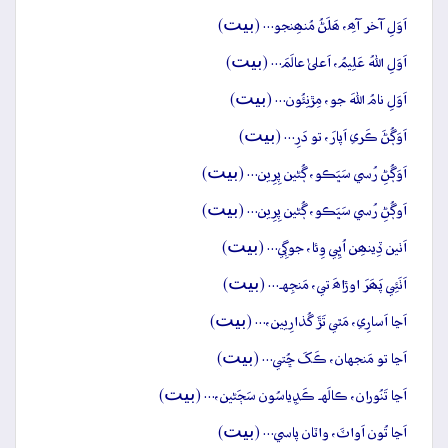
بيت
اَوَلِ آخر آھِ، ھَلَڻُ مُنھِنجو… (
)
بيت
اَوَلِ اللهُ عَلِيمُ، اَعلیٰ عالَمَ… (
)
بيت
اَوَلِ نامُ اللهَ جو، مِڙنِئُون… (
)
بيت
اَوَڳُڻَ ڪَري اَپارَ، تو دَرِ… (
)
بيت
اَوَڳُڻِ رُسي سَڀَڪو، ڳُڻين پِرِين… (
)
بيت
اَوڳُڻِ رُسي سَڀَڪو، ڳُڻين پِرِين… (
)
بيت
اَٺين ڏِينھِن اُڀِي وِئا، جوڳِي… (
)
بيت
اَٺَئِي پَھَرَ اوڙاھَ تي، مَنجِهہ… (
)
بيت
اَڃا اَسارِي، مَٿي تَڙَ گُذارِيين،… (
)
بيت
اَڃا تو مَنجهان، ڪَکَ ڇُتي… (
)
بيت
اَڃا تَنُوران، ڪالَهہ ڪَڍِياسُون سَڄَڻين،… (
)
بيت
اَڃا تُون اَواٽَ، واٽان پاسي… (
)