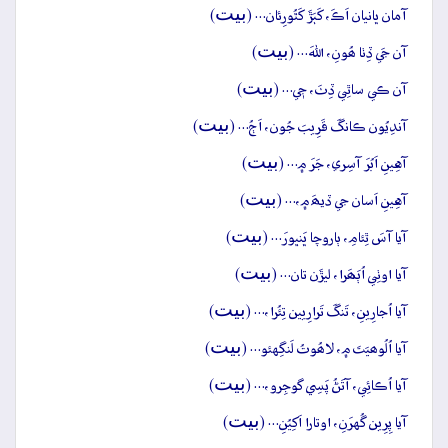
بيت
آمان ڀانيان اَڪَ، کَٻَڙَ کَٿُورِئان… (
)
بيت
آن جَي ڏِٺا ھُونِ، اللهَ… (
)
بيت
آن ڪي ساٿِي ڏِٺَ، جٖي… (
)
بيت
آندِيُون ڪانگَ قَرِيبَ جُون، اَڄُ… (
)
بيت
آهِينِ اَبُرَ آسِري، جَرَ ۾… (
)
بيت
آهِينِ اَسان جي ڏيھَ ۾،… (
)
بيت
آيا آسَ ٿِئامِ، ٻاروچا ڀَنڀورَ… (
)
بيت
آيا اوٺِي اُٻَھَرا، ليڙَن تان… (
)
بيت
آيا اُجارِينِ، تَنگَ تَرارِيين تِئُرا،… (
)
بيت
آيا اُلُوھيَتَ ۾، لاھُوتُ لَنگِهئو… (
)
بيت
آيا اُڪائِي، آتَڻُ پَسِي گوجِرو،… (
)
بيت
آيا پِرِين گُهرَنِ، اوتارا اَکِيُنِ… (
)