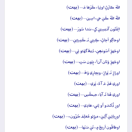
بيت
اللهَ ڪارَڻِ اوٺِيا، ڪَرَھا مَ… (
)
بيت
اللهُ اللهُ ڪَنِ جي، اسِين… (
)
بيت
الِفَئُون آديسِيَنِ کي، سَدا سُورَ… (
)
بيت
اوجاڳو اَڄاڻِ، ڪِيئِي نَہ ڪَمِيڻِيَنِ… (
)
بيت
اوجَهڙِ اَسُونھِنِ، ڏيھُ گهَڻو ئِي… (
)
بيت
اوجَهڙِ وَٽان آنءُ، ٻِيُون سَڀَ… (
)
بيت
اوراڙِ نَہ پَراڙِ، ويچارِي وَھَ… (
)
بيت
اوري ھَڏِ مَ آءُ، پَري… (
)
بيت
اوري ھُئا تَہ آيا، جيڪُسِ… (
)
بيت
اورِ ڏُکندو اُو ٿِئي، ھادِي… (
)
بيت
اورِيائِينِ آڻِينِ، ميڙِئو مُعلِمَ خَبَرُون،… (
)
بيت
اوطاقُون اَريجَ ۾، تَنِ سَنَها… (
)