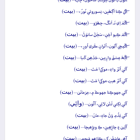
آکُون ڊاکُون سِرکَنڊَ شاخُون، جِتِ… (
)
بيت
آگي ڪِئا اَڳھَيِن، نِسوروئي نُورُ،… (
)
بيت
آگَمَ اِي نَہ اَنگَ، جِھَڙو… (
)
بيت
آگَمَ ڪِيو اَچَنِ، سَڄَڻَ سانوَڻَ… (
)
بيت
آگَمِجِي آيُون، اُتَرانِ ڪَري اُورِ،… (
)
بيت
آڳَھَ عِشقَ وارِيين، جَڏھِن کَنيا… (
)
بيت
آڻي اُتَرَ واءِ، موکِيءَ مَٽَ… (
)
بيت
آڻي اُتَرَ ھيٺِ موکِيءَ مَٽَ… (
)
بيت
آڻي جهوڪِئا جهوڪَ ۾، مِزمانَن… (
)
وائِي
آڻي لِکِئي لَنئُن لائِي، آئُون… (
)
بيت
آڻي ٻَڌُمِ وَڻَ جاءِ، مانَ… (
)
بيت
آڻِين ۽ چاڙِھِينِ، ڪِ ويڙِھيچا… (
)
بيت
آھي عاشِقَنِ کي، ڪاڙھو مَنجِهہ… (
)