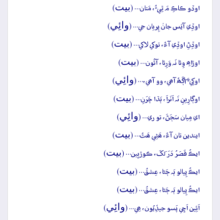
بيت
اوڏو ڪاڪِ مَ ٿِيءُ، مَتان… (
)
وائِي
اوڏِي آيَس جانۡ پِريان جي… (
)
بيت
اوڏِڻِ اوڏِي آءُ، توکي لاکي… (
)
بيت
اوڙاھِ وِئا نَہ وَرِئا، آئُون… (
)
وائِي
اوکِيءَ آڳَھُ آھي، وو آھي،… (
)
بيت
اوڳارِينِ نَہ اَنَراَ، ٻَڌا چَرَنِ… (
)
وائِي
اي مِيان سَڄَڻَ، تو ري… (
)
بيت
ايندين تان آءُ، ھَڻِي ھَٿُ… (
)
بيت
ايڪُ قَصَرُ دَرَ لَکَ، ڪوڙيِين… (
)
بيت
ايڪُ پِيالو ٻَہ ڄَڻا، عِشقُ… (
)
بيت
ايڪُ پِيالو ٻَہ ڄَڻا، عِشقُ… (
)
وائِي
اَئِين اَچِي پَسو جيڏِيُون، ھِي… (
)