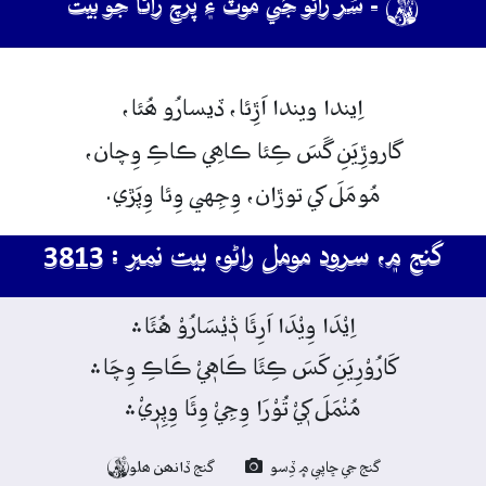

- سُر راڻو جَي موٽ ۽ پرچ راڻا جو بيت
اِيندا
ويندا
اَڙِئا، ڏيسارُو
ھُئا،
گاروڙِيَنِ
گَسَ
ڪِئا
ڪاھِي
ڪاڪِ
وِچان،
مُومَلَ
کي
توڙان،
وِجِهي
وِئا
وِپَڙي.
گنج ۾، سرود مومل راڻو، بيت نمبر : 3813
اِيْدَا وِيْدَا اَرِئَا ڎٖيْسَارُوْ هُئَا﮶
کَارُوْرِيَنِ کَسَ ڪِئَا ڪَاهٖيْ ڪَاڪِ وِچَا﮶
مُنْمَلَ کٖيْ تُوْرَا وِجِيْ وِئَا وِپِرٖيْ﮶
گنج جي ڇاپي ۾ ڏِسو
گنج ڏانھن ھلو
