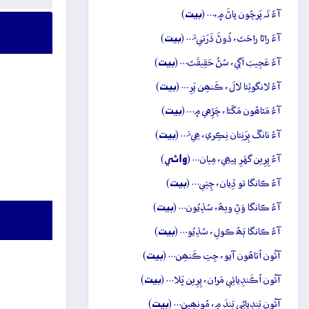
بيت
آءُ تَہ پَرچُون پاڻَ ۾،… (
)
بيت
آءُ راڻا راحَتَ، ڌُوڻَ ڌَرَتيءَ… (
)
بيت
آءُ عَجِيبَ اَڳي، سُڻُ حَقِيقَتَ… (
)
بيت
آءُ لانگوٽِئا لالَ، ڪَنھِن پَرِ… (
)
بيت
آءُ مَٿاھُون مَڱڻا، چَڙِهي ۾… (
)
بيت
آءُ نانگَ ٻِرَنِئان نِڪِري، ھِيءَ… (
)
وائِي
آءُ پِرِين گهَرِ پيھِي، مِيان… (
)
بيت
آءُ ڪانگا تو ڏِيان، چِٺِي… (
)
بيت
آءُ ڪانگا وَڻِ ويھُ، سُڌِيُون… (
)
بيت
آءُ ڪانگا ٻَھُ ڪولِ، سُڌِيُو… (
)
بيت
آئُون اُتاھُون آيو، جِتِ ڪَنھِن… (
)
بيت
آئُون اُڪَنڊِيائِي مَران، پِرِين ڀَلا… (
)
بيت
آئُون بَندِياڻِي بَندَ ۾، مُونھِين… (
)