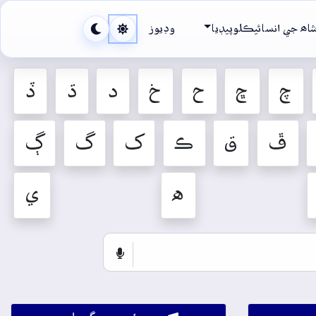
اھ جي انسائيڪلوپيڊيا
وڊيوز
چ
ڇ
ح
خ
د
ڌ
ڏ
ڦ
ق
ڪ
ک
گ
ڳ
ه
ي