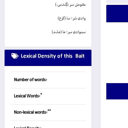
ڪومل سر لڳندس.)
وادي سُر: سا (کرج)
سموادي سر: ما (مڌم)
Lexical Density of this Bait
Number of words:
*
Lexical Words:
**
Non-lexical words: