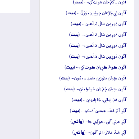
بيت
آئُون پِہ گَڏِجان ھوتَ کي،… (
)
بيت
آئُون ٿِي چَڙَھان چوٽِيين، وَرَڻُ… (
)
بيت
آئُون ڏورِيين شالَ مَ لَھين… (
)
بيت
آئُون ڏورِيين شالَ مَ لَھين،… (
)
بيت
آئُون ڏورِيين شالَ مَ لَھين،… (
)
بيت
آئُون ڏورِيين شالَ مَ لَھين،… (
)
بيت
آئُون ڪوھُ ڪَرِيان ڪوٽَ کي،… (
)
بيت
آئُون ڪِيئَن سَوَڙين سُمَهان، مُون… (
)
بيت
آئُون ڪِيئَن ڇَڏِيان سُومَرا، تَنِ… (
)
بيت
آئُون ھَڏِ نِماڻِي، جَا ٻانِهيُنِ… (
)
بيت
آئِي اُتَرَ مُندَ، ھِينئين اُڊَڪو… (
)
وائِي
آئِي مائِي آئِي، جوڳِيَنِ جا… (
)
وائِي
آئِي مُندَ مَلارَ، اي آئُون… (
)