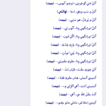
بيت
آتَڻَ مَٿي گوجَريين، اوچتو آيوسِ،… (
)
وائِي
آتَڻَ ۾ سَڀَ ويھِي، دُعا… (
)
بيت
آتَڻَ ۾ پَرياڻُ، ھو سَڀَنِي… (
)
بيت
آتَڻُ اورانگهي وِئا، آئُون ٿِي… (
)
بيت
آتَڻُ اورانگهي وِئا، اَڱَڻِ مُون… (
)
بيت
آتَڻُ اورانگهي وِئا، پارِي ڇَڏي… (
)
بيت
آتَڻُ اورانگهي وِئا، پُٺِيءَ توڏَنِ… (
)
بيت
آتَڻُ اورانگهي وِئا، ڪَري ڪَمِيڻِي… (
)
بيت
آتَڻِ چَونِمِ ڪَتُ، تاڻِيان تَندُ… (
)
بيت
آديسِي آديسُ، ھِتان ڪَري ھَلِئا،… (
)
بيت
آديسِيَنِ اَدَبُ، آھي اَکَڙِيُنِ ۾،… (
)
بيت
آدَمُ ڪَلَ اللهَ جِي، آھي… (
)
بيت
آدِمِيَنِ اِخلاصُ، مَٽائي ماٺو ڪِئو،… (
)