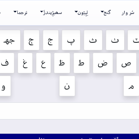
سُر وار
گنج
لِپِيُون
سھيڙِيندڙَ
ترجما
ش
ٺ
ث
پ
ج
ڄ
جهہ
ص
ض
ط
ظ
ع
غ
ف
م
ن
و