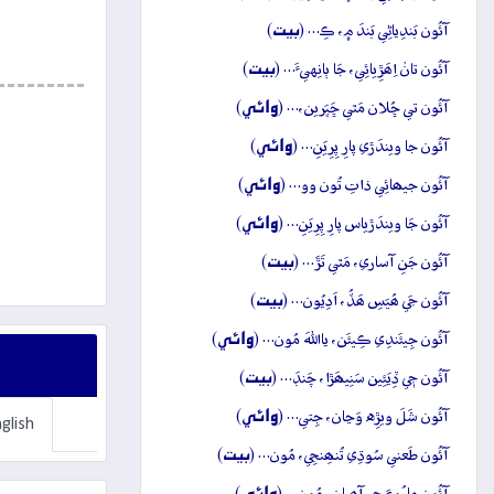
بيت
آئُون بَندِياڻِي بَندَ ۾، ڪِ… (
)
بيت
آئُون تانۡ اِھَڙِيائِي، جَا ٻانِهيءَ… (
)
وائِي
آئُون تي ڇُلان مَٿي ڇَپَرين،… (
)
وائِي
آئُون جا ويندَڙي پارِ پِرِيَنِ… (
)
وائِي
آئُون جيھائِي ذاتِ تُون وو… (
)
وائِي
آئُون جَا ويندَڙياس پارِ پِرِيَنِ… (
)
بيت
آئُون جَنِ آساري، مَٿي تَڙَ… (
)
بيت
آئُون جَي ھُيَسِ ھَڏُ، اَدِيُون… (
)
وائِي
آئُون جِيئَندِي ڪِيئَن، يااللهَ مُون… (
)
بيت
آئُون جٖي ڏِيَئِين سَنِيھَڙا، چَنڊَ… (
)
وائِي
آئُون شَلَ ويڙِه وَڃان، جِتي… (
)
glish
بيت
آئُون طَعني سُوڌِي تُنھِنجِي، مُون… (
)
وائِي