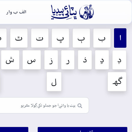

الف ب وار
ا
ب
ٻ
ڀ
ت
ٿ
ٽ
ڊ
ڍ
ذ
ر
ز
س
ش
گهہ
ل