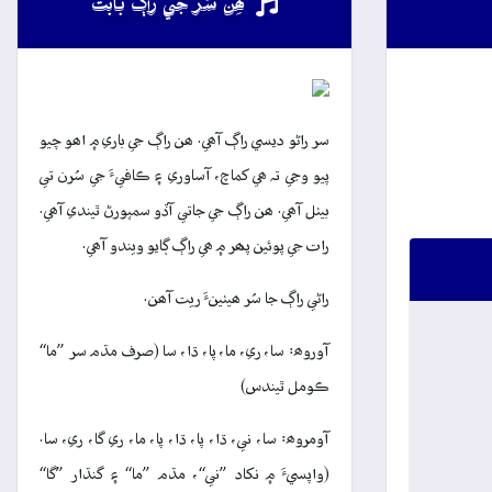
ھِن سُر جي راڳ بابت
سر راڻو ديسي راڳ آھي. ھن راڳ جي باري ۾ اھو چيو
پيو وڃي تہ ھي کماچ، آساوري ۽ ڪافيءَ جي سُرن تي
بيٺل آھي. ھن راڳ جي جاتي آڏو سمپورڻ ٿيندي آھي.
رات جي پوئين پھر ۾ ھي راڳ ڳايو ويندو آھي.
راڻي راڳ جا سُر ھيٺينءَ ريت آھن.
آوروھ: سا، ري، ما، پا، ڌا، سا (صرف مڌم سر ”ما“
ڪومل ٿيندس)
آومروھ: سا، ني، ڌا، پا، ڌا، پا، ما، ري گا، ري، سا.
(واپسيءَ ۾ نکاد ”ني“، مڌم ”ما“ ۽ گنڌار ”گا“