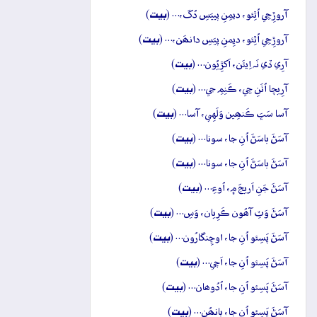
بيت
آروڙِجِي اُٿِئو، ديمِنِ پييَسِ دُکَ،… (
)
بيت
آروڙِجِي اُٿِئو، ديِمنِ پيَسِ دانھَن،… (
)
بيت
آرِي ڏي نَہ اِيئَن، اَکڙِيُون… (
)
بيت
آرِيچا اُٺَنِ جِي، ڪَنِمِ جي… (
)
بيت
آسا سَڀَ ڪَنھِين وَلَهِي، آسا… (
)
بيت
آسَڻَ باسَڻَ اُنِ جا، سونا… (
)
بيت
آسَڻَ باسَڻَ اُنِ جا، سونا… (
)
بيت
آسَڻَ جَنِ اَريجَ ۾، اُوءِ… (
)
بيت
آسَڻَ وَٽِ آھُون ڪَرِيان، وَسِ… (
)
بيت
آسَڻَ پَسِئو اُنِ جا، اوڇِنگارُون… (
)
بيت
آسَڻَ پَسِئو اُنِ جا، اَچي… (
)
بيت
آسَڻَ پَسِئو اُنِ جا، اُدُوھان… (
)
بيت
آسَڻَ پَسِئو اُنِ جا، ٻانھُنِ… (
)