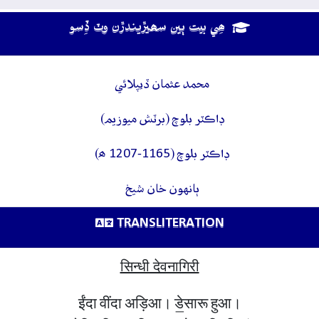
ھِي بيت ٻين سھيڙيندڙن وٽ ڏِسو
محمد عثمان ڏيپلائي
ڊاڪٽر بلوچ (برٽش ميوزيم)
ڊاڪٽر بلوچ (1165-1207 ھ)
ٻانهون خان شيخ
TRANSLITERATION
सिन्धी देवनागिरी
ईंदा वींदा अड़िआ। डे॒सारू हुआ।