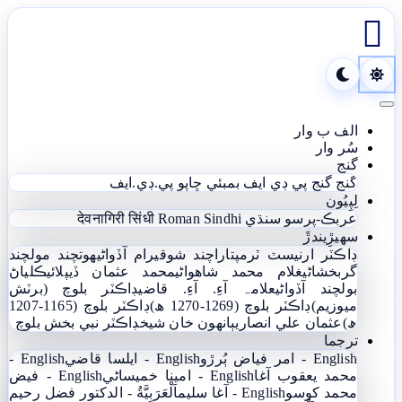

Toggle navigation
الف ب وار
سُر وار
گنج
گنج
گنج پي ڊي ايف
بمبئي ڇاپو پي.ڊي.ايف
لِپِيُون
عربڪ-پرسو سنڌي
Roman Sindhi
देवनागिरी सिंधी
سھيڙِيندڙَ
ڊاڪٽر ارنيسٽ ٽرمپ
تاراچند شوقيرام آڏواڻي
ھوتچند مولچند
گربخشاڻي
غلام محمد شاھواڻي
محمد عثمان ڏيپلائي
ڪلياڻ
بولچند آڏواڻي
علامہ آءِ. آءِ. قاضي
ڊاڪٽر بلوچ (برٽش
ميوزيم)
ڊاڪٽر بلوچ (1269-1270 ھ)
ڊاڪٽر بلوچ (1165-1207
ھ)
عثمان علي انصاري
ٻانهون خان شيخ
ڊاڪٽر نبي بخش بلوچ
ترجما
English - امر فياض ٻُرڙو
English - ايلسا قاضي
English -
محمد يعقوب آغا
English - امينا خميساڻي
English - فيض
محمد کوسو
English - آغا سليم
اَلْعَرَبِيَّةُ - الدکتور فضل رحیم