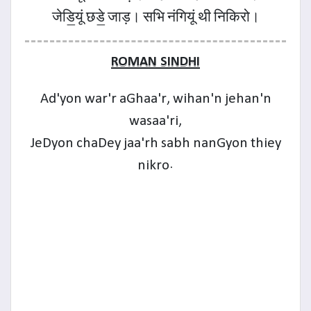
जेडि॒यूं छडे॒ जाड़। सभि नंगियूं थी निकिरो।
ROMAN SINDHI
Ad'yon war'r aGhaa'r, wihan'n jehan'n
wasaa'ri,
JeDyon chaDey jaa'rh sabh nanGyon thiey
nikro.