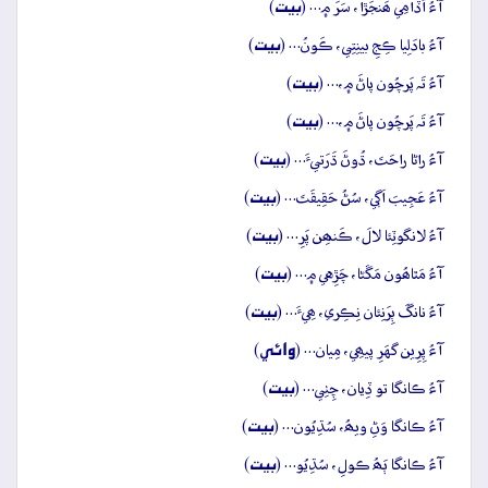
بيت
آءُ اُڏامِي ھَنجَڙا، سَرَ ۾… (
)
بيت
آءُ بادَلِيا ڪِجِ بينِتِي، ڪَونُ… (
)
بيت
آءُ تَہ پَرچُون پاڻَ ۾،… (
)
بيت
آءُ تَہ پَرچُون پاڻَ ۾،… (
)
بيت
آءُ راڻا راحَتَ، ڌُوڻَ ڌَرَتيءَ… (
)
بيت
آءُ عَجِيبَ اَڳي، سُڻُ حَقِيقَتَ… (
)
بيت
آءُ لانگوٽِئا لالَ، ڪَنھِن پَرِ… (
)
بيت
آءُ مَٿاھُون مَڱڻا، چَڙِهي ۾… (
)
بيت
آءُ نانگَ ٻِرَنِئان نِڪِري، ھِيءَ… (
)
وائِي
آءُ پِرِين گهَرِ پيھِي، مِيان… (
)
بيت
آءُ ڪانگا تو ڏِيان، چِٺِي… (
)
بيت
آءُ ڪانگا وَڻِ ويھُ، سُڌِيُون… (
)
بيت
آءُ ڪانگا ٻَھُ ڪولِ، سُڌِيُو… (
)