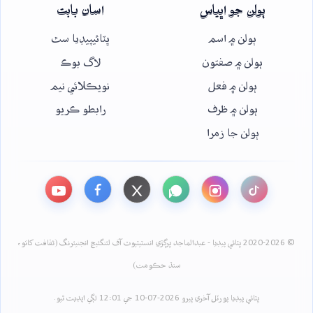
ٻولن جو اڀياس
اسان بابت
ٻولن ۾ اسم
ڀٽائيپيڊيا سٿ
ٻولن ۾ صفتون
لاگ بوڪ
ٻولن ۾ فعل
نويڪلائي نيم
ٻولن ۾ ظرف
رابطو ڪريو
ٻولن جا زمرا
© 2020-2026 ڀٽائي پيڊيا - عبدالماجد ڀرڳڙي انسٽيٽيوٽ آف لئنگئيج انجنيئرنگ (ثقافت کاتو،
سنڌ حڪومت)
ڀٽائي پيڊيا پورٽل آخري ڀيرو 2026-07-10 جي 12:01 لڳي اپڊيٽ ٿيو.