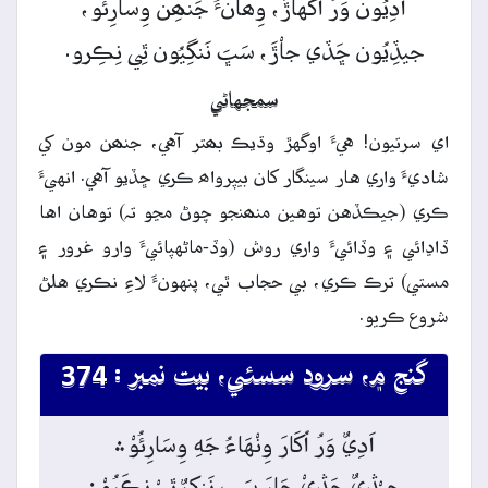
اَدِيُون
وَرُ
اُگهاڙَ،
وِھانءُ
جَنھِن
وِسارِئو،
جيڏِيُون
ڇَڏي
جاْڙَ،
سَڀَ
نَنگِيُون
ٿِي
نِڪِرو.
سمجهاڻي
اي سرتيون! هيءَ اوگهڙ وڌيڪ بھتر آهي، جنھن مون کي
شاديءَ واري هار سينگار کان بيپرواھ ڪري ڇڏيو آهي. انهيءَ
ڪري (جيڪڏهن توهين منھنجو چوڻ مڃو تہ) توهان اها
ڏاڍائي ۽ وڏائيءَ واري روش (وڏ-ماڻهپائيءَ وارو غرور ۽
مستي) ترڪ ڪري، بي حجاب ٿي، پنهونءَ لاءِ نڪري هلڻ
شروع ڪريو.
گنج ۾، سرود سسئي، بيت نمبر : 374
اَدِيٌ وَرُ اُکَارَ وِنْهَاءُ جَهِ وِسَارِئُوْ﮶
جٖيْڎِيٌ ڇَڎٖيْ جَارَ سَڀِ نَنکِيٌ ٿِيْ نِڪَرُوْ﮶