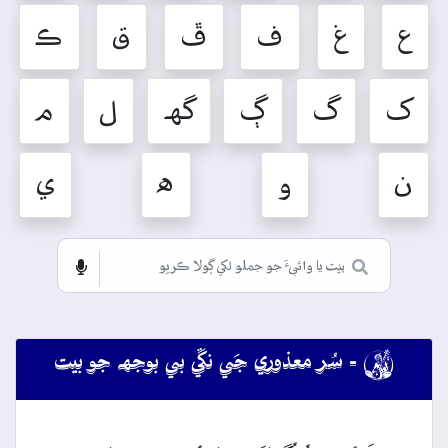
ع
غ
ف
ڦ
ق
ڪ
ک
گ
ڳ
گهہ
ل
م
ن
و
ه
ي

- سُر معذوري جَي نڱي بي بوجهہ جو بيت