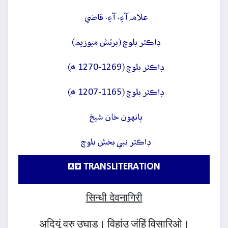
علامہ آءِ. آءِ. قاضي
ڊاڪٽر بلوچ (برٽش ميوزيم)
ڊاڪٽر بلوچ (1269-1270 ھ)
ڊاڪٽر بلوچ (1165-1207 ھ)
ٻانهون خان شيخ
ڊاڪٽر نبي بخش بلوچ
TRANSLITERATION
सिन्धी देवनागिरी
अदियूं वरु उघाड़। विहांउ जंहिं विसारिओ।