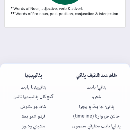
*
Words of Noun, adjective, verb & adverb
**
Words of Pro-noun, post-position, conjunction & interjection
شاھ عبداللطيف ڀٽائي
ڀٽائيپيڊيا
ڀٽائيءَ بابت
ڀٽائيپيڊيا بابت
شجرو
گنج کان ڀٽائيپيڊيا تائين
ڀٽائيءَ جا پنڌ ۽ پيچرا
شاھ جو ڪوش
حالتن جي وارتا (timeline)
اردو آڊيو بڪ
ڀٽائيءَ بابت تحقيقي مضمون
مشيني وڊيوز