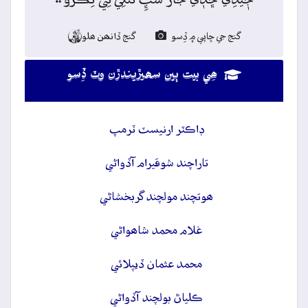
گنج جي ڇاپي ۾ ڏِسو
گنج ڏانھن ھلو

ھِي بيت ٻين سھيڙيندڙن وٽ ڏِسو
ڊاڪٽر ارنيسٽ ٽرمپ
تاراچند شوقيرام آڏواڻي
ھوتچند مولچند گربخشاڻي
غلام محمد شاھواڻي
محمد عثمان ڏيپلائي
ڪلياڻ بولچند آڏواڻي