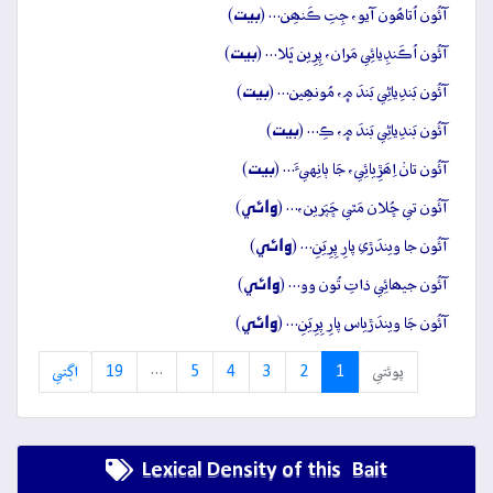
بيت
آئُون اُتاھُون آيو، جِتِ ڪَنھِن… (
)
بيت
آئُون اُڪَنڊِيائِي مَران، پِرِين ڀَلا… (
)
بيت
آئُون بَندِياڻِي بَندَ ۾، مُونھِين… (
)
بيت
آئُون بَندِياڻِي بَندَ ۾، ڪِ… (
)
بيت
آئُون تانۡ اِھَڙِيائِي، جَا ٻانِهيءَ… (
)
وائِي
آئُون تي ڇُلان مَٿي ڇَپَرين،… (
)
وائِي
آئُون جا ويندَڙي پارِ پِرِيَنِ… (
)
وائِي
آئُون جيھائِي ذاتِ تُون وو… (
)
وائِي
آئُون جَا ويندَڙياس پارِ پِرِيَنِ… (
)
پوئتي
1
2
3
4
5
…
19
اڳتي
Lexical Density of this Bait