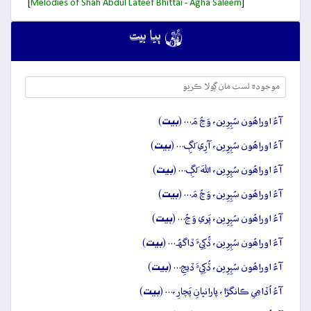
[
]
Melodies of Shah Abdul Lateef Bhittai - Agha Saleem

ٻيا بيت
بيت
آءُ اوراھُون سُپِرِين، وَڃُ مَ… (
)
بيت
آءُ اوراھُون سُپِرِين، آرِي لَڳِ… (
)
بيت
آءُ اوراھُون سُپِرِين، اللهَ لَڳِ… (
)
بيت
آءُ اوراھُون سُپِرِين، وَڃُ مَ… (
)
بيت
آءُ اوراھُون سُپِرِين، پَري وَڃُ… (
)
بيت
آءُ اوراھُون سُپِرِين، ڏُکِيءَ ڏاگهُہ… (
)
بيت
آءُ اوراھُون سُپِرِين، ڏُکِيءَ ڏيجِ… (
)
بيت
آءُ اُڏامِي ڪانگڙا، پارانڀانِ پَچارِ،… (
)