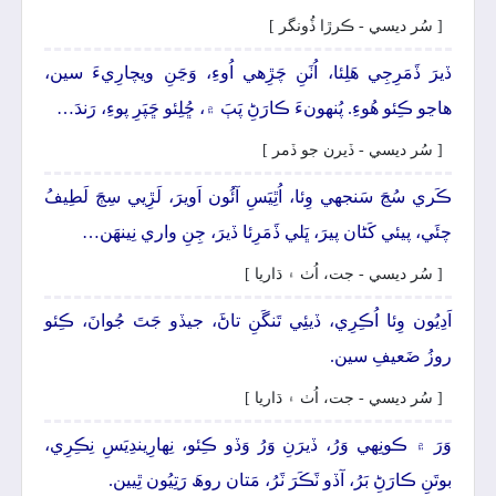
[ سُر ديسي - ڪرڙا ڏُونگر ]
ڏيرَ ڏَمَرِجِي ھَلِئا، اُٺَنِ چَڙِهي اُوءِ، وَڃَنِ ويچارِيءَ سين،
ھاڃو ڪِئو ھُوءِ. پُنهونءَ ڪارَڻِ پَٻَ ۾، ڇُلِئو ڇَپَرِ پوءِ، رَندَ…
[ سُر ديسي - ڏيرن جو ڏمر ]
ڪَري سُڃَ سَنجهي وِئا، اُٿِيَسِ آئُون اَويرَ، لَڙِيي سِڄَ لَطِيفُ
چئَي، پيئي کَڻان پيرَ، ڀَلي ڏَمَرِئا ڏيرَ، جِنِ واري نِينھَن…
[ سُر ديسي - جت، اُٺ ۽ ڌاريا ]
اَدِيُون وِئا اُڪِرِي، ڏيئِي تَنگَنِ تاڻَ، جيڏو جَتَ جُوانَ، ڪِئو
روزُ ضَعيفِ سين.
[ سُر ديسي - جت، اُٺ ۽ ڌاريا ]
وَرَ ۾ ڪونِهي وَرُ، ڏيرَنِ وَرُ وَڏو ڪِئو، نِھارِيندِيَسِ نِڪِرِي،
بوتَنِ ڪارَڻِ بَرُ، آڏو ٽَڪَرَ ٽَرُ، مَتان روھَ رَتِيُون ٿِيين.