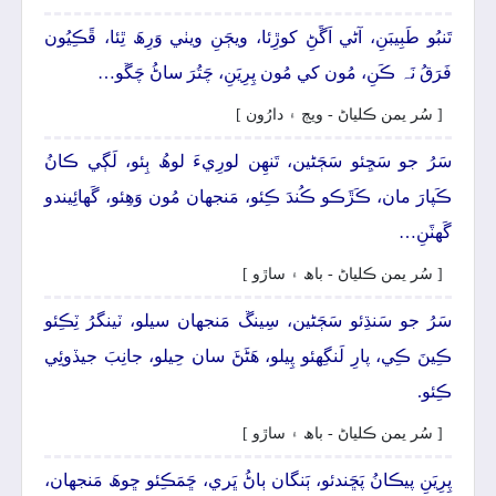
تَنبُو طَبِيبَنِ، آڻي اَڱَڻِ کوڙِئا، ويڄَنِ ويٺي وَرِھَ ٿِئا، ڦَڪِيُون
فَرَقُ نَہ ڪَنِ، مُون کي مُون پِرِيَنِ، چَتُرَ ساڻُ چَڱو…
[ سُر يمن ڪلياڻ - ويڄ ۽ دارُون ]
سَرُ جو سَڃِئو سَڄَڻين، تَنھِن لورِيءَ لوھُ ٻِئو، لَڳي ڪانُ
ڪَپارَ مان، ڪَڙَڪو ڪُندَ ڪِئو، مَنجهان مُون وَھِئو، گَهائِيندو
گَهٽَنِ…
[ سُر يمن ڪلياڻ - باھ ۽ ساڙو ]
سَرُ جو سَنڌِئو سَڄَڻين، سِينڱ مَنجهان سيلو، ٽينگرُ ٽِڪِئو
ڪِينَ ڪِي، پارِ لَنگِهئو پِيلو، ھَڻَڻَ سان حِيلو، جانِبَ جيڏوئِي
ڪِئو.
[ سُر يمن ڪلياڻ - باھ ۽ ساڙو ]
پِرِيَنِ پيڪانُ پَڇَندئو، ٻَنگان ٻاڻُ ڀَري، ڇَمَڪِئو ڇوھَ مَنجهان،