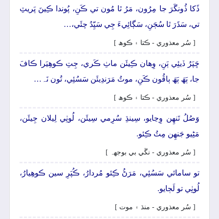
ڏَکا ڏُونگَرَ جا مِرُون، مَرُ ٿا مُون تي ڪَنِ، پُوندا ڪِينَ پَريٽِ
تي، سَڌَرَ ٿا سُڄَنِ، سَڳائِيءَ جِي سَيِّدُ چئَي،…
[ سُر معذوري - ڪتا ۽ ڪوھ ]
ڇَپَرُ ڏيئِي ٻَنِ، وِھان ڪِيئَن ماٺِ ڪَري، جِتِ ڪوھِيَرا ڪافَ
جا، ٻَھَ ٻَھَ ٻاڦُون ڪَنِ، موٽُ مَرَندِيئَن سَسُئِي، تُون نَہ…
[ سُر معذوري - ڪتا ۽ ڪوھ ]
وَصُلُ تَنھِن وِڃايو، سِينڌِ سُرِمي سِيئَن، لُوٺِي لِيلان جِيئَن،
مَڻِيو جَنھِن مِٽُ ڪِئو.
[ سُر معذوري - نڱي بي بوجهہ ]
تو سامائي سَسُئِي، مَرَڻُ ڪِئو مُردارُ، ڪُپَرِ سين ڪوھِيارُ،
لُوٺِي تو لَڄايو.
[ سُر معذوري - منڌ ۽ موت ]