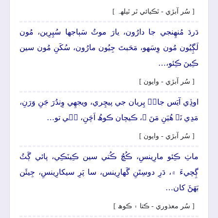
[ سُر آبڙي - ٿڪيائي ٿر ٿيلهہ ]
دَردَ مُنھِنجي جا دارُون، يارَ موٽُ سَٻاجها سُپِرِين، مُون
لَڳِيُون مُون وِسَهو، مَحَبتَ جِيُون مارُون، سُکَنِ مُون سين
ڪِينَ ڪِئو،…
[ سُر آبڙي - وايون ]
اوڏِي آيَس جانۡ پِريان جي پيچِري، ويجهِي وِندُرَ جَنِ وَرَنِ،
مَدِي نَہ ھُيَنِ مَنَ ۾، ڪيچان ڪوھُ اَچَنِ، جٖي تو…
[ سُر آبڙي - وايون ]
ماٺِ ڪِئو مارِينسِ، ڪُڇُ ڪُتي سين ڪِينَڪِي، پائي ڳَٽُ
ڳِچيءَ ۾، دَرِ دوسِتَنِ گَهارِينس، سا پَرِ سيکارِينسِ، جِيئَن
بَھَڻَ کان…
[ سُر معذوري - ڪتا ۽ ڪوھ ]