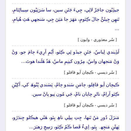
جيڏِيُون جاجَڙَ لائِي، جِيءَ جَتَنِ سين، سا سَرَتِيُون سِيباڻِئامِ،
تَنھِن جِيئَڻُ جالَ ڪِئومِ، مَھَرَ جا مَيَنَ جِي، سَنجهي ھَٿِ ھُيامِ،
…
[ سُر معذوري - وايون ]
لَڏِيندي لِباسُ، جَتَنِ جيڏو ئِي ڪِئو، آيُمِ آرِيءَ ڄامَ جو، وَڻَ
وَڻَ مَنجهان واسُ، مِرُون کينِمِ ماسُ، ھَڏَ ھَلَندا ھوتَ…
[ سُر ديسي - ڪيچان آيو قافلو ]
ڪيچان آيو قافِلو، ڄامَنِ سَندو ڄامُ، پَسَندي پُنُوھَ کي، اَکِيُنِ
ڪِئو آرامُ، ناتَرِ چايان نامُ، جَي مُون نِيو پاڻَ سين.
[ سُر ديسي - ڪيچان آيو قافلو ]
مَنزَلَ دُورِ مَنُ تَنھا، جِتِ ٻيلِي ناھِ ٻِئو، ھَئَي ھيڪلو جِندَڙو،
پَھڻَنِ مَنجِهہ پِئو، اِيءُ قَضا ڪَمُ ڪِئو، رَسِجِ رَھبَرَ…