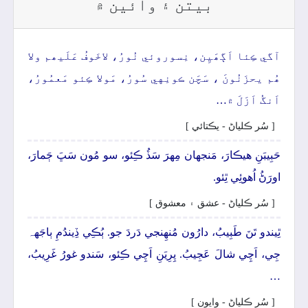
بيتن ۽ وائين ۾
آگي ڪِئا اَڳھَيِن، نِسوروئي نُورُ، لاخَوفُ عَلَيھم ولا
ھُم يحزَنُونَ ، سَچَن ڪونِهي سُورُ، مَولا ڪِئو مَعمُورُ،
اَنگُ اَزَلَ ۾…
[ سُر ڪلياڻ - يڪتائي ]
حَبِيبَنِ ھيڪارَ، مَنجهان مِھرَ سَڏُ ڪِئو، سو مُون سَڀَ ڄَمارَ،
اورَڻُ اُھوئِي ٿِئو.
[ سُر ڪلياڻ - عشق ۽ معشوق ]
ٿِيندو تَنَ طَبِيبُ، دارُون مُنھِنجي دَردَ جو. ٻُڪِي ڏِيندُمِ ٻاجَهہ
جِي، اَچِي شالَ عَجِيبُ. پِرِيَنِ اَچِي ڪِئو، سَندو غورُ غَرِيبُ،
…
[ سُر ڪلياڻ - وايون ]