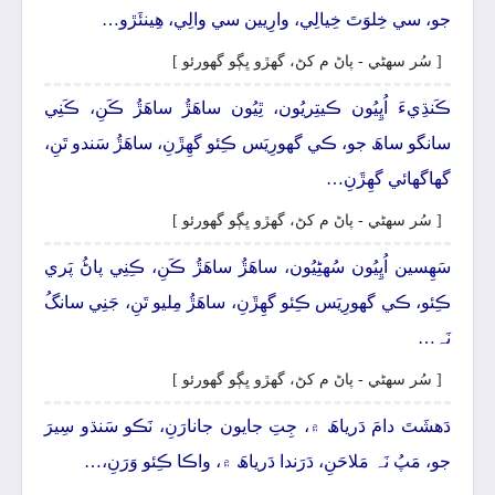
جو، سي خِلوَتَ خِيالِي، وارِيين سي والِي، ھِينئَڙو…
[ سُر سھڻي - پاڻ م کڻ، گهڙو ڀڳو گهورئو ]
ڪَنڌِيءَ اُڀِيُون ڪيتِريُون، ٿِيُون ساھَڙُ ساھَڙُ ڪَنِ، ڪَنِي
سانگو ساھَ جو، ڪي گهورِيَس ڪِئو گهِڙَنِ، ساھَڙُ سَندو تَنِ،
گهاگهائي گهِڙَنِ…
[ سُر سھڻي - پاڻ م کڻ، گهڙو ڀڳو گهورئو ]
سَھِسين اُڀِيُون سُهڻِيُون، ساھَڙُ ساھَڙُ ڪَنِ، ڪِنِي پاڻُ پَري
ڪِئو، ڪي گهورِيَس ڪِئو گهِڙَنِ، ساهَڙُ مِليو تَنِ، جَنِي سانگُ
نَہ…
[ سُر سھڻي - پاڻ م کڻ، گهڙو ڀڳو گهورئو ]
دَھشَتَ دامَ دَرياھَ ۾، جِتِ جايون جانارَنِ، نَڪو سَنڌو سِيرَ
جو، مَپُ نَہ مَلاحَنِ، دَرَندا دَرياھَ ۾، واڪا ڪِئو وَرَنِ،…