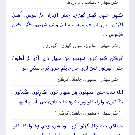
[ سُر سھڻي - دھشت دام درياھَ ]
ڪَنھِن جَنھِن گهيڙِ گِهڙِي، جِيئَن اَوَتَڙان تَڙُ ٿِيوسِ، اُھِسُ
اَکَڙِيُنِ ۾، پِريان جو پِيوسِ، سالِمُ ويئِي سُهڻِي، ڪُنَنِ ڪِينَ
ڪِئوسِ،…
[ سُر سھڻي - سانوڻ، سيارو گهڙي ۽ گهوري ]
کَرَڪَنِ ڪِئو کَڙو، مُنھِنجو مَنُ ميھارَ ڏي، آڏو لُڙُ لَطِيفُ
چئَي، لَهرِيُون لَسَ لَڙو، چارِي ٿِيُمِ چَڙو، ٻُرِي ٻيلايَنِ جو.
[ سُر سھڻي - مينھون، چاھڪ، کرڪن ]
اللهَ سَڀَ جِيَنِ، مينھِيُون ھِنَ ميھارَ جُون، ڪارِيُون، ڪُنڍِيُون،
ڪَڪِيُون، وارا ڪِئو وِيَنِ، جُوءِ جَا جادارَنِ جي، اُتِ ٻيلا ٻَھَ…
[ سُر سھڻي - مينھون، چاھڪ، کرڪن ]
جيڏاھَن چِتَ چاھُ گهَڻو، آرُ پِہ اوڏاھِين، وَڃي وَھُ واڪا ڪِئو،