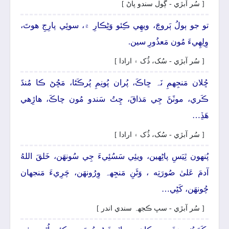
[ سُر آبڙي - ڳول سندو پاڻ ]
تو جو ٻولُ ٻَروچَ، ويھِي ڪِئو وَڻِڪارِ ۾، سوئِي پارِجِ ھوتَ،
وِلِهِيءَ مُون مَعذُورِ سين.
[ سُر آبڙي - سُک، ڏُک ۽ ارادا ]
ڇُلان مَنجِهمِ نَہ ڇاڪَ، پُران پُونِمِ پُرڪَڻا، مَڇُڻ ڪا مُنڌَ
ڪَري، موٽَڻَ جِي مَذاقَ، چِتُ سَندو مُون چاڪَ، ھاڙِھي
ھَڏِ…
[ سُر آبڙي - سُک، ڏُک ۽ ارادا ]
پُنهون ٿِيَسِ پاڻِهين، ويئِي سَسُئِيءَ جِي سُونھَن، خَلقَ اللهُ
آدمَ عَلیٰ صُورَتِه ، وَڻَنِ مَنجِهہ وِرُونھَن، چَرِيءَ مَنجهان
چُونھَن، کَڻِي…
[ سُر آبڙي - سڀ ڪجهہ سندي اندر ]