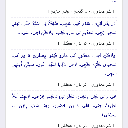
…
[ سُر معذوري - نہ گڏجڻ ۽ وڻين چڙهڻ ]
اَڌَرَ نِڌَرَ اَڀَرِي، سَڌَرَ ھُئِي سَچِي، سُپَڪُ ٿِي سَيِّدُ چئَي، پَھَڻَنِ
مَنجِهہ پَچِي، مَعذُورِ تي مارو ڪِئو، اولاڪَنِ اَچي، مَٿي…
[ سُر معذوري - اڌر نڌر ۽ ھيڪلي ]
اولاڪَنِ اَچي، مَعذُورِ کي مارو ڪِئو، وِساريج مَ وَرَ کي،
مَنجهان ڪُڙِه ڪَچِي، لاھي لاڳاپا لَنگِهہ تُون، سيڻَنِ ڏُونھِن
سَچِي،…
[ سُر معذوري - اڌر نڌر ۽ ھيڪلي ]
جَي رائي ڪِي رَنجُورَ، ٽَڪَرَ توءِ ٽاڪِئو چَڙھي، لانچِئو لَڪُ
لَطِيفُ چئَي، ھَلي ڏانھَن حُضُورَ، رَھِئا سَڀَ رِڃُنِ ۾،
سَسُئِيءَ…
[ سُر معذوري - اڌر نڌر ۽ ھيڪلي ]