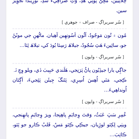
چَلائِيين، مَڇُڻ پوئِي ھَڏِ، وَٽِ صَرافِيءَ سَڏِ، تورِيندا تَجوِيزَ
سين.
[ سُر سريراڳ - صراف ۽ جوھري ]
مُون ۾ تُون مَوجُودُ، آئُون اَسُونھِين آھِيان. ماڻُهنِ جي موٽَڻَ
جو، سائِينءَ ھَٿِ سُجُودُ، جيلاھَ رَسِئا بُودَ کي، تيلاھَ ٿِئا…
[ سُر سريراڳ - وايون ]
جاڳِي يارا جيڏِيُون پاڻُ پَرَنِجي، ھَلَندي حَبِيبَ ڏي، ويلو وِچِ نَہ
ڪِجي، مَٿي اُھِسَ اُسِرِي، پَتَنگَ جِيئَن پَئِجيءَ، اَڳِئان
اُونداھِيءَ…
[ سُر سريراڳ - وايون ]
عُمِرِ سَڀَ عَبَثُ، وَقتَ وِڃايَمِ پاھِنِجا، ويرَ وِڃايَمِ پانھِنجي،
ويٺِي لِکِئو لوڙِيان، جيڪِي ڪِئو مَسُ، قَلبُ ڪارو جو ٿِئو،
ڪاتِبَ…