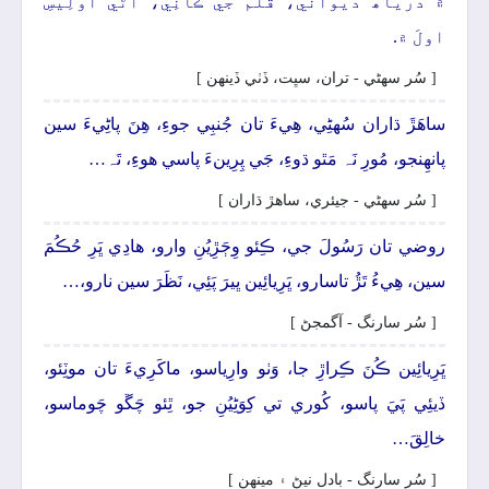
۾ دَرياھَ ديواني، قَلَمَ جي ڪانِي، آڻي اولِيَسِ
اولَ ۾.
[ سُر سھڻي - تران، سڀت، ڏٺي ڏينھن ]
ساھَڙَ ڌاران سُهڻِي، ھِيءَ تان جُنبِي جوءِ، ھِنَ پاڻِيءَ سين
پانھِنجو، مُورِ نَہ مَٿو ڌوءِ، جَي پِرِينءَ پاسي ھوءِ، تَہ…
[ سُر سھڻي - جيئري، ساھڙ ڌاران ]
روضي تان رَسُولَ جي، ڪِئو وِڄَڙِيُنِ وارو، ھادِي ڀَرِ حُڪُمَ
سين، ھِيءُ تَڙُ تاسارو، ڀَرِيائِين ڀيرَ پَئِي، نَظَرَ سين نارو،…
[ سُر سارنگ - آگمجڻ ]
ڀَرِيائِين ڪُنَ ڪِراڙِ جا، وَٺو وارِياسو، ماکَرِيءَ تان موٽِئو،
ڏيئِي پَيَ پاسو، کُوري تي کِوَڻِيُنِ جو، ٿِئو چَڱو چَوماسو،
خالِقَ…
[ سُر سارنگ - بادل نيڻ ۽ مينھن ]