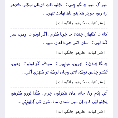
مَيو اَڳَ مَيو، چانگو چِني نَہ ڪِئو، ڌاتِ ڌَرَنِئان سِکِئو، ڪَرَھو
رَءِ رَيو، جو پَرَ مُلا پِئو، ناھِ نِھايَتَ تَنھِن…
[ سُر کنڀات - ڪرھو، چانگو، اٺ ]
کاءِ نَہ کَٽَڻَھارُ، چَندَنَ جا چُوپا ڪَري، اَگَرَ اوڏو نَہ وَھي، سِر
کَنڊَ لَھي نَہ سارَ، لاڻي جِيءَ لَغارَ، مَيو…
[ سُر کنڀات - ڪرھو، چانگو، اٺ ]
چانگا چَندَنُ نَہ چَرين، مَياپِيين نَہ موڪَ، اگَرَ اوڏو نَہ وَھين،
ٿُڪِئو ڇَڏِيين ٿوڪَ، لاڻِي وِچان لوڪَ، تو ڪِھَڙي اَکَرِ…
[ سُر کنڀات - ڪرھو، چانگو، اٺ ]
آڻي ٻَڌُمِ وَڻَ جاءِ، مانَ مُکِڙِيُون چَري، ڪُڌا تُورو ڪَرَھو،
لِڪِئو لَڻِي کاءِ، اِنَ مَيي سَندي ماءَ، مُون کي ڳالِهڙِيُنِ…
[ سُر کنڀات - ڪرھو، چانگو، اٺ ]