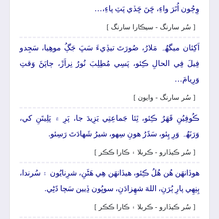
وِڄُون اُتَرَ واءِ، ڇَنَ ڇَڏي پَٽِ پاءِ،…
[ سُر سارنگ - سيڪارا سارنگ ]
اَکِئان ميگهُہ مَلارُ، صُورَتَ تيڏِيءَ سَڀَ جَڳُ موھِيا، سَجِدو
فِيلَ فِي الحالِ ڪِئو، پَسِي مُطِلِبَ نُورُ نِراَڙَ، ڄاپَڻَ وَقتِ
وَرِيامَ…
[ سُر سارنگ - وايون ]
ڪُوفِيُنِ قَھَرُ ڪِئو، ٿِئا جَماعِتِي يَزِيدَ جا، پَرِ ۾ پَلِيتَنِ کي،
وَرَنَهُہ وَرِ پِئو، سَڌَرُ ھونِ سِھو، شيرُ شَھادَتَ رَسِئو.
[ سُر ڪيڏارو - ڪربلا ۽ ڪارا ڪڪر ]
ھوڏانهَن ھُن ھُلُ ڪِئو، ھيڏانهَن ھِي ھَڻَنِ، شرِنايُون ۽ سُرندا،
ٻِنِهِي پارِ ٻُرَنِ، اللهَ شهِزادَنِ، سوڀُون ڏِيين سَچا ڌَڻِي.
[ سُر ڪيڏارو - ڪربلا ۽ ڪارا ڪڪر ]