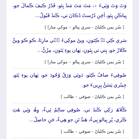
وَٽَ وَٽَ وَٽِيءَ ۾، مَٽَ مَٽَ مَندُ ٻِئو، قَدُرُ ڪيفَ ڪَمالَ جو،
پِياڪَنِ پِئو، اَچَنِ دُرُستُ دُڪانَ تي، ڪَنڌَ قَبُولُ…
[ سُر يمن ڪلياڻ - سري پيالو ۽ موکي متارا ]
سَري ڪِي نَہ ڪِئونِ، ويڻَ موکِيءَ جٖي مارِئا، ڪو ڪو ويڻُ
ڪَلاڙَ جو، پِتي تي پِئونِ، تِھان پوءِ ٿِئونِ، مِڙَڻُ…
[ سُر يمن ڪلياڻ - سري پيالو ۽ موکي متارا ]
صُوفِيءَ صافُ ڪِئو، ڌوئِي وَرَقُ وُجُودَ جو، تِھان پوءِ ٿِئو،
جِيئَري پَسَڻُ پِرِينءَ جو.
[ سُر يمن ڪلياڻ - صوفي ۽ طالب ]
ڪُلاھَ رَکِي ڪَنڌَ تي، صُوفِي سالِمُ ٿِيءُ، وِھُ وَٽِي ھَٿِ
ڪَري، پُرِ پِيالو پِيءُ، ھَنڌُ تَنِ جو ھِيءُ، جَنِ حاصِلُ…
[ سُر يمن ڪلياڻ - صوفي ۽ طالب ]