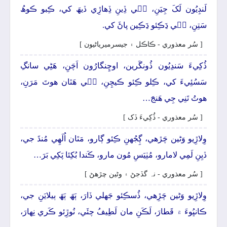
لَنڊِيُون لَکَ جِيَنِ، جٖي ڏِينِ ڏِھاڙِي ڏيھَ کي، ڪِبو ڪوھُ
سَتِنِ، جٖي ڍَڪِئو ڍَڪِين پاڻَ کي.
[ سُر معذوري - ڪاڪل ۽ جيسرميرياڻيون ]
ڏُکِيءَ سَندِيُون ڏُونگَرين، اوڇِنگارُون اَچَنِ، ھَڻِي سانگِ
سَسُئِيءَ کي، ڪِلو ڪِئو ڪيچِنِ، جٖي ھَٿان ھوتَ مَرَنِ،
ھوتُ تَنِي جِي ھَنجَ…
[ سُر معذوري - ڏُکِيءَ ڏک ]
وِلاڙِيو وَڻين چَڙھي، ڳِجُهنِ ڪِئو ڳارو، مَٿان اُلَھِي مُنڌَ جي،
ڏيِنِ لَمِي لامارو، مُٺِيَسِ مُون مارو، ڪَندا بُکِئا پَکِي بَرَ…
[ سُر معذوري - نہ گڏجڻ ۽ وڻين چڙهڻ ]
وِلاڙِيو وَڻين چَڙِهي، ڏُسڪِئو جَهلي ڏارَ، ٻَھَ ٻَھَ ٻيلايَنِ جي،
ڪانڀُوءَ ۾ قَطارَ، لَڪَنِ مان لَطِيفُ چئَي، نُوڙِئو ڪَري نِھارَ،