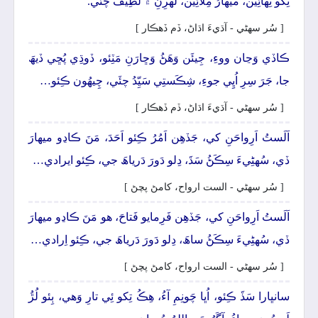
تِکو تِھائِين، ميھارُ مِلائِين، لَهرِنِ ۾ لَطِيفُ چئَي.
[ سُر سھڻي - آڌيءَ اڌاڻ، ڏم ڏھڪار ]
ڪاڏي وَڃان ووءِ، جِيئَن وَھَڻُ وَڇارَنِ مَٽِئو، ڏوڌِي پُڇي ڏيھَ
جا، جَرَ سِرِ اُڀِي جوءِ، شِڪَستِي سَيِّدُ چئَي، چِيھُون ڪِئو…
[ سُر سھڻي - آڌيءَ اڌاڻ، ڏم ڏھڪار ]
اَلَستُ اَرِواحَنِ کي، جَڏھِن اَمُرُ ڪِئو اَحَدَ، مَنَ ڪاڍو ميھارَ
ڏي، سُهڻِيءَ سِڪَڻُ سَڌَ، دِلو دَورَ دَرياھَ جي، ڪِئو ايرادي…
[ سُر سھڻي - الست ارواح، کامڻ پچڻ ]
اَلَستُ اَرِواحَنِ کي، جَڏھِن فَرِمايو فَتاحَ، ھو مَنَ ڪاڍو ميھارَ
ڏي، سُهڻِيءَ سِڪَڻُ ساھَ، دِلو دَورَ دَرياھَ جي، ڪِئو اِرادي…
[ سُر سھڻي - الست ارواح، کامڻ پچڻ ]
سانڀارا سَڏَ ڪِئو، اُڀا چَونِمِ آءُ، ھِڪُ تِکو ئِي تارِ وَھي، ٻِئو لُڙُ