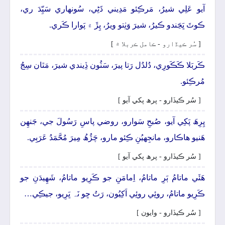
آيو عَلِي شيرُ، مَرڪِئو مَدِيني ڌَڻِي، سُونھاري سَيِّدَ ري،
ڪوٽَ ڀَڃَندو ڪيرُ، شيرَ وَٺِتو ويرُ، پِڙَ ۾ پَوارا ڪَري.
[ سُر ڪيڏارو - ڪامل ڪربلا ۾ ]
ڪَربَلا ڪَڪَورِي، دُلدُل رَتا پيرَ، سَٽُون ڏِيندي شيرَ، مَٿان سِجُ
مُرڪِئو.
[ سُر ڪيڏارو - پرھ پکي آيو ]
پِرِھَ پَکِي آيو، صُبحِ سَوارو، روضي پاسِ رَسُولَ جي، جَنھِن
ھَنيو ھاڪارو، مانجِهيُنِ ڪِئو مارو، چَڙُھُ مِيرَ مُحَّمَدُ عَرَبِي.
[ سُر ڪيڏارو - پرھ پکي آيو ]
ھَئَي ماتامُ ٻَرِ ماتامُ، اِمامَنِ جو ڪَرِيو ماتامُ، شَھِيدَنِ جو
ڪَرِيو ماتامُ، روئِي روئِي اَکِيُون، رَتُ ڇو نَہ ڀَرِيو، جيڪِي…
[ سُر ڪيڏارو - وايون ]