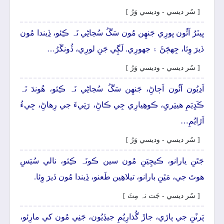
[ سُر ديسي - وديسي وَرُ ]
ڀينَرُ آئُون ڀورِي جَنھِن مُون سَڱُ سُڃاڻِي نَہ ڪِئو، ڏِيندا مُون
ڏيرَ وِئا، جِهڄَڻَ ۽ جهورِي. لَڳِي جَنِ لورِي، ڏُونگَرُ…
[ سُر ديسي - وديسي وَرُ ]
اَدِيُون آئُون اَڄاڻِ، جَنھِن سَڱُ سُڃاڻِي نَہ ڪِئو، ھُوندَ نَہ
ڪَڍِيَمِ ھيتِريِ، ڪوھِيارِي جِي ڪاڻِ، رَتِيءَ جي رِھاڻِ، جِيءُ
اَڙايُمِ…
[ سُر ديسي - وديسي وَرُ ]
جَتَنِ يارانو، ڪيچِيَنِ مُون سين ڪونَہ ڪِئو، نالي سُيَسِ
ھوتَ جي، مَٿِنِ بارانو، تيلاھِين طَعنو، ڏِيندا مُون ڏيرَ وِئا.
[ سُر ديسي - جَت نہ مِٽَ ]
پَرٽَنِ جي پاڙي، جاڙَ گُذارِيُمِ جيڏِيُون، جَنِي مُون کي مارِئو،