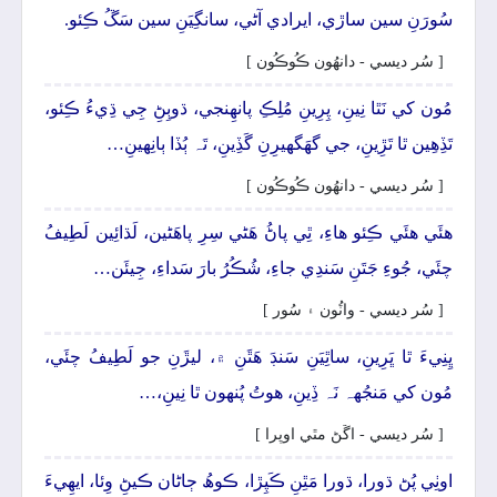
سُورَنِ سين ساڙي، ايرادي آڻي، سانگِيَنِ سين سَڱُ ڪِئو.
[ سُر ديسي - دانھُون ڪُوڪُون ]
مُون کي نَٿا نِينِ، پِرِينِ مُلِڪِ پانھِنجي، ڌوٻِڻِ جِي ڌِيءُ ڪِئو،
تَڏِھِين ٿا تَڙِينِ، جي گهَگهيرِنِ گَڏِينِ، تَہ ٻُڏا ٻانِهينِ…
[ سُر ديسي - دانھُون ڪُوڪُون ]
ھئَي ھئَي ڪِئو ھاءِ، ٿِي پاڻُ ھَڻي سِرِ پاھَڻين، لَڌائِين لَطِيفُ
چئَي، جُوءِ جَتَنِ سَندِي جاءِ، شُڪُرُ بارَ سَداءِ، جِيئَن…
[ سُر ديسي - واٽُون ۽ سُور ]
ڀِنِيءَ ٿا ڀَرِينِ، ساٿِيَنِ سَنڊَ ھَٿَنِ ۾، ليڙَنِ جو لَطِيفُ چئَي،
مُون کي مَنجُهہ نَہ ڏِينِ، ھوتُ پُنهون ٿا نِينِ،…
[ سُر ديسي - اڱڻ مٿي اوپرا ]
اوٺِي پُڻ ڌورا، ڌورا مَٿِنِ ڪَپِڙا، ڪوھُ ڄاڻان ڪيڻِ وِئا، ايھِيءَ