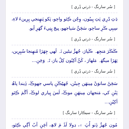
[ سُر سارنگ - ڌرتي ڍُري ]
ڍَٽِ ڍُرِي پَٽِ پِييُون، وِڄُن ڪِئو واڄو، پَکو پَنھِنجي پِرِينءَ لاءِ،
سِبِي ڪَرِ ساڄو، سَڄَڻُ سَٻاجهو، ڀيڄَ ڀِنِيءَ گهَرِ آيو.
[ سُر سارنگ - ڌرتي ڍُري ]
ڪَڪَرَ مَنجِهہ ڪَپارَ، جُهڙُ نيڻين نَہ لَھي جِھَڙا مُنھِنجا سُپِرِين،
تِھَڙا ميگهَہ مَلهارَ ، کَڻُ اَکِيُون کِلُ يارَ، تَہ وَڃَنِ…
[ سُر سارنگ - ڌرتي ڍُري ]
سَڄَڻَ سانوَڻَ مِينھَن جِيئَن، جُهڻِڪَنِ پاسي جهوڪَ، ڏِيندا پاھُ
پَٽَنِ کي، مَنجهان مِينھَنِ موڪَ، لَسَ پِياري لوڪَ، آگَمَ ڪِئو
اَکِيُنِ…
[ سُر سارنگ - سيڪارا سارنگ ]
مُون جُهڙُ ڏِٺو اُڀَ ۾، ڍولا لَڏَ مَ لاھِ، اَچَنِ آبُ اَڳي ڪِئو،