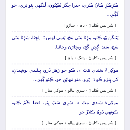
ڪَڙِڪَڙِ ڪانُ ڪَري، جيرا جِگرَ بُڪِيُون، لَنگهي پِئو پَري، جَو
لَڳُمِ…
[ سُر يمن ڪلياڻ - باھ ۽ ساڙو ]
پَتَنگَنِ پَھُ ڪِئو، مِڙِئا مَٿي مَچَ، پَسِي لَھَسَ نَہ لِچِئا، سَڙِئا مَٿي
سَچَ، سَندا ڳِچِنِ ڳَچَ، ويچارَنِ وِڃائِيا.
[ سُر يمن ڪلياڻ - پتنگ ۽ باھ ]
موکِيءَ سَندي مَٽَ ۾، ڪو جو زَھَرَ ذَرو، پِيئَندي پوشِيدَنِ،
کي پِئڙو ڪو نَہ پَرو، مَٿو مَھايَنِ جو، ڪِئو ڳَھَرَ…
[ سُر يمن ڪلياڻ - سري پيالو ۽ موکي متارا ]
موکِيءَ سَندي مَٽَ ۾، سُرِي سَپُ پِئو، قَضا ڪَمُ ڪِئو،
ڪونِهي ڏوھُ ڪَلاڙَ جو.
[ سُر يمن ڪلياڻ - سري پيالو ۽ موکي متارا ]