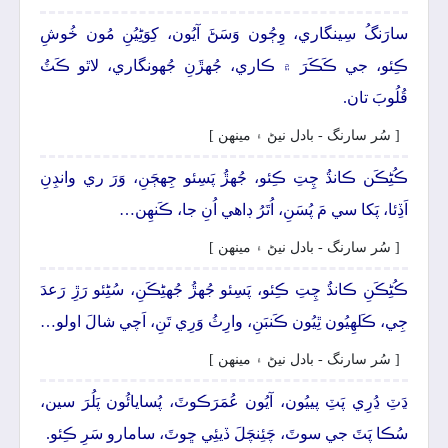
سارَنگُ سِينگاري، وِڄُون وَسَڻَ آيُون، کِوَڻِيُنِ مُون خُوشِ
ڪِئو، جي ڪَڪَرَ ۾ ڪاري، جُهڙَنِ جُهونگاري، لاٿو ڪَٽُ
قُلُوبَ تان.
[ سُر سارنگ - بادل نيڻ ۽ مينھن ]
ڪُڻِڪَن ڪانڌُ چِتِ ڪِئو، جُهڙُ پَسِئو جِهڄَنِ، وَرَ ري وانڊِنِ
اَڏِئا، پَکا سي مَ پُسَنِ، اُتَرُ ڊاھي اُنِ جا، ڪَنھِن…
[ سُر سارنگ - بادل نيڻ ۽ مينھن ]
ڪُڻِڪَنِ ڪانڌُ چِتِ ڪِئو، پَسِئو جُهڙُ جُهڻِڪَنِ، سُڻِئو رَڙِ رَعدَ
جِي، ڪَلهِيُون ٿِيُون ڪَنبَنِ، وارِثُ وَرِي تَنِ، اَچي شالَ اولو…
[ سُر سارنگ - بادل نيڻ ۽ مينھن ]
ڍَٽِ ڍُرِي پَٽِ پييُون، آيُون عُمَرَڪوٽَ، پُسايائُون پَلُرَ سين،
سُڪا پَٽَ جي سوٽَ، چَئِنچَلَ ڏيئِي ڇوٽَ، سامارو سَرِ ڪِئو.