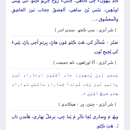
ڪَڍَ پُنهونءَ جِي ڪاھي، چاٽِيءَ رُوحُ چَرِيو ڪِئو، اُٿِي ويٺي
اوڏَھِين، سُتي پُڻ ساھي، اَلعِشقُ حِجاب بَينَ العاشِقِ
والَمعشُوق ،…
[ سُر آبڙي - سڀ ڪجهہ سندي اندر ]
صَبُرَ ۽ شُڪُرَ کي، ھَٿِ ڪِئو مُون ھاڻِ، پِريَمِ اَچي پاڻِ، پَٽِيءَ
کي پُڇيجِ تُون.
[ سُر آبڙي - آءُ اوراھون، ناھ جميعت ]
پَسئِو رُونِ پُنهونءَ جا، اَکِيُون اوتارا، مُون
ڀانيو مُون وَٽِ، ھُوندا ڄَمارا، ساٿِيَنِ سَوارا،
ڪِئو ڪيچُ اَکِيُنِ ۾.
[ سُر آبڙي - جِيئڻ، ور ۽ ھيڪاندي ]
ويھُ مَ وِساري پُڇا ڪَرِ مَ پَنڌَ جِي، نِرمَلُ نِھاري، ھَلَندِنِ تان
نَہ ھَٿِ ڪِئو.