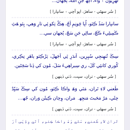
لَهرِيُون ۽ واءُ، آڳَھُ جَنِ اللهُ، ٻُجهان…
[ سُر سھڻي - ساھڙ، اڀو آڇي ۽ سانڀارا ]
سانڀارا سَڏَ ڪِئو، اُڀا چَونِمِ اَچُ، ھِڪُ تِکو ئِي تارِ وَھي، ٻِئو ھَٿِ
ڪَمِيڻِيءَ ڪَچُ، ساڻِي جَنِ سَچُ، ٻُجهان سي…
[ سُر سھڻي - ساھڙ، اڀو آڇي ۽ سانڀارا ]
سِڪَ تُنھِنجِي سُپِرِين، اَندَرِ ٿِي اَجَهلَ، ٻَڙَڪِئو ٻاھَرِ نِڪِري،
کُوري کانئِي کَلَ، ري سِيراھِيءَ سَلَ، مُون کي ڏِنا سَڄَڻين.
[ سُر سھڻي - تران، سڀت، ڏٺي ڏينھن ]
طَعني لاءِ تَران، مَٿي وَھَ واڪا ڪِئو، مُون کي سِڪَ سَيِّدُ
چئَي، مَرُ مَحَبتَ مَنجِهہ مَران، وِچان ڪِيئَن وَران، جُھ…
[ سُر سھڻي - تران، سڀت، ڏٺي ڏينھن ]
تَران لاءِ طَعني، مَٿي وَھَ واڪا ڪِئو، آڻي وِڌِيَسِ آرَ