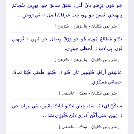
جَو مُون پَڙِهئو پاڻَ لَئي، سَبَقُ سابِقَ جو، پھرِين سُڃاتُمَ
پانھِنجي، نَفسَ جو نِھو، جِتِ عِرفانُ اَصلَ ۾، ٿي رُوحَنِ…
[ سُر يمن ڪلياڻ - پنا پڙهڻ ۽ ڪڙهڻ ]
ڪِئو مُطالِعُ مُون، ھُو جَو وَرَقُ وِصالَ جو، تَنھِن ۾ تُونھِين
تُون، ٻِي لاتِ نَہ لَحظي جيتَرِي.
[ سُر يمن ڪلياڻ - پنا پڙهڻ ۽ ڪڙهڻ ]
عاشِقَنِ آرامُ، ڪَڏِھِين تان ڪو نَہ ڪِئو، طَعني ڪِئا تَمامُ،
حَبيباڻي ھيڪَڙي.
[ سُر يمن ڪلياڻ - سِڪ ۽ عاشقي ]
سِڪَڻَ اِيءَ نَہ سَڌَ، جِيئَن لِڪِئو لَياڪا پائيين، پَئِي پِريان جي
نَہ ٿِيين، مَٿي اَڱَڻَ اَڌَ، اِيءَ پُڻ ڪُوڙِي سَڌَ،…
[ سُر يمن ڪلياڻ - سِڪ ۽ عاشقي ]