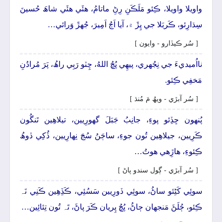
واويلا واويلا، ڪِئو مَلَڪَنِ رِڻِ ماتامُ، ھئَي ھئَي شاھَ حُسينَ
سِڌارِئو، ڪَربَلا جي پِڙَ ۾، آيا اَڄُ اَمِيرَ، جُهڙَ وَرائي…
[ سُر ڪيڏارو - وايون ]
نااُميديءَ جي نِجُهري، پيھِي پُڇُ اللهُ، چِٽو رَبِي راھُ، پَرَ مُرادُنِ
مَخفِي ڪِئو.
[ سُر آبڙي - ويھُ مَ مُنڌ ]
پُنهون ڇڏِئو پوءِ، جانِبُ جَبَلَ گهورِيين، تيلاھِين تَنگُون
ڪَرِيين، جيلاھِين تُون جوءِ، ساڄَنُ سُڃَ نِھارِيين، ڏُکِي ڏوھُ
ڪِئوءِ، ھاڙِھي ھوتُ…
[ سُر آبڙي - ڳول سندو پاڻ ]
سوئِي کَڻِئو ساڻُ، سوئِي ڏورِيين سَسُئِي، ڪَڏِھِين ڪَنِي نَہ
ڪِئو، ڄُلَڻَ مَنجهان ڄاڻُ، پُڇُ پِريان ڪَرَ پاڻَ، تَہ تُون تِئائِين…