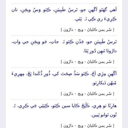
آھي گهَڻو اَگَهنِ جو، تَرسُ طَبِيبَنِ، ڪِئو وَسُ ويڄَنِ، تان
ڪِرِيءَ ري ڪِي نَہ ٿِئي.
[ سُر يمن ڪلياڻ - ويڄ ۽ دارُون ]
تَرسُ طَبِيبَنِ جو، جَڏَنِ ڪِئو نَہ جاتِ، جَو ويڄَنِ جي واتِ،
دارُوئا تَنھِن دُورِ ٿِئا.
[ سُر يمن ڪلياڻ - ويڄ ۽ دارُون ]
اَگَهنِ مِڙِي اَڄُ، ڪِئو سَڏُ صِحَتَ کي، ڏُورِ ڏُکَندا ڀَڄُ، مِھرِيءَ
مُنھُن ڏيکارِئو.
[ سُر يمن ڪلياڻ - ويڄ ۽ دارُون ]
ھارِئَا تو ھِرِي، ڪُپَجُ ڪايا سين ڪِئو، ڪِيَئِي جَي ڪِرِي، تَہ
تُون تَوانو ٿِيين.
[ سُر يمن ڪلياڻ - ويڄ ۽ دارُون ]