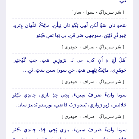
کي.
[ سُر سريراڳ - سيوا ۽ سار ]
سَڄو تان سَؤُ لَکَنِ لَھي ڀَڳو تان نِيلُنِ، ماڻِڪُ مُلَهان وِتَرو،
چَيو ڌُرِ ڌَڻِيَنِ، سوجهي صَرافَنِ، بي بَھا بَسِ ڪِئو.
[ سُر سريراڳ - صراف ۽ جوھري ]
اَمُلُ آڇِ مَ اُنِ کي، جٖي نَہ پَرُوڙِينِ مَتِ، جِتِ گَڏِجَئِي
جَوھَرِي، ماڻِڪُ تِتَھِين مَٽِ، جَنِ سونَ سين سَٽِ، تَنِ…
[ سُر سريراڳ - صراف ۽ جوھري ]
سونا وانءُ صَرافَ سِينءَ، ڀَڄِي ڇَڏِ بازِي، چاندِي ڪِئو
چَلائِيين، رُپو رَوازِي، ٿِيندو رَبُ قاضِي، تورِيندو تَدبيرَ سان.
[ سُر سريراڳ - صراف ۽ جوھري ]
سونا وانءُ صَرافَ سِينءَ، بازِي ڀَڄِي ڇَڏِ، چاندِي ڪِئو