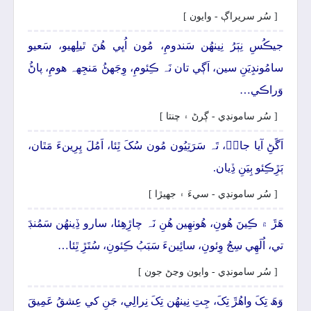
[ سُر سريراڳ - وايون ]
جيڪُسِ نِٻَرُ نِينھُن سَندومِ، مُون اُڀي ھُنَ ٿيلِهيو، سَعيو
سامُونڊِيَنِ سين، اَڳي تان نَہ ڪِئومِ، وِجَهڻُ مَنجِهہ ھومِ، پاڻُ
وَراڪي…
[ سُر سامونڊي - ڳرڻ ۽ چنتا ]
اَڱَڻِ آيا جانۡ، تَہ سَرَتِيُون مُون سُکَ ٿِئا، اَمُلَ پِرِينءَ مَٿان،
ٻَڙِڪِئو ٻِيَنِ ڏِيان.
[ سُر سامونڊي - سيءَ ۽ جهيڙا ]
ھَڙَ ۾ ڪِينَ ھُونِ، ھُونھِين ھُنِ نَہ چاڙِھِئا، سارو ڏِينھُن سَمُنڊَ
تي، اُلَھِي سِجُ وِئونِ، سائِينءَ سَبَبُ ڪِئونِ، سُتَڙِ ٿِئا…
[ سُر سامونڊي - وايون وڃڻ جون ]
وَھَ تِکَ واھُڙَ تِکَ، جِتِ نِينھُن تِکَ نِرالِي، جَنِ کي عِشقُ عَمِيقَ