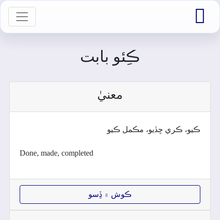

vigation
ڪِئو بابت
معنيٰ
ڪيو، ڪري ڇڏيو، مڪمل ڪيو
Done, made, completed
ڪوش ۾ ڏِسو