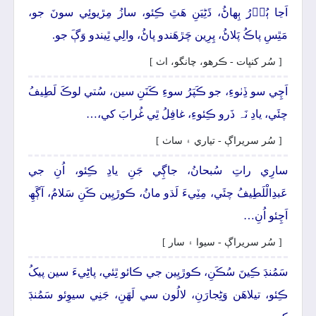
اَڃا ٻُوۡرُ ٻِھاڻُ، ڌَڻِيَنِ ھَٿِ ڪِئو، سازُ مِڙيوئِي سونَ جو،
مَٿِسِ پاڪُ پَلاڻُ، پِرِين چَڙھَندو پاڻُ، والِي ٿِيندو وَڳَ جو.
[ سُر کنڀات - ڪرھو، چانگو، اٺ ]
اَچِي سو ڏِٺوءِ، جو ڪَپَرُ سوءِ ڪَنَنِ سين، سُتي لوڪَ لَطِيفُ
چئَي، يادِ نَہ ذَرو ڪِئوءِ، غافِلُ ٿِي غُرابَ کي،…
[ سُر سريراڳ - تياري ۽ ساٺ ]
سارِي راتِ سُبحانُ، جاڳِي جَنِ يادِ ڪِئو، اُنِ جي
عَبدِالْلَطِيفُ چئَي، مِٽِيءَ لَڌو مانُ، ڪوڙيِين ڪَنِ سَلامُ، آڳَھِ
اَچِئو اُنِ…
[ سُر سريراڳ - سيوا ۽ سار ]
سَمُنڊَ ڪِينَ سُڪَنِ، ڪوڙيِين جي ڪائو ٿِئي، پاڻِيءَ سين پيکُ
ڪِئو، تيلاھَن وَڻِجارَنِ، لالُون سي لَھَنِ، جَنِي سيوِئو سَمُنڊَ