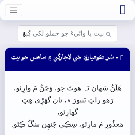

vigation

- سُر ڪوھياري جَي لاچارگي ۽ ساھس جو بيت
ھَلَڻُ
سَھان
نَہ
ھوتَ
جو،
وَڃَڻُ
مَ
وارِئو،
رَھو
راتِ
ڀَنڀورَ
۾،
تان
گهَڙِي
ھِتِ
گهارِئو،
مَعذُورِ
مَ
مارِئو،
سِڪِي
جَنھِن
سَڱُ
ڪِئو.