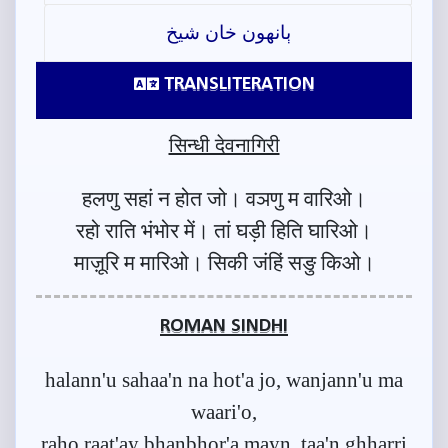
ٻانهون خان شيخ
TRANSLITERATION
सिन्धी देवनागिरी
हलणु सहां न होत जो। वञणु म वारिओ।
रहो राति भंभोर में। तां घड़ी हिति घारिओ।
माज़ूरि म मारिओ। सिकी जंहिं सङु किओ।
ROMAN SINDHI
halann'u sahaa'n na hot'a jo, wanjann'u ma
waari'o,
raho raat'ay bhanbhor'a mayn, taa'n ghharri