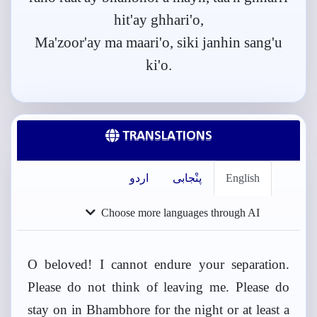
hit'ay ghhari'o,
Ma'zoor'ay ma maari'o, siki janhin sang'u
ki'o.
TRANSLATIONS
English
پنْجابی
اردو
Choose more languages through AI
O beloved! I cannot endure your separation.
Please do not think of leaving me. Please do
stay on in Bhambhore for the night or at least a