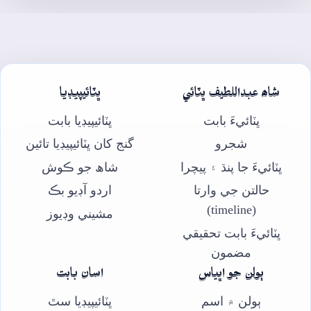
شاھ عبداللطيف ڀٽائي
ڀٽائيپيڊيا
ڀٽائيءَ بابت
ڀٽائيپيڊيا بابت
شجرو
گنج کان ڀٽائيپيڊيا تائين
ڀٽائيءَ جا پنڌ ۽ پيچرا
شاھ جو ڪوش
حالتن جي وارتا
اردو آڊيو بڪ
(timeline)
مشيني وڊيوز
ڀٽائيءَ بابت تحقيقي
مضمون
ٻولن جو اڀياس
اسان بابت
ٻولن ۾ اسم
ڀٽائيپيڊيا سٿ