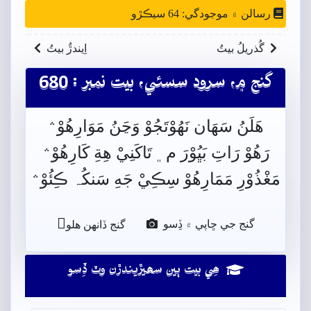
رسالن ۾ موجودگي: 64 سيڪڙو
گُذريلُ بيتُ
اِيندڙُ بيتُ
گنج ۾، سرود سسئي، بيت نمبر : 680
هَلَنُ سَھَان نَھُوْتَجُوْ وَڃَنُ مَوَارِهُوْ﮶
رَهُوْ رَاتِ بَڀُوْرَ م﮼ تَاکَنِيْ هِةِ کَارِهُوْ﮶
مَغْذُوْرِ مَمَارِهُوْ سِڪِيْ جَهِ سَنکُہ ڪِئُوْ﮶

گنج جي ڇاپي ۾ ڏِسو
گنج ڏانھن ھلو
ھِي بيت ٻين سھيڙيندڙن وٽ ڏِسو