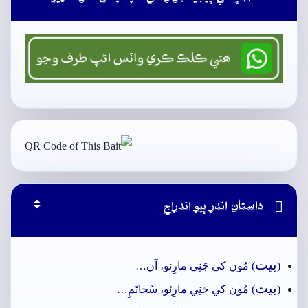

داستان اندر ٻيو اندراج
بيت
(
) مُون کي جَنِي مارِئو، آن…
بيت
(
) مُون کي جَنِي مارِئو، سُڃاتَمِ…