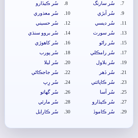
سُر سارنگ
سُر ڪيڏارو
سُر آبڙي
سُر معذوري
سُر ديسي
سُر حسيني
سُر سورٺ
سُر بروو سنڌي
سُر راڻو
سُر کاھوڙي
سُر رامڪلي
سُر پورب
سُر بلاول
سُر ليلا
سُر ڏھر
سُر جاجڪاڻي
سُر ڪاپائتي
سُر رِپ
سُر آسا
سُر گهاتو
سُر ڪيڏارو
سُر مارئي
سُر ڪاموڏ
سُر ڪارايل