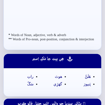
*
Words of Noun, adjective, verb & adverb
**
Words of Pro-noun, post-position, conjunction & interjection
ھِن بيت جا مُکيہ اِسم
ھَلَڻُ
ھوتَ
راتِ
ڀَنڀورَ
گهَڙِي
سَڱُ
ڀٽائي پيڊيا جو واٽس ائپ چئنل فالو ڪريو