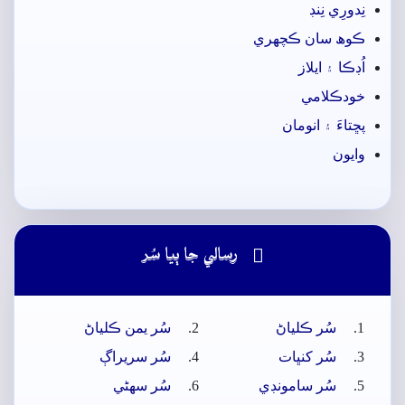
نِدورِي نِنڊ
ڪوھ سان ڪچھري
اُڊڪا ۽ ايلاز
خودڪلامي
پڇتاءَ ۽ انومان
وايون

رسالي جا ٻيا سُر
سُر ڪلياڻ
سُر يمن ڪلياڻ
سُر کنڀات
سُر سريراڳ
سُر سامونڊي
سُر سھڻي