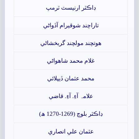
ڊاڪٽر ارنيسٽ ٽرمپ
تاراچند شوقيرام آڏواڻي
ھوتچند مولچند گربخشاڻي
غلام محمد شاھواڻي
محمد عثمان ڏيپلائي
علامہ آءِ. آءِ. قاضي
ڊاڪٽر بلوچ (1269-1270 ھ)
عثمان علي انصاري