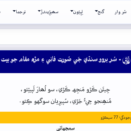
سُر وار
گنج
لِپِيُون
سھيڙِيندڙَ
ترجما
ش
- سُر بروو سنڌي جَي صُورت فانِي ۽ مڙه مقام جو بيت

جِيئَن
ڪَڙو
مَنجِهہ
ڪَڙي،
سو
لُھارَ
لَپيٽِئو،
مُنھِنجو
جِيءُ
جَڙي،
سُپيرِيان
سوگهو
ڪِئو.
: 77 سيڪڙو
سمجهاڻي