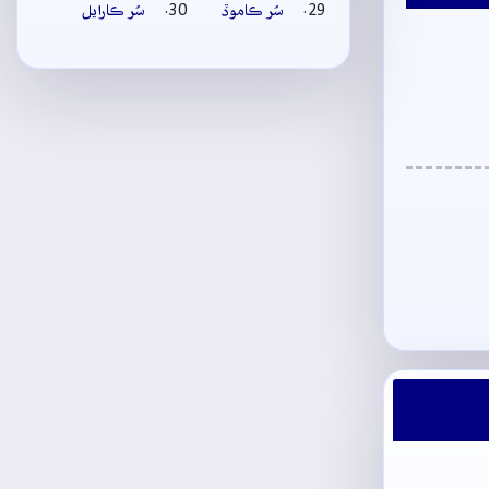
سُر ڪاموڏ
سُر ڪارايل