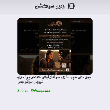
وڊيو سيڪشن
جِيئَن ڪَڙو مَنجِهہ ڪَڙي، سو لُھارَ لَپيٽِئو، مُنھِنجو جِيءُ جَڙي،
سُپيرِيان سوگهو ڪِئو.
Source:
Bhittaipedia