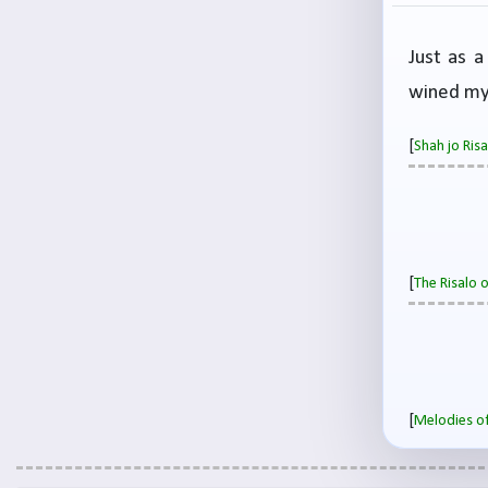
Just as a
wined my 
[
Shah jo Ri
[
The Risalo 
[
Melodies of