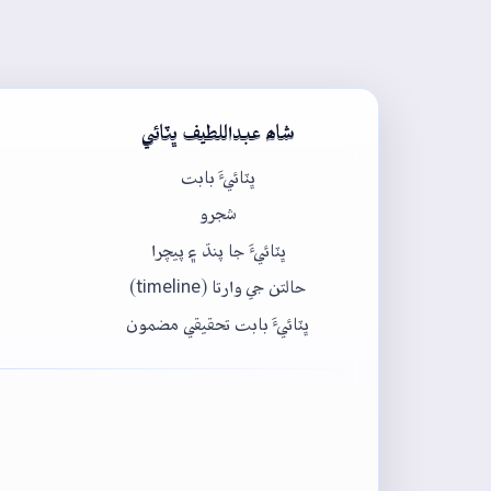
شاھ عبداللطيف ڀٽائي
ڀٽائيءَ بابت
شجرو
ڀٽائيءَ جا پنڌ ۽ پيچرا
حالتن جي وارتا (timeline)
ڀٽائيءَ بابت تحقيقي مضمون