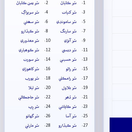
سُر ڪلياڻ
سُر يمن ڪلياڻ
سُر کنڀات
سُر سريراڳ
سُر سامونڊي
سُر سھڻي
سُر سارنگ
سُر ڪيڏارو
سُر آبڙي
سُر معذوري
سُر ديسي
سُر ڪوھياري
سُر حسيني
سُر سورٺ
سُر راڻو
سُر کاھوڙي
سُر رامڪلي
سُر پورب
سُر بلاول
سُر ليلا
سُر ڏھر
سُر جاجڪاڻي
سُر ڪاپائتي
سُر رِپ
سُر آسا
سُر گهاتو
سُر ڪيڏارو
سُر مارئي