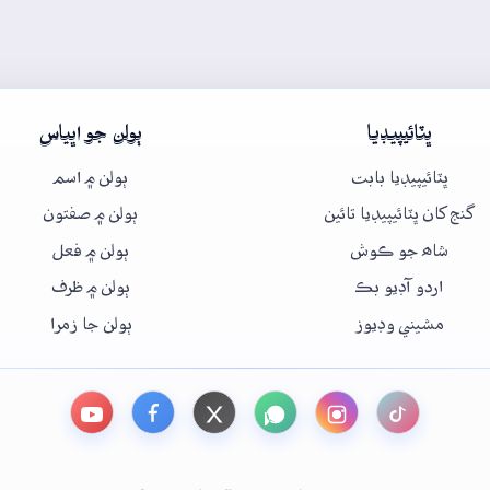
ڀٽائيپيڊيا
ٻولن جو اڀياس
ڀٽائيپيڊيا بابت
ٻولن ۾ اسم
گنج کان ڀٽائيپيڊيا تائين
ٻولن ۾ صفتون
شاھ جو ڪوش
ٻولن ۾ فعل
اردو آڊيو بڪ
ٻولن ۾ ظرف
مشيني وڊيوز
ٻولن جا زمرا