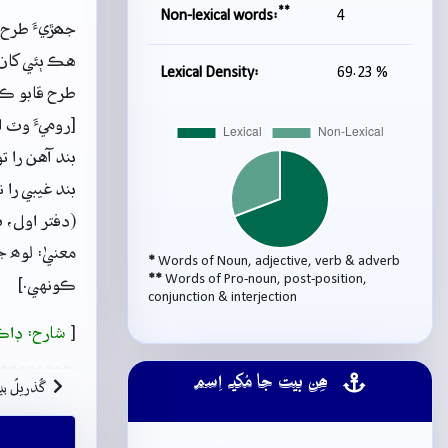
**
Non-lexical words:
4
جھڙيءَ طرح 
هڪ ٻئي کان 
Lexical Density:
69.23 %
طرح قابو ڪر
[روميءَ وٽ 
بند آهن را ت
بند غيبي را 
(دفتر اول، ب 48
معنيٰ: لوھ 
*
Words of Noun, adjective, verb & adverb
**
Words of Pro-noun, post-position,
ڪونهي.]
conjunction & interjection
[
شارح: ڊاڪ
ھِن بيت جا مُکيہ اِسم
گُذريلُ بي