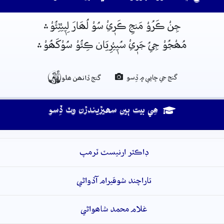
جِنْ ڪَرُوْ مَنجِ ڪَرٖيْ سُوْ لُھَارَ لِپٖيْٽِئُوْ﮶
مُھْجُوْ جِيُ جَرٖيْ سُپٖيْرِيَان ڪِئُوْ سُوْکَھُوْ﮶

گنج جي ڇاپي ۾ ڏِسو
گنج ڏانھن ھلو
ھِي بيت ٻين سھيڙيندڙن وٽ ڏِسو
ڊاڪٽر ارنيسٽ ٽرمپ
تاراچند شوقيرام آڏواڻي
غلام محمد شاھواڻي