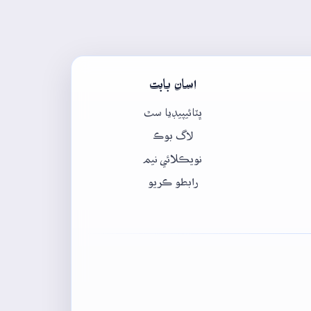
اسان بابت
ڀٽائيپيڊيا سٿ
لاگ بوڪ
نويڪلائي نيم
رابطو ڪريو