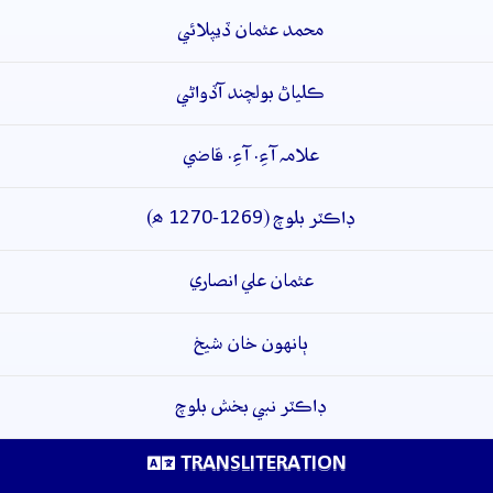
محمد عثمان ڏيپلائي
ڪلياڻ بولچند آڏواڻي
علامہ آءِ. آءِ. قاضي
ڊاڪٽر بلوچ (1269-1270 ھ)
عثمان علي انصاري
ٻانهون خان شيخ
ڊاڪٽر نبي بخش بلوچ
TRANSLITERATION