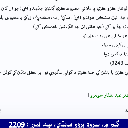
لوهار ڪڙو ڪڙي ۾ ملائي مضبوط ڪري ڳنڍي ڇڏيندو آهي (جو ان کان پو
جدا ٿيڻ مشڪل هوندو آهي)، ساڳيءَ ريت منھنجيءَ دل کي بہ محبوبن پاڻ
ي ڇڏيو آهي (جو هاڻي ان جو الڳ ٿيڻ ناممڪن آهي).
اهو خيال هن ريت ملي ٿو:
وان کردن جدا،
نداند کس دوا.
32)
جي ڪڙن يا ٻنڌڻ کي جدا ڪري يا کولي سگهجي ٿو، پر لڪل ٻنڌڻ کي کولڻ 
ٽر عبدالغفار سومرو
]
تُ
ا
گنج ۾، سرود بروو سنڌي، بيت نمبر : 2209