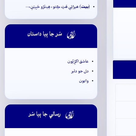
بيت
(
) ھيرائِي ھَٿِ ڪِئو، ھِينئَڙو حَبِيبَنِ،…

سُر جا ٻيا داستان
عاشق اکڙِيُون
دل جو دلبر
وايون

رسالي جا ٻيا سُر