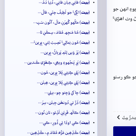
بيت
(
) فانِي مِيان فانِي، دُنِيا دَمُ…
ءِ انهن جو
بيت
(
) لَڳِيءَ جو لَطِيفُ چئَي، قالُ…
 وٽ اهڙيءَ
بيت
(
) ماڻُهو گُهرَنِ مالُ، آئُون سَڀَ…
بيت
(
) مُئا مَنجِهہ مُقامَ، سِڪَنِ ٿا…
بيت
(
) مُون نِماڻِيءَ نَصِيبُ ٿِئي، پِرِينءَ…
بيت
(
) پَرَ وَسِ ٿِئَمِ پَرياڻُ، پِرِين…
بيت
(
) ڀَرِ ڀَنجُهوءِ ويھِي، ڪِھَڙِي ڪَندين…
بيت
(
) ڀَلِي ڪِيَئِي ڀَلا پِرِين، مُون…
جو ڪو رستو
بيت
(
) ڀَلِي ڪِيَئِي ڀَلا پِرِين، ھِيئَن…
بيت
(
) ڇا کي وَڃِئو ڇو، ٻيلِي…
بيت
(
) ڌَڙَ تي دُونھَن جِيئَن، سِرَ…
بيت
(
) ڪالَهہ قَرِيَنِ لَڏِئو، تان تُون…
ِيندڙُ بيتُ
بيت
(
) ڪي اوڏا ئِي ڏُورِ، ڪي…
بيت
(
) ڪَڏِھِين مَڙُه مُقامَ ۾، ڪَڏِھِين…