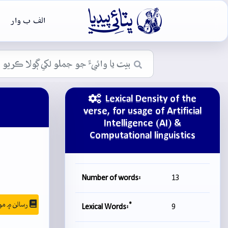

الف ب وار
Lexical Density of the
verse, for usage of Artificial
Intelligence (AI) &
Computational linguistics
Number of words:
13
رسالن ۾ موجودگي
*
Lexical Words:
9