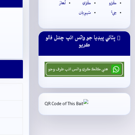
ڪَڙو
ڪَڙي
لُھارَ
جِيءُ
سُپيرِيان
ڀٽائي پيڊيا جو واٽس ائپ چئنل فالو
ڪريو