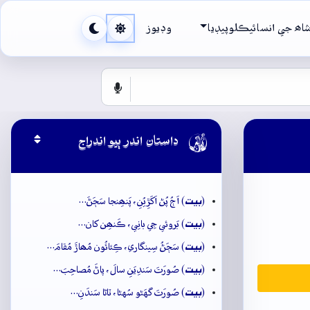
اھ جي انسائيڪلوپيڊيا
وڊيوز

داستان اندر ٻيو اندراج
بيت
(
) اَڄُ پُڻ اَکَڙِيُنِ، پَنھِنجا سَڄَڻَ…
بيت
(
) بَروئي جِي بانِي، ڪَنھِن کان…
بيت
(
) سَڄَڻُ سِينگاري، ڪِئائُون مُھاڙَ مُقامَ…
بيت
(
) صُورَتَ سَندِيَنِ سالَ، پاڻَ مُصاحِبَ…
بيت
(
) صُورَتَ گهَڻو سُهڻا، ٽاڻا سَندَنِ…