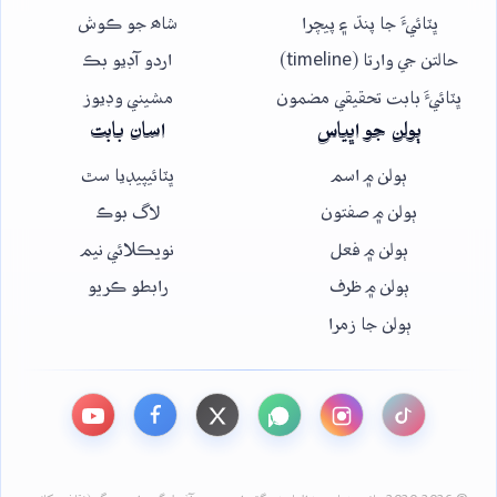
ڀٽائيءَ جا پنڌ ۽ پيچرا
شاھ جو ڪوش
حالتن جي وارتا (timeline)
اردو آڊيو بڪ
ڀٽائيءَ بابت تحقيقي مضمون
مشيني وڊيوز
ٻولن جو اڀياس
اسان بابت
ٻولن ۾ اسم
ڀٽائيپيڊيا سٿ
ٻولن ۾ صفتون
لاگ بوڪ
ٻولن ۾ فعل
نويڪلائي نيم
ٻولن ۾ ظرف
رابطو ڪريو
ٻولن جا زمرا