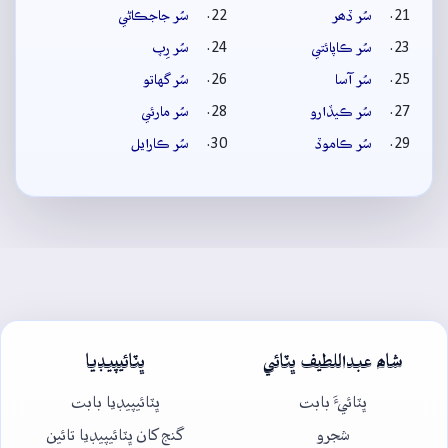
سُر ڏھر
سُر جاجڪاڻي
سُر ڪاپائتي
سُر رِپ
سُر آسا
سُر گهاتو
سُر ڪيڏارو
سُر مارئي
سُر ڪاموڏ
سُر ڪارايل
شاھ عبداللطيف ڀٽائي
ڀٽائيپيڊيا
ڀٽائيءَ بابت
ڀٽائيپيڊيا بابت
شجرو
گنج کان ڀٽائيپيڊيا تائين