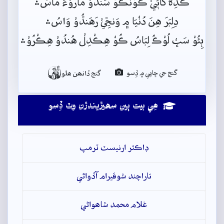
ڪَڎِہْ کَائٖيْ ڪُوْنَڪُوْ سَندُوْ مَارُوْءَ مَاسُ﮶
دِلِبَرَ هِنَ دُنْيَا م﮼ وَنڃِّيْ رَهَندُّوْ وَاسُ﮶
ٻِئُوْ سَڀْ لُوْڪُ لِبَاسُ ڪُوْ هِڪْدِلْ هُندُوْ هِڪْرُوْ﮶

گنج جي ڇاپي ۾ ڏِسو
گنج ڏانھن ھلو
ھِي بيت ٻين سھيڙيندڙن وٽ ڏِسو
ڊاڪٽر ارنيسٽ ٽرمپ
تاراچند شوقيرام آڏواڻي
غلام محمد شاھواڻي