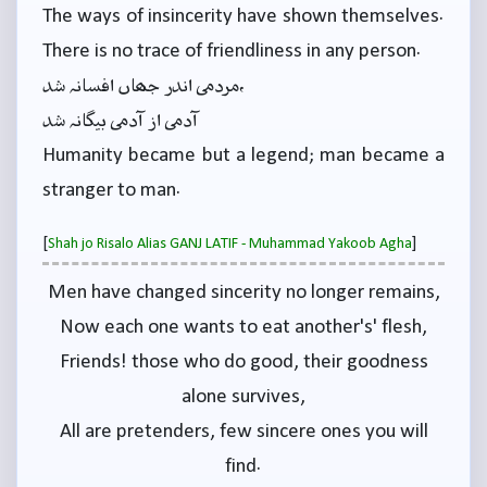
The ways of insincerity have shown themselves.
There is no trace of friendliness in any person.
مردمی اندر جہاں افسانہ شد،
آدمی از آدمی بیگانہ شد
Humanity became but a legend; man became a
stranger to man.
[
]
Shah jo Risalo Alias GANJ LATIF - Muhammad Yakoob Agha
Men have changed sincerity no longer remains,
Now each one wants to eat another's' flesh,
Friends! those who do good, their goodness
alone survives,
All are pretenders, few sincere ones you will
find.