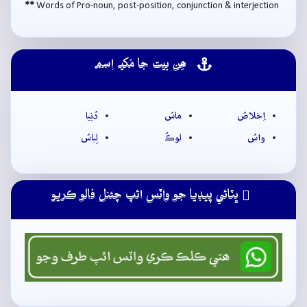
**
Words of Pro-noun, post-position, conjunction & interjection
ھِن بيت جا مُکيہ اِسم
اِخلاصُ
ماسُ
دُنِيا
واسُ
لوڪُ
لِباسُ
ڀٽائي پيڊيا جو واٽس ائپ چئنل فالو ڪريو