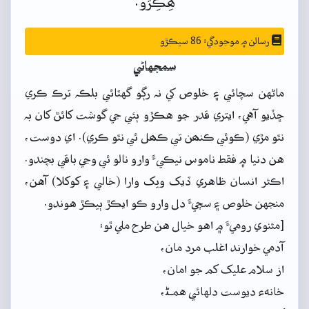
ھِڪِڙو.
رسالن ۾ موجودگي: 86 سيڪڙو
سمجهاڻي
ماڻهن سچائي ۽ خلوص کي نہ رڳو گهٽائي بلڪہ ترڪ ڪري
ڇڏيو آهي، ايتري قدر جو هڪڙو ٻئي جي گوشت کائڻ کان بہ
نٿو مڙي (ڪوئي ڪنھن تي ڪھل ئي نٿو ڪري). اي دوست،
هن دنيا ۾ فقط ناموس نيڪيءَ وارو نالو ئي وڃي باقي بچندو.
اڪثر انسان ظاهري ڏيک ويک وارا (خالي ۽ کوکلا) آهن،
منجهن خلوص ۽ سچيءَ دل وارو ڪو ايڪڙ ٻيڪڙ هوندو.
[مثنوي روميءَ ۾ اهو خيال هن طرح ملي ٿو:
آدمي خوارند اغلب مرد مان،
از سلام عليک کم جو امان،
خانهء ديوست دلهائي همـﮣ،