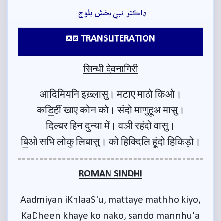
ڊاڪٽر نبي بخش بلوچ
TRANSLITERATION
सिन्धी देवनागिरी
आदिमियनि इख़्लासु। मटाए माठो किओ।
कडि॒हीं खाए कोन को। संदो माणुहूअ मासु।
दिल्बर हिन दुन्या में। वञी रहंदो वासु।
बि॒ओ सभि लोकु लिबासु। को हिक्दिलि हूंदो हिकिड़ो।
ROMAN SINDHI
Aadmiyan iKhlaaS'u, mattaye mathho kiyo,
KaDheen khaye ko nako, sando mannhu'a