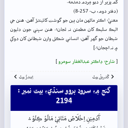
کم پزير از ديو مِردم دمدمه.
(دفتر دوم، ب- 257-8)
معنيٰ: اڪثر ماڻهن مان ٻين جو گوشت کائيندڙ آهن. هنن جي
اليڪ سليڪ کان مطمئن نہ ٿجانءِ. هنن سڀني جون دليون
شيطان جو گهر آهن. انساني شڪل وارن شيطانن کان دوکي
۾ نہ اچجانءِ.]
[
شارح: ڊاڪٽر عبدالغفار سومرو
]
گُذريلُ بيتُ
اِيندڙُ بيتُ
گنج ۾، سرود بروو سنڌي، بيت نمبر :
2194
آَدَمِيَنِ اِخْلَاصُ مَٽَائٖيْ مَاٽُوْ ڪِئُوْ﮶