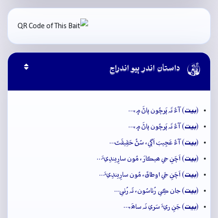

داستان اندر ٻيو اندراج
بيت
(
) آءُ تَہ پَرچُون پاڻَ ۾،…
بيت
(
) آءُ تَہ پَرچُون پاڻَ ۾،…
بيت
(
) آءُ عَجِيبَ اَڳي، سُڻُ حَقِيقَتَ…
بيت
(
) اَچَنِ جي ھيڪارَ، مُون سارِيندِيءَ…
بيت
(
) اَچَنِ جَي اوطاقَ، مُون سارِيندِيءَ…
بيت
(
) جان ڪِي رُٺاسُون، تَہ رُٺي…
بيت
(
) جَنِ ريءَ سَري نَہ ساھَ،…