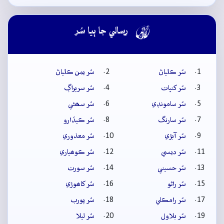

رسالي جا ٻيا سُر
سُر ڪلياڻ
سُر يمن ڪلياڻ
سُر کنڀات
سُر سريراڳ
سُر سامونڊي
سُر سھڻي
سُر سارنگ
سُر ڪيڏارو
سُر آبڙي
سُر معذوري
سُر ديسي
سُر ڪوھياري
سُر حسيني
سُر سورٺ
سُر راڻو
سُر کاھوڙي
سُر رامڪلي
سُر پورب
سُر بلاول
سُر ليلا