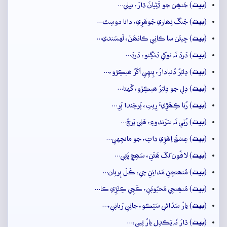
بيت
(
) جَنھِن جو ڌَڻِيانَ ڌارَ، ٻيلِي…
بيت
(
) جُنگَ نِھاري جَوھَرِي، دانا دوسِتَ…
بيت
(
) جِيئَن سا ڪانِي ڪانھَنۡ، لَهسَندي…
بيت
(
) دَردَ نَہ توکي دَنگِئو، دَردَ…
بيت
(
) دِلبَرُ دُنيادارُ، ٻِنهِي اَکَرُ ھيڪِڙو،…
بيت
(
) دِلِ جو دِلبَرُ ھيڪِڙو، گَهڻا…
بيت
(
) رُٺا ڪِھَڙِيءَ رِيتِ، پَرچَندا پَرِ…
بيت
(
) رُٺِي نَہ سَرَندوءِ، ھَلِي پَرچُ…
بيت
(
) عِشقُ اِھَڙِي ذاتِ، جو مانجِهي…
بيت
(
) لافُون لَکَ ھَڻَنِ، سَھِڄِ پَئِي…
بيت
(
) مُنھنجِنِ مَدائِنِ جِي، ڪَلَ پِريان…
بيت
(
) مُنھِنجِي مَحبُوبَنِ، ڪَچِي ڪِئَڙِي ڪا…
بيت
(
) يارُ سَڏائي سَڀَڪو، جانِي زَبانِي،…
بيت
(
) ڌارَ نَہ يَڪدِلِ يارُ ٿِيي،…