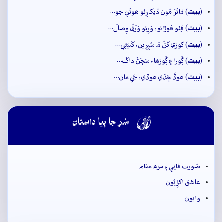
بيت
(
) ڏاتَرَ مُون ڏيکارِئو ھوتَنِ جو…
بيت
(
) ڦِٽو ڦوڙائو، وَرِئو وَرَقُ وِصالَ…
بيت
(
) کوڙي کَڻُ مَ سُپِرِين، کَنيَئِي…
بيت
(
) ڳَورا ۽ ڳُوڙھا، سَڄَڻَ ڊاکَ…
بيت
(
) ھوڏَ ڇَڏي ھوڏي، جَي مان…

سُر جا ٻيا داستان
صُورت فانِي ۽ مڙه مقام
عاشق اکڙِيُون
وايون