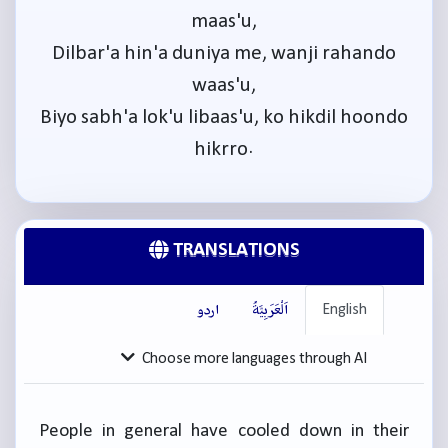
maas'u,
Dilbar'a hin'a duniya me, wanji rahando
waas'u,
Biyo sabh'a lok'u libaas'u, ko hikdil hoondo
hikrro.
TRANSLATIONS
English
اَلْعَرَبِيَّةُ
اردو
Choose more languages through AI
People in general have cooled down in their