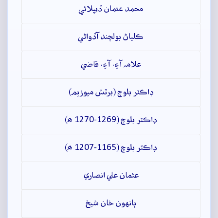
محمد عثمان ڏيپلائي
ڪلياڻ بولچند آڏواڻي
علامہ آءِ. آءِ. قاضي
ڊاڪٽر بلوچ (برٽش ميوزيم)
ڊاڪٽر بلوچ (1269-1270 ھ)
ڊاڪٽر بلوچ (1165-1207 ھ)
عثمان علي انصاري
ٻانهون خان شيخ