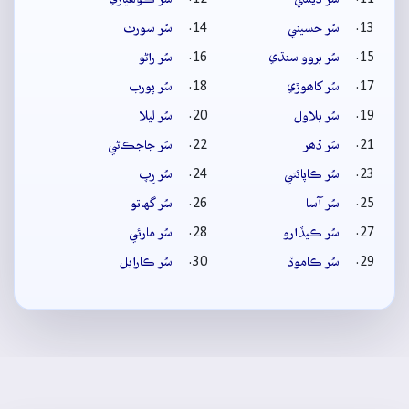
سُر حسيني
سُر سورٺ
سُر بروو سنڌي
سُر راڻو
سُر کاھوڙي
سُر پورب
سُر بلاول
سُر ليلا
سُر ڏھر
سُر جاجڪاڻي
سُر ڪاپائتي
سُر رِپ
سُر آسا
سُر گهاتو
سُر ڪيڏارو
سُر مارئي
سُر ڪاموڏ
سُر ڪارايل