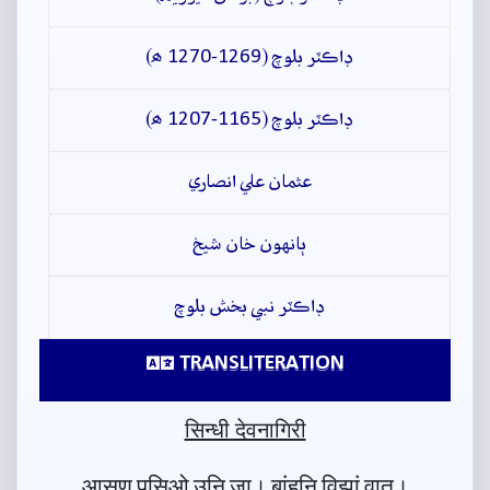
ڊاڪٽر بلوچ (1269-1270 ھ)
ڊاڪٽر بلوچ (1165-1207 ھ)
عثمان علي انصاري
ٻانهون خان شيخ
ڊاڪٽر نبي بخش بلوچ
TRANSLITERATION
सिन्धी देवनागिरी
आसण पसिओ उनि जा। बां॒हुनि विझां वात।