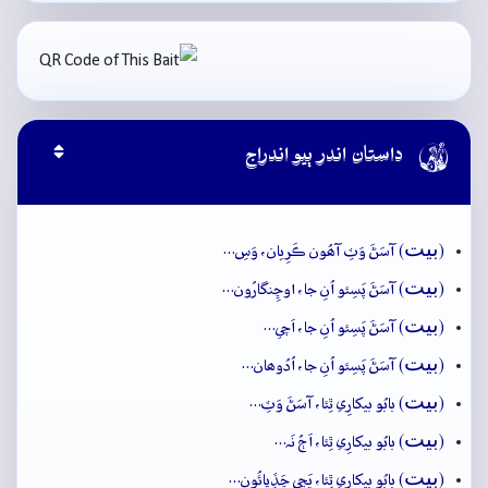

داستان اندر ٻيو اندراج
بيت
(
) آسَڻَ وَٽِ آھُون ڪَرِيان، وَسِ…
بيت
(
) آسَڻَ پَسِئو اُنِ جا، اوڇِنگارُون…
بيت
(
) آسَڻَ پَسِئو اُنِ جا، اَچي…
بيت
(
) آسَڻَ پَسِئو اُنِ جا، اُدُوھان…
بيت
(
) بابُو بيکارِي ٿِئا، آسَڻَ وَٽِ…
بيت
(
) بابُو بيکارِي ٿِئا، اَڄُ نَہ…
بيت
(
) بابُو بيکارِي ٿِئا، ڀَڃي ڇَڏِيائُون…