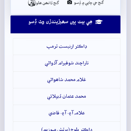

گنج جي ڇاپي ۾ ڏِسو
گنج ڏانھن ھلو
ھِي بيت ٻين سھيڙيندڙن وٽ ڏِسو
ڊاڪٽر ارنيسٽ ٽرمپ
تاراچند شوقيرام آڏواڻي
غلام محمد شاھواڻي
محمد عثمان ڏيپلائي
علامہ آءِ. آءِ. قاضي
ڊاڪٽر بلوچ (برٽش ميوزيم)