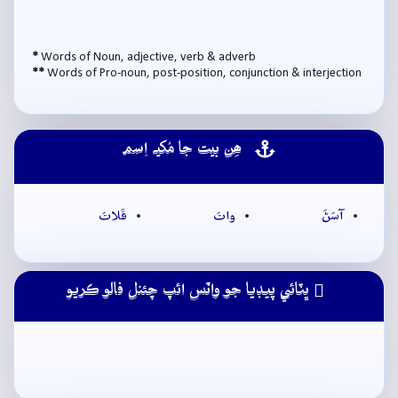
*
Words of Noun, adjective, verb & adverb
**
Words of Pro-noun, post-position, conjunction & interjection
ھِن بيت جا مُکيہ اِسم
آسَڻَ
واتَ
قَلاتَ
ڀٽائي پيڊيا جو واٽس ائپ چئنل فالو ڪريو