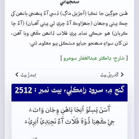
سمجهاڻي
هُنن جوڳين جا تڪيا (اُجڙيل ماڳ) ڏسي آءٌ پنھنجي ٻانھن کي
چڪ پيئي وجھان (جھڙاوڪ آءٌ چري ٿي پيئي آهيان) (آءٌ ڇا
ڪريان) هو جيڪي تمام پري قلات ڏانھن ڪَھي ويا آهن،
تن کان سواءِ منھنجو جياپو مشڪل پيو معلوم ٿئي.
[
شارح: ڊاڪٽر عبدالغفار سومرو
]
گُذريلُ بيتُ
اِيندڙُ بيتُ
گنج ۾، سرود رامڪلِي، بيت نمبر : 2512
آَسَنَ پَسِئُوْ اُنِجَا ٻَاهُنِ وِجَان وَاتَ﮶
جٖيْ ڪَھِيَا ڎُوْہُ قَلَاتَ آَءٌ نَجِيَدِيْ اُنِرٖيْ﮶