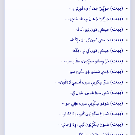
بيت
(
) جوڳِيَڙا جَھانَ ۾، نُورِي ۽…
بيت
(
) جوڳِيَڙا جَھانَ ۾، ھُئا مَنجِهہ…
بيت
(
) جيڪي مُون نِيو، نَہ تَہ…
بيت
(
) جيڪي مُون کي تاڻ، پَڳَھَ…
بيت
(
) جيڪي مُون کي ني، پَڳَھَ…
بيت
(
) جُزُ وِڃايو جوڳِيين، ڪُلَ سين…
بيت
(
) جُسي سَنڌو جَو ڪَري سو…
بيت
(
) سَتُرُ سِڱَڙِيَنِ سين، لَحظي لاٿائُون،…
بيت
(
) سُتِي سيڄَ ھُياسِ، مُون کي…
بيت
(
) سُوڌو سِڱَرِيَنِ سين، ڪِي جو…
بيت
(
) صُبوحَ سِڱَڙِيُون کَڻِي، وِئا دُکائي…
بيت
(
) صُبوحَ سِڱَڙِيُون کَڻِي، وِئا وَڄائي…
بيت