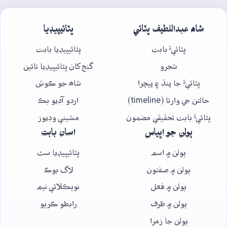
شاھ عبداللطيف ڀٽائي
ڀٽائيپيڊيا
ڀٽائيءَ بابت
ڀٽائيپيڊيا بابت
شجرو
گنج کان ڀٽائيپيڊيا تائين
ڀٽائيءَ جا پنڌ ۽ پيچرا
شاھ جو ڪوش
حالتن جي وارتا (timeline)
اردو آڊيو بڪ
ڀٽائيءَ بابت تحقيقي مضمون
مشيني وڊيوز
ٻولن جو اڀياس
اسان بابت
ٻولن ۾ اسم
ڀٽائيپيڊيا سٿ
ٻولن ۾ صفتون
لاگ بوڪ
ٻولن ۾ فعل
نويڪلائي نيم
ٻولن ۾ ظرف
رابطو ڪريو
ٻولن جا زمرا