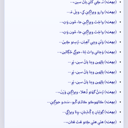
بيت
(
) نَہ ڪِي کَڻَنِ پاڻَ سين،…
بيت
(
) وارو ويراڳِيَنِ کي، ويلَ مَ…
بيت
(
) واڄَٽَ ويراڳِينِ جا، مُون وَٽِ…
بيت
(
) واڄَٽَ ويراڳِيَنِ جا، مُون وَٽِ…
بيت
(
) وَٽَنِ ويٺِي آھِيان، ڏِسِئو ڪِينَ…
بيت
(
) وَڄائي واٽَ ٿِئا، جوڳِي جُڳاڻين،…
بيت
(
) پاڻِهين ويٺا پاڻَ سين، پَرِ…
بيت
(
) پاڻِهين ويٺا پاڻَ سين، پَرِ…
بيت
(
) پاڻِهين ويٺا پاڻَ سين، پَرِ…
بيت
(
) ڏِسَڻُ گهَڻو ڏُھلا، ويراڳِيَنِ وَرَنَ،…
بيت
(
) ڪالهوڪو ڪاڏي گَيو، سَندو جوڳِيَنِ…
بيت
(
) ڳولِيانِ ۽ ڳُنڌِيانِ، وِئا ويراڳِي…
بيت
(
) ھئَي ھئَي ڪِئو ھَٿَ ھَڻان،…