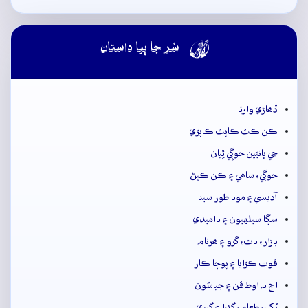

سُر جا ٻيا داستان
ڏھاڙي وارتا
ڪن ڪٽ ڪاپٽ ڪاپڙي
جي ڀانيَين جوڳِي ٿِيان
جوڳي، سامي ۽ ڪن ڪپڻ
آديسي ۽ مونا طور سينا
سڳا سيلهيون ۽ نااميدي
بازار، ناٿ، گرو ۽ ھرنام
قوت ڪڙايا ۽ پوڄا ڪار
اڄ نہ اوطاقن ۽ جياسُون
بُک، طعام، گدا ۽ گبري