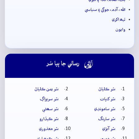
الله، آدم، جوڳي ۽ سنياسي
ٽيھ اکري
وايون

رسالي جا ٻيا سُر
سُر ڪلياڻ
سُر يمن ڪلياڻ
سُر کنڀات
سُر سريراڳ
سُر سامونڊي
سُر سھڻي
سُر سارنگ
سُر ڪيڏارو
سُر آبڙي
سُر معذوري
سُر ديسي
سُر ڪوھياري