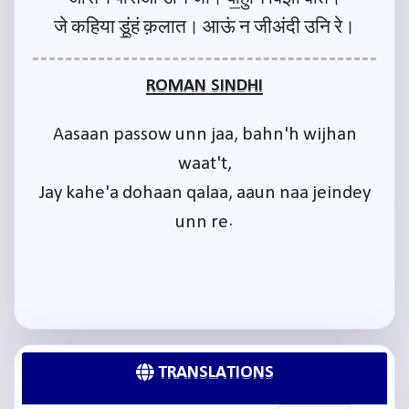
जे कहिया डूं॒हं क़लात। आऊं न जीअंदी उनि रे।
ROMAN SINDHI
Aasaan passow unn jaa, bahn'h wijhan
waat't,
Jay kahe'a dohaan qalaa, aaun naa jeindey
unn re.
TRANSLATIONS