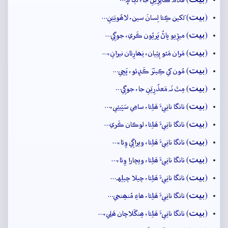
(
) قَدَمَ ڪاپَڙِيَنِ جا، لَڳا ۾…
بيت
(
) لَکين ڪِئا لِسانَ سين، لاھُوتِيَنِ…
بيت
(
) ميڙِيو ڀاڻُ ڀَريُون ڪَري، جوڳِي…
بيت
(
) مَران مَٿو پِٽِيان، نِھارِئان نيرانِ،…
بيت
(
) مُون کي ڪِينَرَ ڪَڍِئو، ڀَڃِي…
بيت
(
) مِٽَ نَہ مَعذُرِيَنِ جا، جوڳِي…
بيت
(
) نانگا نانِيءَ ھَلِئا، سامِي سَڀَيئِي،…
بيت
(
) نانگا نانِيءَ ھَلِئا، لوڪان ڪَري…
بيت
(
) نانگا نانِيءَ ھَلِئا، ويراڳِي وِئا،…
بيت
(
) نانگا نانِيءَ ھَلِئا، ويچارا وِئا،…
بيت
(
) نانگا نانِيءَ ھَلِئا، چيلا چيلِهہ…
بيت
(
) نانگا نانِيءَ ھَلِئا، ھاءِ مُنھِنجي…
بيت
(
) نانگا نانِيءَ ھَلِئا، ھِنگَلاچان ھَلِي،…