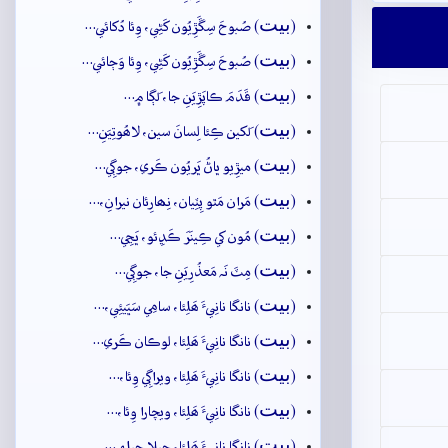
بيت
(
) صُبوحَ سِڱَڙِيُون کَڻِي، وِئا دُکائي…
بيت
(
) صُبوحَ سِڱَڙِيُون کَڻِي، وِئا وَڄائي…
بيت
(
) قَدَمَ ڪاپَڙِيَنِ جا، لَڳا ۾…
بيت
(
) لَکين ڪِئا لِسانَ سين، لاھُوتِيَنِ…
بيت
(
) ميڙِيو ڀاڻُ ڀَريُون ڪَري، جوڳِي…
بيت
(
) مَران مَٿو پِٽِيان، نِھارِئان نيرانِ،…
بيت
(
) مُون کي ڪِينَرَ ڪَڍِئو، ڀَڃِي…
بيت
(
) مِٽَ نَہ مَعذُرِيَنِ جا، جوڳِي…
بيت
(
) نانگا نانِيءَ ھَلِئا، سامِي سَڀَيئِي،…
بيت
(
) نانگا نانِيءَ ھَلِئا، لوڪان ڪَري…
بيت
(
) نانگا نانِيءَ ھَلِئا، ويراڳِي وِئا،…
بيت
(
) نانگا نانِيءَ ھَلِئا، ويچارا وِئا،…
بيت
(
) نانگا نانِيءَ ھَلِئا، چيلا چيلِهہ…