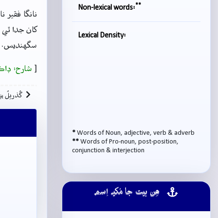
**
Non-lexical words:
نانگا فقير 
کان جدا ٿي و
Lexical Density:
سگهنديس.
[
شارح: ڊاڪ
گُذريلُ بي
*
Words of Noun, adjective, verb & adverb
**
Words of Pro-noun, post-position,
conjunction & interjection
ھِن بيت جا مُکيہ اِسم