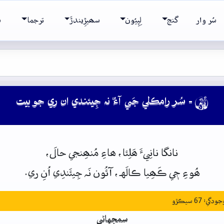
سُر وار
گنج
لِپِيُون
سھيڙِيندڙَ
ترجما
ش
- سُر رامڪلي جَي آءٌ نہ جِيئندي ان ري جو بيت

نانگا
نانِيءَ
ھَلِئا،
ھاءِ
مُنھِنجي
حالَ،
ھُوءِ
جٖي
ڪَھِيا
ڪالَهہ،
آئُون
نَہ
جِيئَندِي
اُنِ
ري.
: 67 سيڪڙو
سمجهاڻي