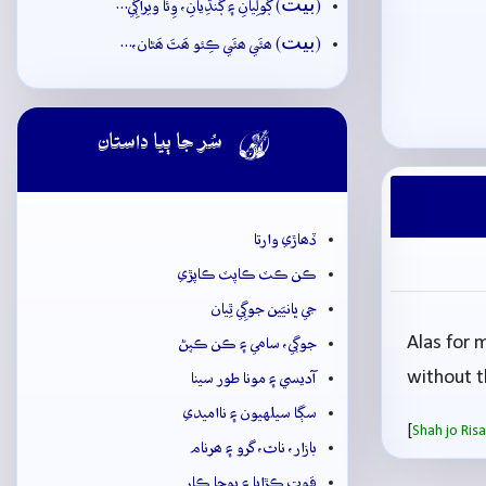
بيت
(
) ڳولِيانِ ۽ ڳُنڌِيانِ، وِئا ويراڳِي…
بيت
(
) ھئَي ھئَي ڪِئو ھَٿَ ھَڻان،…

سُر جا ٻيا داستان
ڏھاڙي وارتا
ڪن ڪٽ ڪاپٽ ڪاپڙي
جي ڀانيَين جوڳِي ٿِيان
Alas for 
جوڳي، سامي ۽ ڪن ڪپڻ
without t
آديسي ۽ مونا طور سينا
سڳا سيلهيون ۽ نااميدي
[
Shah jo Ri
بازار، ناٿ، گرو ۽ ھرنام
قوت ڪڙايا ۽ پوڄا ڪار