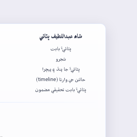
شاھ عبداللطيف ڀٽائي
ڀٽائيءَ بابت
شجرو
ڀٽائيءَ جا پنڌ ۽ پيچرا
حالتن جي وارتا (timeline)
ڀٽائيءَ بابت تحقيقي مضمون