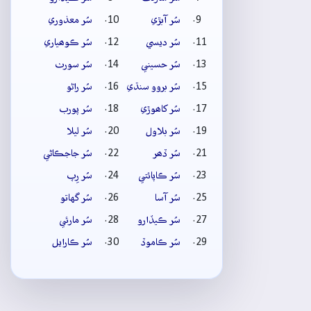
سُر آبڙي
سُر معذوري
سُر ديسي
سُر ڪوھياري
سُر حسيني
سُر سورٺ
سُر بروو سنڌي
سُر راڻو
سُر کاھوڙي
سُر پورب
سُر بلاول
سُر ليلا
سُر ڏھر
سُر جاجڪاڻي
سُر ڪاپائتي
سُر رِپ
سُر آسا
سُر گهاتو
سُر ڪيڏارو
سُر مارئي
سُر ڪاموڏ
سُر ڪارايل