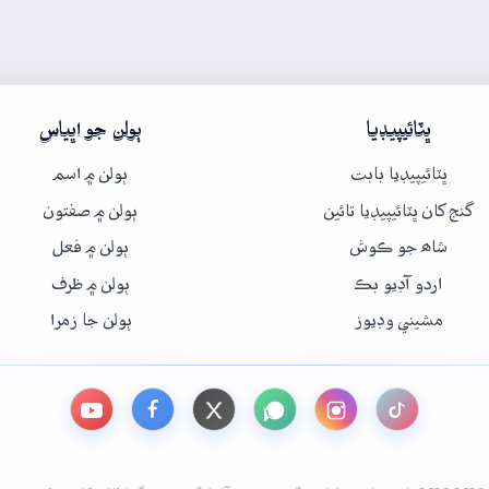
ڀٽائيپيڊيا
ٻولن جو اڀياس
ڀٽائيپيڊيا بابت
ٻولن ۾ اسم
گنج کان ڀٽائيپيڊيا تائين
ٻولن ۾ صفتون
شاھ جو ڪوش
ٻولن ۾ فعل
اردو آڊيو بڪ
ٻولن ۾ ظرف
مشيني وڊيوز
ٻولن جا زمرا