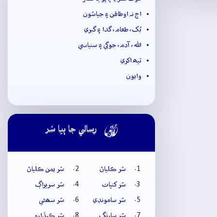
اڄ نہ اوطاقن ۽ جياسُون
بُک، طعام، گدا ۽ گبري
الله، آدم، جوڳي ۽ سنياسي
ٽيھ اکري
وايون

رسالي جا ٻيا سُر
سُر ڪلياڻ
سُر يمن ڪلياڻ
سُر کنڀات
سُر سريراڳ
سُر سامونڊي
سُر سھڻي
سُر سارنگ
سُر ڪيڏارو