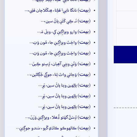
بيت
(
) نانگا نانِيءَ ھَلِئا، ھِنگَلاچان ھَلِي،…
بيت
(
) نَہ ڪِي کَڻَنِ پاڻَ سين،…
بيت
(
) وارو ويراڳِيَنِ کي، ويلَ مَ…
بيت
(
) واڄَٽَ ويراڳِينِ جا، مُون وَٽِ…
بيت
(
) واڄَٽَ ويراڳِيَنِ جا، مُون وَٽِ…
بيت
(
) وَٽَنِ ويٺِي آھِيان، ڏِسِئو ڪِينَ…
بيت
(
) وَڄائي واٽَ ٿِئا، جوڳِي جُڳاڻين،…
بيت
(
) پاڻِهين ويٺا پاڻَ سين، پَرِ…
بيت
(
) پاڻِهين ويٺا پاڻَ سين، پَرِ…
بيت
(
) پاڻِهين ويٺا پاڻَ سين، پَرِ…
بيت
(
) ڏِسَڻُ گهَڻو ڏُھلا، ويراڳِيَنِ وَرَنَ،…
بيت
(
) ڪالهوڪو ڪاڏي گَيو، سَندو جوڳِيَنِ…