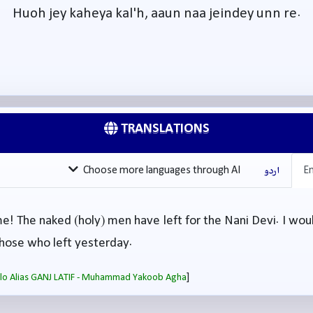
Huoh jey kaheya kal'h, aaun naa jeindey unn re.
TRANSLATIONS
En
اردو
Choose more languages through AI
me! The naked (holy) men have left for the Nani Devi. I woul
hose who left yesterday.
]
salo Alias GANJ LATIF - Muhammad Yakoob Agha