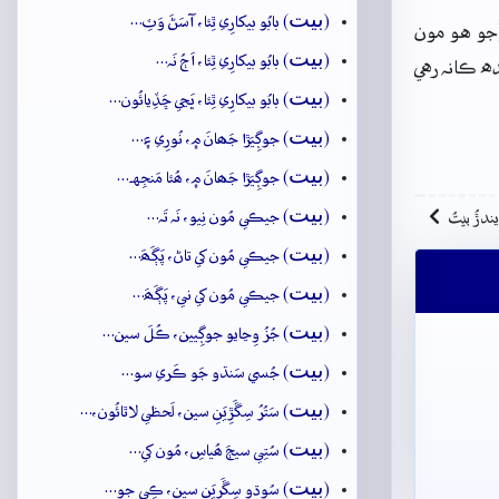
بيت
(
) بابُو بيکارِي ٿِئا، آسَڻَ وَٽِ…
(جو هو مون
بيت
(
) بابُو بيکارِي ٿِئا، اَڄُ نَہ…
ده ڪانہ رهي
بيت
(
) بابُو بيکارِي ٿِئا، ڀَڃي ڇَڏِيائُون…
بيت
(
) جوڳِيَڙا جَھانَ ۾، نُورِي ۽…
بيت
(
) جوڳِيَڙا جَھانَ ۾، ھُئا مَنجِهہ…
بيت
(
) جيڪي مُون نِيو، نَہ تَہ…
ِيندڙُ بيتُ
بيت
(
) جيڪي مُون کي تاڻ، پَڳَھَ…
بيت
(
) جيڪي مُون کي ني، پَڳَھَ…
بيت
(
) جُزُ وِڃايو جوڳِيين، ڪُلَ سين…
بيت
(
) جُسي سَنڌو جَو ڪَري سو…
بيت
(
) سَتُرُ سِڱَڙِيَنِ سين، لَحظي لاٿائُون،…
بيت
(
) سُتِي سيڄَ ھُياسِ، مُون کي…
بيت
(
) سُوڌو سِڱَرِيَنِ سين، ڪِي جو…