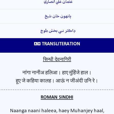
عثمان علي انصاري
ٻانهون خان شيخ
ڊاڪٽر نبي بخش بلوچ
TRANSLITERATION
सिन्धी देवनागिरी
नांगा नानीअ हलिआ। हाए मुंहिंजे हाल।
हूए जे कहिया कालह। आऊं न जीअंदी उनि रे।
ROMAN SINDHI
Naanga naani haleea, haey Muhanjey haal,