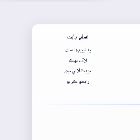
اسان بابت
ڀٽائيپيڊيا سٿ
لاگ بوڪ
نويڪلائي نيم
رابطو ڪريو