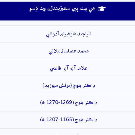
ھِي بيت ٻين سھيڙيندڙن وٽ ڏِسو
تاراچند شوقيرام آڏواڻي
محمد عثمان ڏيپلائي
علامہ آءِ. آءِ. قاضي
ڊاڪٽر بلوچ (برٽش ميوزيم)
ڊاڪٽر بلوچ (1269-1270 ھ)
ڊاڪٽر بلوچ (1165-1207 ھ)