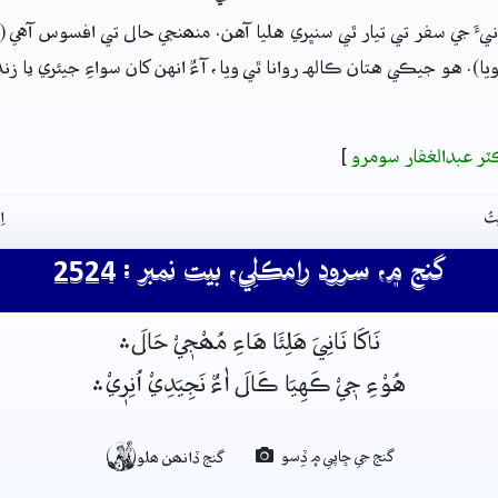
نانيءَ جي سفر تي تيار ٿي سنڀري هليا آهن. منھنجي حال تي افسوس آهي 
يا). هو جيڪي هتان ڪالهہ روانا ٿي ويا، آءٌ انهن کان سواءِ جيئري يا زن
ٽر عبدالغفار سومرو
]
تُ
ا
گنج ۾، سرود رامڪلِي، بيت نمبر : 2524
نَاکَا نَانِيَ هَلِئَا هَاءِ مُھْجٖيْ حَالَ﮶
هُوْءِ جٖيْ ڪَهِيَا ڪَالَ اٰءٌ نَجِيَدِيْ اُنِرٖيْ﮶

گنج جي ڇاپي ۾ ڏِسو
گنج ڏانھن ھلو