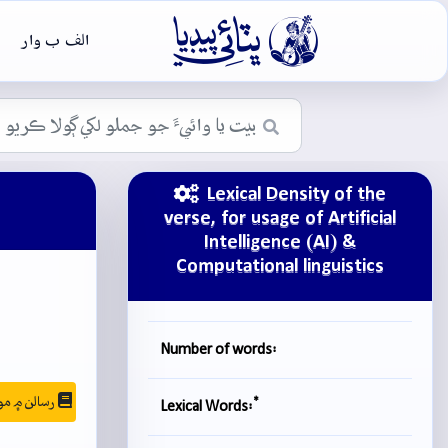

الف ب وار
Lexical Density of the
verse, for usage of Artificial
Intelligence (AI) &
Computational linguistics
Number of words:
رسالن ۾ موجودگي
*
Lexical Words: