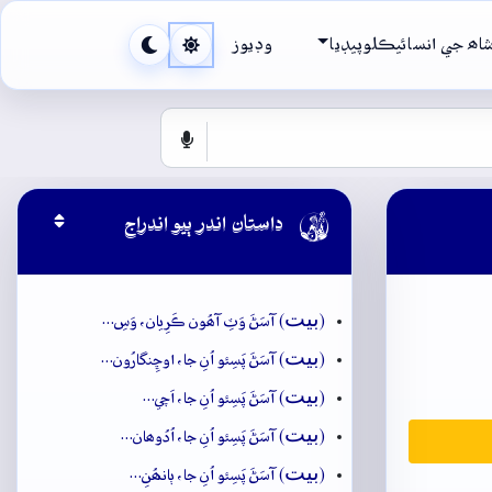
اھ جي انسائيڪلوپيڊيا
وڊيوز

داستان اندر ٻيو اندراج
بيت
(
) آسَڻَ وَٽِ آھُون ڪَرِيان، وَسِ…
بيت
(
) آسَڻَ پَسِئو اُنِ جا، اوڇِنگارُون…
بيت
(
) آسَڻَ پَسِئو اُنِ جا، اَچي…
بيت
(
) آسَڻَ پَسِئو اُنِ جا، اُدُوھان…
بيت
(
) آسَڻَ پَسِئو اُنِ جا، ٻانھُنِ…