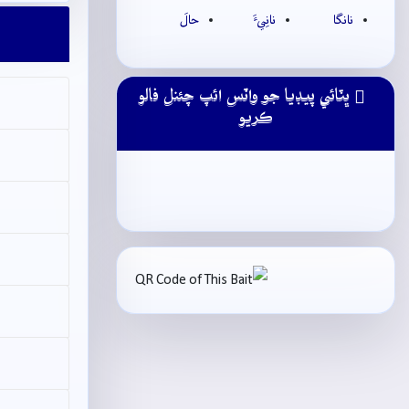
نانگا
نانِيءَ
حالَ
ڀٽائي پيڊيا جو واٽس ائپ چئنل فالو
ڪريو