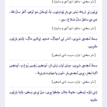
[ سُر سھڻي - ساھڙ، اڀو آڇي ۽ سانڀارا ]
ڀَرِيُون ڀَرِ دَرياھَ، پَسُ جٖي پارِ پَوَندِيُون، ٻَڌُ تَوَڪَلَ جو تُرَھو، آھَرَ ساڻُ اللهَ،
جَنِ جِي ساھَڙَ ساڻُ صَلاحَ، سي…
[ سُر سھڻي - ساھڙ، اڀو آڇي ۽ سانڀارا ]
سِڪَ تُنھِنجِي سُپِرِين، اَندَرِ ٿِي اَجهاڳَ، مَنجِهہ ڀَرِئائيِن ماڳَ، پَلٽِئو پارِيُون
ڪَرِيين.
[ سُر سھڻي - تران، سڀت، ڏٺي ڏينھن ]
سِڪَ تُنھِنجِي سُپِرِين، جِيئَن تَران تِيئَن تارِ، تُونھِين رَھِيين رُوحَ ۾، تُونھِين
اَکنِئا ٻَھارِ، پِرِين تُنھِنجي پارِ، مُون واجهائِيندي وَرِھَ…
[ سُر سھڻي - تران، سڀت، ڏٺي ڏينھن ]
ڏِٺي ٿِئَڙَم ڏِينھَن، ڪوھُ ڄاڻان ڪِھَڙا پِرِين، نيڻَ ڀَرِجِي نِينھَن، پَلٽِئا پارِيُون
ڪَري.