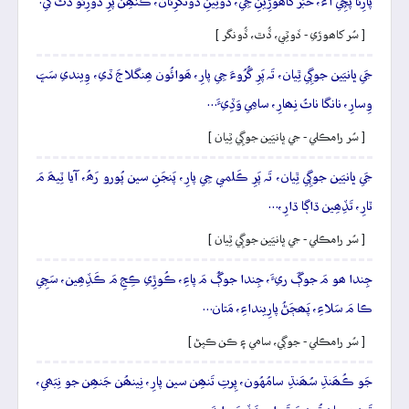
پارِئا پُڇِي آءُ، خَبَرَ کاھوڙِيَنِ جِي، ڏوٿِينِ ڏُونگَرِئان، ڪَنھِن پَرِ ڏورِئو ڏُٿَ کي.
[ سُر کاھوڙي - ڏوٿِي، ڏُٿ، ڏُونگر ]
جَي ڀانيَين جوڳِي ٿِيان، تَہ پَرِ گُرُوءَ جِي پارِ، ھَوائُون ھِنگلاجَ ڏي، وِيندي سَڀَ
وِسارِ، نانگا ناٿُ نِھارِ، سامِي وَڏِيءَ…
[ سُر رامڪلي - جي ڀانيَين جوڳِي ٿِيان ]
جَي ڀانيَين جوڳِي ٿِيان، تَہ پَرِ ڪَلمي جِي پارِ، پَنجَنِ سين پُورو رَھُ، آيا ٽِيھَ مَ
ٽارِ، تَڏِھِين ڌاڳا ڌارِ،…
[ سُر رامڪلي - جي ڀانيَين جوڳِي ٿِيان ]
جِندا ھو مَ جوڳَ ريءَ، جِندا جوڳُ مَ پاءِ، ڪُوڙِي ڪِجِ مَ ڪَڏِھِين، سَچِي
ڪا مَ سَلاءِ، پَھڄَڻُ پارِينداءِ، مَتان…
[ سُر رامڪلي - جوڳي، سامي ۽ ڪن ڪپڻ ]
جَو ڪُھَنڌِ سُھَنڌِ سامُهُون، پِرتِ تَنھِن سين پارِ، نِينھُن جَنھِن جو نِبَھي،