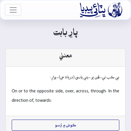

vigation
پارِ بابت
معنيٰ
ٻي ڪپ تي، هُن ڀر، ٻئي پاسي (درياءَ جي)، پرارِ.
On or to the opposite side, over, across, through. In the
direction of, towards.
ڪوش ۾ ڏِسو