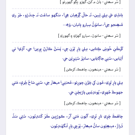
[ سُر سھڻي - پاڻ م کڻ، گهڙو ڀڳو گهورئو ]
ٻانڌِي جَي ٻيلِي ٿِيين، تَہ حالُ ڳَرَھِيان ھِيءُ، سَگهو ساعَتَ نَہ جِندَڙو، جَرَ ري
مُنھِنجو جِيءُ، سانوَڻُ سِيارو ڀانيان، وَھِ…
[ سُر سھڻي - سانوڻ، سيارو گهڙي ۽ گهوري ]
کَرَڪَنِ خُوشِ ڪِئاسِ، ٻيلي پارِ ٻُرَنِ جٖي، پَسَڻَ ڪارَڻِ پِرِينءَ جي، آڌِيءَ تي
اُٿِياسِ، سُتِي جاڳاياسِ، سانڀَرَ سُپَيرِيَن جي.
[ سُر سھڻي - مينھون، چاھڪ، کرڪن ]
ٻيلي پارِ ٻُرِي، مُون کي چَڙَنِ چورِئو، مُحبَتِيءَ ميھارَ جِي، سُتِي شاخَ چُريِ، مَٿي
جهوڪَ جُهرِي، پُوندِيَسِ پاڙيچَنِ جي.
[ سُر سھڻي - مينھون، چاھڪ، کرڪن ]
چاھَڪَ چَرِي تارِ تَرِي، آيُون مَٿي آرَ، ڪوڙيِين ڪَرَ کَڻندِيُون، سُڻِي سَڏَ
ڌَراڙَ، مينھِيُون ساڻُ ميھارَ، پَرَچِي پارِ لَنگهَندِيُون.