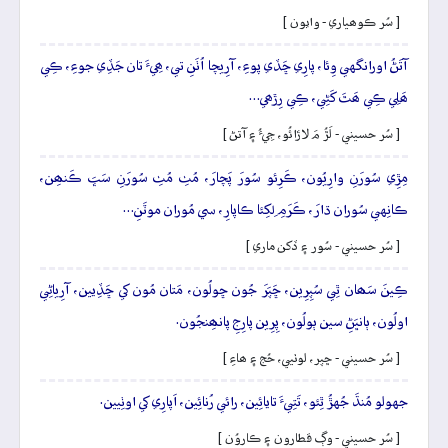
[ سُر ڪوھياري - وايون ]
آتَڻُ اورانگهي وِئا، پارِي ڇَڏي پوءِ، آرِيچا اُٺَنِ تي، ھِيءَ تان جَڏِي جوءِ، ڪِي
ھَلِي ڪِي ھَٿَ کَڻِي، ڪِي رِڙھي…
[ سُر حسيني - لَڙُ مَ لاڙائُو، جِيءُ ۽ آتڻ ]
مِڙِي سُورَنِ وارِيُون، ڪَرِئو سُورَ پَچارَ، مُٺِ مُٺِ سُورَنِ سَڀَ ڪَنھِن،
ڪانِهي سُوران ڌارَ، ڪَرَمِ لِکِئا ڪاپارِ، سي مُوران موٽَنِ…
[ سُر حسيني - سُور ۽ ڏکن ماري ]
ڪِينَ سَھان ٿِي سُپِرِين، ڇَپَرَ جُون ڇولُون، مَتان مُون کي ڇَڏِيين، آرِياڻِي
اولُون، ٻانڀَڻِ سين ٻولُون، پِرِين پارِجِ پانھِنجُون.
[ سُر حسيني - ڇپر، لوٺيي، حُج ۽ ھاءِ ]
جهولو مُنڌَ جُهڙُ ٿِئو، تَتِيءَ تايائِين، رائي رُنائِين، اَپارِي کي اوٺِيين.
[ سُر حسيني - وڳ قطارون ۽ ڪاروُن ]