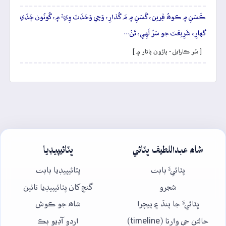
ڪَسَنِ ۾ ڪوھُ ڦِرين، گَسَنِ ۾ مَ گُذارِ، وَڃِي وَحَدَتَ وِيءَ ۾، گُونُون ڇَڏي
گهارِ، شَرِيعَتَ جو سَرُ لَهِي، تَنُ…
[ سُر ڪارايل - پاڙون پاتار ۾ ]
شاھ عبداللطيف ڀٽائي
ڀٽائيپيڊيا
ڀٽائيءَ بابت
ڀٽائيپيڊيا بابت
شجرو
گنج کان ڀٽائيپيڊيا تائين
ڀٽائيءَ جا پنڌ ۽ پيچرا
شاھ جو ڪوش
حالتن جي وارتا (timeline)
اردو آڊيو بڪ