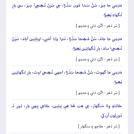
مَدِيني جا مِيرَ، سُڻُ سَندا مُون سَڏَڙا، جٖي سَرَڻِ تُنھِنجِيءَ سِيرَ، سي پارِ
لَنگهاءِ پَھِيڙا.
[ سُر ڏھر - اڱڻ، ڌڻي ۽ مدينو ]
مَدِيني جا ڄامَ، سُڻُ مُنھِنجا سَڏَڙا، نَنڍا وَڏا اُمَتِي، اوڀائِيين اَڀامَ، سَرَڻِ
تُنھِنجِيءَ سامَ، پارِ لَنگهائِيين پَھِيَڙا.
[ سُر ڏھر - اڱڻ، ڌڻي ۽ مدينو ]
مَدِيني جا گهوٽَ، سُڻُ مُنھِنجا سَڏَڙا، اَجهي تُنھِنجي اوٽَ، پارِ لنگهائِيين
پَھِيڙا.
[ سُر ڏھر - اڱڻ، ڌڻي ۽ مدينو ]
ڪاڏي وِئا سَنگهارَ، جٖي ھِتِ ھُئا ھِنِ ڀيڻِيين، ڪاڇي ٻِنِهي پارِ، ڏورِ تَہ
ڏورِيُون اُنِ کي.
[ سُر ڏھر - ڪاڇو ۽ سنگهار ]