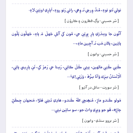
توڻي تَتو توءِ، مُنڌَ وِرچي نَہ وِھي، رائي رَتو روءِ، اَپارِي اوٺِيَنِ لاءِ.
[ سُر حسيني - وڳ قطارون ۽ ڪاروُن ]
آئُون جا ويندَڙي پارِ پِرِيَنِ جي، مُون کي آيَلِ جَهلَ مَ پاءِ، جَهلُون پَلُون
پائِيين، پاڻان مَتِ نَہ آڇِيين ماءِ،…
[ سُر حسيني - وايون ]
ڪَنِي ڪَنِي ماڻهين، پيئِي ڪَلَ ڪائِي، رَسِئا جي رَمزَ کي، تَنِ پارِسِي پائِي،
اَلْاِنْسَانُ سِرِّی وَاَنَا سِرُّهٗ ، وَرَتِي اِيءَ…
[ سُر سورٺ - سائل در آئيو ]
مَولو ڪَندو ماڙِ، مُنھِنجِي اللهُ ڪَندو، ھادِي ڏيئِي ھَٿَڙا، مَنجهان چِڪَڻِ
چاڙِھِ، ھُو جو ويرِي واٽَ جو، سو سائِين نيئِي…
[ سُر بروو سنڌي - وايون ]