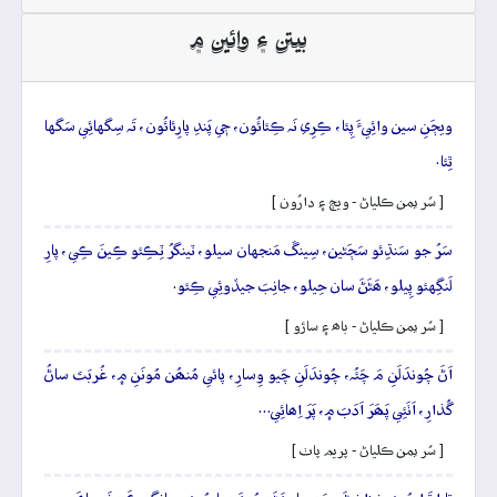
بيتن ۽ وائين ۾
ويڄَنِ سين وائِيءَ پِئا، ڪِرِي نَہ ڪِئائُون، جٖي پَندِ پارِئائُون، تَہ سِگهائِي سَگها
ٿِئا.
[ سُر يمن ڪلياڻ - ويڄ ۽ دارُون ]
سَرُ جو سَنڌِئو سَڄَڻين، سِينڱ مَنجهان سيلو، ٽينگرُ ٽِڪِئو ڪِينَ ڪِي، پارِ
لَنگِهئو پِيلو، ھَڻَڻَ سان حِيلو، جانِبَ جيڏوئِي ڪِئو.
[ سُر يمن ڪلياڻ - باھ ۽ ساڙو ]
اَڻَ چُوندَلَنِ مَ چَئُہ، چُوندَلَنِ چَيو وِسارِ، پائي مُنھُن مُونَنِ ۾، غُربَتَ ساڻُ
گُذارِ، اَٺَئِي پَھَرَ اَدَبَ ۾، پَرَ اِھائِي…
[ سُر يمن ڪلياڻ - پريم پاٺ ]