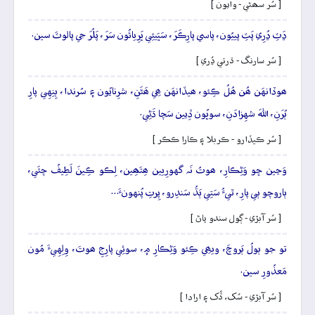
[ سُر سھڻي - وايون ]
ڍَٽِ ڍُرِي پَٽِ پييُون، پاسي پارِڪَرَ، سَڀَيئِي ڀَرِيائُون سَرَ، پَلُرَ جي پالوٽَ سين.
[ سُر سارنگ - ڌرتي ڍُري ]
ھوڏانهَن ھُن ھُلُ ڪِئو، ھيڏانهَن ھِي ھَڻَنِ، شرِنايُون ۽ سُرندا، ٻِنِهِي پارِ
ٻُرَنِ، اللهَ شهِزادَنِ، سوڀُون ڏِيين سَچا ڌَڻِي.
[ سُر ڪيڏارو - ڪربلا ۽ ڪارا ڪڪر ]
وَڃين ڇو وَڻِڪارِ، ھوتُ نَہ گهورِيين ھِتَھِين، لِڪو ڪِينَ لَطِيفُ چئَي،
ٻاروچو ٻي پارِ، ٿيءُ سَتِي ٻَڌُ سَندِرو، پِرتِ پُنهونءَ…
[ سُر آبڙي - ڳول سندو پاڻ ]
تو جو ٻولُ ٻَروچَ، ويھِي ڪِئو وَڻِڪارِ ۾، سوئِي پارِجِ ھوتَ، وِلِهِيءَ مُون
مَعذُورِ سين.
[ سُر آبڙي - سُک، ڏُک ۽ ارادا ]