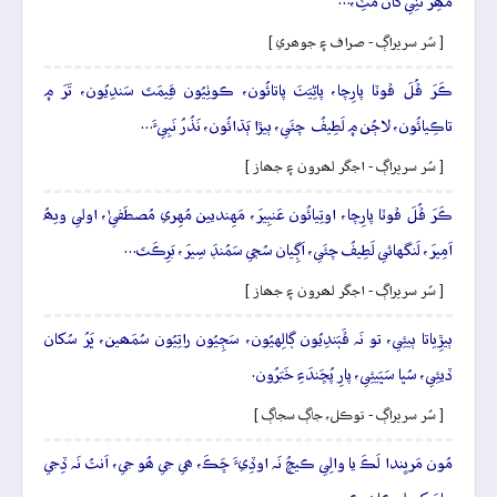
مُھِرَ تَنِي کان مَٽِ،…
[ سُر سريراڳ - صراف ۽ جوھري ]
ڪَرَ ڦُلَ ڦوٽا پارِچا، پاڻِيَٺَ پاتائُون، ڪوٺِيُون قِيمَتَ سَندِيُون، تَرَ ۾
تاڪِيائُون، لاڄُن ۾ لَطِيفُ چئَي، ٻيڙا ٻَڌائُون، نَذُرُ نَبِيءَ…
[ سُر سريراڳ - اجگر لھرون ۽ جھاز ]
ڪَرَ ڦُلَ ڦوٽا پارِچا، اوتِيائُون عَنبِيرَ، مَهِنديين مُهِري مُصطَفيٰ، اولي ويھُ
اَمِيرَ، لَنگهائي لَطِيفُ چئَي، اَڳِيان سُڄي سَمُنڊَ سِيرَ، بَرِڪَتَ…
[ سُر سريراڳ - اجگر لھرون ۽ جھاز ]
ٻيڙِياتا ٻيئِي، تو نَہ ڦَٻَندِيُون ڳالِهيُون، سَڄِيُون راتِيُون سُمَھين، ڀَرُ سُکان
ڏيئِي، سُڀا سَڀَيئِي، پارِ پُڇَندَءِ خَبَرُون.
[ سُر سريراڳ - توڪل، جاڳ سجاڳ ]
مُون مَريِندا لَڪَ يا والِي ڪيچُ نَہ اوڏِيءَ ڇَڪَ، ھي جي ھُو جي، اَنتُ نَہ ڏِجي