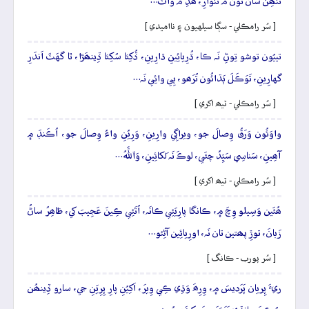
تَنھِن سان تُون مَ تَنوارِ، ھَڏِ مَ واٽَ…
[ سُر رامڪلي - سڳا سيلهيون ۽ نااميدي ]
تييُون توشو تِوڻِ نَہ ڪا، ڌُرِيائِينِ ڌارِينِ، ڏُکِئا سُکِئا ڏِينھَڙا، ٿا گهَٽَ اَندَرِ
گهارِينِ، تَوَڪَلَ ٻَڌائُون تُرَھو، ٻِي وائِي نَہ…
[ سُر رامڪلي - ٽيھ اکري ]
واوَئُون وَرَقُ وِصالَ جو، ويراڳِي وارِينِ، وَرِيُنِ واءُ وِصالَ جو، اُڪَنڊَ ۾
آھِينِ، سَناسِي سَيِّدُ چئَي، لوڪَ نَہ لَکائِينِ، وَٱللَّهُ…
[ سُر رامڪلي - ٽيھ اکري ]
ھُئَين وَسِيلو وِچَ ۾، ڪانگا پارِيَئِي ڪانَہ، اُتَئِي ڪِينَ عَجِيبَ کي، ظاھِرُ ساڻُ
زَبانَ، توڙِ پھتين تان نَہ، اورِيائِين آڻِئو…
[ سُر پورب - ڪانگ ]
ريءَ پِريان پَرَديسَ ۾، وِرِھَ وَڌِي ڪِي وِيرَ، اَکِيُنِ پارِ پِرِيَنِ جي، سارو ڏِينھُن