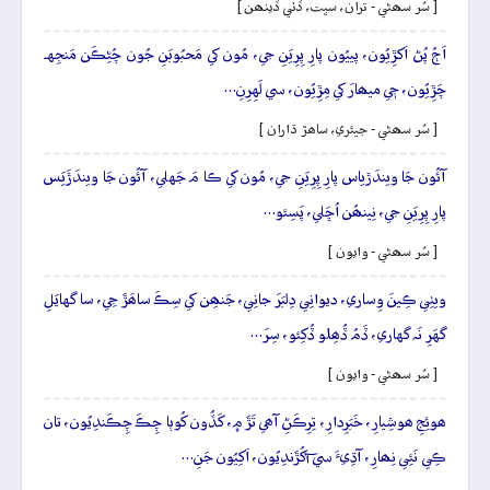
[ سُر سھڻي - تران، سڀت، ڏٺي ڏينھن ]
اَڄُ پُڻ اَکڙِيُون، پييُون پارِ پِرِيَنِ جي، مُون کي مَحبُوبَنِ جُون چُڻِڪَن مَنجِهہ
چَڙِيُون، جٖي ميھارَ کي مِڙِيُون، سي لَهِرِنِ…
[ سُر سھڻي - جيئري، ساھڙ ڌاران ]
آئُون جَا ويندَڙياس پارِ پِرِيَنِ جي، مُون کي ڪا مَ جَهلي، آئُون جَا ويندَڙَيَس
پارِ پِرِيَنِ جي، نِينھُن اُڇَلي، پَسِئو…
[ سُر سھڻي - وايون ]
ويٺِي ڪِينَ وِساري، ديوانِي دِلبَرَ جانِي، جَنھِن کي سِڪَ ساھَڙَ جِي، سا گهايَلِ
گهَرِ نَہ گهاري، ڏَمُ ڏُھِلو ڏُکِئو، سِرَ…
[ سُر سھڻي - وايون ]
ھوئِجِ ھوشِيارِ، خَبَرِدارِ، تِرِڪَڻِ آھي تَڙَ ۾، کَڏُون کُوٻا چِڪَ چِڪَندِيُون، تان
ڪِي نَئِي نِھارِ، آڌِيءَ سي آکُڙَندِيُون، اَکِيُون جَنِ…