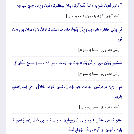
آءُ اوراھُون سُپِرِين، اللهَ لَڳِ آرِي، ڀُڻان بيڪارِي، تُون پارِسَ رَسِجِ پَٻَ ۾.
[ سُر آبڙي - آءُ اوراھون، ناھ جميعت ]
تَنِ پيئِي جانارَنِ يادِ، جٖي پارِئَلَ پُنُوھَ ڄامَ جا، سَندِي لالَڻَ لاڌِ، مُيان پوءِ مُنڌَ
ٿِي.
[ سُر معذوري - ڪتا ۽ ڪوھ ]
سَسُئِي پُڇَنِ سي، پارِئَلَ پُنُوھَ ڄامَ جا، وَڍِئو ويٺِي ڏي، ڪايا ڪيۡچَ ڪُتَنِ کي.
[ سُر معذوري - ڪتا ۽ ڪوھ ]
مَرِي جِيءُ تَہ ماڻِيين، جانِبَ جو جَمالُ، ٿِيين ھُوندَ حَلالُ، جَي پَندِ اِھائِي
پارِيين.
[ سُر معذوري - منڌ ۽ موت ]
ڪو مُنھُن ڪُٺَلِ آيو، وَسِ نَہ ويچارِي، ھوتَ تُنھِنجِي ھَٿَ ري، پَھچي نَہ
پارِي، اَچين جي آرِي، پاندُ، جَهلي لَڪُ…