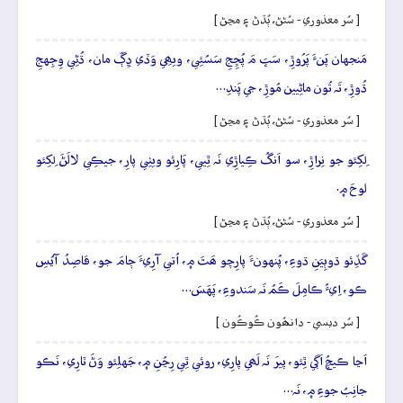
[ سُر معذوري - سُڻڻ، ٻُڌڻ ۽ مڃڻ ]
مَنجهان پَنءَ پَرُوڙِ، سَڀَ مَ پُڇِجِ سَسُئِي، ويھِي وَڏي ڍِڳَ مان، ڌُڻِي وِجِهجِ
ڌُوڙِ، تَہ تُون ماڻِيين مُوڙِ، جي پَندِ…
[ سُر معذوري - سُڻڻ، ٻُڌڻ ۽ مڃڻ ]
لِکِئو جو نِراڙِ، سو اَنگُ ڪِياڙِي نَہ ٿِيي، پَارِئو ويٺِي پارِ، جيڪِي لالَڻَ لِکِئو
لوحَ ۾.
[ سُر معذوري - سُڻڻ، ٻُڌڻ ۽ مڃڻ ]
گَڏِئو ڌوٻِيَنِ ڌوءِ، پُنهونءَ پارِچو ھَٿَ ۾، اُتي آرِيءَ ڄامَ جو، قاصِدُ آيُسِ
ڪو، اِيءُ ڪامِلَ ڪَمُ نَہ سَندوءِ، پَهَسَ…
[ سُر ديسي - دانھُون ڪُوڪُون ]
اَڃا ڪيچُ اَڳي ٿِئو، پيرَ نَہ لَھي پارِي، روئي ٿِي رِڃُنِ ۾، جَهلِئو وَڻَ ٽارِي، نَڪو
جانِبُ جوءِ ۾، نَہ…