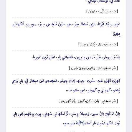
عامَ کي، لوڪان ڪِجي…
[ سُر سريراڳ - وايون ]
اَچَنِ سِڙَه اُپَڙِئا، مَٿِنِ مُھاڻا مِيرَ، جي سَرَڻِ تُنھِنجي سِيرَ، سي پارِ لَنگهائِين
پِھِيڙا.
[ سُر سامونڊي - ڳرڻ ۽ چنتا ]
بَندَرَ باروبارِ، مُلُ نَہ مَلي وارِيين، فَقيراڻي پارِ، اَمُلَ ڏيِنِ اَتورِيا.
[ سُر سامونڊي - وايون وڃڻ جون ]
گِهڙِي گهَڙو ھَٿِ ڪَري، چيلِهہ ٻَڌِي چوتو، مُنھِنجو مَنُ ميھارَ کي، پارِ وَڃِي
پَھتو، گهوتي ۾ گهوتو، اَچي ڪو مَ…
[ سُر سھڻي - پاڻ م کڻ، گهڙو ڀڳو گهورئو ]
پاڻُ مَ کَڻِجِ پاڻَ سين، وَسِيلا وِسارِ، لُڙُ لَنگهائي سُهڻِي، پِرتِ وِجَهندِيَئيِ پارِ،
تُرتُ لنگهِنديُون تارِ اُڪَنڊَ آڳَھُ جَنِ جو.