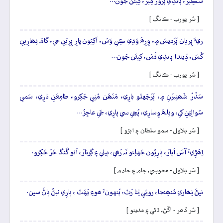
سُڪِيرَ، پانڌِي پَرَوَرَ مِيرَ، کِيئَن جُون…
[ سُر پورب - ڪانگ ]
ريءَ پِريان پَرَديسَ ۾، وِرِھَ وَڌِي ڪِي وَسَ، اَکِيُون پارِ پِرِيَنِ جي، گامَ نِھارِينِ
گَسَ، ڏِيندا پانڌِي ڏَسَ، کِيئَن جُون…
[ سُر پورب - ڪانگ ]
سَڌَرُ شَھتِيرَنِ ۾، ڀَرَجَهلو بارِي، مَنَھَن مُنِي جَکِرو، طامِعَنِ تارِي، سَمي
سُوالِيَنِ کي، ويلھَ وِسارِي، پُڇي سي پارِي، جَي عاجِزُ…
[ سُر بلاول - سمو سلطان ۽ ابڙو ]
اِھَڙِيءَ آسَ اَپارَ، پارِيُون جَهلِئو نَہ رَھي، ٻيلي ۽ گِرنارَ، اُٺو گَنگا جَرُ جَکِرو.
[ سُر بلاول - مجوسِي، ڄام ۽ جادم ]
نيڻَ نِھاري مُنھِنجا، روئِي ٿِئا رَتُ، پُنهونءَ ھوءِ پَهَتُ ، پارِي نيڻُ پاڻَ سين.
[ سُر ڏھر - اڱڻ، ڌڻي ۽ مدينو ]