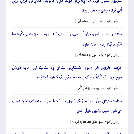
ڪَتِيُون ڪَپارِ آيُون، لُڌا وِئا لَڙِي، موٽُ مُئِيءَ جا وَلَها، چانگي تي چَڙِھِي، راڻِي
لَئي رَڙِي، ويئِي وِھامِي راتِڙِي.
[ سُر راڻو - ڏِيئا، تيل ۽ مھمان ]
ڪَتِيُون ڪَپارِ آيُون، ٽيڙُو اُڀا ٽيئي، راڻو راتِ نَہ آيو، ويلَ ٽَرِي ويئئِي، کُوءِ سا
کاڻِي راتِڙِي، پِريان ريءَ پيئِي،…
[ سُر راڻو - ڏِيئا، تيل ۽ مھمان ]
چَڙِهئا چاريئِي يارَ، سوڍا شِڪارِي، ڪاھي وِئا ڪاڪِ تي، جِتِ مُومَلَ
موچارِي، بابُو گَڏِئُنِ بيکَ ۾، جَنھِن ڏِسِ ڏيکارِي، فِڪرَ…
[ سُر راڻو - خابرو ڪاپڙي ۽ گُجر ]
ڪاڪِ ڪَڙِھي وَڻَ وِئا، ٻَرِئا رَنگَ رَتولَ ، تو پُڄاڻا سُپِرِين، ھِينئَڙي اَچَنِ ھولَ،
جي مُون سين ڪِيَئِي قولَ، سي…
[ سُر راڻو - ھلو ھلو ڪاڪ ۽ ڀُونءِ ]