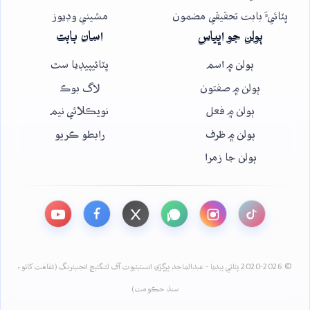
ڀٽائيءَ بابت تحقيقي مضمون
مشيني وڊيوز
ٻولن جو اڀياس
اسان بابت
ٻولن ۾ اسم
ڀٽائيپيڊيا سٿ
ٻولن ۾ صفتون
لاگ بوڪ
ٻولن ۾ فعل
نويڪلائي نيم
ٻولن ۾ ظرف
رابطو ڪريو
ٻولن جا زمرا
© 2020-2026 ڀٽائي پيڊيا - عبدالماجد ڀرڳڙي انسٽيٽيوٽ آف لئنگئيج انجنيئرنگ (ثقافت کاتو،
سنڌ حڪومت)