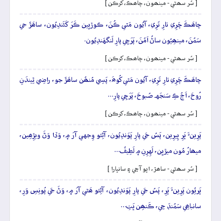
[ سُر سھڻي - مينھون، چاھڪ، کرڪن ]
چاھَڪَ چَرِي تارِ تَرِي، آيُون مَٿي ڪُنَ، ڪوڙيِين ڪَرَ کَڻَندِيُون، ساھَڙَ جي
سَمُنَ، مينھِيُون ساڻُ اَمُنَ، پَرَچِي پارِ لَنگهَندِيُون.
[ سُر سھڻي - مينھون، چاھڪ، کرڪن ]
چاھَڪَ چَرِي تارِ تَرِي، آيُون مَٿي کُوھَ، پَسِي مُنھُن ساھَڙَ جو، راضِي ٿِيندَنِ
رُوحَ، اَڄُ ڪِ سَنجَهہ صُبوحَ، پَرَچِي پارِ…
[ سُر سھڻي - مينھون، چاھڪ، کرڪن ]
پَرِينءَ ڀَرِ ڀِيرِين، پَسُ جَي پارِ پَوَندِيُون، آڻِئو وِجهي آرَ ۾، وَڏا وَڻَ ويڙِھِين،
ميھارُ مُون ميڙيِن، لَهِرِنِ ۾ لَطِيفُ…
[ سُر سھڻي - ساھڙ، اڀو آڇي ۽ سانڀارا ]
ڀَريُون پَرِينءَ ڀَرِ، پَسُ جَي پارِ پَوَندِيُون، آڻِئو ھَڻي آرَ ۾، وَڻَ جَي پُونِسِ وَرِ،
سانباھِي سَمُنڊَ جِي، ڪَنھِن ڀَتِ…