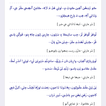
ڪو ڏِينھُن آھِين ڪوٽَ ۾، لوئِي ھَڏِ مَ لاھِ، ڪامِڻِ آنھِنجي ڪُرَ جِي، آڏِ
وَڏائِي آھِ، ھِتِ مَ پارِجِ ھيڪِڙو،…
[ سُر مارئي - ڏيھ ڏاڏاڻي جي خبر ]
ٿُوھَرَ کُوھَرَ ٿَرَ، جِتِ ساٺِيڪا ۽ سَٽِيُون، چارِينِ ٿِيُون چاھِ پِئو، ڦوڳَنِ پاسي
ڦَرَ، ڪِيئَن لَھَندَمِ ڪَرَ، جِيئَن مارُو پاڻَ…
[ سُر مارئي - مارُن ريت، پنھوارن پاٻوھيو ]
لَووَرياڙي آھِيان، وارِيان تان نَہ وَرَقُ، سانڍِئُمِ سُپَيرِيَن لَيءِ، لوئِيءَ اَندَرِ لَڪُ،
ڪَنڌِ ڪاسو پَٽِ پاسو، ڏِنُمِ تَنَ تَرَڪُ، سَندو…
[ سُر مارئي - جيھا جي تيھا ]
پَنَ پَٻَڻِ ڪُمَ ڪُوڻِيُون، بِھَ ڏوڏا ڏاجونِ، نِعمَتَ لوڙَهَ لَطِيفُ چئَي، کيڻُ مَڇِي
کاڄونِ، رَھَنِ ٻَھَنِ سِرِ ٻانڌِينِ، دُورِ دَران…
[ سُر ڪاموڏ - تڙ تماچِي آيو ]