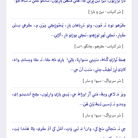
تارا تَرارِيُون، نيزا نيڻَ پِرِيَنِ جا، ھَڻَنِ مُنھَن پارِيُون، سانگو ڪَنِ نَہ ساھَ جو.
[ سُر کنڀات - نيڻ ۽ تارا ]
ڪَرَھو توءِ نَہ مُون، وِئو دَرِياھان پارِ، پَنجُوڙِڪِي پيرَنِ ۾، ڪَرھي سِنئَن
ڪَپارِ، نَڪِي لَهرِ لوڙِھِئو، نَڪِي ٻوڙئو تارِ، اَکِيُنِ…
[ سُر کنڀات - ڪرھو، چانگو، اٺ ]
ھِڪَ تُراڙي گُناھَ، سَڀَيئِي سَنوارِئا، پاڻِيءَ پارِي ناھِ ڪا، نَہ ڪا ويساندِ واءَ،
کاڌِي لَرِزَ لَطِيفُ چئَي، سَبَبَ اُنَ جي…
[ سُر سريراڳ - سيوا ۽ سار ]
ويرَ مَ لاھي ويھُ، مَٿي آرَ اوڙاھَ جي، پَسِي پاڙي وارِيُون، ڪِجِ اَنديشو اِي،
ويندو نَہ ڏِسين ڏيھُ پَتَڻِ ھُنَ…
[ سُر سريراڳ - سيوا ۽ سار ]
جٖي نَہ سُڃاڻَنِ سَچَ کي، وانءُ مَ تَنِي وَٽِ، اَمُلَ کي اَڌَ ڪَري، پاڻا ھَڻَندا پَٽِ،