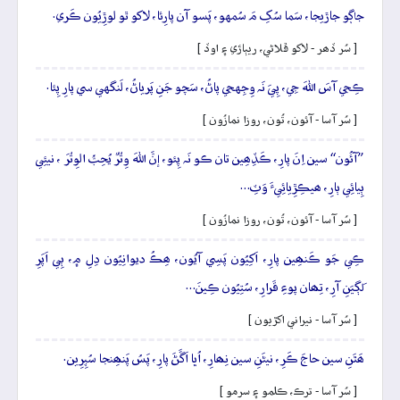
جاڳو جاڙيجا، سَما سُکِ مَ سُمهو، پَسو آن پارِئا، لاکو ٿو لوڙِيُون ڪَري.
[ سُر ڏھر - لاکو ڦلاڻي، ريٻاڙي ۽ اوڏ ]
ڪِجي آسَ اللهَ جِي، پِيَ نَہ وِجِهجي پاڻُ، سَچو جَنِ پَرياڻُ، لَنگهي سي پارِ پِئا.
[ سُر آسا - آئون، تُون، روزا نمازُون ]
”آئُون“ سين اِنَ پارِ، ڪَڏِھِين تان ڪو نَہ پِئو، إنَّ اللهَ وِتْرٌ يُحِبُّ الوِتْرَ ، نيئِي
ٻِيائِي ٻارِ، ھيڪِڙِيائِيءَ وَٽِ…
[ سُر آسا - آئون، تُون، روزا نمازُون ]
ڪِي جَو ڪَنھِين پارِ، اَکِيُون پَسِي آيُون، ھِڪُ ديوانِيُون دِلِ ۾، ٻِي اَپَرِ
لَڳيَنِ آرِ، تِھان پوءِ قَرارِ، سُتِيُون ڪِينَ…
[ سُر آسا - نيراني اکڙيون ]
ھَٿَنِ سين حاجَ ڪَرِ، نيڻَنِ سين نِھارِ، اُڀا اَڱَڻَ پارِ، پَسُ پَنھِنجا سُپِرِين.
[ سُر آسا - ترڪ، ڪلمو ۽ سرمو ]