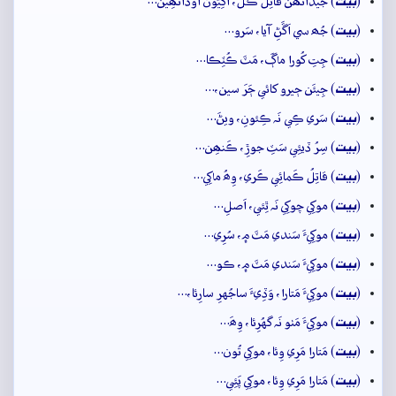
بيت
(
) جيڏانھَن قاتِلَ ڪُلَ، اَکِيُون اوڏانھِين…
بيت
(
) جُھ سي اَڱَڻِ آيا، سَرو…
بيت
(
) جِتِ کُورا ماڳَ، مَٽَ ڪُٽِڪا…
بيت
(
) جِيئَن ڄيرو کائي ڄَرَ سين،…
بيت
(
) سَري ڪِي نَہ ڪِئونِ، ويڻَ…
بيت
(
) سِرُ ڏيئِي سَٽِ جوڙِ، ڪَنھِن…
بيت
(
) قاتِلُ ڪَمائِي ڪَري، وِھُ ماکِي…
بيت
(
) موکِي چوکِي نَہ ٿِئي، اَصلِ…
بيت
(
) موکِيءَ سَندي مَٽَ ۾، سُرِي…
بيت
(
) موکِيءَ سَندي مَٽَ ۾، ڪو…
بيت
(
) موکِيءَ مَتارا، وَڏِيءَ ساجُهرِ سارِئا،…
بيت
(
) موکِيءَ مَٺو نَہ گهُرِئا، وِھَ…
بيت
(
) مَتارا مَرِي وِئا، موکِي تُون…
بيت
(
) مَتارا مَرِي وِئا، موکِي پَئِي…