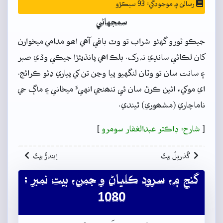
رسالن ۾ موجودگي: 93 سيڪڙو
سمجهاڻي
جيڪو ٿورو گهڻو شراب تو وٽ باقي آهي اهو مدامي ميخوارن
کان لڪائي سانڍي نہ رک. بلڪ اهي پانڌيئڙا جيڪي وڏي صبر
۽ سانت سان تو وٽان لنگهيو پيا وڃن تن کي پياري ڍئو ڪرائج.
اي موکي، ائين ڪرڻ سان ئي تنھنجي انهيءَ ميخاني ۽ ماڳ جي
ناماچاري (مشھوري) ٿيندي.
[
شارح: ڊاڪٽر عبدالغفار سومرو
]
گُذريلُ بيتُ
اِيندڙُ بيتُ
گنج ۾، سرود ڪلياڻ و جمن، بيت نمبر :
1080