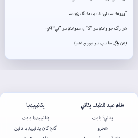
آوروھا: سا، ني، ڌا، پا، ما، گا، ري، سا
ھن راڳ جو وادي سر ”گا“ ۽ سموادي سر ”ني“ آھي.
(ھن راڳ جا سڀ سر تيور ۾ آھن)
شاھ عبداللطيف ڀٽائي
ڀٽائيپيڊيا
ڀٽائيءَ بابت
ڀٽائيپيڊيا بابت
شجرو
گنج کان ڀٽائيپيڊيا تائين