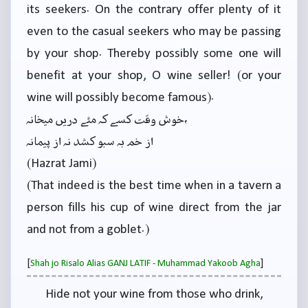
its seekers. On the contrary offer plenty of it
even to the casual seekers who may be passing
by your shop. Thereby possibly some one will
benefit at your shop, O wine seller! (or your
wine will possibly become famous).
خوش وقت کسے کہ مئے دریں میخانہ،
از خم بہ سبو کشد نہ از پیمانہ
(Hazrat Jami)
(That indeed is the best time when in a tavern a
person fills his cup of wine direct from the jar
and not from a goblet.)
[
]
Shah jo Risalo Alias GANJ LATIF - Muhammad Yakoob Agha
Hide not your wine from those who drink,