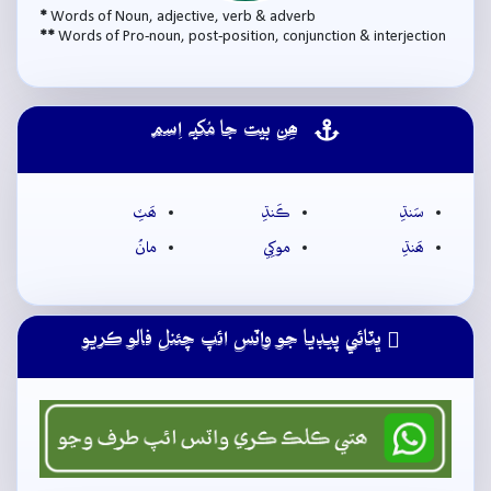
*
Words of Noun, adjective, verb & adverb
**
Words of Pro-noun, post-position, conjunction & interjection
ھِن بيت جا مُکيہ اِسم
سَنڌِ
ڪَنڌِ
ھَٽِ
ھَنڌِ
موکِي
مانُ
ڀٽائي پيڊيا جو واٽس ائپ چئنل فالو ڪريو