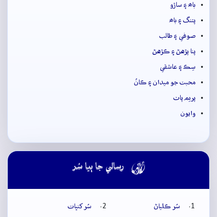
باھ ۽ ساڙو
پتنگ ۽ باھ
صوفي ۽ طالب
پنا پڙهڻ ۽ ڪڙهڻ
سِڪ ۽ عاشقي
محبت جو ميدان ۽ ڪانُ
پريم پاٺ
وايون

رسالي جا ٻيا سُر
سُر ڪلياڻ
سُر کنڀات