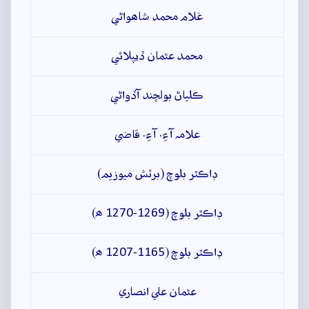
غلام محمد شاھواڻي
محمد عثمان ڏيپلائي
ڪلياڻ بولچند آڏواڻي
علامہ آءِ. آءِ. قاضي
ڊاڪٽر بلوچ (برٽش ميوزيم)
ڊاڪٽر بلوچ (1269-1270 ھ)
ڊاڪٽر بلوچ (1165-1207 ھ)
عثمان علي انصاري