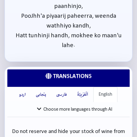
paanhinjo,
PooJhh'a piyaarij paheerra, weenda
wathhiyo kandh,
Hatt tunhinji handh, mokhee ko maan'u
lahe.
TRANSLATIONS
English
اَلْعَرَبِيَّةُ
فارسی
پنْجابی
اردو
Choose more languages through AI
Do not reserve and hide your stock of wine from