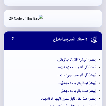

داستان اندر ٻيو اندراج
بيت
(
) آٽِي ٿِيءُ اَڱارَ، کامِي کِردارَنِ…
بيت
(
) آڻي اُتَرَ واءِ، موکِيءَ مَٽَ…
بيت
(
) آڻي اُتَرَ ھيٺِ موکِيءَ مَٽَ…
بيت
(
) ايڪُ پِيالو ٻَہ ڄَڻا، عِشقُ…
بيت
(
) ايڪُ پِيالو ٻَہ ڄَڻا، عِشقُ…
بيت
(
) جيڏانھَن قاتِلَ ڪوڙَ، اَکِيُون اوڏانھِين…