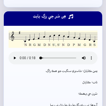
ھِن سُر جي راڳ بابت
يمن ڪلياڻ: شاستري سنگيت جو ھڪ راڳ
ٺاٺ: ڪلياڻ
سُرن جي بيھڪ:
آروھا: ني، ري، گا، ما، پا، ما، ڌا، ني، سا