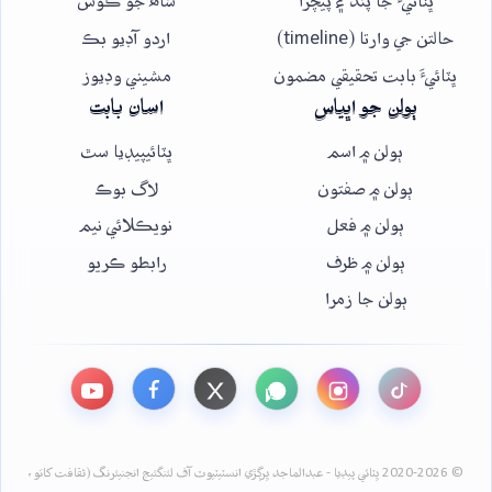
ڀٽائيءَ جا پنڌ ۽ پيچرا
شاھ جو ڪوش
حالتن جي وارتا (timeline)
اردو آڊيو بڪ
ڀٽائيءَ بابت تحقيقي مضمون
مشيني وڊيوز
ٻولن جو اڀياس
اسان بابت
ٻولن ۾ اسم
ڀٽائيپيڊيا سٿ
ٻولن ۾ صفتون
لاگ بوڪ
ٻولن ۾ فعل
نويڪلائي نيم
ٻولن ۾ ظرف
رابطو ڪريو
ٻولن جا زمرا
© 2020-2026 ڀٽائي پيڊيا - عبدالماجد ڀرڳڙي انسٽيٽيوٽ آف لئنگئيج انجنيئرنگ (ثقافت کاتو،