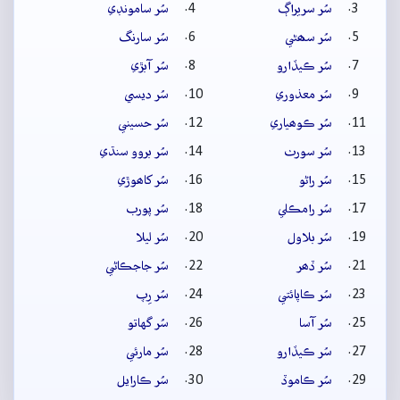
سُر سريراڳ
سُر سامونڊي
سُر سھڻي
سُر سارنگ
سُر ڪيڏارو
سُر آبڙي
سُر معذوري
سُر ديسي
سُر ڪوھياري
سُر حسيني
سُر سورٺ
سُر بروو سنڌي
سُر راڻو
سُر کاھوڙي
سُر رامڪلي
سُر پورب
سُر بلاول
سُر ليلا
سُر ڏھر
سُر جاجڪاڻي
سُر ڪاپائتي
سُر رِپ
سُر آسا
سُر گهاتو
سُر ڪيڏارو
سُر مارئي
سُر ڪاموڏ
سُر ڪارايل