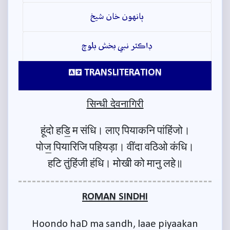
ٻانهون خان شيخ
ڊاڪٽر نبي بخش بلوچ
TRANSLITERATION
सिन्धी देवनागिरी
हूंदो हडि॒ म संधि। लाए पियाकनि पांहिंजो।
पोज॒ पियारिजि पहियड़ा। वींदा वठिओ कंधि।
हटि तुंहिंजी हंधि। मोखी को मानु लहे॥
ROMAN SINDHI
Hoondo haD ma sandh, laae piyaakan