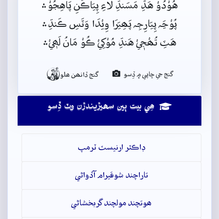
هُوْدُوْ هَڎِ مَسَنڌِ لَاءِ پِيَاڪَنِ پَاهِجُوْ﮶
پُوْڃَہ پِيَارِجِہ پَھِيَرَا وِيْدَا وَٽَسِ ڪَنڌِ﮶
هَٽِ تُھْجٖيْ هَنڌِ مُوْکِيْ ڪُوْ مَانُ لَھٖيْ﮶

گنج جي ڇاپي ۾ ڏِسو
گنج ڏانھن ھلو
ھِي بيت ٻين سھيڙيندڙن وٽ ڏِسو
ڊاڪٽر ارنيسٽ ٽرمپ
تاراچند شوقيرام آڏواڻي
ھوتچند مولچند گربخشاڻي