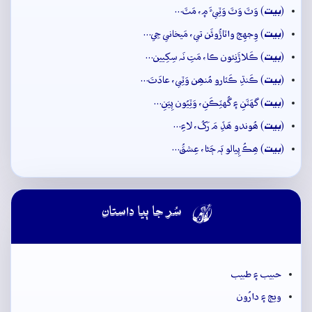
بيت
(
) وَٽَ وَٽَ وَٽِيءَ ۾، مَٽَ…
بيت
(
) وِجهِج واٽاڙُوئَن تي، مَيخاني جِي…
بيت
(
) ڪَلاڙَنِئون ڪا، مَتِ نَہ سِکِيين…
بيت
(
) ڪَنڌِ ڪَٽارو مُنھِن وَٽِي، عادَتَ…
بيت
(
) گهَٽَنِ ۽ گُهٽِڪَنِ، وَٽِيُون پِيَنِ…
بيت
(
) ھُوندو ھَڏِ مَ رَکُ، لاءِ…
بيت
(
) ھِڪُ پِيالو ٻَہ ڄَڻا، عِشقُ…

سُر جا ٻيا داستان
حبيب ۽ طبيب
ويڄ ۽ دارُون